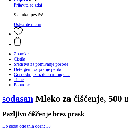
Prijavite se zdaj
Ste tukaj
prvič?
Ustvarite račun
Znamke
Čistila
Sredstva za pomivanje posode
Detergenti za pranje perila
Gospodinjski izdelki in higiena
Teme
Ponudbe
sodasan
Mleko za čiščenje, 500 
Pazljivo čiščenje brez prask
Do sedaj oddanih ocen: 18