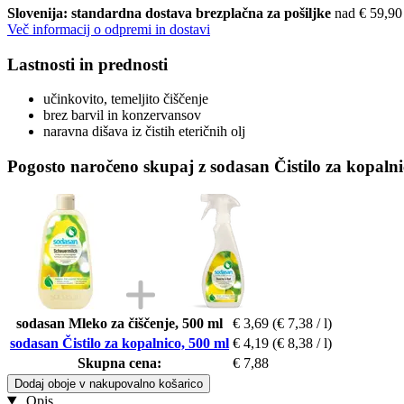
Slovenija: standardna dostava brezplačna za pošiljke
nad € 59,90
Več informacij o odpremi in dostavi
Lastnosti in prednosti
učinkovito, temeljito čiščenje
brez barvil in konzervansov
naravna dišava iz čistih eteričnih olj
Pogosto naročeno skupaj z sodasan Čistilo za kopalni
sodasan Mleko za čiščenje, 500 ml
€ 3,69
(€ 7,38 / l)
sodasan Čistilo za kopalnico, 500 ml
€ 4,19
(€ 8,38 / l)
Skupna cena:
€ 7,88
Dodaj oboje v nakupovalno košarico
Opis