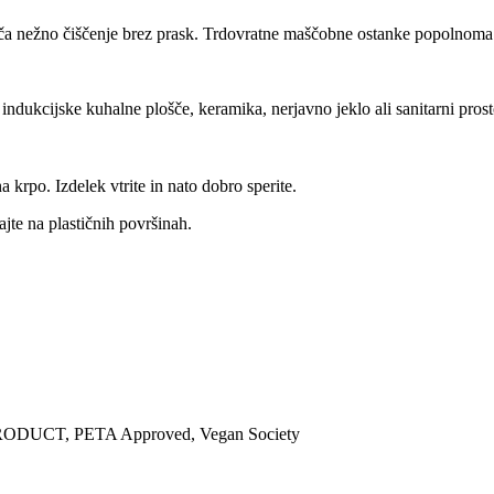
ča nežno čiščenje brez prask. Trdovratne maščobne ostanke popolnoma 
indukcijske kuhalne plošče, keramika, nerjavno jeklo ali sanitarni prost
krpo. Izdelek vtrite in nato dobro sperite.
jte na plastičnih površinah.
ODUCT, PETA Approved, Vegan Society