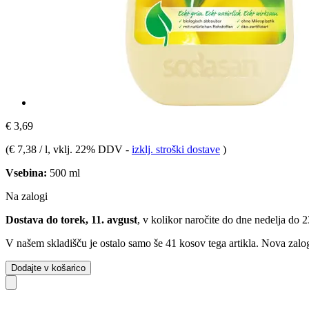
€ 3,69
(
€ 7,38 / l
, vklj. 22% DDV
-
izklj. stroški dostave
)
Vsebina:
500 ml
Na zalogi
Dostava do torek, 11. avgust
, v kolikor naročite do dne
nedelja do 
V našem skladišču je ostalo samo še 41 kosov tega artikla. Nova zalog
Dodajte v košarico