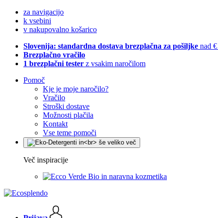
za navigacijo
k vsebini
v nakupovalno košarico
Slovenija: standardna dostava brezplačna za pošiljke
nad €
Brezplačno vračilo
1 brezplačni tester
z vsakim naročilom
Pomoč
Kje je moje naročilo?
Vračilo
Stroški dostave
Možnosti plačila
Kontakt
Vse teme pomoči
Več inspiracije
Bio in naravna kozmetika
Prijava