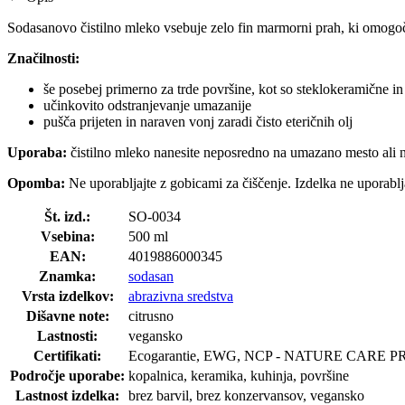
Sodasanovo čistilno mleko vsebuje zelo fin marmorni prah, ki omogo
Značilnosti:
še posebej primerno za trde površine, kot so steklokeramične in 
učinkovito odstranjevanje umazanije
pušča prijeten in naraven vonj zaradi čisto eteričnih olj
Uporaba:
čistilno mleko nanesite neposredno na umazano mesto ali na 
Opomba:
Ne uporabljajte z gobicami za čiščenje. Izdelka ne uporablja
Št. izd.:
SO-0034
Vsebina:
500 ml
EAN:
4019886000345
Znamka:
sodasan
Vrsta izdelkov:
abrazivna sredstva
Dišavne note:
citrusno
Lastnosti:
vegansko
Certifikati:
Ecogarantie, EWG, NCP - NATURE CARE PR
Področje uporabe:
kopalnica, keramika, kuhinja, površine
Lastnost izdelka:
brez barvil, brez konzervansov, vegansko