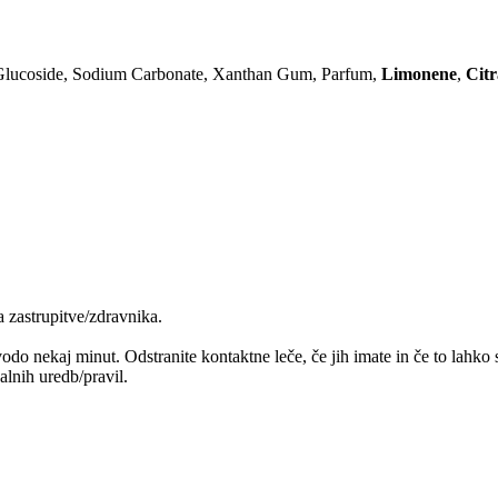
 Glucoside, Sodium Carbonate, Xanthan Gum, Parfum,
Limonene
,
Citr
 zastrupitve/zdravnika.
kaj minut. Odstranite kontaktne leče, če jih imate in če to lahko sto
lnih uredb/pravil.