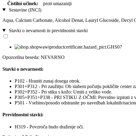
Čistilni učinek:
proti umazaniji
Sestavine (INCI)
Aqua, Calcium Carbonate, Alcohol Denat, Lauryl Glucoside, Decyl
Stavki o nevarnosti in previdnostni stavki
Opozorilna beseda: NEVARNO
Stavki o nevarnosti:
P102 - Hraniti zunaj dosega otrok.
P301+P312 - Pri zaužitju: Ob slabem počutju pokličite center za
P302+P352 - Pri stiku s kožo: Umiti z veliko vode.
P305+P351+P338 - PRI STIKU Z OČMI: Previdno izpirati z vodo ne
P501 - Vsebino/posodo odstranite po navedbah lokalnih/naciona
Previdnostni stavki:
H319 - Povzroča hudo draženje oči.