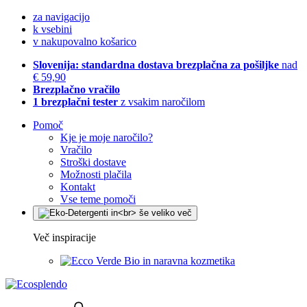
za navigacijo
k vsebini
v nakupovalno košarico
Slovenija: standardna dostava brezplačna za pošiljke
nad
€ 59,90
Brezplačno vračilo
1 brezplačni tester
z vsakim naročilom
Pomoč
Kje je moje naročilo?
Vračilo
Stroški dostave
Možnosti plačila
Kontakt
Vse teme pomoči
Več inspiracije
Bio in naravna kozmetika