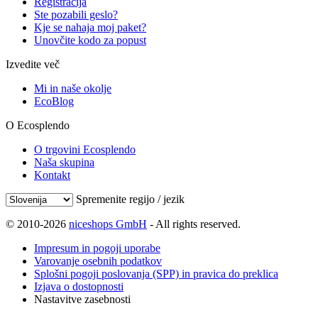
Registracija
Ste pozabili geslo?
Kje se nahaja moj paket?
Unovčite kodo za popust
Izvedite več
Mi in naše okolje
EcoBlog
O Ecosplendo
O trgovini Ecosplendo
Naša skupina
Kontakt
Spremenite regijo / jezik
© 2010-2026
niceshops GmbH
- All rights reserved.
Impresum in pogoji uporabe
Varovanje osebnih podatkov
Splošni pogoji poslovanja (SPP) in pravica do preklica
Izjava o dostopnosti
Nastavitve zasebnosti