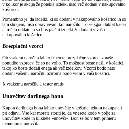
v kolikor je akcija že potekla izdelki niso več dodani v nakupovalno
košarico.
Pomembno je, da izdelki, ki so dodani v nakupovalno košarico in so
tam shrajeni, niso obravnavani kot naročilo. To se zgodi takrat kadar
naročilo oddate in so brezplačni izdelki že dodani v vašo
nakupovalno košarico.
Brezplačni vzorci
Ob vsakem naročilu lahko izberete brezplačne vzorce iz naše
ponudbe vzorcev, če so na voljo. To možnost boste našli v košarici,
takoj ko boste dodali enega ali več izdelkov. Vzorci bodo nato
dodani vašemu naročilu oziroma bodo vidni v vaši košarici.
k vsakemu naročilu
1 tester gratis
Unovčitev darilnega bona
Kupon darilnega bona lahko unovčite v košarici tekom nakupa ali
pri odjavi. Vse kar morate storiti je, da vnesete kodo v polje za
unovčitev kode in kliknete »unovči«. Bon se bo v tem primeru
nemudoma unovčil.