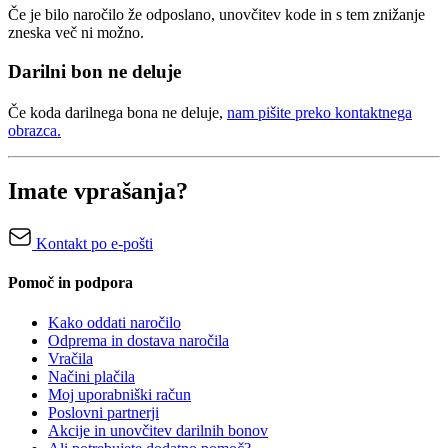
Če je bilo naročilo že odposlano, unovčitev kode in s tem znižanje
zneska več ni možno.
Darilni bon ne deluje
Če koda darilnega bona ne deluje,
nam pišite preko kontaktnega
obrazca.
Imate vprašanja?
Kontakt po e-pošti
Pomoč in podpora
Kako oddati naročilo
Odprema in dostava naročila
Vračila
Načini plačila
Moj uporabniški račun
Poslovni partnerji
Akcije in unovčitev darilnih bonov