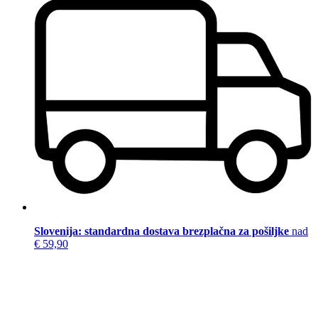
Slovenija: standardna dostava brezplačna za pošiljke
nad
€ 59,90