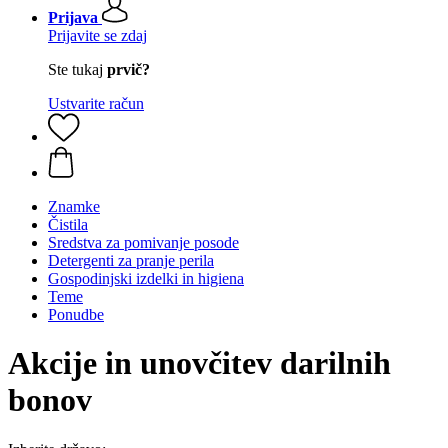
Prijava
Prijavite se zdaj
Ste tukaj
prvič?
Ustvarite račun
Znamke
Čistila
Sredstva za pomivanje posode
Detergenti za pranje perila
Gospodinjski izdelki in higiena
Teme
Ponudbe
Akcije in unovčitev darilnih
bonov