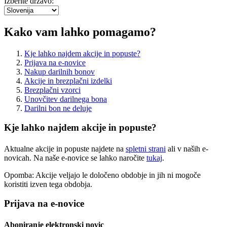
Izberite državo:
Kako vam lahko pomagamo?
Kje lahko najdem akcije in popuste?
Prijava na e-novice
Nakup darilnih bonov
Akcije in brezplačni izdelki
Brezplačni vzorci
Unovčitev darilnega bona
Darilni bon ne deluje
Kje lahko najdem akcije in popuste?
Aktualne akcije in popuste najdete na
spletni strani
ali v naših e-
novicah. Na naše e-novice se lahko naročite
tukaj
.
Opomba: Akcije veljajo le določeno obdobje in jih ni mogoče
koristiti izven tega obdobja.
Prijava na e-novice
Aboniranje elektronski novic