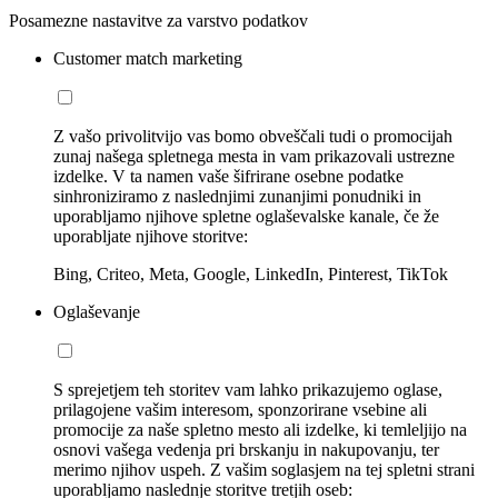
Posamezne nastavitve za varstvo podatkov
Customer match marketing
Z vašo privolitvijo vas bomo obveščali tudi o promocijah
zunaj našega spletnega mesta in vam prikazovali ustrezne
izdelke. V ta namen vaše šifrirane osebne podatke
sinhroniziramo z naslednjimi zunanjimi ponudniki in
uporabljamo njihove spletne oglaševalske kanale, če že
uporabljate njihove storitve:
Bing, Criteo, Meta, Google, LinkedIn, Pinterest, TikTok
Oglaševanje
S sprejetjem teh storitev vam lahko prikazujemo oglase,
prilagojene vašim interesom, sponzorirane vsebine ali
promocije za naše spletno mesto ali izdelke, ki temleljijo na
osnovi vašega vedenja pri brskanju in nakupovanju, ter
merimo njihov uspeh. Z vašim soglasjem na tej spletni strani
uporabljamo naslednje storitve tretjih oseb: