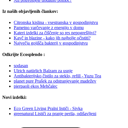
Ali potrebujete dodatno pomoč?
Iz naših objavljenih člankov:
Citronska kislina - vsestranska v gospodinjstvu
Pametno varčevanje z energijo v domu
Kateri izdelki za čiščenje so res nepogrešljivi?
Kavč in blazine - kako jih najbolje očistiti?
Največja gojišča bakterij v gospodinjstvu
Odkrijte Ecosplendo :
sodasan
Ulrich natürlich Balzam za usnje
Antibakterijsko čistilo za steklo, refill - Yuzu Tea
planet pure Prašek za odstranjevanje madežev
pierpaoli ekos Mehčalec
Novi izdelki:
Eco Green Living Pralni lističi - Sivka
greenatural Lističi za pranje perila, odišavljeni