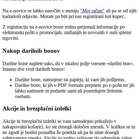
Na e-novice se lahko naročite v meniju
"Moj račun"
ali pa se od njih
kadarkoli odjavite. Morate pa biti pri nas registrirani kot kupec.
Z registracijo na e-novice boste redno prejemali informacije po
elektronski pošti o promocijah, znižanjih in novostih v naši spletni
trgovini.
Nakup darilnih bonov
Darilne bone najdete tako, da v iskalno polje vnesete »darilni bon«.
Imamo dve vrsti darilnih bonov:
Darilne bone, natisnjene na papirju, ki vam jih pošljemo.
Darilne bone, ki jih v PDF formatu prejmete po e-pošti ter jih
lahko natisnete in podarite sami ali posredujete želenim
osebam.
Akcije in brezplačni izdelki
Akcije in brezplačni izdelki se vam samodejno prikažejo v
nakupovalni košarici, ko ste dosegli določen znesek. V kolikor se to
ne zgodi je bodisi ponudba že potekla ali pa še niste dosegli
zahtevanega zneska. Akcije so vedno veljavne do odprodaje zalog,