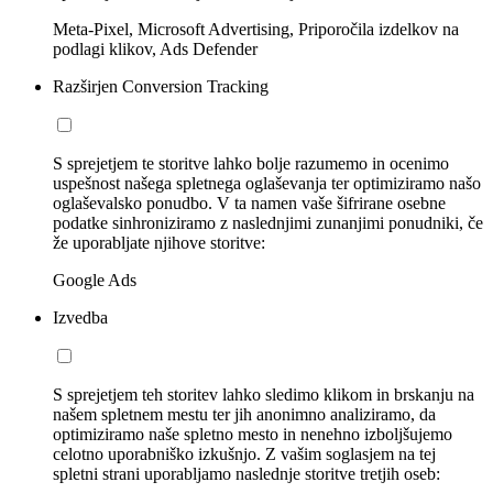
Meta-Pixel, Microsoft Advertising, Priporočila izdelkov na
podlagi klikov, Ads Defender
Razširjen Conversion Tracking
S sprejetjem te storitve lahko bolje razumemo in ocenimo
uspešnost našega spletnega oglaševanja ter optimiziramo našo
oglaševalsko ponudbo. V ta namen vaše šifrirane osebne
podatke sinhroniziramo z naslednjimi zunanjimi ponudniki, če
že uporabljate njihove storitve:
Google Ads
Izvedba
S sprejetjem teh storitev lahko sledimo klikom in brskanju na
našem spletnem mestu ter jih anonimno analiziramo, da
optimiziramo naše spletno mesto in nenehno izboljšujemo
celotno uporabniško izkušnjo. Z vašim soglasjem na tej
spletni strani uporabljamo naslednje storitve tretjih oseb: