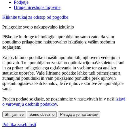
Podjetje
Druge niceshops trgovine
Kliknite tukaj za odstop od pogodbe
Prilagodite svojo nakupovalno izkušnjo
Piškotke in druge tehnologije uporabljamo samo zato, da vam
ponudimo prilagojeno nakupovalno izkušnjo z vašim osebnim
soglasjem.
Za to zbiramo podatke o naših uporabnikih, njihovem vedenju in
napravah. To uporabljamo za stalno optimizacijo naše spletne strani
in za prikaz prilagojenega oglaševanja in vsebine ter za analizo
statistike uporabe. Vaše šifrirane podatke lahko tudi primerjamo z
zunanjimi ponudniki in vam prikažemo ponudbe prek njihovih
spletnih oglaševalskih kanalov, le če njihove storitve že uporabljate
sami.
Preden podate soglasje, se pozanimajte v nastavitvah in v naši
izjavi
o varovanju osebnih podatkov
.
Strinjam se
Samo obvezno
Prilagajanje nastavitev
Politika zasebnosti