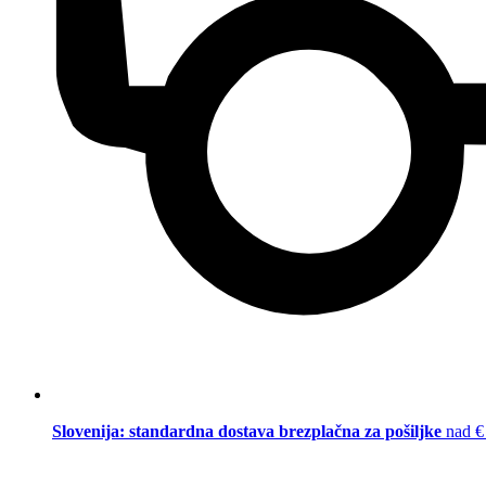
Slovenija: standardna dostava brezplačna za pošiljke
nad €