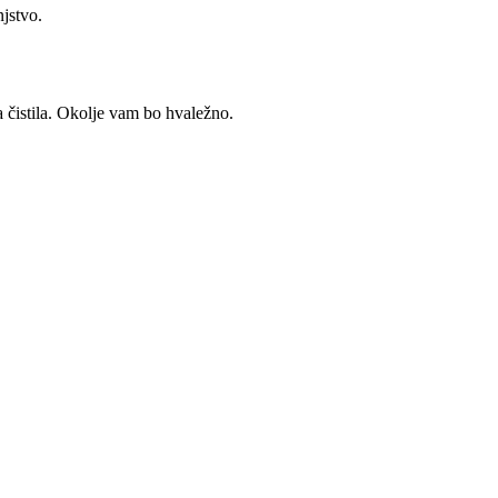
njstvo.
a čistila. Okolje vam bo hvaležno.