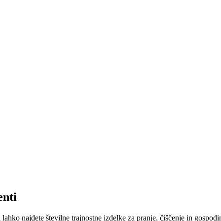
enti
i lahko najdete številne trajnostne izdelke za pranje, čiščenje in gos