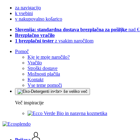
za navigacijo
k vsebini
v nakupovalno košarico
Slovenija: standardna dostava brezplačna za pošiljke
nad €
Brezplačno vračilo
1 brezplačni tester
z vsakim naročilom
Pomoč
Kje je moje naročilo?
Vračilo
Stroški dostave
Možnosti plačila
Kontakt
Vse teme pomoči
Več inspiracije
Bio in naravna kozmetika
Prijava