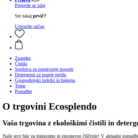
Prijavite se zdaj
Ste tukaj
prvič?
Ustvarite račun
Znamke
Čistila
Sredstva za pomivanje posode
Detergenti za pranje perila
Gospodinjski izdelki in higiena
Teme
Ponudbe
O trgovini Ecosplendo
Vaša trgovina z ekološkimi čistili in deterg
Naše srce bije za trajnostno in enostavno čiščenje! V aktualni ponudb