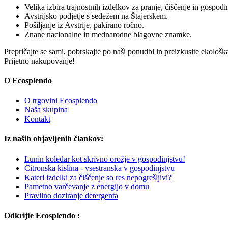
Velika izbira trajnostnih izdelkov za pranje, čiščenje in gospodi
Avstrijsko podjetje s sedežem na Štajerskem.
Pošiljanje iz Avstrije, pakirano ročno.
Znane nacionalne in mednarodne blagovne znamke.
Prepričajte se sami, pobrskajte po naši ponudbi in preizkusite ekološk
Prijetno nakupovanje!
O Ecosplendo
O trgovini Ecosplendo
Naša skupina
Kontakt
Iz naših objavljenih člankov:
Lunin koledar kot skrivno orožje v gospodinjstvu!
Citronska kislina - vsestranska v gospodinjstvu
Kateri izdelki za čiščenje so res nepogrešljivi?
Pametno varčevanje z energijo v domu
Pravilno doziranje detergenta
Odkrijte Ecosplendo :