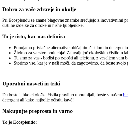
Dobro za vaše zdravje in okolje
Pri Ecosplendu se znane blagovne znamke srečujejo z inovativnimi p
čistilne izdelke za otroke in hišne ljubljenčke.
To je tisto, kar nas definira
Ponujamo privlačne alternative običajnim čistilom in detergent
Živimo za varstvo podnebja! Zahvaljujoč ekološkim čistilom l
Tu smo za vas - bodisi po e-pošti ali telefonu, z veseljem vam
Storimo vse, kar je v naši moči, da zagotovimo, da boste svojo p
Uporabni nasveti in triki
Da boste lahko ekološka čistila pravilno uporabljali, boste v našem
bl
detergent ali kako najbolje očistiti kavč!
Nakupujte preprosto in varno
To je Ecosplendo: