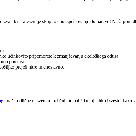
roizvajalci – a vsem je skupno eno: spoštovanje do narave! Naša ponu
om.
ahko učinkovito pripomorete k zmanjševanju ekološkega odtisa.
 bomo pomagali.
ošiljko prejeli hitro in enostavno.
ogu
našli odlične nasvete o različnih temah! Tukaj lahko izveste, kako v