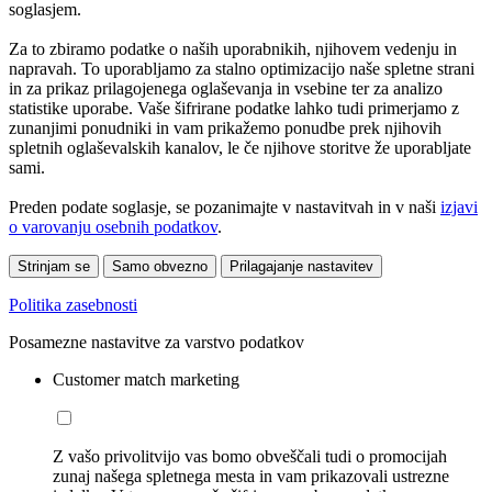
soglasjem.
Za to zbiramo podatke o naših uporabnikih, njihovem vedenju in
napravah. To uporabljamo za stalno optimizacijo naše spletne strani
in za prikaz prilagojenega oglaševanja in vsebine ter za analizo
statistike uporabe. Vaše šifrirane podatke lahko tudi primerjamo z
zunanjimi ponudniki in vam prikažemo ponudbe prek njihovih
spletnih oglaševalskih kanalov, le če njihove storitve že uporabljate
sami.
Preden podate soglasje, se pozanimajte v nastavitvah in v naši
izjavi
o varovanju osebnih podatkov
.
Strinjam se
Samo obvezno
Prilagajanje nastavitev
Politika zasebnosti
Posamezne nastavitve za varstvo podatkov
Customer match marketing
Z vašo privolitvijo vas bomo obveščali tudi o promocijah
zunaj našega spletnega mesta in vam prikazovali ustrezne