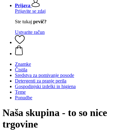
Prijava
Prijavite se zdaj
Ste tukaj
prvič?
Ustvarite račun
Znamke
Čistila
Sredstva za pomivanje posode
Detergenti za pranje perila
Gospodinjski izdelki in higiena
Teme
Ponudbe
Naša skupina - to so nice
trgovine