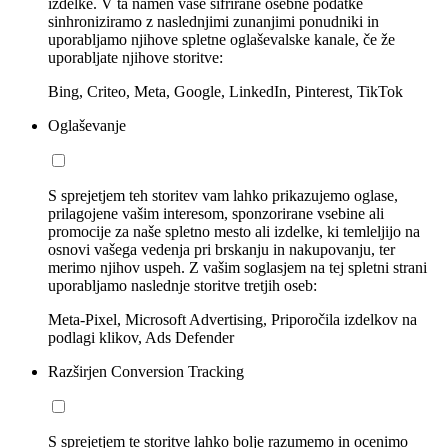
izdelke. V ta namen vaše šifrirane osebne podatke
sinhroniziramo z naslednjimi zunanjimi ponudniki in
uporabljamo njihove spletne oglaševalske kanale, če že
uporabljate njihove storitve:
Bing, Criteo, Meta, Google, LinkedIn, Pinterest, TikTok
Oglaševanje
S sprejetjem teh storitev vam lahko prikazujemo oglase,
prilagojene vašim interesom, sponzorirane vsebine ali
promocije za naše spletno mesto ali izdelke, ki temleljijo na
osnovi vašega vedenja pri brskanju in nakupovanju, ter
merimo njihov uspeh. Z vašim soglasjem na tej spletni strani
uporabljamo naslednje storitve tretjih oseb:
Meta-Pixel, Microsoft Advertising, Priporočila izdelkov na
podlagi klikov, Ads Defender
Razširjen Conversion Tracking
S sprejetjem te storitve lahko bolje razumemo in ocenimo