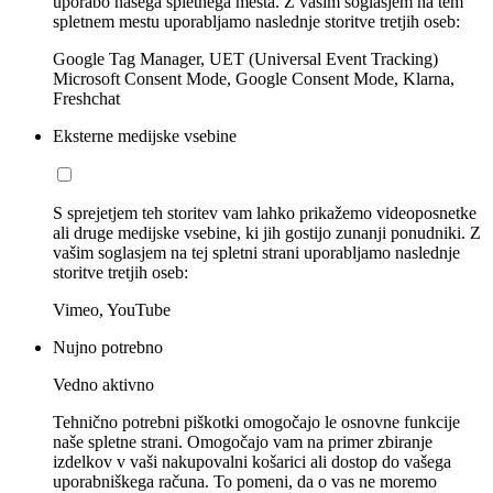
uporabo našega spletnega mesta. Z vašim soglasjem na tem
spletnem mestu uporabljamo naslednje storitve tretjih oseb:
Google Tag Manager, UET (Universal Event Tracking)
Microsoft Consent Mode, Google Consent Mode, Klarna,
Freshchat
Eksterne medijske vsebine
S sprejetjem teh storitev vam lahko prikažemo videoposnetke
ali druge medijske vsebine, ki jih gostijo zunanji ponudniki. Z
vašim soglasjem na tej spletni strani uporabljamo naslednje
storitve tretjih oseb:
Vimeo, YouTube
Nujno potrebno
Vedno aktivno
Tehnično potrebni piškotki omogočajo le osnovne funkcije
naše spletne strani. Omogočajo vam na primer zbiranje
izdelkov v vaši nakupovalni košarici ali dostop do vašega
uporabniškega računa. To pomeni, da o vas ne moremo