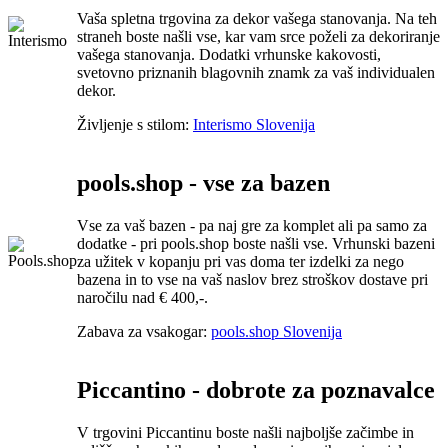
Vaša spletna trgovina za dekor vašega stanovanja. Na teh
straneh boste našli vse, kar vam srce poželi za dekoriranje
vašega stanovanja. Dodatki vrhunske kakovosti,
svetovno priznanih blagovnih znamk za vaš individualen
dekor.
Življenje s stilom:
Interismo Slovenija
pools.shop - vse za bazen
Vse za vaš bazen - pa naj gre za komplet ali pa samo za
dodatke - pri pools.shop boste našli vse. Vrhunski bazeni
za užitek v kopanju pri vas doma ter izdelki za nego
bazena in to vse na vaš naslov brez stroškov dostave pri
naročilu nad € 400,-.
Zabava za vsakogar:
pools.shop Slovenija
Piccantino - dobrote za poznavalce
V trgovini Piccantinu boste našli najboljše začimbe in