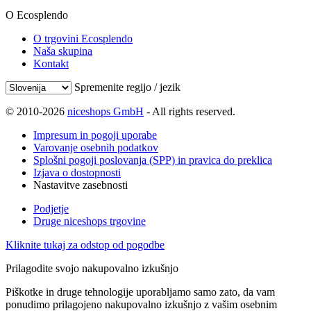
O Ecosplendo
O trgovini Ecosplendo
Naša skupina
Kontakt
Spremenite regijo / jezik
© 2010-2026
niceshops GmbH
- All rights reserved.
Impresum in pogoji uporabe
Varovanje osebnih podatkov
Splošni pogoji poslovanja (SPP) in pravica do preklica
Izjava o dostopnosti
Nastavitve zasebnosti
Podjetje
Druge niceshops trgovine
Kliknite tukaj za odstop od pogodbe
Prilagodite svojo nakupovalno izkušnjo
Piškotke in druge tehnologije uporabljamo samo zato, da vam
ponudimo prilagojeno nakupovalno izkušnjo z vašim osebnim