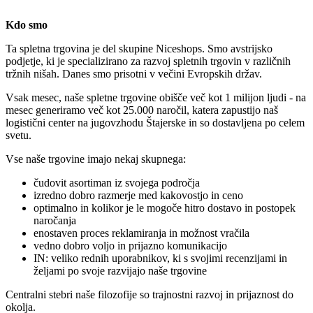
Kdo smo
Ta spletna trgovina je del skupine Niceshops. Smo avstrijsko
podjetje, ki je specializirano za razvoj spletnih trgovin v različnih
tržnih nišah. Danes smo prisotni v večini Evropskih držav.
Vsak mesec, naše spletne trgovine obišče več kot 1 milijon ljudi - na
mesec generiramo več kot 25.000 naročil, katera zapustijo naš
logistični center na jugovzhodu Štajerske in so dostavljena po celem
svetu.
Vse naše trgovine imajo nekaj skupnega:
čudovit asortiman iz svojega področja
izredno dobro razmerje med kakovostjo in ceno
optimalno in kolikor je le mogoče hitro dostavo in postopek
naročanja
enostaven proces reklamiranja in možnost vračila
vedno dobro voljo in prijazno komunikacijo
IN: veliko rednih uporabnikov, ki s svojimi recenzijami in
željami po svoje razvijajo naše trgovine
Centralni stebri naše filozofije so trajnostni razvoj in prijaznost do
okolja.