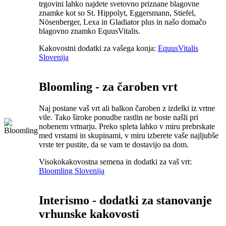
trgovini lahko najdete svetovno priznane blagovne
znamke kot so St. Hippolyt, Eggersmann, Stiefel,
Nösenberger, Lexa in Gladiator plus in našo domačo
blagovno znamko EquusVitalis.
Kakovostni dodatki za vašega konja:
EquusVitalis
Slovenija
Bloomling - za čaroben vrt
Naj postane vaš vrt ali balkon čaroben z izdelki iz vrtne
vile. Tako široke ponudbe rastlin ne boste našli pri
nobenem vrtnarju. Preko spleta lahko v miru prebrskate
med vrstami in skupinami, v miru izberete vaše najljubše
vrste ter pustite, da se vam te dostavijo na dom.
Visokokakovostna semena in dodatki za vaš vrt:
Bloomling Slovenija
Interismo - dodatki za stanovanje
vrhunske kakovosti