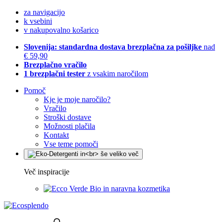
za navigacijo
k vsebini
v nakupovalno košarico
Slovenija: standardna dostava brezplačna za pošiljke
nad
€ 59,90
Brezplačno vračilo
1 brezplačni tester
z vsakim naročilom
Pomoč
Kje je moje naročilo?
Vračilo
Stroški dostave
Možnosti plačila
Kontakt
Vse teme pomoči
Več inspiracije
Bio in naravna kozmetika