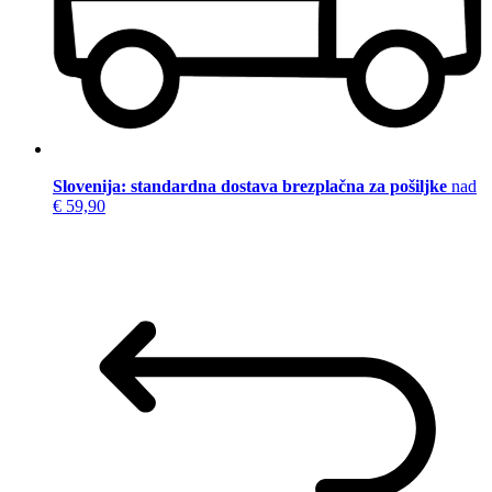
Slovenija: standardna dostava brezplačna za pošiljke
nad
€ 59,90