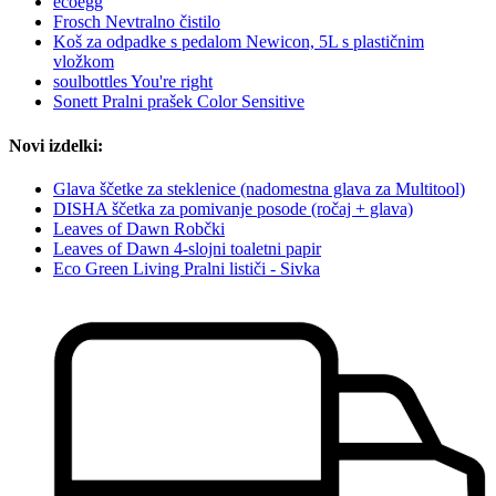
ecoegg
Frosch Nevtralno čistilo
Koš za odpadke s pedalom Newicon, 5L s plastičnim
vložkom
soulbottles You're right
Sonett Pralni prašek Color Sensitive
Novi izdelki:
Glava ščetke za steklenice (nadomestna glava za Multitool)
DISHA ščetka za pomivanje posode (ročaj + glava)
Leaves of Dawn Robčki
Leaves of Dawn 4-slojni toaletni papir
Eco Green Living Pralni lističi - Sivka