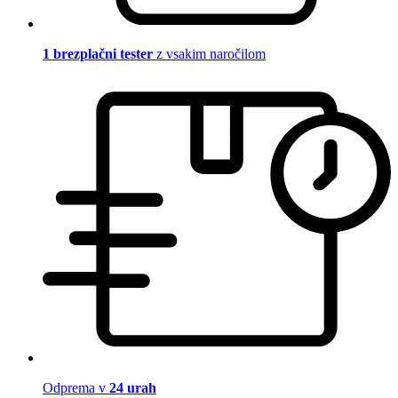
1 brezplačni tester
z vsakim naročilom
Odprema v
24 urah