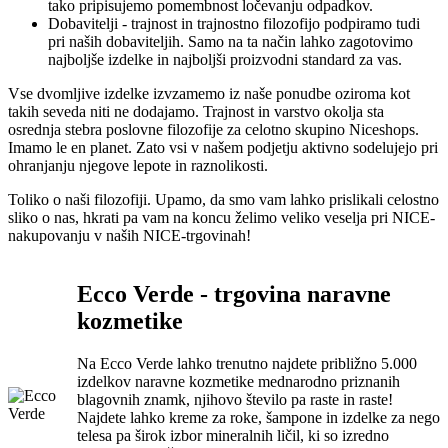
tako pripisujemo pomembnost ločevanju odpadkov.
Dobavitelji - trajnost in trajnostno filozofijo podpiramo tudi
pri naših dobaviteljih. Samo na ta način lahko zagotovimo
najboljše izdelke in najboljši proizvodni standard za vas.
Vse dvomljive izdelke izvzamemo iz naše ponudbe oziroma kot
takih seveda niti ne dodajamo. Trajnost in varstvo okolja sta
osrednja stebra poslovne filozofije za celotno skupino Niceshops.
Imamo le en planet. Zato vsi v našem podjetju aktivno sodelujejo pri
ohranjanju njegove lepote in raznolikosti.
Toliko o naši filozofiji. Upamo, da smo vam lahko prislikali celostno
sliko o nas, hkrati pa vam na koncu želimo veliko veselja pri NICE-
nakupovanju v naših NICE-trgovinah!
Ecco Verde - trgovina naravne
kozmetike
Na Ecco Verde lahko trenutno najdete približno 5.000
izdelkov naravne kozmetike mednarodno priznanih
blagovnih znamk, njihovo število pa raste in raste!
Najdete lahko kreme za roke, šampone in izdelke za nego
telesa pa širok izbor mineralnih ličil, ki so izredno