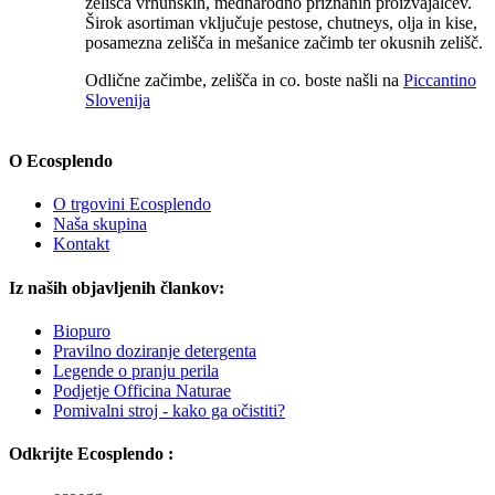
zelišča vrhunskih, mednarodno priznanih proizvajalcev.
Širok asortiman vključuje pestose, chutneys, olja in kise,
posamezna zelišča in mešanice začimb ter okusnih zelišč.
Odlične začimbe, zelišča in co. boste našli na
Piccantino
Slovenija
O Ecosplendo
O trgovini Ecosplendo
Naša skupina
Kontakt
Iz naših objavljenih člankov:
Biopuro
Pravilno doziranje detergenta
Legende o pranju perila
Podjetje Officina Naturae
Pomivalni stroj - kako ga očistiti?
Odkrijte Ecosplendo :