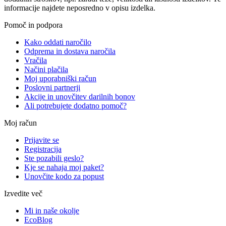
informacije najdete neposredno v opisu izdelka.
Pomoč in podpora
Kako oddati naročilo
Odprema in dostava naročila
Vračila
Načini plačila
Moj uporabniški račun
Poslovni partnerji
Akcije in unovčitev darilnih bonov
Ali potrebujete dodatno pomoč?
Moj račun
Prijavite se
Registracija
Ste pozabili geslo?
Kje se nahaja moj paket?
Unovčite kodo za popust
Izvedite več
Mi in naše okolje
EcoBlog