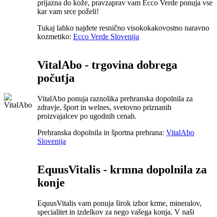
prijazna do kože, pravzaprav vam Ecco Verde ponuja vse
kar vam srce poželi!
Tukaj lahko najdete resnično visokokakovostno naravno
kozmetiko:
Ecco Verde Slovenija
VitalAbo - trgovina dobrega
počutja
VitalAbo ponuja raznolika prehranska dopolnila za
zdravje, šport in welnes, svetovno priznanih
proizvajalcev po ugodnih cenah.
Prehranska dopolnila in športna prehrana:
VitalAbo
Slovenija
EquusVitalis - krmna dopolnila za
konje
EquusVitalis vam ponuja širok izbor krme, mineralov,
specialitet in izdelkov za nego vašega konja. V naši