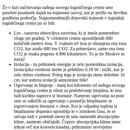
Že v fazi načrtovanja našega novega logističnega centra smo
posebni poudarek dajali na trajnostni razvoj, kar je prešlo na številna
gradbena področja. Najpomembnejši dejavniki trajnosti v izgradnji
logističnega centra pa so bili:
Les - naravna obnovljiva surovina, ki je imela pomembno
vlogo pri gradnji. V celotnem centru uporabljenih 680
kubičnih metrov lesa. V vsakem m³ lesa je shranjena ena tona
CO2, kar znaša 680 ton CO2. Za primerjavo, samo ena tona
CO2 je enaka pogonu 4.900 kilometrov. To je do Moskve in
nazaj!
Izolacija - za prihranek energije je zelo pomembna izolacija.
Izolacijska vrednost strehe je približno 0,18 W / m2K, kar je
zelo dobra vrednost. Poleg tega je izolacija stene debeline 16
cm, kar ustreza izolaciji samostojne hiše!
Ogrevanje in hlajenje - manj kot kilometer od našega novega
logističnega centra je obrat za pridobivanje bioplina, ki ima
tudi kurilno napravo iz biomase. Namesto ogrevanja na poin
smo se odločili za ogrevanje s pomočjo bioplinarne in
izgorevanjem biomase v obrat. Ker je odpadna toplota iz
bioplinarne dejansko uporablja le v zimskem času, in se
odvaja tudi v poletnih mesecih smo namestili absorpcijske
klime, namesto običajnih. Čeprav absorpcijska klima stane
trikrat več kot konvencionalna, prihranimo neverjetno