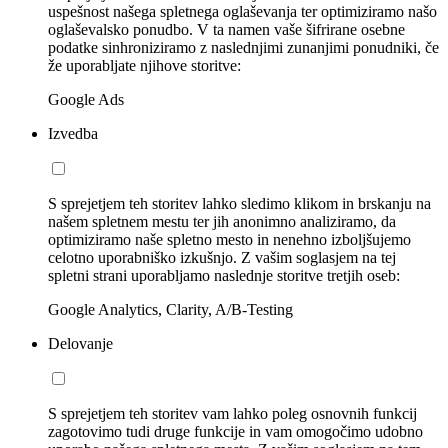
uspešnost našega spletnega oglaševanja ter optimiziramo našo
oglaševalsko ponudbo. V ta namen vaše šifrirane osebne
podatke sinhroniziramo z naslednjimi zunanjimi ponudniki, če
že uporabljate njihove storitve:
Google Ads
Izvedba
S sprejetjem teh storitev lahko sledimo klikom in brskanju na
našem spletnem mestu ter jih anonimno analiziramo, da
optimiziramo naše spletno mesto in nenehno izboljšujemo
celotno uporabniško izkušnjo. Z vašim soglasjem na tej
spletni strani uporabljamo naslednje storitve tretjih oseb:
Google Analytics, Clarity, A/B-Testing
Delovanje
S sprejetjem teh storitev vam lahko poleg osnovnih funkcij
zagotovimo tudi druge funkcije in vam omogočimo udobno