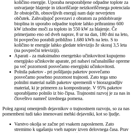
količino energije. Uporaba neuporabljene odpadne toplote za
ustvarjanje hlajenje in izkoriščanje neizkoriščenega potenciala
že obstoječih, obnovljivih energij nam daje neverjeten
občutek. Zahvaljujoč povezavi z obratom za pridobivanje
bioplina in uporabo odpadne toplote lahko prihranimo 600
kW izhodne moči za toploto in 550 kW za hlajenje. Če
primerjamo eno od dveh naprav, 8 ur na dan, 180 dni na leto,
bi povprečno porabili približno 1.680 kWh na leto. S to
količino te energije lahko gledate televizijo že skoraj 3,5 leta
(na povprečni televiziji).
Aparati - za maksimalno energetsko učinkovitost kupujemo
energijsko učinkovite aparate, pri nabavi računalniške opreme
pa več pozornosti posvečamo energijski učinkovitosti.
Polnila paketov - pri pošiljanju paketov posvečamo
posvečamo posebno pozornost trajnosti. Zato tega smo
polnilni material naših paketov spremenili v biorazgradljiv
material, ki je primeren za kompostiranje. V 95% paketov
uporabljamo polnilo iz bio čipsa. Trajnostni razvoj je za nas in
človeštvo namreč izrednega pomena.
Poleg zgoraj omenjenih dejavnikov o trajnostnem razvoju, so za nas
pomembeni tudi tako imenovani mehki dejavniki, kot so ljudje.
Varstvo okolja se začne pri vsakem zaposlenem. Zato
stremimo k ugašanju vseh naprav izven delovnega časa. Prav