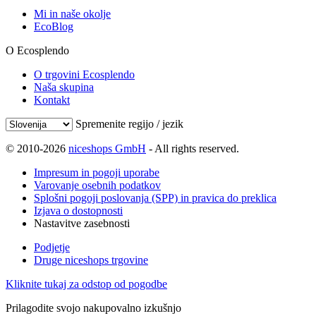
Mi in naše okolje
EcoBlog
O Ecosplendo
O trgovini Ecosplendo
Naša skupina
Kontakt
Spremenite regijo / jezik
© 2010-2026
niceshops GmbH
- All rights reserved.
Impresum in pogoji uporabe
Varovanje osebnih podatkov
Splošni pogoji poslovanja (SPP) in pravica do preklica
Izjava o dostopnosti
Nastavitve zasebnosti
Podjetje
Druge niceshops trgovine
Kliknite tukaj za odstop od pogodbe
Prilagodite svojo nakupovalno izkušnjo