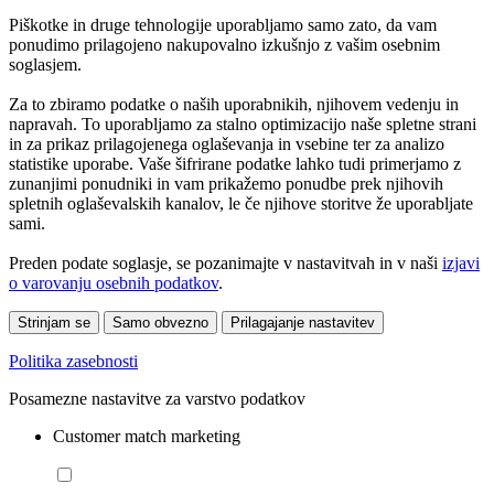
Piškotke in druge tehnologije uporabljamo samo zato, da vam
ponudimo prilagojeno nakupovalno izkušnjo z vašim osebnim
soglasjem.
Za to zbiramo podatke o naših uporabnikih, njihovem vedenju in
napravah. To uporabljamo za stalno optimizacijo naše spletne strani
in za prikaz prilagojenega oglaševanja in vsebine ter za analizo
statistike uporabe. Vaše šifrirane podatke lahko tudi primerjamo z
zunanjimi ponudniki in vam prikažemo ponudbe prek njihovih
spletnih oglaševalskih kanalov, le če njihove storitve že uporabljate
sami.
Preden podate soglasje, se pozanimajte v nastavitvah in v naši
izjavi
o varovanju osebnih podatkov
.
Strinjam se
Samo obvezno
Prilagajanje nastavitev
Politika zasebnosti
Posamezne nastavitve za varstvo podatkov
Customer match marketing