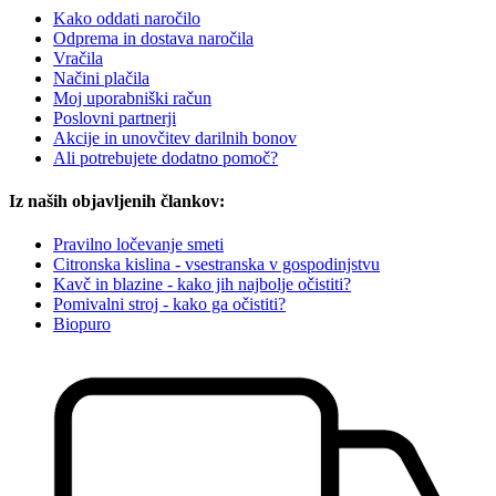
Kako oddati naročilo
Odprema in dostava naročila
Vračila
Načini plačila
Moj uporabniški račun
Poslovni partnerji
Akcije in unovčitev darilnih bonov
Ali potrebujete dodatno pomoč?
Iz naših objavljenih člankov:
Pravilno ločevanje smeti
Citronska kislina - vsestranska v gospodinjstvu
Kavč in blazine - kako jih najbolje očistiti?
Pomivalni stroj - kako ga očistiti?
Biopuro