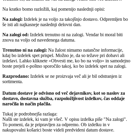
Na kratko bomo razložili, kaj pomenijo naslednji opisi:
Na zalogi:
Izdelek je na voljo za takojšnjo dostavo. Odpremljen bo
še isti ali najkasneje naslednji delovni dan.
Na zalogi od:
Izdelek trenutno ni na zalogi. Vendar bi moral biti
znova na voljo od navedenega datuma.
Trenutno ni na zalogi:
Na žalost nimamo natančne informacije,
kdaj bo izdelek spet prispel. Možno je, da so težave pri dobavi ali
izdelavi. Lahko kliknete »Obvesti me, ko bo na voljo« in samodejno
boste prejeli e-poštno sporočilo takoj, ko bo izdelek spet na zalogi.
Razprodano:
Izdelek se ne proizvaja več ali je bil odstranjen iz
sortimenta.
Datum dostave je odvisno od več dejavnikov, kot so naslov za
dostavo, dostavna služba, razpoložljivost izdelkov, čas oddaje
naročila in način plačila.
Tukaj je podrobnejša razlaga:
Našli ste izdelek, ki vam je všeč. V opisu izdelka piše "Na zalogi".
To pomeni, da je pripravljen za odpremo. Ob izdelku in v
nakupovalni košarici boste videli predvideni datum dostave.