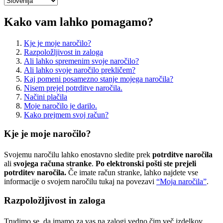
Kako vam lahko pomagamo?
Kje je moje naročilo?
Razpoložljivost in zaloga
Ali lahko spremenim svoje naročilo?
Ali lahko svoje naročilo prekličem?
Kaj pomeni posamezno stanje mojega naročila?
Nisem prejel potrditve naročila.
Načini plačila
Moje naročilo je darilo.
Kako prejmem svoj račun?
Kje je moje naročilo?
Svojemu naročilu lahko enostavno sledite prek
potrditve naročila
ali
svojega računa stranke
.
Po elektronski pošti ste prejeli
potrditev naročila.
Če imate račun stranke, lahko najdete vse
informacije o svojem naročilu tukaj na povezavi
“Moja naročila”
.
Razpoložljivost in zaloga
Trudimo se, da imamo za vas na zalogi vedno čim več izdelkov.