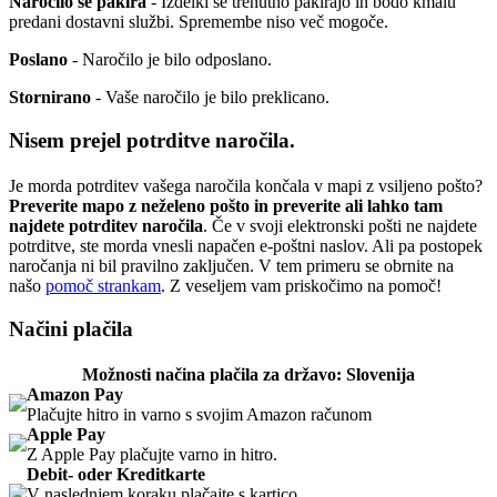
Naročilo se pakira
- Izdelki se trenutno pakirajo in bodo kmalu
predani dostavni službi. Spremembe niso več mogoče.
Poslano
- Naročilo je bilo odposlano.
Stornirano
- Vaše naročilo je bilo preklicano.
Nisem prejel potrditve naročila.
Je morda potrditev vašega naročila končala v mapi z vsiljeno pošto?
Preverite mapo z neželeno pošto in preverite ali lahko tam
najdete potrditev naročila
. Če v svoji elektronski pošti ne najdete
potrditve, ste morda vnesli napačen e-poštni naslov. Ali pa postopek
naročanja ni bil pravilno zaključen. V tem primeru se obrnite na
našo
pomoč strankam
. Z veseljem vam priskočimo na pomoč!
Načini plačila
Možnosti načina plačila za državo: Slovenija
Amazon Pay
Plačujte hitro in varno s svojim Amazon računom
Apple Pay
Z Apple Pay plačujte varno in hitro.
Debit- oder Kreditkarte
V naslednjem koraku plačajte s kartico.