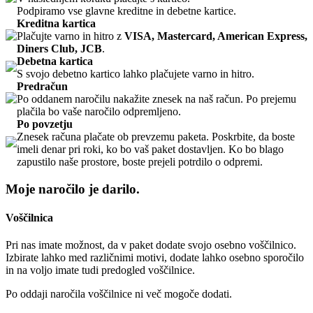
Podpiramo vse glavne kreditne in debetne kartice.
Kreditna kartica
Plačujte varno in hitro z
VISA, Mastercard, American Express,
Diners Club, JCB
.
Debetna kartica
S svojo debetno kartico lahko plačujete varno in hitro.
Predračun
Po oddanem naročilu nakažite znesek na naš račun. Po prejemu
plačila bo vaše naročilo odpremljeno.
Po povzetju
Znesek računa plačate ob prevzemu paketa. Poskrbite, da boste
imeli denar pri roki, ko bo vaš paket dostavljen. Ko bo blago
zapustilo naše prostore, boste prejeli potrdilo o odpremi.
Moje naročilo je darilo.
Voščilnica
Pri nas imate možnost, da v paket dodate svojo osebno voščilnico.
Izbirate lahko med različnimi motivi, dodate lahko osebno sporočilo
in na voljo imate tudi predogled voščilnice.
Po oddaji naročila voščilnice ni več mogoče dodati.