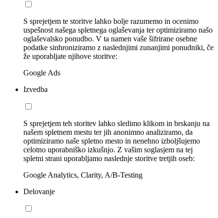
S sprejetjem te storitve lahko bolje razumemo in ocenimo
uspešnost našega spletnega oglaševanja ter optimiziramo našo
oglaševalsko ponudbo. V ta namen vaše šifrirane osebne
podatke sinhroniziramo z naslednjimi zunanjimi ponudniki, če
že uporabljate njihove storitve:
Google Ads
Izvedba
S sprejetjem teh storitev lahko sledimo klikom in brskanju na
našem spletnem mestu ter jih anonimno analiziramo, da
optimiziramo naše spletno mesto in nenehno izboljšujemo
celotno uporabniško izkušnjo. Z vašim soglasjem na tej
spletni strani uporabljamo naslednje storitve tretjih oseb:
Google Analytics, Clarity, A/B-Testing
Delovanje