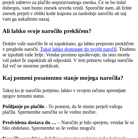
prejeli zahtevo za plačilo neporavnanega zneska. Če se bo izdal
dobropis, vam bomo znesek seveda vrnili. Sporočite nam, ali želite
znesek prejeti v obliki kode kupona za naslednje naročilo ali naj
vam ga nakažemo nazaj.
Ali lahko svoje naročilo prekličem?
Dokler vaše naročilo še ni zapakirano, ga lahko preprosto prekličete
v pregledu naročil.
Tukaj lahko dostopate do svojih naročil
. Trudimo
se izpolniti vaše želje. Vendar prosimo upoštevajte, da smo morda
vaš paket že zapakirali ali odposlali. V tem primeru vašega naročila
žal več ne moremo preklicati.
Kaj pomeni posamezno stanje mojega naročila?
Takoj ko je naročilo potrjeno, lahko v svojem računu spremljate
njegov trenutni status.
Pošiljanje po plačilu
- To pomeni, da še nismo prejeli vašega
plačila. Spremembe naročila so še vedno možne.
Predvidena dostava do …
– Naročilo je bilo sprejeto, vendar še ni
bilo obdelano. Spremembe so še vedno mogoče.