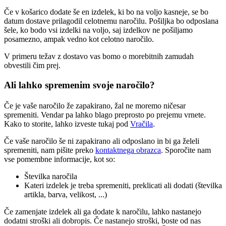
Če v košarico dodate še en izdelek, ki bo na voljo kasneje, se bo
datum dostave prilagodil celotnemu naročilu. Pošiljka bo odposlana
šele, ko bodo vsi izdelki na voljo, saj izdelkov ne pošiljamo
posamezno, ampak vedno kot celotno naročilo.
V primeru težav z dostavo vas bomo o morebitnih zamudah
obvestili čim prej.
Ali lahko spremenim svoje naročilo?
Če je vaše naročilo že zapakirano, žal ne moremo ničesar
spremeniti. Vendar pa lahko blago preprosto po prejemu vrnete.
Kako to storite, lahko izveste tukaj pod
Vračila
.
Če vaše naročilo še ni zapakirano ali odposlano in bi ga želeli
spremeniti, nam pišite preko
kontaktnega obrazca
. Sporočite nam
vse pomembne informacije, kot so:
Številka naročila
Kateri izdelek je treba spremeniti, preklicati ali dodati (številka
artikla, barva, velikost, ...)
Če zamenjate izdelek ali ga dodate k naročilu, lahko nastanejo
dodatni stroški ali dobropis. Če nastanejo stroški, boste od nas