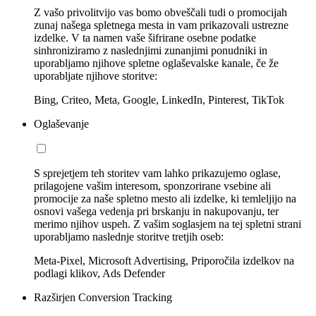
Z vašo privolitvijo vas bomo obveščali tudi o promocijah
zunaj našega spletnega mesta in vam prikazovali ustrezne
izdelke. V ta namen vaše šifrirane osebne podatke
sinhroniziramo z naslednjimi zunanjimi ponudniki in
uporabljamo njihove spletne oglaševalske kanale, če že
uporabljate njihove storitve:
Bing, Criteo, Meta, Google, LinkedIn, Pinterest, TikTok
Oglaševanje
S sprejetjem teh storitev vam lahko prikazujemo oglase,
prilagojene vašim interesom, sponzorirane vsebine ali
promocije za naše spletno mesto ali izdelke, ki temleljijo na
osnovi vašega vedenja pri brskanju in nakupovanju, ter
merimo njihov uspeh. Z vašim soglasjem na tej spletni strani
uporabljamo naslednje storitve tretjih oseb:
Meta-Pixel, Microsoft Advertising, Priporočila izdelkov na
podlagi klikov, Ads Defender
Razširjen Conversion Tracking