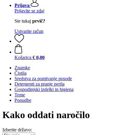
Prijava
Prijavite se zdaj
Ste tukaj
prvič?
Ustvarite račun
Košarica
€ 0,00
Znamke
Čistila
Sredstva za pomivanje posode
Detergenti za pranje perila
Gospodinjski izdelki in higiena
Teme
Ponudbe
Kako oddati naročilo
Izberite državo: