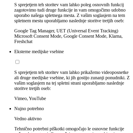
S sprejetjem teh storitev vam lahko poleg osnovnih funkcij
zagotovimo tudi druge funkcije in vam omogočimo udobno
uporabo našega spletnega mesta. Z vašim soglasjem na tem
spletnem mestu uporabljamo naslednje storitve tretjih oseb:
Google Tag Manager, UET (Universal Event Tracking)
Microsoft Consent Mode, Google Consent Mode, Klarna,
Freshchat
Eksterne medijske vsebine
S sprejetjem teh storitev vam lahko prikažemo videoposnetke
ali druge medijske vsebine, ki jih gostijo zunanji ponudniki. Z
vašim soglasjem na tej spletni strani uporabljamo naslednje
storitve tretjih oseb:
Vimeo, YouTube
Nujno potrebno
Vedno aktivno
Tehnično potrebni piškotki omogočajo le osnovne funkcije