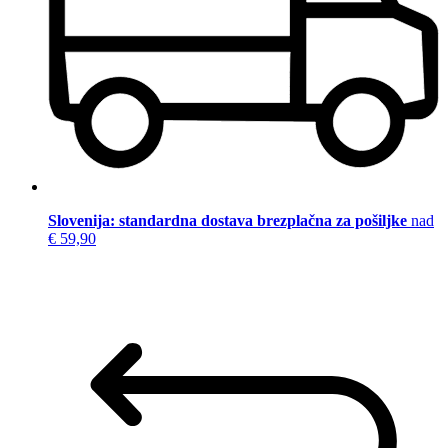
Slovenija: standardna dostava brezplačna za pošiljke
nad
€ 59,90