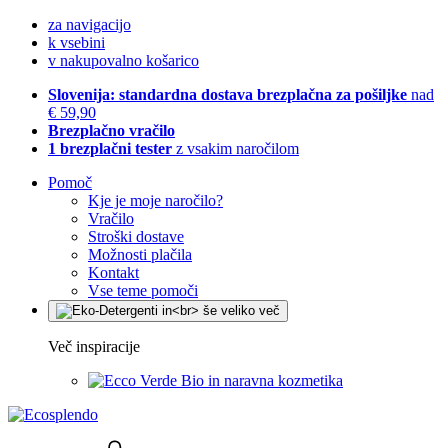
za navigacijo
k vsebini
v nakupovalno košarico
Slovenija: standardna dostava brezplačna za pošiljke
nad
€ 59,90
Brezplačno vračilo
1 brezplačni tester
z vsakim naročilom
Pomoč
Kje je moje naročilo?
Vračilo
Stroški dostave
Možnosti plačila
Kontakt
Vse teme pomoči
Več inspiracije
Bio in naravna kozmetika