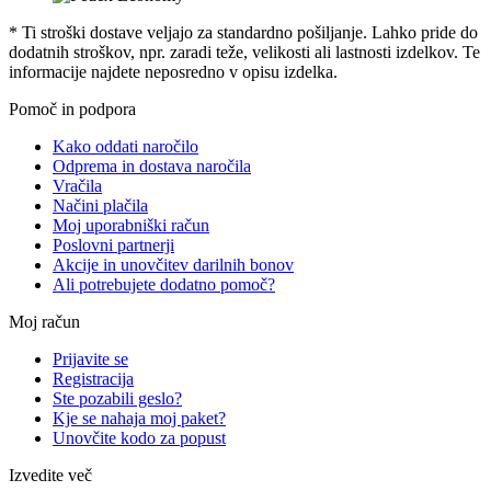
* Ti stroški dostave veljajo za standardno pošiljanje. Lahko pride do
dodatnih stroškov, npr. zaradi teže, velikosti ali lastnosti izdelkov. Te
informacije najdete neposredno v opisu izdelka.
Pomoč in podpora
Kako oddati naročilo
Odprema in dostava naročila
Vračila
Načini plačila
Moj uporabniški račun
Poslovni partnerji
Akcije in unovčitev darilnih bonov
Ali potrebujete dodatno pomoč?
Moj račun
Prijavite se
Registracija
Ste pozabili geslo?
Kje se nahaja moj paket?
Unovčite kodo za popust
Izvedite več