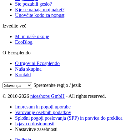
Ste pozabili geslo?
Kje se nahaja moj paket?
Unovčite kodo za popust
Izvedite več
Mi in naše okolje
EcoBlog
O Ecosplendo
O trgovini Ecosplendo
Naša skupina
Kontakt
Spremenite regijo / jezik
© 2010-2026
niceshops GmbH
- All rights reserved.
Impresum in pogoji uporabe
Varovanje osebnih podatkov
Splošni pogoji poslovanja (SPP) in pravica do preklica
Izjava o dostopnosti
Nastavitve zasebnosti
Podjetje