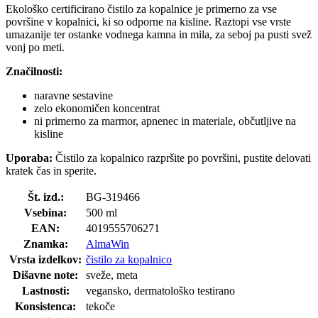
Ekološko certificirano čistilo za kopalnice je primerno za vse
površine v kopalnici, ki so odporne na kisline. Raztopi vse vrste
umazanije ter ostanke vodnega kamna in mila, za seboj pa pusti svež
vonj po meti.
Značilnosti:
naravne sestavine
zelo ekonomičen koncentrat
ni primerno za marmor, apnenec in materiale, občutljive na
kisline
Uporaba:
Čistilo za kopalnico razpršite po površini, pustite delovati
kratek čas in sperite.
Št. izd.:
BG-319466
Vsebina:
500 ml
EAN:
4019555706271
Znamka:
AlmaWin
Vrsta izdelkov:
čistilo za kopalnico
Dišavne note:
sveže, meta
Lastnosti:
vegansko, dermatološko testirano
Konsistenca:
tekoče