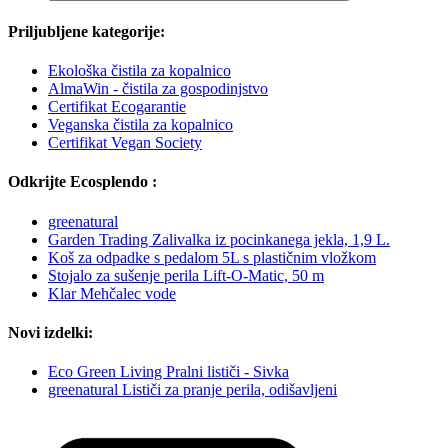
Priljubljene kategorije:
Ekološka čistila za kopalnico
AlmaWin - čistila za gospodinjstvo
Certifikat Ecogarantie
Veganska čistila za kopalnico
Certifikat Vegan Society
Odkrijte Ecosplendo :
greenatural
Garden Trading Zalivalka iz pocinkanega jekla, 1,9 L.
Koš za odpadke s pedalom 5L s plastičnim vložkom
Stojalo za sušenje perila Lift-O-Matic, 50 m
Klar Mehčalec vode
Novi izdelki:
Eco Green Living Pralni lističi - Sivka
greenatural Lističi za pranje perila, odišavljeni