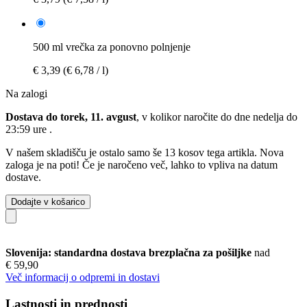
500 ml vrečka za ponovno polnjenje
€ 3,39
(€ 6,78 / l)
Na zalogi
Dostava do torek, 11. avgust
, v kolikor naročite do dne
nedelja do
23:59 ure
.
V našem skladišču je ostalo samo še 13 kosov tega artikla. Nova
zaloga je na poti! Če je naročeno več, lahko to vpliva na datum
dostave.
Dodajte v košarico
Slovenija: standardna dostava brezplačna za pošiljke
nad
€ 59,90
Več informacij o odpremi in dostavi
Lastnosti in prednosti