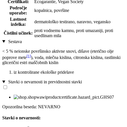
Certifikati:
Ecogarantie, Vegan Society
Področje
kopalnica, površine
uporabe:
Lastnost
dermatološko testirano, naravno, vegansko
izdelka:
proti vodnemu kamnu, proti umazaniji, proti
Čistilni učinek:
usedlinam mila
Sestava
< 5 % neionske površinsko aktivne snovi, dišave (eterično olje
[1]
poprove mete
), voda, mlečna kislina, citronska kislina, rastlinski
glicerični estri maščobnih kislin
iz kontrolirane ekološke pridelave
Stavki o nevarnosti in previdnostni stavki
Opozorilna beseda: NEVARNO
Stavki o nevarnosti: