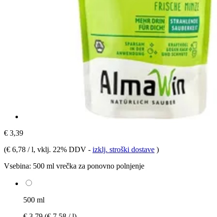
€ 3,39
(
€ 6,78 / l
, vklj. 22% DDV
-
izklj. stroški dostave
)
Vsebina:
500 ml vrečka za ponovno polnjenje
500 ml
€ 3,79
(€ 7,58 / l)