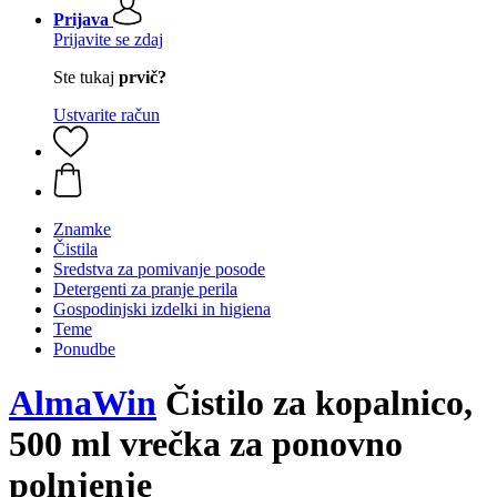
Prijava
Prijavite se zdaj
Ste tukaj
prvič?
Ustvarite račun
Znamke
Čistila
Sredstva za pomivanje posode
Detergenti za pranje perila
Gospodinjski izdelki in higiena
Teme
Ponudbe
AlmaWin
Čistilo za kopalnico,
500 ml vrečka za ponovno
polnjenje