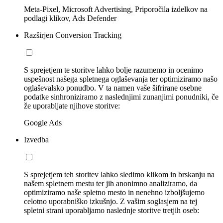
Meta-Pixel, Microsoft Advertising, Priporočila izdelkov na
podlagi klikov, Ads Defender
Razširjen Conversion Tracking
S sprejetjem te storitve lahko bolje razumemo in ocenimo
uspešnost našega spletnega oglaševanja ter optimiziramo našo
oglaševalsko ponudbo. V ta namen vaše šifrirane osebne
podatke sinhroniziramo z naslednjimi zunanjimi ponudniki, če
že uporabljate njihove storitve:
Google Ads
Izvedba
S sprejetjem teh storitev lahko sledimo klikom in brskanju na
našem spletnem mestu ter jih anonimno analiziramo, da
optimiziramo naše spletno mesto in nenehno izboljšujemo
celotno uporabniško izkušnjo. Z vašim soglasjem na tej
spletni strani uporabljamo naslednje storitve tretjih oseb: