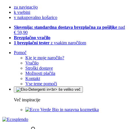
za navigacijo
k vsebini
v nakupovalno košarico
Slovenija: standardna dostava brezplačna za pošiljke
nad
€ 59,90
Brezplačno vračilo
1 brezplačni tester
z vsakim naročilom
Pomoč
Kje je moje naročilo?
Vračilo
Stroški dostave
Možnosti plačila
Kontakt
Vse teme pomoči
Več inspiracije
Bio in naravna kozmetika