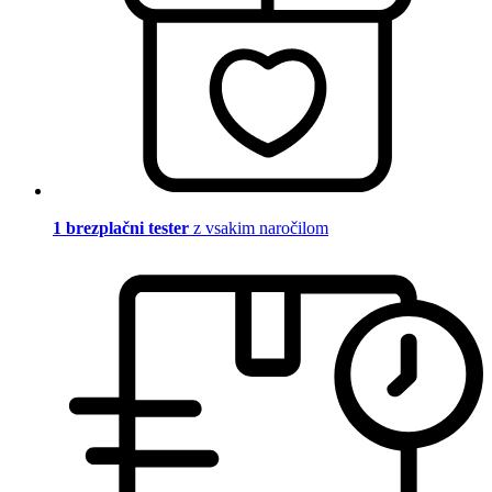
1 brezplačni tester
z vsakim naročilom