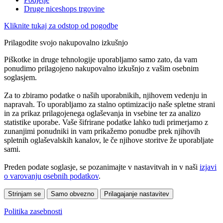
Druge niceshops trgovine
Kliknite tukaj za odstop od pogodbe
Prilagodite svojo nakupovalno izkušnjo
Piškotke in druge tehnologije uporabljamo samo zato, da vam
ponudimo prilagojeno nakupovalno izkušnjo z vašim osebnim
soglasjem.
Za to zbiramo podatke o naših uporabnikih, njihovem vedenju in
napravah. To uporabljamo za stalno optimizacijo naše spletne strani
in za prikaz prilagojenega oglaševanja in vsebine ter za analizo
statistike uporabe. Vaše šifrirane podatke lahko tudi primerjamo z
zunanjimi ponudniki in vam prikažemo ponudbe prek njihovih
spletnih oglaševalskih kanalov, le če njihove storitve že uporabljate
sami.
Preden podate soglasje, se pozanimajte v nastavitvah in v naši
izjavi
o varovanju osebnih podatkov
.
Strinjam se
Samo obvezno
Prilagajanje nastavitev
Politika zasebnosti