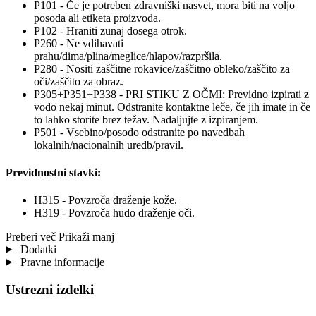
P101 - Če je potreben zdravniški nasvet, mora biti na voljo
posoda ali etiketa proizvoda.
P102 - Hraniti zunaj dosega otrok.
P260 - Ne vdihavati
prahu/dima/plina/meglice/hlapov/razpršila.
P280 - Nositi zaščitne rokavice/zaščitno obleko/zaščito za
oči/zaščito za obraz.
P305+P351+P338 - PRI STIKU Z OČMI: Previdno izpirati z
vodo nekaj minut. Odstranite kontaktne leče, če jih imate in če
to lahko storite brez težav. Nadaljujte z izpiranjem.
P501 - Vsebino/posodo odstranite po navedbah
lokalnih/nacionalnih uredb/pravil.
Previdnostni stavki:
H315 - Povzroča draženje kože.
H319 - Povzroča hudo draženje oči.
Preberi več
Prikaži manj
Dodatki
Pravne informacije
Ustrezni izdelki