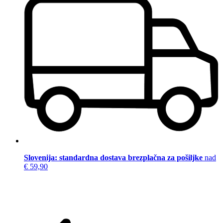
Slovenija: standardna dostava brezplačna za pošiljke
nad
€ 59,90