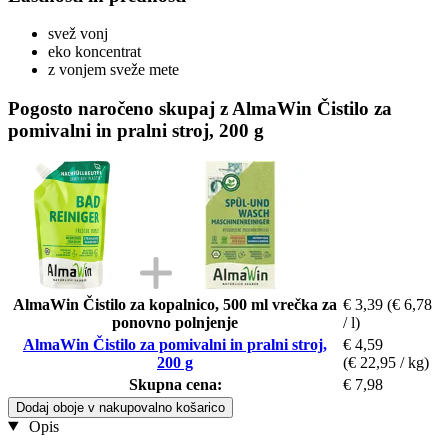
svež vonj
eko koncentrat
z vonjem sveže mete
Pogosto naročeno skupaj z AlmaWin Čistilo za
pomivalni in pralni stroj, 200 g
AlmaWin Čistilo za kopalnico, 500 ml vrečka za
€ 3,39
(€ 6,78
ponovno polnjenje
/ l)
AlmaWin Čistilo za pomivalni in pralni stroj,
€ 4,59
200 g
(€ 22,95 / kg)
Skupna cena:
€ 7,98
Dodaj oboje v nakupovalno košarico
Opis