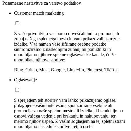
Posamezne nastavitve za varstvo podatkov
Customer match marketing
Z vašo privolitvijo vas bomo obveščali tudi o promocijah
zunaj našega spletnega mesta in vam prikazovali ustrezne
izdelke. V ta namen vaše šifrirane osebne podatke
sinhroniziramo z naslednjimi zunanjimi ponudniki in
uporabljamo njihove spletne oglaševalske kanale, če že
uporabljate njihove storitve:
Bing, Criteo, Meta, Google, LinkedIn, Pinterest, TikTok
Oglaševanje
S sprejetjem teh storitev vam lahko prikazujemo oglase,
prilagojene vašim interesom, sponzorirane vsebine ali
promocije za naše spletno mesto ali izdelke, ki temleljijo na
osnovi vašega vedenja pri brskanju in nakupovanju, ter
merimo njihov uspeh. Z vašim soglasjem na tej spletni strani
uporabljamo naslednje storitve tretjih oseb: