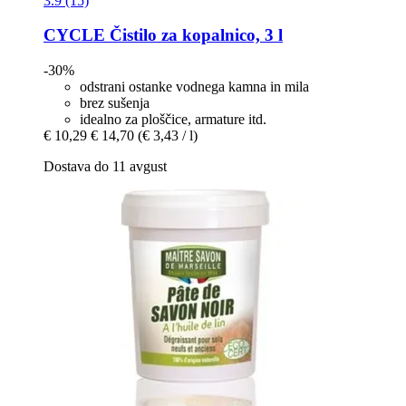
3.9 (15)
CYCLE
Čistilo za kopalnico, 3 l
-30%
odstrani ostanke vodnega kamna in mila
brez sušenja
idealno za ploščice, armature itd.
€ 10,29
€ 14,70
(€ 3,43 / l)
Dostava do 11 avgust