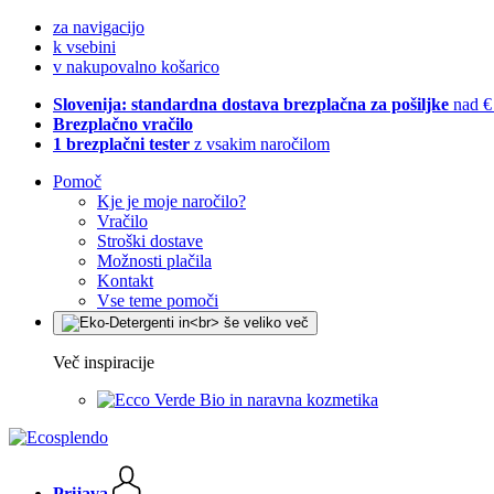
za navigacijo
k vsebini
v nakupovalno košarico
Slovenija: standardna dostava brezplačna za pošiljke
nad €
Brezplačno vračilo
1 brezplačni tester
z vsakim naročilom
Pomoč
Kje je moje naročilo?
Vračilo
Stroški dostave
Možnosti plačila
Kontakt
Vse teme pomoči
Več inspiracije
Bio in naravna kozmetika
Prijava