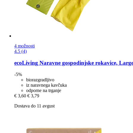
4 možnosti
4.5 (4)
ecoLiving
Naravne gospodinjske rokavice, Larg
-5%
biorazgradljivo
iz naravnega kavčuka
odporne na trganje
€ 3,60
€ 3,79
Dostava do 11 avgust