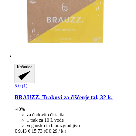
Košarica
5.0 (1)
BRAUZZ.
Trakovi za čiščenje tal, 32 k.
-40%
za čudovito čista tla
1 trak za 10 L vode
vegansko in biorazgradljivo
€ 9,43
€ 15,73
(€ 0,29 / k.)