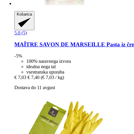
Košarica
5.0 (5)
MAÎTRE SAVON DE MARSEILLE
Pasta iz čr
-5%
100% naravnega izvora
idealna nega tal
vsestranska uporaba
€ 7,03
€ 7,40
(€ 7,03 / kg)
Dostava do 11 avgust