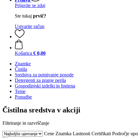
Prijavite se zdaj
Ste tukaj
prvič?
Ustvarite račun
Košarica
€ 0,00
Znamke
Čistila
Sredstva za pomivanje posode
Detergenti za pranje perila
Gospodinjski izdelki in higiena
Teme
Ponudbe
Čistilna sredstva v akciji
Filtriranje in razvrščanje
Cene
Znamka
Lastnosti
Certifikati
Področje upo