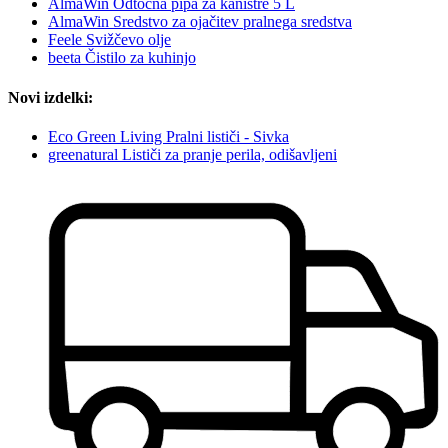
AlmaWin Odtočna pipa za kanistre 5 L
AlmaWin Sredstvo za ojačitev pralnega sredstva
Feele Svižčevo olje
beeta Čistilo za kuhinjo
Novi izdelki:
Eco Green Living Pralni lističi - Sivka
greenatural Lističi za pranje perila, odišavljeni