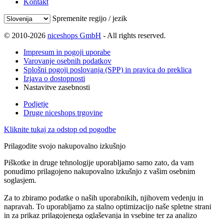
Kontakt
Spremenite regijo / jezik
© 2010-2026
niceshops GmbH
- All rights reserved.
Impresum in pogoji uporabe
Varovanje osebnih podatkov
Splošni pogoji poslovanja (SPP) in pravica do preklica
Izjava o dostopnosti
Nastavitve zasebnosti
Podjetje
Druge niceshops trgovine
Kliknite tukaj za odstop od pogodbe
Prilagodite svojo nakupovalno izkušnjo
Piškotke in druge tehnologije uporabljamo samo zato, da vam
ponudimo prilagojeno nakupovalno izkušnjo z vašim osebnim
soglasjem.
Za to zbiramo podatke o naših uporabnikih, njihovem vedenju in
napravah. To uporabljamo za stalno optimizacijo naše spletne strani
in za prikaz prilagojenega oglaševanja in vsebine ter za analizo