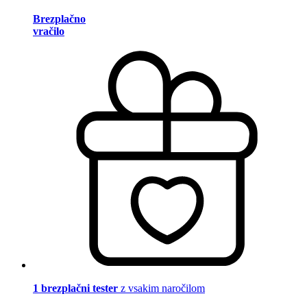
Brezplačno
vračilo
1 brezplačni tester
z vsakim naročilom