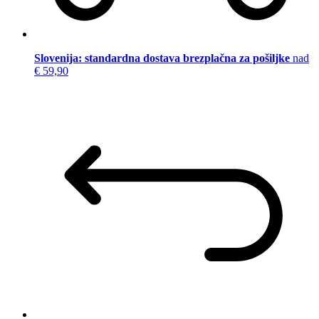
Slovenija: standardna dostava brezplačna za pošiljke
nad
€ 59,90