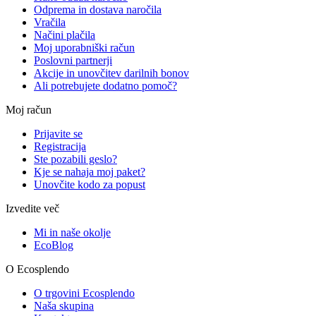
Odprema in dostava naročila
Vračila
Načini plačila
Moj uporabniški račun
Poslovni partnerji
Akcije in unovčitev darilnih bonov
Ali potrebujete dodatno pomoč?
Moj račun
Prijavite se
Registracija
Ste pozabili geslo?
Kje se nahaja moj paket?
Unovčite kodo za popust
Izvedite več
Mi in naše okolje
EcoBlog
O Ecosplendo
O trgovini Ecosplendo
Naša skupina