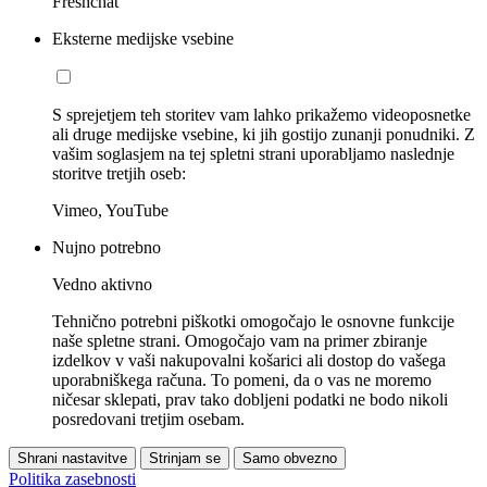
Freshchat
Eksterne medijske vsebine
S sprejetjem teh storitev vam lahko prikažemo videoposnetke
ali druge medijske vsebine, ki jih gostijo zunanji ponudniki. Z
vašim soglasjem na tej spletni strani uporabljamo naslednje
storitve tretjih oseb:
Vimeo, YouTube
Nujno potrebno
Vedno aktivno
Tehnično potrebni piškotki omogočajo le osnovne funkcije
naše spletne strani. Omogočajo vam na primer zbiranje
izdelkov v vaši nakupovalni košarici ali dostop do vašega
uporabniškega računa. To pomeni, da o vas ne moremo
ničesar sklepati, prav tako dobljeni podatki ne bodo nikoli
posredovani tretjim osebam.
Shrani nastavitve
Strinjam se
Samo obvezno
Politika zasebnosti