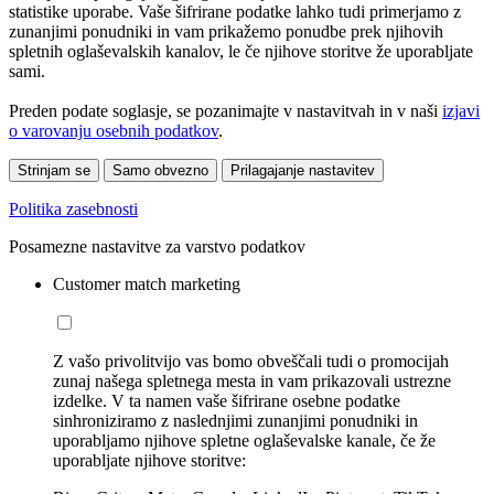
statistike uporabe. Vaše šifrirane podatke lahko tudi primerjamo z
zunanjimi ponudniki in vam prikažemo ponudbe prek njihovih
spletnih oglaševalskih kanalov, le če njihove storitve že uporabljate
sami.
Preden podate soglasje, se pozanimajte v nastavitvah in v naši
izjavi
o varovanju osebnih podatkov
.
Strinjam se
Samo obvezno
Prilagajanje nastavitev
Politika zasebnosti
Posamezne nastavitve za varstvo podatkov
Customer match marketing
Z vašo privolitvijo vas bomo obveščali tudi o promocijah
zunaj našega spletnega mesta in vam prikazovali ustrezne
izdelke. V ta namen vaše šifrirane osebne podatke
sinhroniziramo z naslednjimi zunanjimi ponudniki in
uporabljamo njihove spletne oglaševalske kanale, če že
uporabljate njihove storitve: