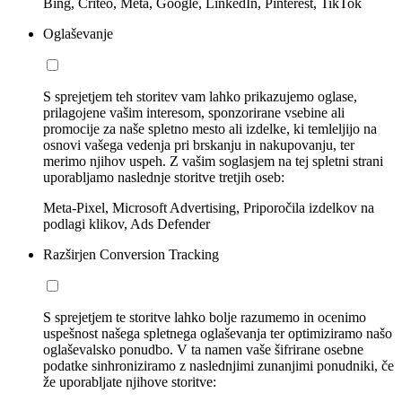
Bing, Criteo, Meta, Google, LinkedIn, Pinterest, TikTok
Oglaševanje
S sprejetjem teh storitev vam lahko prikazujemo oglase,
prilagojene vašim interesom, sponzorirane vsebine ali
promocije za naše spletno mesto ali izdelke, ki temleljijo na
osnovi vašega vedenja pri brskanju in nakupovanju, ter
merimo njihov uspeh. Z vašim soglasjem na tej spletni strani
uporabljamo naslednje storitve tretjih oseb:
Meta-Pixel, Microsoft Advertising, Priporočila izdelkov na
podlagi klikov, Ads Defender
Razširjen Conversion Tracking
S sprejetjem te storitve lahko bolje razumemo in ocenimo
uspešnost našega spletnega oglaševanja ter optimiziramo našo
oglaševalsko ponudbo. V ta namen vaše šifrirane osebne
podatke sinhroniziramo z naslednjimi zunanjimi ponudniki, če
že uporabljate njihove storitve: