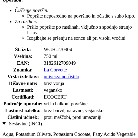
Čiščenje površin:
Popršite neposredno na površino in očistite s suho krpo.
Za rastline:
Pršilo popršite po rastlinah, vključno s spodnjo stranjo
listov.
Izogibajte se pršenju na soncu ali pri visoki vročini.
Št. izd.:
WGH-270904
Vsebina:
750 ml
EAN:
3182612709049
Znamka:
La Corvette
Vrsta izdelkov:
univerzalno čistilo
Dišavne note:
brez vonja
Lastnosti:
vegansko
Certifikati:
ECOCERT
Področje uporabe:
vrt in balkon, površine
Lastnost izdelka:
brez barvil, naravno, vegansko
Čistilni učinek:
proti maščobi, proti umazaniji
Sestavine (INCI)
Aqua, Potassium Olivate, Potassium Cocoate, Fatty Acids-Vegetable