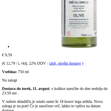
€ 9,59
(
€ 12,79 / l
, vklj. 22% DDV
-
izklj. stroški dostave
)
Vsebina:
750 ml
Na zalogi
Dostava do torek, 11. avgust
, v kolikor naročite do dne
nedelja do
23:59 ure
.
V našem skladišču je ostalo samo še 18 kosov tega artikla. Nova
zaloga je na poti! Če je naročeno več, lahko to vpliva na datum
dostave.