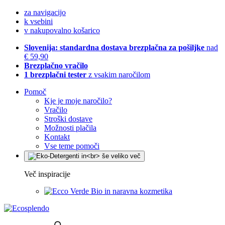
za navigacijo
k vsebini
v nakupovalno košarico
Slovenija: standardna dostava brezplačna za pošiljke
nad
€ 59,90
Brezplačno vračilo
1 brezplačni tester
z vsakim naročilom
Pomoč
Kje je moje naročilo?
Vračilo
Stroški dostave
Možnosti plačila
Kontakt
Vse teme pomoči
Več inspiracije
Bio in naravna kozmetika