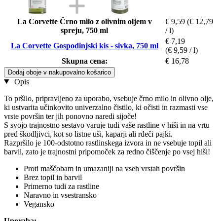
La Corvette Črno milo z olivnim oljem v
€ 9,59
(€ 12,79
spreju, 750 ml
/ l)
€ 7,19
La Corvette Gospodinjski kis - sivka, 750 ml
(€ 9,59 / l)
Skupna cena:
€ 16,78
Dodaj oboje v nakupovalno košarico
Opis
To pršilo, pripravljeno za uporabo, vsebuje črno milo in olivno olje,
ki ustvarita učinkovito univerzalno čistilo, ki očisti in razmasti vse
vrste površin ter jih ponovno naredi sijoče!
S svojo trajnostno sestavo varuje tudi vaše rastline v hiši in na vrtu
pred škodljivci, kot so listne uši, kaparji ali rdeči pajki.
Razpršilo je 100-odstotno rastlinskega izvora in ne vsebuje topil ali
barvil, zato je trajnostni pripomoček za redno čiščenje po vsej hiši!
Proti maščobam in umazaniji na vseh vrstah površin
Brez topil in barvil
Primerno tudi za rastline
Naravno in vsestransko
Vegansko
Uporaba: