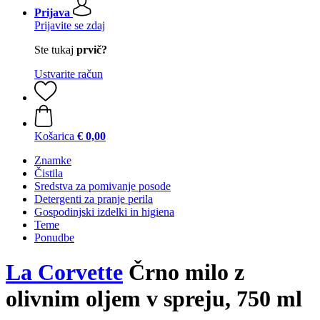
Prijava
Prijavite se zdaj
Ste tukaj
prvič?
Ustvarite račun
Košarica
€ 0,00
Znamke
Čistila
Sredstva za pomivanje posode
Detergenti za pranje perila
Gospodinjski izdelki in higiena
Teme
Ponudbe
La Corvette
Črno milo z
olivnim oljem v spreju, 750 ml