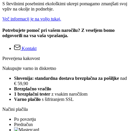
S številnimi posebnimi ekološkimi ukrepi pomagamo zmanjšati svoj
vpliv na okolje in podnebje.
Več informacij je na voljo tukaj.
Potrebujete pomoč pri vašem naročilu? Z veseljem bomo
odgovorili na vsa vaša vprašanja.
Kontakt
Preverjena kakovost
Nakupujte varno in diskretno
Slovenija: standardna dostava brezplačna za pošiljke
nad
€ 59,90
Brezplačno vračilo
1 brezplačni tester
z vsakim naročilom
Varno plačilo
s šifriranjem SSL
Načini plačila
Po povzetju
Predračun