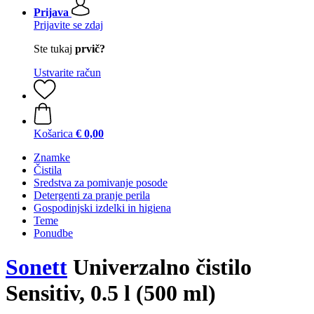
Prijava
Prijavite se zdaj
Ste tukaj
prvič?
Ustvarite račun
Košarica
€ 0,00
Znamke
Čistila
Sredstva za pomivanje posode
Detergenti za pranje perila
Gospodinjski izdelki in higiena
Teme
Ponudbe
Sonett
Univerzalno čistilo
Sensitiv, 0.5 l (500 ml)