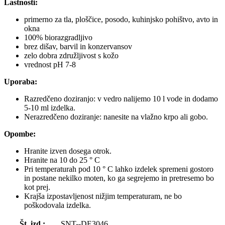
Lastnosti:
primerno za tla, ploščice, posodo, kuhinjsko pohištvo, avto in
okna
100% biorazgradljivo
brez dišav, barvil in konzervansov
zelo dobra združljivost s kožo
vrednost pH 7-8
Uporaba:
Razredčeno doziranjo: v vedro nalijemo 10 l vode in dodamo
5-10 ml izdelka.
Nerazredčeno doziranje: nanesite na vlažno krpo ali gobo.
Opombe:
Hranite izven dosega otrok.
Hranite na 10 do 25 ° C
Pri temperaturah pod 10 ° C lahko izdelek spremeni gostoro
in postane nekilko moten, ko ga segrejemo in pretresemo bo
kot prej.
Krajša izpostavljenost nižjim temperaturam, ne bo
poškodovala izdelka.
Št. izd.:
SNT--DE3046