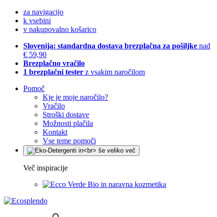
za navigacijo
k vsebini
v nakupovalno košarico
Slovenija: standardna dostava brezplačna za pošiljke
nad
€ 59,90
Brezplačno vračilo
1 brezplačni tester
z vsakim naročilom
Pomoč
Kje je moje naročilo?
Vračilo
Stroški dostave
Možnosti plačila
Kontakt
Vse teme pomoči
Več inspiracije
Bio in naravna kozmetika