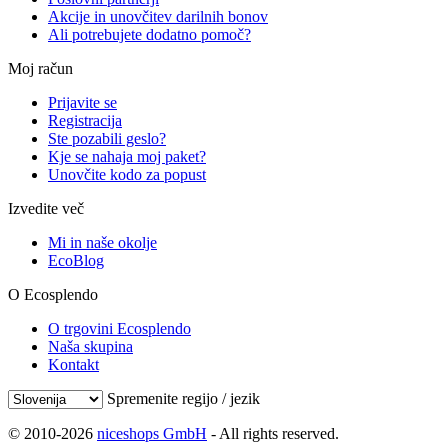
Akcije in unovčitev darilnih bonov
Ali potrebujete dodatno pomoč?
Moj račun
Prijavite se
Registracija
Ste pozabili geslo?
Kje se nahaja moj paket?
Unovčite kodo za popust
Izvedite več
Mi in naše okolje
EcoBlog
O Ecosplendo
O trgovini Ecosplendo
Naša skupina
Kontakt
Spremenite regijo / jezik
© 2010-2026
niceshops GmbH
- All rights reserved.