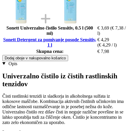
Sonett Univerzalno čistilo Sensitiv, 0.5 l (500
€ 3,69
(€ 7,38 /
ml)
l)
Sonett Detergent za pomivanje posode Sensitiv,
€ 4,29
1 l
(€ 4,29 / l)
Skupna cena:
€ 7,98
Dodaj oboje v nakupovalno košarico
Opis
Univerzalno čistilo iz čistih rastlinskih
tenzidov
Čisti rastlinski tenzidi iz sladkorja in alkoholnega sulfata iz
kokosove maščobe. Kombinacija aktivnih čistilnih učinkovim ima
odlične lastnosti razmaščevanje in je posebej nežna do kože.
Univerzalno čistilo rez dišav čisti in neguje različne površine in se
lahko uporablja tudi za čiščenje oken. Čistilo je koncentriramo in
zato zelo ekonomičen za uporabo.