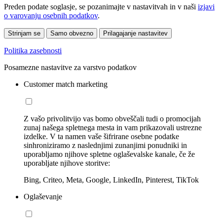
Preden podate soglasje, se pozanimajte v nastavitvah in v naši
izjavi
o varovanju osebnih podatkov
.
Strinjam se
Samo obvezno
Prilagajanje nastavitev
Politika zasebnosti
Posamezne nastavitve za varstvo podatkov
Customer match marketing
Z vašo privolitvijo vas bomo obveščali tudi o promocijah
zunaj našega spletnega mesta in vam prikazovali ustrezne
izdelke. V ta namen vaše šifrirane osebne podatke
sinhroniziramo z naslednjimi zunanjimi ponudniki in
uporabljamo njihove spletne oglaševalske kanale, če že
uporabljate njihove storitve:
Bing, Criteo, Meta, Google, LinkedIn, Pinterest, TikTok
Oglaševanje