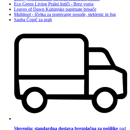
Eco Green Living Pralni lističi - Brez vonja
Leaves of Dawn Kuhinjske papirnate brisače
Multitool - ščetka za pomivanje posode, steklenic in fug
Sauba Čopič za prah
Slovenija: standardna dostava brezplačna za pošiljke
nad