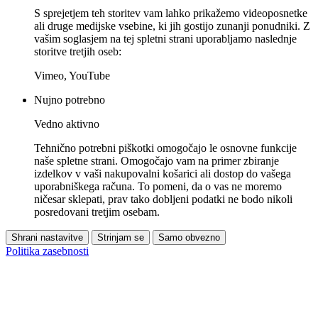
S sprejetjem teh storitev vam lahko prikažemo videoposnetke
ali druge medijske vsebine, ki jih gostijo zunanji ponudniki. Z
vašim soglasjem na tej spletni strani uporabljamo naslednje
storitve tretjih oseb:
Vimeo, YouTube
Nujno potrebno
Vedno aktivno
Tehnično potrebni piškotki omogočajo le osnovne funkcije
naše spletne strani. Omogočajo vam na primer zbiranje
izdelkov v vaši nakupovalni košarici ali dostop do vašega
uporabniškega računa. To pomeni, da o vas ne moremo
ničesar sklepati, prav tako dobljeni podatki ne bodo nikoli
posredovani tretjim osebam.
Shrani nastavitve
Strinjam se
Samo obvezno
Politika zasebnosti