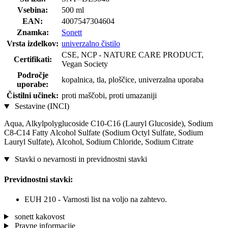
Vsebina:
500 ml
EAN:
4007547304604
Znamka:
Sonett
Vrsta izdelkov:
univerzalno čistilo
CSE, NCP - NATURE CARE PRODUCT,
Certifikati:
Vegan Society
Področje
kopalnica, tla, ploščice, univerzalna uporaba
uporabe:
Čistilni učinek:
proti maščobi, proti umazaniji
Sestavine (INCI)
Aqua, Alkylpolyglucoside C10-C16 (Lauryl Glucoside), Sodium
C8-C14 Fatty Alcohol Sulfate (Sodium Octyl Sulfate, Sodium
Lauryl Sulfate), Alcohol, Sodium Chloride, Sodium Citrate
Stavki o nevarnosti in previdnostni stavki
Previdnostni stavki:
EUH 210 - Varnosti list na voljo na zahtevo.
sonett kakovost
Pravne informacije