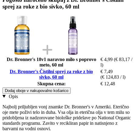
sprej za roke z bio sivko, 60 ml
Dr. Bronner's 18v1 naravno milo s poprovo
€ 4,99
(€ 83,17 /
meto, 60 ml
l)
Dr. Bronner's Čistilni sprej za roke z bio
€ 7,49
sivko, 60 ml
(€ 124,83 / l)
Skupna cena:
€ 12,48
Dodaj oboje v nakupovalno košarico
Opis
Najbolj priljubljen vonj znamke Dr. Bronner's v Ameriki. Eterično
oje mete poživi telo in duha. Vsa olja in eterična olja v tem milu so
pridobljena iz nadzorovane biološke pridelave po National Organic
standards programu. Zavito v recikliran papir in natisnjeno z
barvami na vodni osnovi.