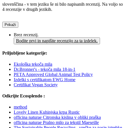
slovenščina - v tem jeziku še ni bilo napisanih recenzij. Na voljo so
4 recenzije v drugih jezikih.
Prikaži
Brez recenzij.
Bodite prvi in napišite recenzijo za ta izdelek.
Priljubljene kategorije:
Ekološka tekoča mila
Dr.Bronner's - tekoča mila 18-in-1
PETA Approved Global Animal Test Policy
Izdelki s certifikatom EWG Home
Certifikat Vegan Society
Odkrijte Ecosplendo :
method
Lovely Linen Kuhinjska krpa Rustic
officina naturae Citronska kislina v obliki praška
officina naturae Pralno milo za tekstil Maeseille
The Sustainable People Recycling - vrečke za pasje iztrebke