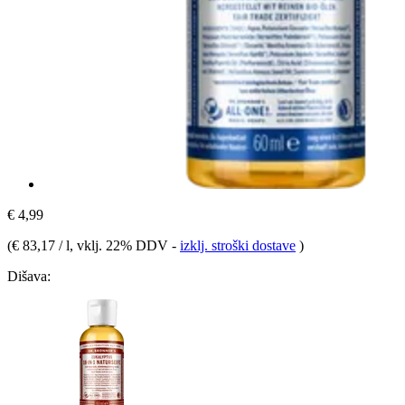
€ 4,99
(
€ 83,17 / l
, vklj. 22% DDV
-
izklj. stroški dostave
)
Dišava: