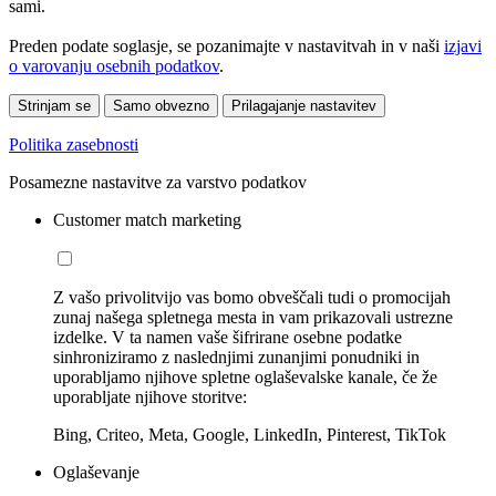
sami.
Preden podate soglasje, se pozanimajte v nastavitvah in v naši
izjavi
o varovanju osebnih podatkov
.
Strinjam se
Samo obvezno
Prilagajanje nastavitev
Politika zasebnosti
Posamezne nastavitve za varstvo podatkov
Customer match marketing
Z vašo privolitvijo vas bomo obveščali tudi o promocijah
zunaj našega spletnega mesta in vam prikazovali ustrezne
izdelke. V ta namen vaše šifrirane osebne podatke
sinhroniziramo z naslednjimi zunanjimi ponudniki in
uporabljamo njihove spletne oglaševalske kanale, če že
uporabljate njihove storitve:
Bing, Criteo, Meta, Google, LinkedIn, Pinterest, TikTok
Oglaševanje