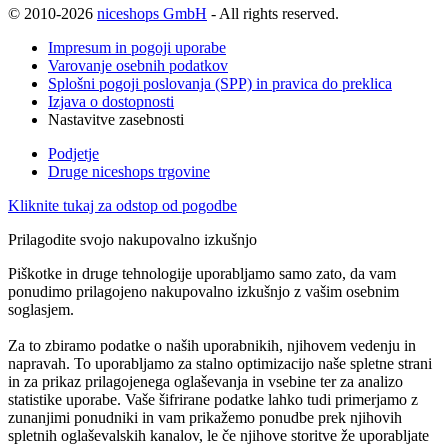
© 2010-2026
niceshops GmbH
- All rights reserved.
Impresum in pogoji uporabe
Varovanje osebnih podatkov
Splošni pogoji poslovanja (SPP) in pravica do preklica
Izjava o dostopnosti
Nastavitve zasebnosti
Podjetje
Druge niceshops trgovine
Kliknite tukaj za odstop od pogodbe
Prilagodite svojo nakupovalno izkušnjo
Piškotke in druge tehnologije uporabljamo samo zato, da vam
ponudimo prilagojeno nakupovalno izkušnjo z vašim osebnim
soglasjem.
Za to zbiramo podatke o naših uporabnikih, njihovem vedenju in
napravah. To uporabljamo za stalno optimizacijo naše spletne strani
in za prikaz prilagojenega oglaševanja in vsebine ter za analizo
statistike uporabe. Vaše šifrirane podatke lahko tudi primerjamo z
zunanjimi ponudniki in vam prikažemo ponudbe prek njihovih
spletnih oglaševalskih kanalov, le če njihove storitve že uporabljate