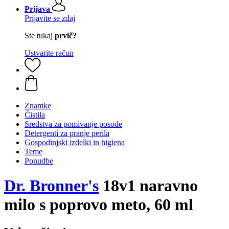
Prijava
Prijavite se zdaj
Ste tukaj
prvič?
Ustvarite račun
Znamke
Čistila
Sredstva za pomivanje posode
Detergenti za pranje perila
Gospodinjski izdelki in higiena
Teme
Ponudbe
Dr. Bronner's
18v1 naravno
milo s poprovo meto, 60 ml