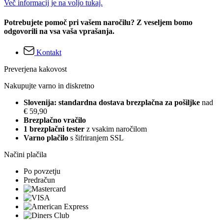
Več informacij je na voljo tukaj.
Potrebujete pomoč pri vašem naročilu? Z veseljem bomo
odgovorili na vsa vaša vprašanja.
Kontakt
Preverjena kakovost
Nakupujte varno in diskretno
Slovenija: standardna dostava brezplačna za pošiljke
nad
€ 59,90
Brezplačno vračilo
1 brezplačni tester
z vsakim naročilom
Varno plačilo
s šifriranjem SSL
Načini plačila
Po povzetju
Predračun