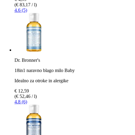
(€ 83,17 / l)
4.6 (5)
Dr. Bronner's
18in1 naravno blago milo Baby
Idealno za otroke in alergike
€ 12,59
(€ 52,46 / l)
4.8 (6)