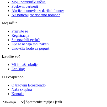
Moj uporabniški račun
Poslovni partnerji
Akcije in unovčitev darilnih bonov
Ali potrebujete dodatno pomoč?
Moj račun
Prijavite se
Registracija
Ste pozabili geslo?
Kje se nahaja moj paket?
Unovčite kodo za popust
Izvedite več
Mi in naše okolje
EcoBlog
O Ecosplendo
O trgovini Ecosplendo
Naša skupina
Kontakt
Spremenite regijo / jezik