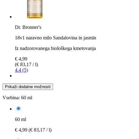
Dr. Bronner's
18v1 naravno milo Sandalovina in jasmin
Iz nadzorovanega biološkega kmetovanja
€ 4,99
(€ 83,17 / l)
4.4 (5)
Prikaži dodatne možnosti
Vsebina:
60 ml
60 ml
€ 4,99
(€ 83,17 / l)