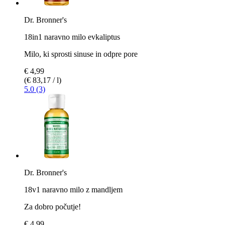
Dr. Bronner's
18in1 naravno milo evkaliptus
Milo, ki sprosti sinuse in odpre pore
€ 4,99
(€ 83,17 / l)
5.0 (3)
Dr. Bronner's
18v1 naravno milo z mandljem
Za dobro počutje!
€ 4,99