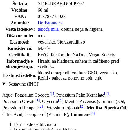
Št. izd.:
XDK-DRBE-DOLPE02
Vsebina:
60 ml
EAN:
018787775028
Znamka:
Dr. Bronner's
Vrsta izdelkov:
tekoča mila
, osebna nega & higiena
Dišavne note:
meta
Lastnosti:
vegansko, biorazgradljivo
Konsistenca:
tekoče
Certifikati:
EWG, fair for life, NaTrue, Vegan Society
Informacije o
Hraniti na hladnem, suhem in zaščiteno pred
shranjevanju:
svetlobo.
biološko razgradljivo, brez GSO, vegansko,
Lastnost izdelka:
Refill - paket za ponovno polnjenje
Sestavine (INCI)
[1]
[1]
Aqua, Potassium Cocoate
, Potassium Palm Kernelate
,
[1]
[2]
Potassium Olivate
, Glycerin
, Mentha Arvensis (Cornmint) Oil,
[2]
[2]
Potassium Hempate
, Potassium Jo­jobate
,
Mentha Piperita Oil
,
[3]
Citric Acid, Tocopherol (Vitamin E),
Limonene
Fair-Trade certificirano
iz kontrolirane ekološke pridelave