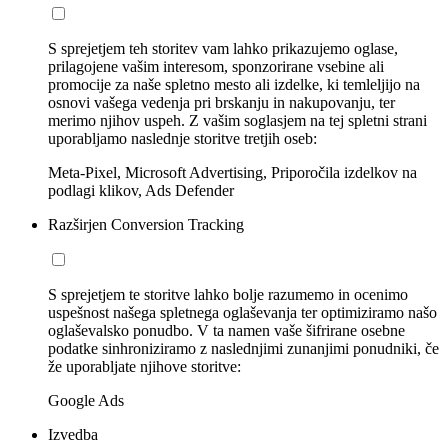
S sprejetjem teh storitev vam lahko prikazujemo oglase,
prilagojene vašim interesom, sponzorirane vsebine ali
promocije za naše spletno mesto ali izdelke, ki temleljijo na
osnovi vašega vedenja pri brskanju in nakupovanju, ter
merimo njihov uspeh. Z vašim soglasjem na tej spletni strani
uporabljamo naslednje storitve tretjih oseb:
Meta-Pixel, Microsoft Advertising, Priporočila izdelkov na
podlagi klikov, Ads Defender
Razširjen Conversion Tracking
S sprejetjem te storitve lahko bolje razumemo in ocenimo
uspešnost našega spletnega oglaševanja ter optimiziramo našo
oglaševalsko ponudbo. V ta namen vaše šifrirane osebne
podatke sinhroniziramo z naslednjimi zunanjimi ponudniki, če
že uporabljate njihove storitve:
Google Ads
Izvedba