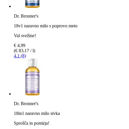
Dr. Bronner's
18v1 naravno milo s poprovo meto
Val svežine!
€ 4,99
(€ 83,17 / l)
4.1 (8)
Dr. Bronner's
18in1 naravno milo sivka
Sprošča in pomirja!