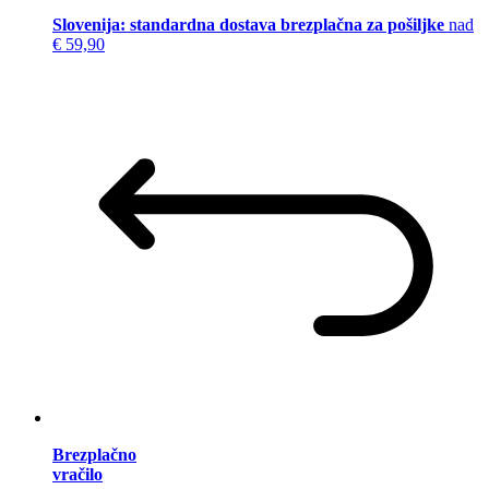
Slovenija: standardna dostava brezplačna za pošiljke
nad
€ 59,90
Brezplačno
vračilo