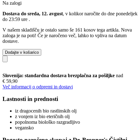
Na zalogi
Dostava do sreda, 12. avgust
, v kolikor naročite do dne
ponedeljek
do 23:59 ure
.
V našem skladišču je ostalo samo še 161 kosov tega artikla. Nova
zaloga je na poti! Če je naročeno več, lahko to vpliva na datum
dostave.
Dodajte v košarico
Slovenija: standardna dostava brezplačna za pošiljke
nad
€ 59,90
Več informacij o odpremi in dostavi
Lastnosti in prednosti
iz dragocenih bio rastlinskih olj
z vonjem iz bio eteričnih olj
popolnoma biološko razgradljivo
vegansko
Pogosto naročeno skupaj z Dr. Bronner's Čistilni