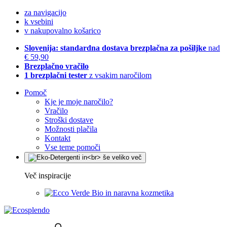
za navigacijo
k vsebini
v nakupovalno košarico
Slovenija: standardna dostava brezplačna za pošiljke
nad
€ 59,90
Brezplačno vračilo
1 brezplačni tester
z vsakim naročilom
Pomoč
Kje je moje naročilo?
Vračilo
Stroški dostave
Možnosti plačila
Kontakt
Vse teme pomoči
Več inspiracije
Bio in naravna kozmetika