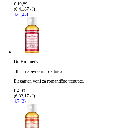
€ 19,89
(€ 41,87 / l)
4.4 (23)
Dr. Bronner's
18in1 naravno milo vrtnica
Eleganten vonj za romantične trenutke.
€ 4,99
(€ 83,17 / l)
4.7 (3)