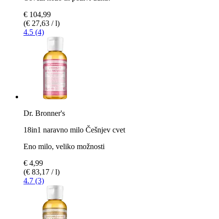
€ 104,99
(€ 27,63 / l)
4.5 (4)
Dr. Bronner's
18in1 naravno milo Češnjev cvet
Eno milo, veliko možnosti
€ 4,99
(€ 83,17 / l)
4.7 (3)