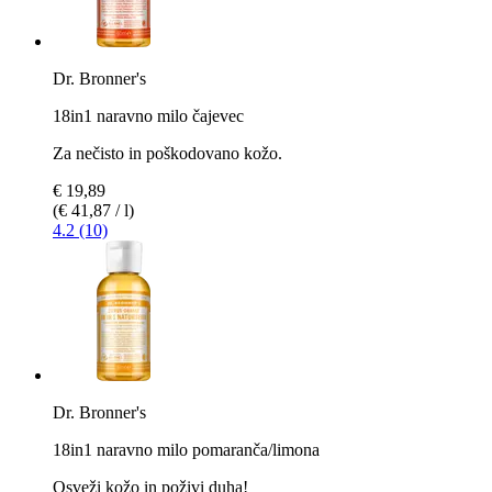
Dr. Bronner's
18in1 naravno milo čajevec
Za nečisto in poškodovano kožo.
€ 19,89
(€ 41,87 / l)
4.2 (10)
Dr. Bronner's
18in1 naravno milo pomaranča/limona
Osveži kožo in poživi duha!