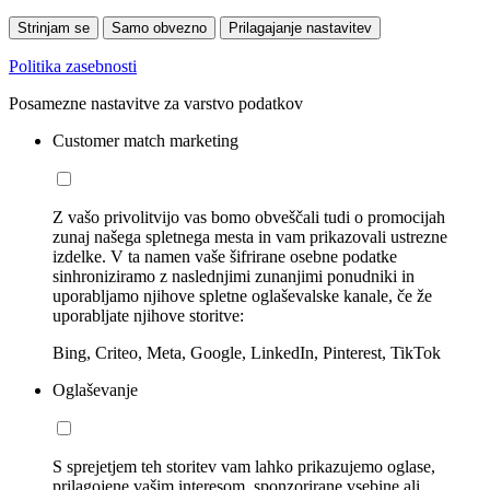
Strinjam se
Samo obvezno
Prilagajanje nastavitev
Politika zasebnosti
Posamezne nastavitve za varstvo podatkov
Customer match marketing
Z vašo privolitvijo vas bomo obveščali tudi o promocijah
zunaj našega spletnega mesta in vam prikazovali ustrezne
izdelke. V ta namen vaše šifrirane osebne podatke
sinhroniziramo z naslednjimi zunanjimi ponudniki in
uporabljamo njihove spletne oglaševalske kanale, če že
uporabljate njihove storitve:
Bing, Criteo, Meta, Google, LinkedIn, Pinterest, TikTok
Oglaševanje
S sprejetjem teh storitev vam lahko prikazujemo oglase,
prilagojene vašim interesom, sponzorirane vsebine ali