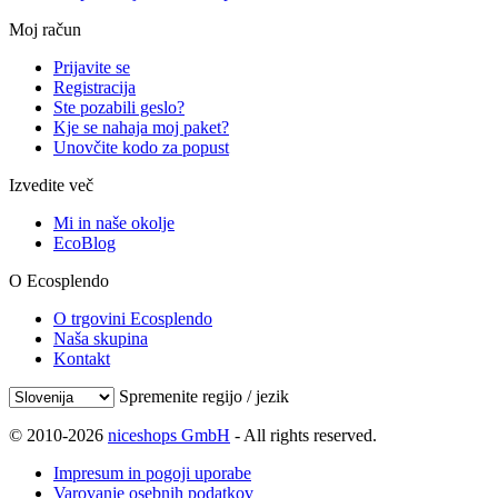
Moj račun
Prijavite se
Registracija
Ste pozabili geslo?
Kje se nahaja moj paket?
Unovčite kodo za popust
Izvedite več
Mi in naše okolje
EcoBlog
O Ecosplendo
O trgovini Ecosplendo
Naša skupina
Kontakt
Spremenite regijo / jezik
© 2010-2026
niceshops GmbH
- All rights reserved.
Impresum in pogoji uporabe
Varovanje osebnih podatkov