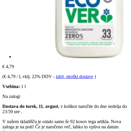
€ 4,79
(
€ 4,79 / l
, vklj. 22% DDV
-
izklj. stroški dostave
)
Vsebina:
1 l
Na zalogi
Dostava do torek, 11. avgust
, v kolikor naročite do dne
nedelja do
23:59 ure
.
V našem skladišču je ostalo samo še 92 kosov tega artikla. Nova
zaloga je na poti! Če je naročeno več, lahko to vpliva na datum