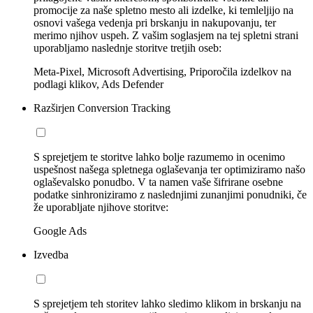
promocije za naše spletno mesto ali izdelke, ki temleljijo na
osnovi vašega vedenja pri brskanju in nakupovanju, ter
merimo njihov uspeh. Z vašim soglasjem na tej spletni strani
uporabljamo naslednje storitve tretjih oseb:
Meta-Pixel, Microsoft Advertising, Priporočila izdelkov na
podlagi klikov, Ads Defender
Razširjen Conversion Tracking
S sprejetjem te storitve lahko bolje razumemo in ocenimo
uspešnost našega spletnega oglaševanja ter optimiziramo našo
oglaševalsko ponudbo. V ta namen vaše šifrirane osebne
podatke sinhroniziramo z naslednjimi zunanjimi ponudniki, če
že uporabljate njihove storitve:
Google Ads
Izvedba
S sprejetjem teh storitev lahko sledimo klikom in brskanju na