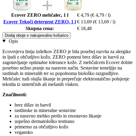
Ecover ZERO mehčalec, 1 l
€ 4,79
(€ 4,79 / l)
Ecover Tekoči detergent ZERO, 1 l
€ 13,69
(€ 13,69 / l)
Skupna cena:
€ 18,48
Dodaj oboje v nakupovalno košarico
Opis
Ecoverjeva linija izdelkov ZERO je bila posebej razvita za alergike
in ljudi z občutljivo kožo. ZERO pomeni brez dišav in barvil za
zagotavljanje optimalne tolerance kože. Z mehčalcem Ecover dobite
posebno nežno pranje na naraven način. Sestavine temeljijo na
rastlinah in mineralih ter so popolnoma biološko razgradljive.
Mehčalec tudi olajša likanje in preprečuje elektrostatično polnjenje
tekstila iz sintetičnih ali mešanih vlaken.
Značilnosti:
brez dišav in barvil
rastlinske in mineralne sestavine
za naravno mehko perilo in enostavno likanje
uspešno dermatološko testirano
primerno za občutljivo kožo
vegansko