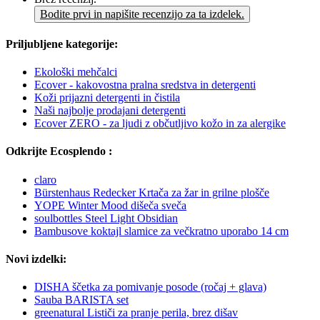
Bodite prvi in napišite recenzijo za ta izdelek.
Priljubljene kategorije:
Ekološki mehčalci
Ecover - kakovostna pralna sredstva in detergenti
Koži prijazni detergenti in čistila
Naši najbolje prodajani detergenti
Ecover ZERO - za ljudi z občutljivo kožo in za alergike
Odkrijte Ecosplendo :
claro
Bürstenhaus Redecker Krtača za žar in grilne plošče
YOPE Winter Mood dišeča sveča
soulbottles Steel Light Obsidian
Bambusove koktajl slamice za večkratno uporabo 14 cm
Novi izdelki:
DISHA ščetka za pomivanje posode (ročaj + glava)
Sauba BARISTA set
greenatural Lističi za pranje perila, brez dišav