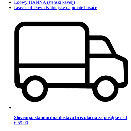
Loowy HANNA (stenski kavelj)
Leaves of Dawn Kuhinjske papirnate brisače
Slovenija: standardna dostava brezplačna za pošiljke
nad
€ 59,90