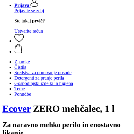
Prijava
Prijavite se zdaj
Ste tukaj
prvič?
Ustvarite račun
Znamke
Čistila
Sredstva za pomivanje posode
Detergenti za pranje perila
Gospodinjski izdelki in higiena
Teme
Ponudbe
Ecover
ZERO mehčalec, 1 l
Za naravno mehko perilo in enostavno
likanje