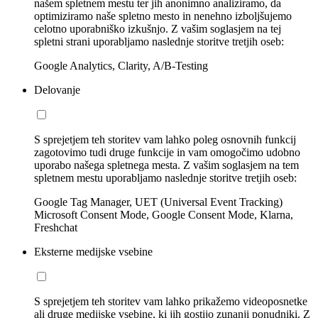
našem spletnem mestu ter jih anonimno analiziramo, da
optimiziramo naše spletno mesto in nenehno izboljšujemo
celotno uporabniško izkušnjo. Z vašim soglasjem na tej
spletni strani uporabljamo naslednje storitve tretjih oseb:
Google Analytics, Clarity, A/B-Testing
Delovanje
S sprejetjem teh storitev vam lahko poleg osnovnih funkcij
zagotovimo tudi druge funkcije in vam omogočimo udobno
uporabo našega spletnega mesta. Z vašim soglasjem na tem
spletnem mestu uporabljamo naslednje storitve tretjih oseb:
Google Tag Manager, UET (Universal Event Tracking)
Microsoft Consent Mode, Google Consent Mode, Klarna,
Freshchat
Eksterne medijske vsebine
S sprejetjem teh storitev vam lahko prikažemo videoposnetke
ali druge medijske vsebine, ki jih gostijo zunanji ponudniki. Z