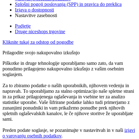
Splošni pogoji poslovanja (SPP) in pravica do preklica
Izjava o dostopnosti
Nastavitve zasebnosti
Podjetje
Druge niceshops trgovine
Kliknite tukaj za odstop od pogodbe
Prilagodite svojo nakupovalno izkušnjo
Piškotke in druge tehnologije uporabljamo samo zato, da vam
ponudimo prilagojeno nakupovalno izkušnjo z vašim osebnim
soglasjem.
Za to zbiramo podatke o naših uporabnikih, njihovem vedenju in
napravah. To uporabljamo za stalno optimizacijo naše spletne strani
in za prikaz prilagojenega oglaševanja in vsebine ter za analizo
statistike uporabe. Vaše šifrirane podatke lahko tudi primerjamo z
zunanjimi ponudniki in vam prikažemo ponudbe prek njihovih
spletnih oglaševalskih kanalov, le če njihove storitve že uporabljate
sami.
Preden podate soglasje, se pozanimajte v nastavitvah in v naši
izjavi
o varovanju osebnih podatkov
.