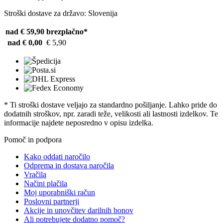
Stroški dostave za državo: Slovenija
nad € 59,90
brezplačno*
nad € 0,00
€ 5,90
* Ti stroški dostave veljajo za standardno pošiljanje. Lahko pride do
dodatnih stroškov, npr. zaradi teže, velikosti ali lastnosti izdelkov. Te
informacije najdete neposredno v opisu izdelka.
Pomoč in podpora
Kako oddati naročilo
Odprema in dostava naročila
Vračila
Načini plačila
Moj uporabniški račun
Poslovni partnerji
Akcije in unovčitev darilnih bonov
Ali potrebujete dodatno pomoč?