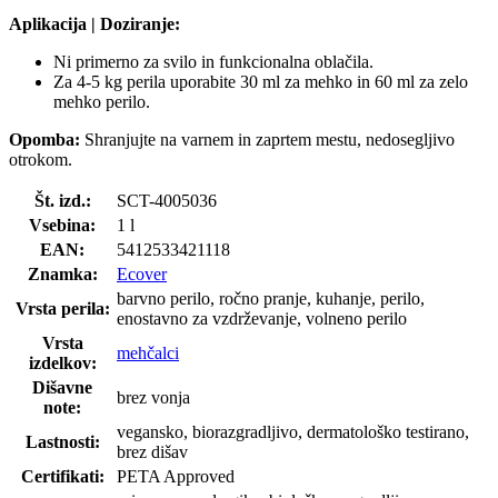
Aplikacija | Doziranje:
Ni primerno za svilo in funkcionalna oblačila.
Za 4-5 kg perila uporabite 30 ml za mehko in 60 ml za zelo
mehko perilo.
Opomba:
Shranjujte na varnem in zaprtem mestu, nedosegljivo
otrokom.
Št. izd.:
SCT-4005036
Vsebina:
1 l
EAN:
5412533421118
Znamka:
Ecover
barvno perilo, ročno pranje, kuhanje, perilo,
Vrsta perila:
enostavno za vzdrževanje, volneno perilo
Vrsta
mehčalci
izdelkov:
Dišavne
brez vonja
note:
vegansko, biorazgradljivo, dermatološko testirano,
Lastnosti:
brez dišav
Certifikati:
PETA Approved