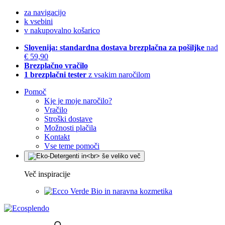
za navigacijo
k vsebini
v nakupovalno košarico
Slovenija: standardna dostava brezplačna za pošiljke
nad
€ 59,90
Brezplačno vračilo
1 brezplačni tester
z vsakim naročilom
Pomoč
Kje je moje naročilo?
Vračilo
Stroški dostave
Možnosti plačila
Kontakt
Vse teme pomoči
Več inspiracije
Bio in naravna kozmetika