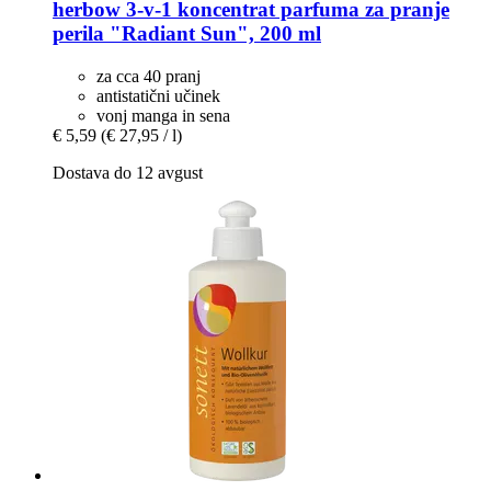
herbow
3-​v-​1 koncentrat parfuma za pranje
perila "Radiant Sun", 200 ml
za cca 40 pranj
antistatični učinek
vonj manga in sena
€ 5,59
(€ 27,95 / l)
Dostava do 12 avgust