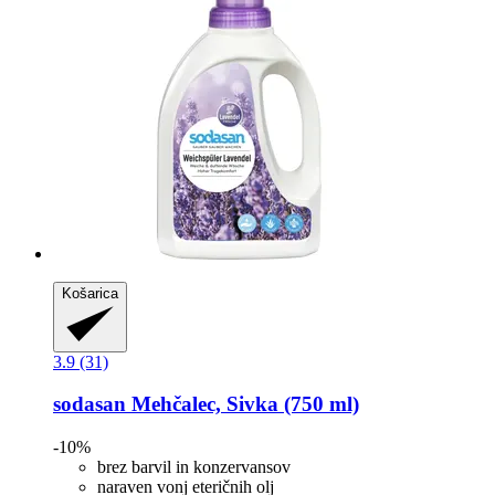
Košarica
3.9 (31)
sodasan
Mehčalec, Sivka (750 ml)
-10%
brez barvil in konzervansov
naraven vonj eteričnih olj