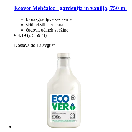
Ecover
Mehčalec -​ gardenija in vanilja, 750 ml
biorazgradljive sestavine
ščiti tekstilna vlakna
čudovit učinek svežine
€ 4,19
(€ 5,59 / l)
Dostava do 12 avgust