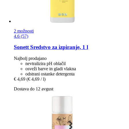
2 možnosti
4.6 (57)
Sonett
Sredstvo za izpiranje, 1 l
Najbolj prodajano
nevtralizira pH oblačil
osveži barve in gladi vlakna
odstrani ostanke detergenta
€ 4,69
(€ 4,69 / l)
Dostava do 12 avgust