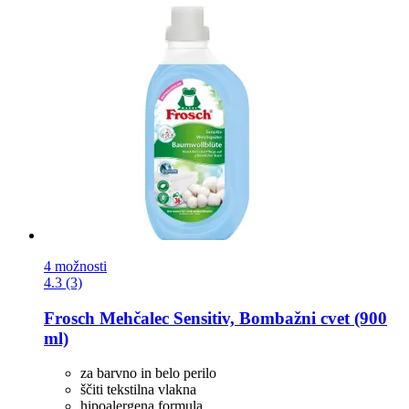
4 možnosti
4.3 (3)
Frosch
Mehčalec Sensitiv, Bombažni cvet (900
ml)
za barvno in belo perilo
ščiti tekstilna vlakna
hipoalergena formula