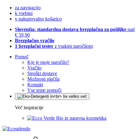
za navigacijo
k vsebini
v nakupovalno košarico
Slovenija: standardna dostava brezplačna za pošiljke
nad
€ 59,90
Brezplačno vračilo
1 brezplačni tester
z vsakim naročilom
Pomoč
Kje je moje naročilo?
Vračilo
Stroški dostave
Možnosti plačila
Kontakt
Vse teme pomoči
Več inspiracije
Bio in naravna kozmetika