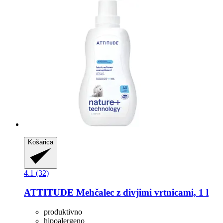
Košarica
4.1 (32)
ATTITUDE
Mehčalec z divjimi vrtnicami, 1 l
produktivno
hipoalergeno