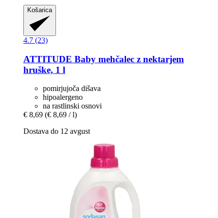
Košarica
4.7 (23)
ATTITUDE
Baby mehčalec z nektarjem
hruške, 1 l
pomirjujoča dišava
hipoalergeno
na rastlinski osnovi
€ 8,69
(€ 8,69 / l)
Dostava do 12 avgust