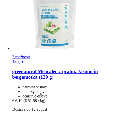
2 možnosti
4.6 (5)
greenatural
Mehčalec v prahu, Jasmin in
bergamotka (120 g)
naravna sestava
biorazgradljivo
očarljive dišave
€ 6,19
(€ 51,58 / kg)
Dostava do 12 avgust