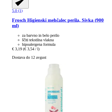
5.0 (1)
Frosch
Higienski mehčalec perila, Sivka (900
ml)
za barvno in belo perilo
ščiti tekstilna vlakna
hipoalergena formula
€ 3,19
(€ 3,54 / l)
Dostava do 12 avgust