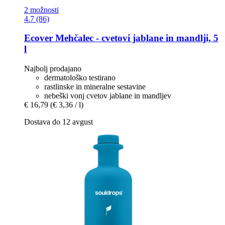
2 možnosti
4.7 (86)
Ecover
Mehčalec -​ cvetovi jablane in mandlji, 5
l
Najbolj prodajano
dermatološko testirano
rastlinske in mineralne sestavine
nebeški vonj cvetov jablane in mandljev
€ 16,79
(€ 3,36 / l)
Dostava do 12 avgust