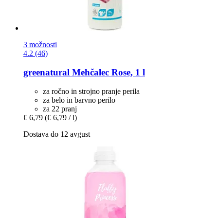
3 možnosti
4.2 (46)
greenatural
Mehčalec Rose, 1 l
za ročno in strojno pranje perila
za belo in barvno perilo
za 22 pranj
€ 6,79
(€ 6,79 / l)
Dostava do 12 avgust