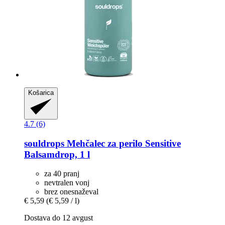
Košarica
4.7 (6)
souldrops
Mehčalec za perilo Sensitive
Balsamdrop, 1 l
za 40 pranj
nevtralen vonj
brez onesnaževal
€ 5,59
(€ 5,59 / l)
Dostava do 12 avgust