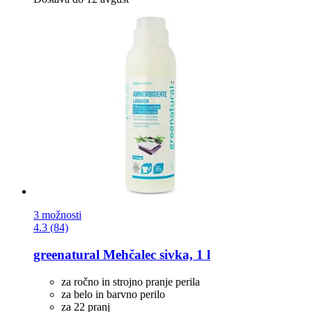
3 možnosti
4.3 (84)
greenatural
Mehčalec sivka, 1 l
za ročno in strojno pranje perila
za belo in barvno perilo
za 22 pranj