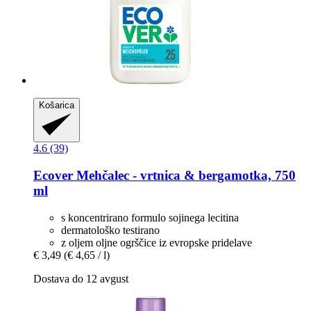
Košarica
4.6 (39)
Ecover
Mehčalec -​ vrtnica & bergamotka, 750
ml
s koncentrirano formulo sojinega lecitina
dermatološko testirano
z oljem oljne ogrščice iz evropske pridelave
€ 3,49
(€ 4,65 / l)
Dostava do 12 avgust