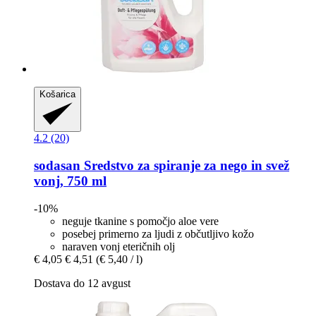
Košarica
4.2 (20)
sodasan
Sredstvo za spiranje za nego in svež
vonj, 750 ml
-10%
neguje tkanine s pomočjo aloe vere
posebej primerno za ljudi z občutljivo kožo
naraven vonj eteričnih olj
€ 4,05
€ 4,51
(€ 5,40 / l)
Dostava do 12 avgust