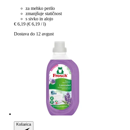
za mehko perilo
zmanjšuje statičnost
s sivko in alojo
€ 6,19
(€ 6,19 / l)
Dostava do 12 avgust
Košarica