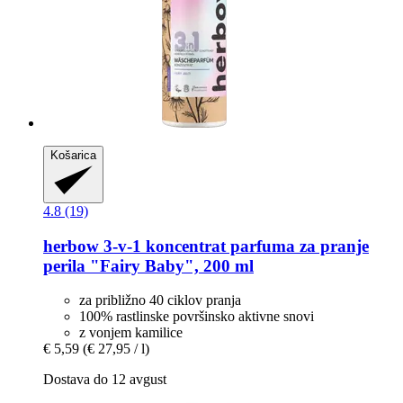
Košarica
4.8 (19)
herbow
3-​v-​1 koncentrat parfuma za pranje
perila "Fairy Baby", 200 ml
za približno 40 ciklov pranja
100% rastlinske površinsko aktivne snovi
z vonjem kamilice
€ 5,59
(€ 27,95 / l)
Dostava do 12 avgust