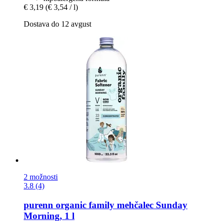
€ 3,19
(€ 3,54 / l)
Dostava do 12 avgust
2 možnosti
3.8 (4)
purenn
organic family mehčalec Sunday
Morning, 1 l