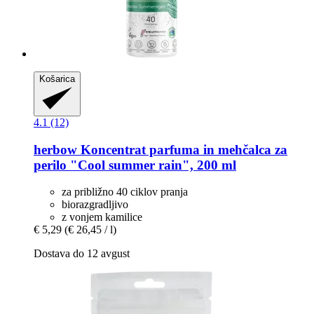
Košarica
4.1 (12)
herbow
Koncentrat parfuma in mehčalca za
perilo "Cool summer rain", 200 ml
za približno 40 ciklov pranja
biorazgradljivo
z vonjem kamilice
€ 5,29
(€ 26,45 / l)
Dostava do 12 avgust