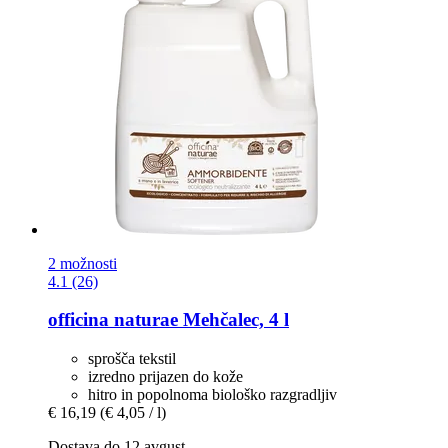
2 možnosti
4.1 (26)
officina naturae
Mehčalec, 4 l
sprošča tekstil
izredno prijazen do kože
hitro in popolnoma biološko razgradljiv
€ 16,19
(€ 4,05 / l)
Dostava do 12 avgust