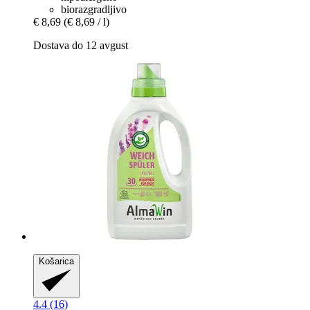
biorazgradljivo
€ 8,69
(€ 8,69 / l)
Dostava do 12 avgust
Košarica
4.4 (16)