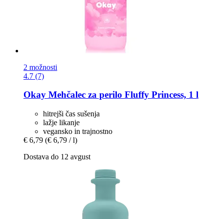
2 možnosti
4.7 (7)
Okay
Mehčalec za perilo Fluffy Princess, 1 l
hitrejši čas sušenja
lažje likanje
vegansko in trajnostno
€ 6,79
(€ 6,79 / l)
Dostava do 12 avgust