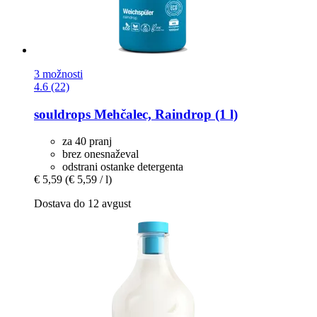
3 možnosti
4.6 (22)
souldrops
Mehčalec, Raindrop (1 l)
za 40 pranj
brez onesnaževal
odstrani ostanke detergenta
€ 5,59
(€ 5,59 / l)
Dostava do 12 avgust