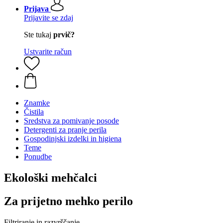
Prijava
Prijavite se zdaj
Ste tukaj
prvič?
Ustvarite račun
Znamke
Čistila
Sredstva za pomivanje posode
Detergenti za pranje perila
Gospodinjski izdelki in higiena
Teme
Ponudbe
Ekološki mehčalci
Za prijetno mehko perilo
Filtriranje in razvrščanje