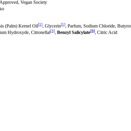
Approved, Vegan Society
sko
[1]
[1]
sis (Palm) Kernel Oil
, Glycerin
, Parfum, Sodium Chloride, Butyro
[3]
[3]
ium Hydroxyde, Citronellal
,
Benzyl Salicylate
, Citric Acid