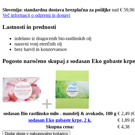
Slovenija: standardna dostava brezplačna za pošiljke
nad € 59,90
Več informacij o odpremi in dostavi
Lastnosti in prednosti
izdelano iz dragocenih bio-rastlinskih olj
naravni vonj eteričnih olj
brez barvil in konzervansov
Pogosto naročeno skupaj z sodasan Eko gobaste krpe,
sodasan Bio rastlinsko milo - mandelj & avokado, 100 g
€ 2,49
(€
sodasan Eko gobaste krpe, 2 k.
€ 1,89
(€
Skupna cena:
€ 4,38
Dodaj oboje v nakupovalno košarico