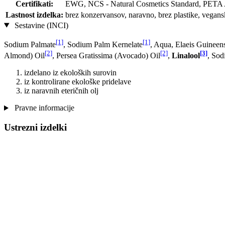
Certifikati:
EWG, NCS - Natural Cosmetics Standard, PETA 
Lastnost izdelka:
brez konzervansov, naravno, brez plastike, vegan
Sestavine (INCI)
[1]
[1]
Sodium Palmate
, Sodium Palm Kernelate
, Aqua, Elaeis Guineen
[2]
[2]
[3]
Almond) Oil
, Persea Gratissima (Avocado) Oil
,
Linalool
, Sod
izdelano iz ekoloških surovin
iz kontrolirane ekološke pridelave
iz naravnih eteričnih olj
Pravne informacije
Ustrezni izdelki