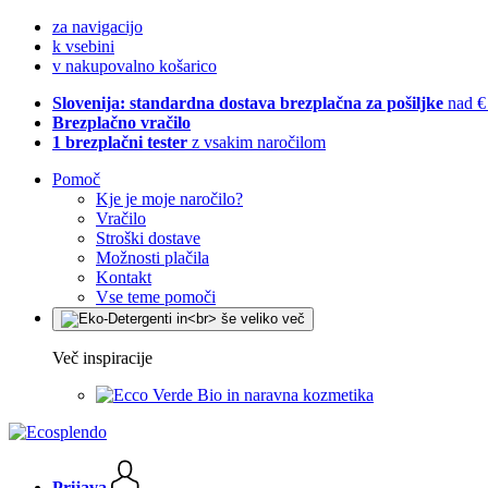
za navigacijo
k vsebini
v nakupovalno košarico
Slovenija: standardna dostava brezplačna za pošiljke
nad €
Brezplačno vračilo
1 brezplačni tester
z vsakim naročilom
Pomoč
Kje je moje naročilo?
Vračilo
Stroški dostave
Možnosti plačila
Kontakt
Vse teme pomoči
Več inspiracije
Bio in naravna kozmetika
Prijava