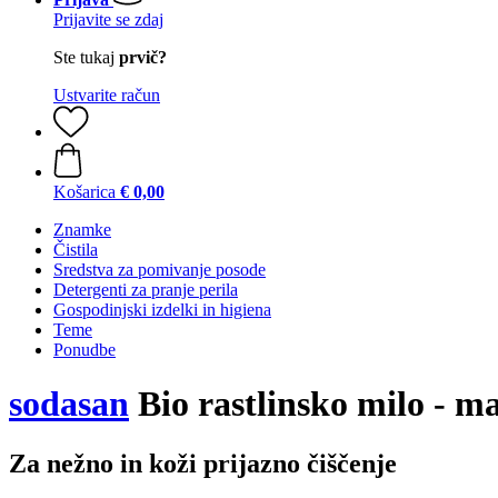
Prijavite se zdaj
Ste tukaj
prvič?
Ustvarite račun
Košarica
€ 0,00
Znamke
Čistila
Sredstva za pomivanje posode
Detergenti za pranje perila
Gospodinjski izdelki in higiena
Teme
Ponudbe
sodasan
Bio rastlinsko milo - m
Za nežno in koži prijazno čiščenje