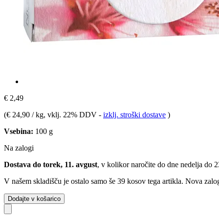
€ 2,49
(
€ 24,90 / kg
, vklj. 22% DDV
-
izklj. stroški dostave
)
Vsebina:
100 g
Na zalogi
Dostava do torek, 11. avgust
, v kolikor naročite do dne
nedelja do 
V našem skladišču je ostalo samo še 39 kosov tega artikla. Nova zalog
Dodajte v košarico