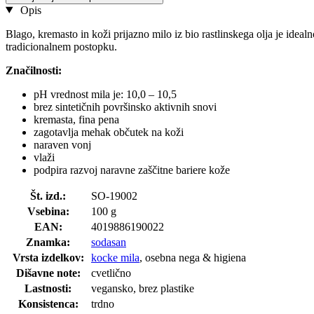
Opis
Blago, kremasto in koži prijazno milo iz bio rastlinskega olja je idea
tradicionalnem postopku.
Značilnosti:
pH vrednost mila je: 10,0 – 10,5
brez sintetičnih površinsko aktivnih snovi
kremasta, fina pena
zagotavlja mehak občutek na koži
naraven vonj
vlaži
podpira razvoj naravne zaščitne bariere kože
Št. izd.:
SO-19002
Vsebina:
100 g
EAN:
4019886190022
Znamka:
sodasan
Vrsta izdelkov:
kocke mila
, osebna nega & higiena
Dišavne note:
cvetlično
Lastnosti:
vegansko, brez plastike
Konsistenca:
trdno