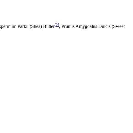
[2]
spermum Parkii (Shea) Butter
, Prunus Amygdalus Dulcis (Sweet