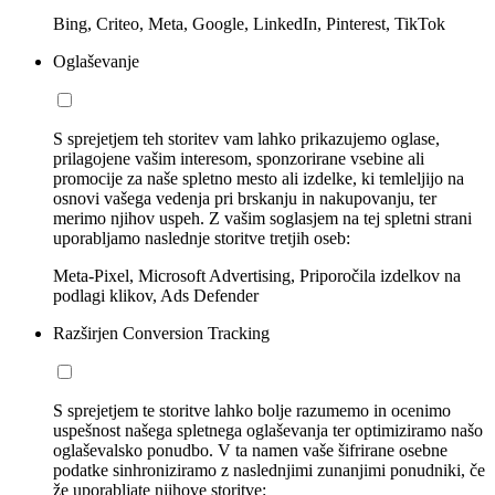
Bing, Criteo, Meta, Google, LinkedIn, Pinterest, TikTok
Oglaševanje
S sprejetjem teh storitev vam lahko prikazujemo oglase,
prilagojene vašim interesom, sponzorirane vsebine ali
promocije za naše spletno mesto ali izdelke, ki temleljijo na
osnovi vašega vedenja pri brskanju in nakupovanju, ter
merimo njihov uspeh. Z vašim soglasjem na tej spletni strani
uporabljamo naslednje storitve tretjih oseb:
Meta-Pixel, Microsoft Advertising, Priporočila izdelkov na
podlagi klikov, Ads Defender
Razširjen Conversion Tracking
S sprejetjem te storitve lahko bolje razumemo in ocenimo
uspešnost našega spletnega oglaševanja ter optimiziramo našo
oglaševalsko ponudbo. V ta namen vaše šifrirane osebne
podatke sinhroniziramo z naslednjimi zunanjimi ponudniki, če
že uporabljate njihove storitve: