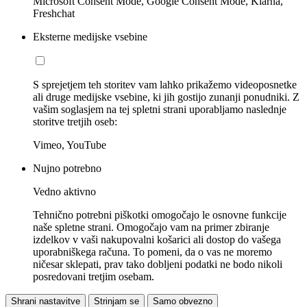
Microsoft Consent Mode, Google Consent Mode, Klarna,
Freshchat
Eksterne medijske vsebine
S sprejetjem teh storitev vam lahko prikažemo videoposnetke
ali druge medijske vsebine, ki jih gostijo zunanji ponudniki. Z
vašim soglasjem na tej spletni strani uporabljamo naslednje
storitve tretjih oseb:
Vimeo, YouTube
Nujno potrebno
Vedno aktivno
Tehnično potrebni piškotki omogočajo le osnovne funkcije
naše spletne strani. Omogočajo vam na primer zbiranje
izdelkov v vaši nakupovalni košarici ali dostop do vašega
uporabniškega računa. To pomeni, da o vas ne moremo
ničesar sklepati, prav tako dobljeni podatki ne bodo nikoli
posredovani tretjim osebam.
Shrani nastavitve
Strinjam se
Samo obvezno