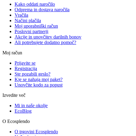
Kako oddati naročilo
Odprema in dostava naročila
Vračila
Načini plačila
Moj uporabniški račun
Poslovni partnerji
Akcije in unovčitev darilnih bonov
Ali potrebujete dodatno pomoč?
Moj račun
Prijavite se
Registracija
Ste pozabili geslo?
Kje se nahaja moj paket?
Unovčite kodo za popust
Izvedite več
Mi in naše okolje
EcoBlog
O Ecosplendo
O trgovini Ecosplendo