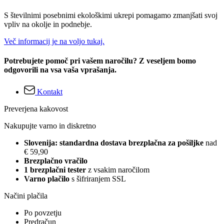
S številnimi posebnimi ekološkimi ukrepi pomagamo zmanjšati svoj
vpliv na okolje in podnebje.
Več informacij je na voljo tukaj.
Potrebujete pomoč pri vašem naročilu? Z veseljem bomo
odgovorili na vsa vaša vprašanja.
Kontakt
Preverjena kakovost
Nakupujte varno in diskretno
Slovenija: standardna dostava brezplačna za pošiljke
nad
€ 59,90
Brezplačno vračilo
1 brezplačni tester
z vsakim naročilom
Varno plačilo
s šifriranjem SSL
Načini plačila
Po povzetju
Predračun