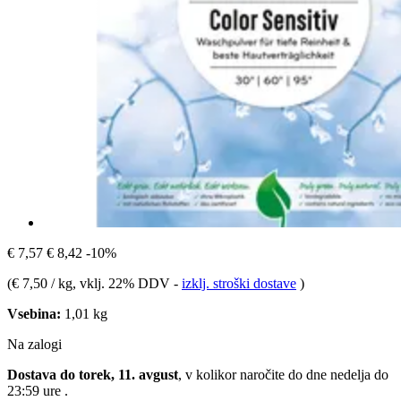
€ 7,57
€ 8,42
-10%
(
€ 7,50 / kg
, vklj. 22% DDV
-
izklj. stroški dostave
)
Vsebina:
1,01 kg
Na zalogi
Dostava do torek, 11. avgust
, v kolikor naročite do dne
nedelja do
23:59 ure
.