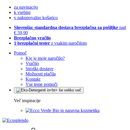
za navigacijo
k vsebini
v nakupovalno košarico
Slovenija: standardna dostava brezplačna za pošiljke
nad
€ 59,90
Brezplačno vračilo
1 brezplačni tester
z vsakim naročilom
Pomoč
Kje je moje naročilo?
Vračilo
Stroški dostave
Možnosti plačila
Kontakt
Vse teme pomoči
Več inspiracije
Bio in naravna kozmetika