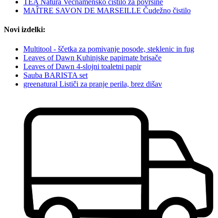
TEA Natura Večnamensko čistilo za površine
MAÎTRE SAVON DE MARSEILLE Čudežno čistilo
Novi izdelki:
Multitool - ščetka za pomivanje posode, steklenic in fug
Leaves of Dawn Kuhinjske papirnate brisače
Leaves of Dawn 4-slojni toaletni papir
Sauba BARISTA set
greenatural Lističi za pranje perila, brez dišav