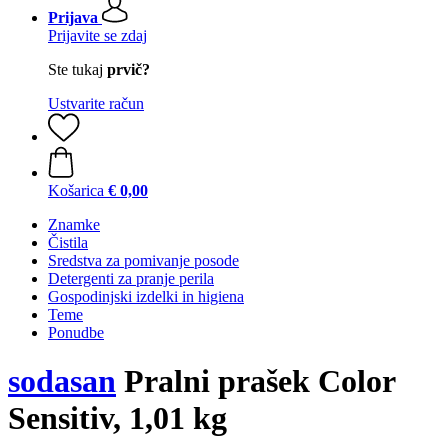
Prijava
Prijavite se zdaj
Ste tukaj
prvič?
Ustvarite račun
Košarica
€ 0,00
Znamke
Čistila
Sredstva za pomivanje posode
Detergenti za pranje perila
Gospodinjski izdelki in higiena
Teme
Ponudbe
sodasan
Pralni prašek Color
Sensitiv, 1,01 kg