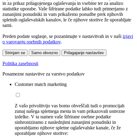
in za prikaz prilagojenega oglaševanja in vsebine ter za analizo
statistike uporabe. Vaše šifrirane podatke lahko tudi primerjamo z
zunanjimi ponudniki in vam prikažemo ponudbe prek njihovih
spletnih oglaševalskih kanalov, le če njihove storitve že uporabljate
sami.
Preden podate soglasje, se pozanimajte v nastavitvah in v naši
izjavi
o varovanju osebnih podatkov
.
Strinjam se
Samo obvezno
Prilagajanje nastavitev
Politika zasebnosti
Posamezne nastavitve za varstvo podatkov
Customer match marketing
Z vašo privolitvijo vas bomo obveščali tudi o promocijah
zunaj našega spletnega mesta in vam prikazovali ustrezne
izdelke. V ta namen vaše šifrirane osebne podatke
sinhroniziramo z naslednjimi zunanjimi ponudniki in
uporabljamo njihove spletne oglaševalske kanale, če že
uporabljate njihove storitve: