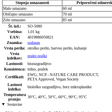
Stopnja umazanosti
Priporočeni odmere
Malo umazano
60 ml
Običajno umazano
70 ml
Zelo umazano
85 ml
Št. izd.:
SO-5080
Vsebina:
1,01 kg
EAN:
4019886050821
Znamka:
sodasan
Vrsta perila:
otroško perilo, barvno perilo, kuhanje
Vrsta
pralni praški
izdelkov:
Lastnosti:
biorazgradljivo
Konsistenca:
trdno, prašek
EWG, NCP - NATURE CARE PRODUCT,
Certifikati:
PETA Approved, Vegan Society
Lastnost
biološko razgradljivo, brez mikroplastike
izdelka:
Temperatura
30°C, 40°C, 50°C, 60°C, 90°C, 95°C
pranja:
Sestavine