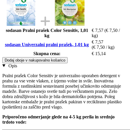
sodasan Pralni prašek Color Sensitiv, 1,01
€ 7,57
(€ 7,50 /
kg
kg)
€ 7,57
sodasan Univerzalni pralni prašek, 1,01 kg
(€ 7,50 / kg)
Skupna cena:
€ 15,14
Dodaj oboje v nakupovalno košarico
Opis
Pralni prašek Color Sensitiv je univerzalno uporaben detergent v
prahu za vse vrste vlaken, z izjemo volne in svile. Inovativna
formula z rastlinskimi sestavinami posebej učinkovito odstranjuje
madeže. Barve ostanejo svetle tudi po večkratnem pranju. Zelo
dobra združljivost s kožo je bila dermatološko potrjena. Poleg
kartonske embalaže je pralni prašek pakiran v reciklirano plastiko
(polietilen) za zaščito pred vlago.
Priporočeno odmerjanje glede na 4-5 kg ​​perila in srednjo
trdoto vode: