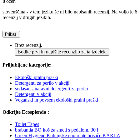
8
ocen
slovenščina - v tem jeziku še ni bilo napisanih recenzij. Na voljo je 6
recenzij v drugih jezikih.
Prikaži
Brez recenzij.
Bodite prvi in napišite recenzijo za ta izdelek.
Priljubljene kategorije:
Ekološki pralni praški
Detergenti za perilo v akciji
sodasan - naravni detergenti za perilo
Detergenti v akciji
Veganski in povsem ekološki pralni praški
Odkrijte Ecosplendo :
Toilet Tapes
brabantia BO koš za smeti s pedalom, 30 l
Green Hygiene Kuhinjske papirnate brisače KARLA