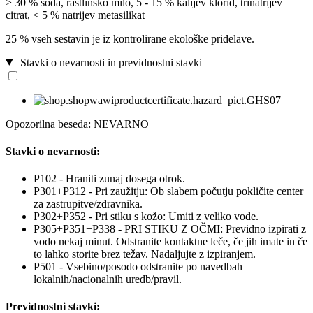
> 30 % soda, rastlinsko milo, 5 - 15 % kalijev klorid, trinatrijev
citrat, < 5 % natrijev metasilikat
25 % vseh sestavin je iz kontrolirane ekološke pridelave.
Stavki o nevarnosti in previdnostni stavki
Opozorilna beseda: NEVARNO
Stavki o nevarnosti:
P102 - Hraniti zunaj dosega otrok.
P301+P312 - Pri zaužitju: Ob slabem počutju pokličite center
za zastrupitve/zdravnika.
P302+P352 - Pri stiku s kožo: Umiti z veliko vode.
P305+P351+P338 - PRI STIKU Z OČMI: Previdno izpirati z
vodo nekaj minut. Odstranite kontaktne leče, če jih imate in če
to lahko storite brez težav. Nadaljujte z izpiranjem.
P501 - Vsebino/posodo odstranite po navedbah
lokalnih/nacionalnih uredb/pravil.
Previdnostni stavki: