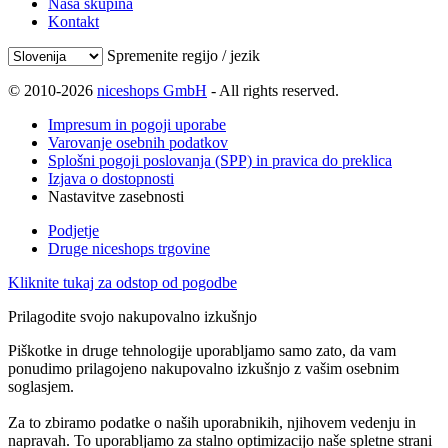
Naša skupina
Kontakt
Spremenite regijo / jezik
© 2010-2026
niceshops GmbH
- All rights reserved.
Impresum in pogoji uporabe
Varovanje osebnih podatkov
Splošni pogoji poslovanja (SPP) in pravica do preklica
Izjava o dostopnosti
Nastavitve zasebnosti
Podjetje
Druge niceshops trgovine
Kliknite tukaj za odstop od pogodbe
Prilagodite svojo nakupovalno izkušnjo
Piškotke in druge tehnologije uporabljamo samo zato, da vam
ponudimo prilagojeno nakupovalno izkušnjo z vašim osebnim
soglasjem.
Za to zbiramo podatke o naših uporabnikih, njihovem vedenju in
napravah. To uporabljamo za stalno optimizacijo naše spletne strani