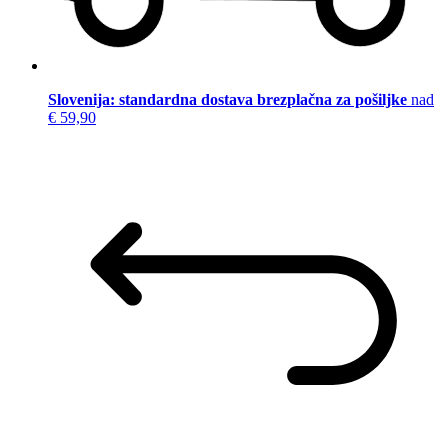
Slovenija: standardna dostava brezplačna za pošiljke
nad
€ 59,90