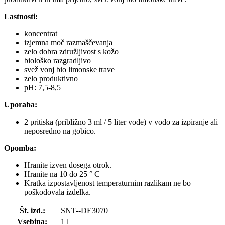
Lastnosti:
koncentrat
izjemna moč razmaščevanja
zelo dobra združljivost s kožo
biološko razgradljivo
svež vonj bio limonske trave
zelo produktivno
pH: 7,5-8,5
Uporaba:
2 pritiska (približno 3 ml / 5 liter vode) v vodo za izpiranje ali
neposredno na gobico.
Opomba:
Hranite izven dosega otrok.
Hranite na 10 do 25 ° C
Kratka izpostavljenost temperaturnim razlikam ne bo
poškodovala izdelka.
Št. izd.:
SNT--DE3070
Vsebina:
1 l