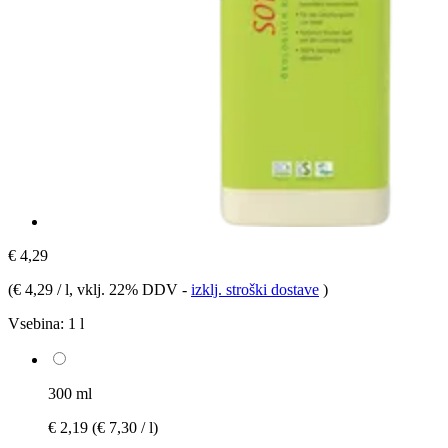
€ 4,29
(
€ 4,29 / l
, vklj. 22% DDV
-
izklj. stroški dostave
)
Vsebina:
1 l
300 ml
€ 2,19
(€ 7,30 / l)