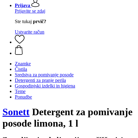
Prijava
Prijavite se zdaj
Ste tukaj
prvič?
Ustvarite račun
Znamke
Čistila
Sredstva za pomivanje posode
Detergenti za pranje perila
Gospodinjski izdelki in higiena
Teme
Ponudbe
Sonett
Detergent za pomivanje
posode limona, 1 l