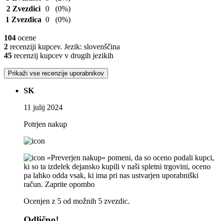
2 Zvezdici
0
(0%)
1 Zvezdica
0
(0%)
104
ocene
2
recenziji kupcev. Jezik: slovenščina
45
recenzij kupcev v drugih jezikih
Prikaži vse recenzije uporabnikov
SK
11 julij 2024
Potrjen nakup
»Preverjen nakup« pomeni, da so oceno podali kupci,
ki so ta izdelek dejansko kupili v naši spletni trgovini, oceno
pa lahko odda vsak, ki ima pri nas ustvarjen uporabniški
račun.
Zaprite opombo
Ocenjen z 5 od možnih 5 zvezdic.
Odlično!