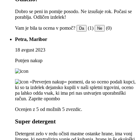
Dobro se peni in pomije posodo. Ne izsušuje rok. Počasi se
porablja. Odličen izdelek!
Vam je bila ta ocena v pomoč?
(1)
(0)
Da
Ne
Petra, Maribor
18 avgust 2023
Potrjen nakup
»Preverjen nakup« pomeni, da so oceno podali kupci,
ki so ta izdelek dejansko kupili v naši spletni trgovini, oceno
pa lahko odda vsak, ki ima pri nas ustvarjen uporabniški
račun.
Zaprite opombo
Ocenjen z 5 od možnih 5 zvezdic.
Super detergent
Detergent zelo v redu očisti mastne ostanke hrane, ima vonj
limone, ki nevtralizira vonje od kuhanja, hrane in še ekološki