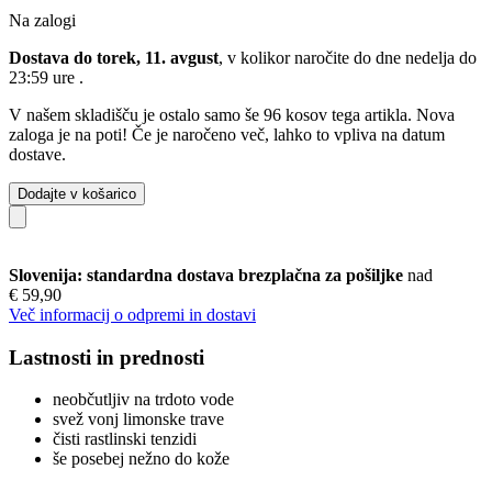
Na zalogi
Dostava do torek, 11. avgust
, v kolikor naročite do dne
nedelja do
23:59 ure
.
V našem skladišču je ostalo samo še 96 kosov tega artikla. Nova
zaloga je na poti! Če je naročeno več, lahko to vpliva na datum
dostave.
Dodajte v košarico
Slovenija: standardna dostava brezplačna za pošiljke
nad
€ 59,90
Več informacij o odpremi in dostavi
Lastnosti in prednosti
neobčutljiv na trdoto vode
svež vonj limonske trave
čisti rastlinski tenzidi
še posebej nežno do kože