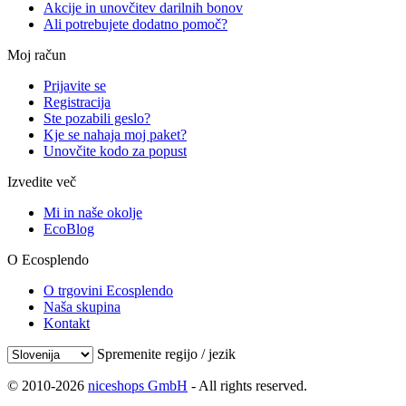
Akcije in unovčitev darilnih bonov
Ali potrebujete dodatno pomoč?
Moj račun
Prijavite se
Registracija
Ste pozabili geslo?
Kje se nahaja moj paket?
Unovčite kodo za popust
Izvedite več
Mi in naše okolje
EcoBlog
O Ecosplendo
O trgovini Ecosplendo
Naša skupina
Kontakt
Spremenite regijo / jezik
© 2010-2026
niceshops GmbH
- All rights reserved.