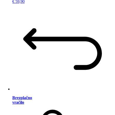
€ 59,90
Brezplačno
vračilo