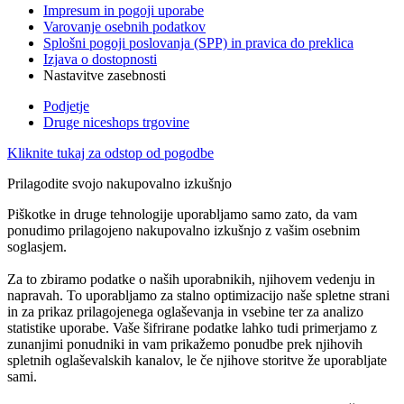
Impresum in pogoji uporabe
Varovanje osebnih podatkov
Splošni pogoji poslovanja (SPP) in pravica do preklica
Izjava o dostopnosti
Nastavitve zasebnosti
Podjetje
Druge niceshops trgovine
Kliknite tukaj za odstop od pogodbe
Prilagodite svojo nakupovalno izkušnjo
Piškotke in druge tehnologije uporabljamo samo zato, da vam
ponudimo prilagojeno nakupovalno izkušnjo z vašim osebnim
soglasjem.
Za to zbiramo podatke o naših uporabnikih, njihovem vedenju in
napravah. To uporabljamo za stalno optimizacijo naše spletne strani
in za prikaz prilagojenega oglaševanja in vsebine ter za analizo
statistike uporabe. Vaše šifrirane podatke lahko tudi primerjamo z
zunanjimi ponudniki in vam prikažemo ponudbe prek njihovih
spletnih oglaševalskih kanalov, le če njihove storitve že uporabljate
sami.