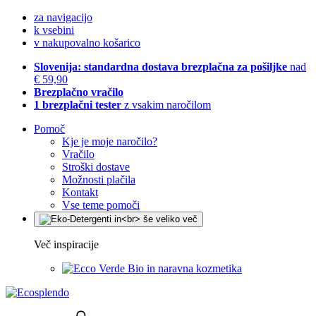
za navigacijo
k vsebini
v nakupovalno košarico
Slovenija: standardna dostava brezplačna za pošiljke
nad
€ 59,90
Brezplačno vračilo
1 brezplačni tester
z vsakim naročilom
Pomoč
Kje je moje naročilo?
Vračilo
Stroški dostave
Možnosti plačila
Kontakt
Vse teme pomoči
Več inspiracije
Bio in naravna kozmetika