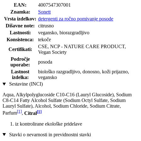
EAN:
4007547307001
Znamka:
Sonett
Vrsta izdelkov:
detergenti za ročno pomivanje posode
Dišavne note:
citrusno
Lastnosti:
vegansko, biorazgradljivo
Konsistenca:
tekoče
CSE, NCP - NATURE CARE PRODUCT,
Certifikati:
Vegan Society
Področje
posoda
uporabe:
Lastnost
biološko razgradljivo, donosno, koži prijazno,
izdelka:
vegansko
Sestavine (INCI)
Aqua, Alkylpolyglucoside C10-C16 (Lauryl Glucoside), Sodium
C8-C14 Fatty Alcohol Sulfate (Sodium Octyl Sulfate, Sodium
Lauryl Sulfate), Alcohol, Sodium Chloride, Sodium Citrate,
[1]
[1]
Parfum
,
Citral
iz kontrolirane ekološke pridelave
Stavki o nevarnosti in previdnostni stavki