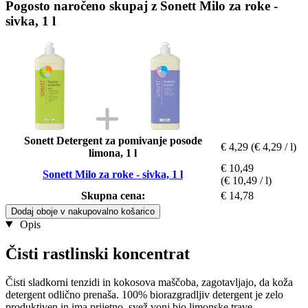
Pogosto naročeno skupaj z Sonett Milo za roke -
sivka, 1 l
Sonett Detergent za pomivanje posode
€ 4,29
(€ 4,29 / l)
limona, 1 l
€ 10,49
Sonett Milo za roke - sivka, 1 l
(€ 10,49 / l)
Skupna cena:
€ 14,78
Dodaj oboje v nakupovalno košarico
Opis
Čisti rastlinski koncentrat
Čisti sladkorni tenzidi in kokosova maščoba, zagotavljajo, da koža
detergent odlično prenaša. 100% biorazgradljiv detergent je zelo
produktiven in ima prijetno, svež vonj bio limonske trave.