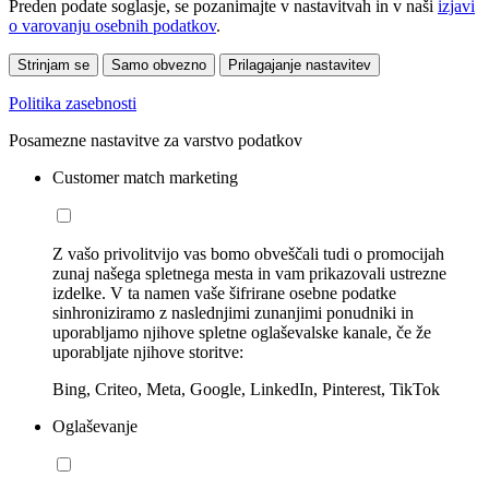
Preden podate soglasje, se pozanimajte v nastavitvah in v naši
izjavi
o varovanju osebnih podatkov
.
Strinjam se
Samo obvezno
Prilagajanje nastavitev
Politika zasebnosti
Posamezne nastavitve za varstvo podatkov
Customer match marketing
Z vašo privolitvijo vas bomo obveščali tudi o promocijah
zunaj našega spletnega mesta in vam prikazovali ustrezne
izdelke. V ta namen vaše šifrirane osebne podatke
sinhroniziramo z naslednjimi zunanjimi ponudniki in
uporabljamo njihove spletne oglaševalske kanale, če že
uporabljate njihove storitve:
Bing, Criteo, Meta, Google, LinkedIn, Pinterest, TikTok
Oglaševanje