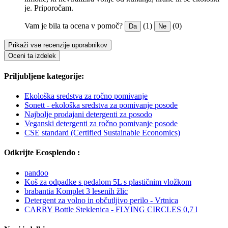
je. Priporočam.
Vam je bila ta ocena v pomoč?
(1)
(0)
Da
Ne
Prikaži vse recenzije uporabnikov
Oceni ta izdelek
Priljubljene kategorije:
Ekološka sredstva za ročno pomivanje
Sonett - ekološka sredstva za pomivanje posode
Najbolje prodajani detergenti za posodo
Veganski detergenti za ročno pomivanje posode
CSE standard (Certified Sustainable Economics)
Odkrijte Ecosplendo :
pandoo
Koš za odpadke s pedalom 5L s plastičnim vložkom
brabantia Komplet 3 lesenih žlic
Detergent za volno in občutljivo perilo - Vrtnica
CARRY Bottle Steklenica - FLYING CIRCLES 0,7 l