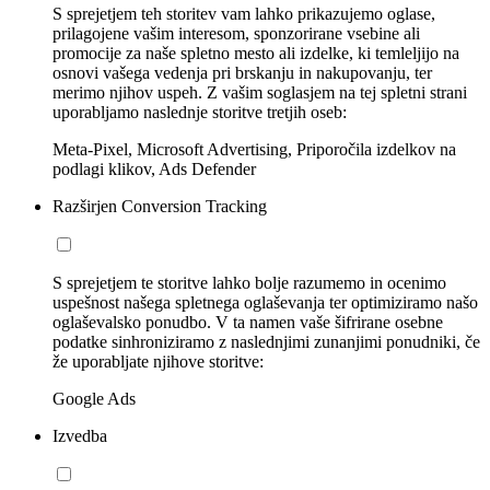
S sprejetjem teh storitev vam lahko prikazujemo oglase,
prilagojene vašim interesom, sponzorirane vsebine ali
promocije za naše spletno mesto ali izdelke, ki temleljijo na
osnovi vašega vedenja pri brskanju in nakupovanju, ter
merimo njihov uspeh. Z vašim soglasjem na tej spletni strani
uporabljamo naslednje storitve tretjih oseb:
Meta-Pixel, Microsoft Advertising, Priporočila izdelkov na
podlagi klikov, Ads Defender
Razširjen Conversion Tracking
S sprejetjem te storitve lahko bolje razumemo in ocenimo
uspešnost našega spletnega oglaševanja ter optimiziramo našo
oglaševalsko ponudbo. V ta namen vaše šifrirane osebne
podatke sinhroniziramo z naslednjimi zunanjimi ponudniki, če
že uporabljate njihove storitve:
Google Ads
Izvedba