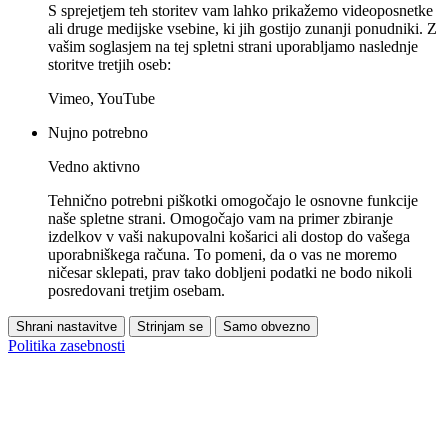
S sprejetjem teh storitev vam lahko prikažemo videoposnetke
ali druge medijske vsebine, ki jih gostijo zunanji ponudniki. Z
vašim soglasjem na tej spletni strani uporabljamo naslednje
storitve tretjih oseb:
Vimeo, YouTube
Nujno potrebno
Vedno aktivno
Tehnično potrebni piškotki omogočajo le osnovne funkcije
naše spletne strani. Omogočajo vam na primer zbiranje
izdelkov v vaši nakupovalni košarici ali dostop do vašega
uporabniškega računa. To pomeni, da o vas ne moremo
ničesar sklepati, prav tako dobljeni podatki ne bodo nikoli
posredovani tretjim osebam.
Shrani nastavitve
Strinjam se
Samo obvezno
Politika zasebnosti