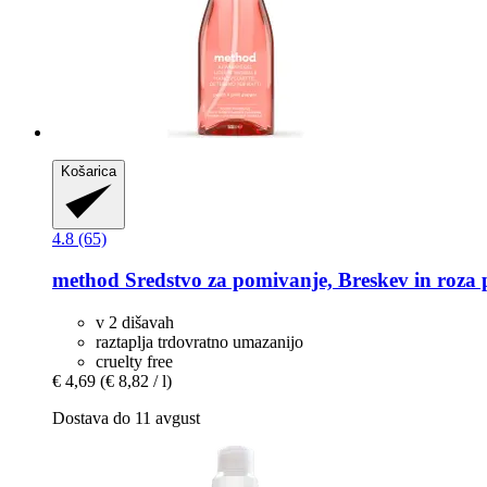
Košarica
4.8 (65)
method
Sredstvo za pomivanje, Breskev in roza 
v 2 dišavah
raztaplja trdovratno umazanijo
cruelty free
€ 4,69
(€ 8,82 / l)
Dostava do 11 avgust