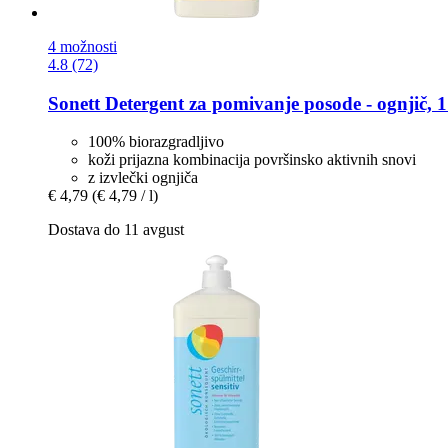
4 možnosti
4.8 (72)
Sonett
Detergent za pomivanje posode -​ ognjič, 1
100% biorazgradljivo
koži prijazna kombinacija površinsko aktivnih snovi
z izvlečki ognjiča
€ 4,79
(€ 4,79 / l)
Dostava do 11 avgust