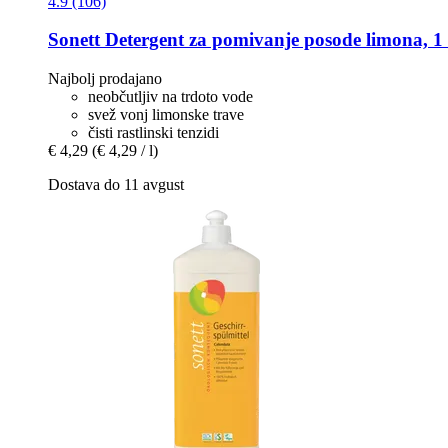
4.9 (106)
Sonett
Detergent za pomivanje posode limona, 1 
Najbolj prodajano
neobčutljiv na trdoto vode
svež vonj limonske trave
čisti rastlinski tenzidi
€ 4,29
(€ 4,29 / l)
Dostava do 11 avgust