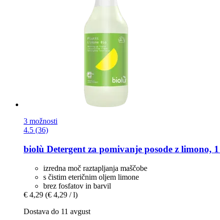
3 možnosti
4.5 (36)
biolù
Detergent za pomivanje posode z limono, 1 
izredna moč raztapljanja maščobe
s čistim eteričnim oljem limone
brez fosfatov in barvil
€ 4,29
(€ 4,29 / l)
Dostava do 11 avgust