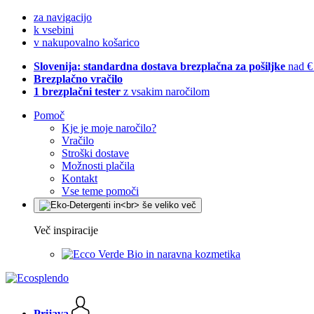
za navigacijo
k vsebini
v nakupovalno košarico
Slovenija: standardna dostava brezplačna za pošiljke
nad €
Brezplačno vračilo
1 brezplačni tester
z vsakim naročilom
Pomoč
Kje je moje naročilo?
Vračilo
Stroški dostave
Možnosti plačila
Kontakt
Vse teme pomoči
Več inspiracije
Bio in naravna kozmetika
Prijava