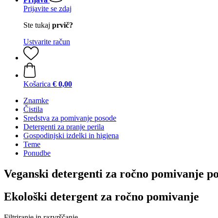
Prijavite se zdaj
Ste tukaj
prvič?
Ustvarite račun
Košarica
€ 0,00
Znamke
Čistila
Sredstva za pomivanje posode
Detergenti za pranje perila
Gospodinjski izdelki in higiena
Teme
Ponudbe
Veganski detergenti za ročno pomivanje p
Ekološki detergent za ročno pomivanje
Filtriranje in razvrščanje