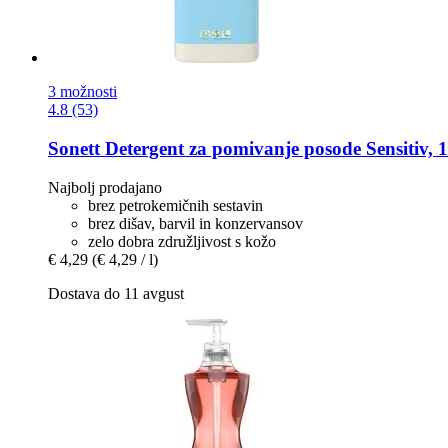
3 možnosti
4.8 (53)
Sonett
Detergent za pomivanje posode Sensitiv, 1
Najbolj prodajano
brez petrokemičnih sestavin
brez dišav, barvil in konzervansov
zelo dobra združljivost s kožo
€ 4,29
(€ 4,29 / l)
Dostava do 11 avgust