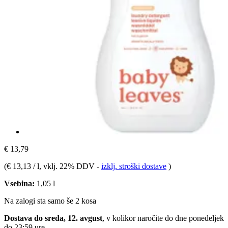
€ 13,79
(
€ 13,13 / l
, vklj. 22% DDV
-
izklj. stroški dostave
)
Vsebina:
1,05 l
Na zalogi sta samo še 2 kosa
Dostava do sreda, 12. avgust
, v kolikor naročite do dne
ponedeljek
do 23:59 ure
.