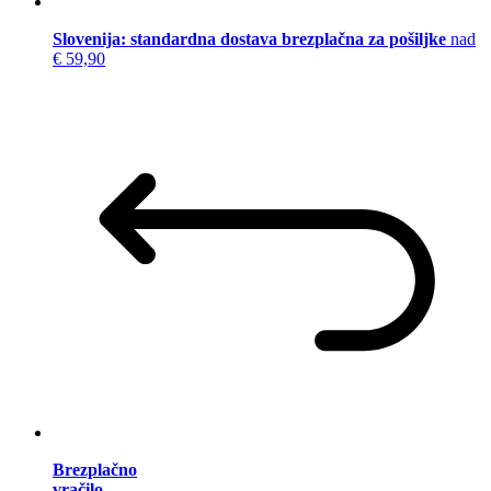
Slovenija: standardna dostava brezplačna za pošiljke
nad
€ 59,90
Brezplačno
vračilo