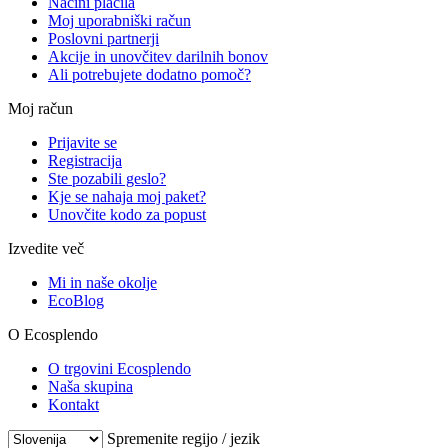
Načini plačila
Moj uporabniški račun
Poslovni partnerji
Akcije in unovčitev darilnih bonov
Ali potrebujete dodatno pomoč?
Moj račun
Prijavite se
Registracija
Ste pozabili geslo?
Kje se nahaja moj paket?
Unovčite kodo za popust
Izvedite več
Mi in naše okolje
EcoBlog
O Ecosplendo
O trgovini Ecosplendo
Naša skupina
Kontakt
Spremenite regijo / jezik