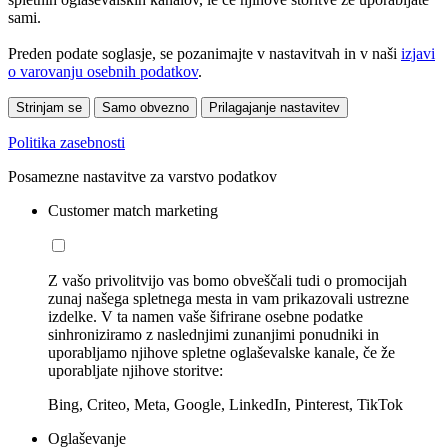
sami.
Preden podate soglasje, se pozanimajte v nastavitvah in v naši
izjavi
o varovanju osebnih podatkov
.
Strinjam se
Samo obvezno
Prilagajanje nastavitev
Politika zasebnosti
Posamezne nastavitve za varstvo podatkov
Customer match marketing
Z vašo privolitvijo vas bomo obveščali tudi o promocijah
zunaj našega spletnega mesta in vam prikazovali ustrezne
izdelke. V ta namen vaše šifrirane osebne podatke
sinhroniziramo z naslednjimi zunanjimi ponudniki in
uporabljamo njihove spletne oglaševalske kanale, če že
uporabljate njihove storitve:
Bing, Criteo, Meta, Google, LinkedIn, Pinterest, TikTok
Oglaševanje