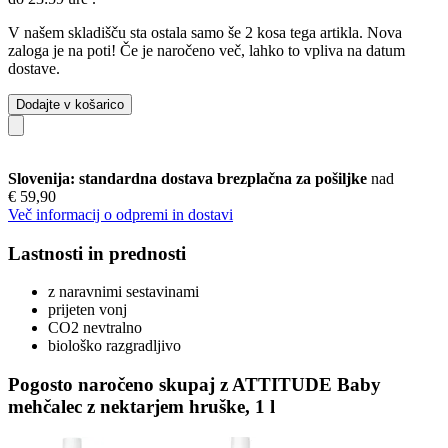
V našem skladišču sta ostala samo še 2 kosa tega artikla. Nova
zaloga je na poti! Če je naročeno več, lahko to vpliva na datum
dostave.
Dodajte v košarico
Slovenija: standardna dostava brezplačna za pošiljke
nad
€ 59,90
Več informacij o odpremi in dostavi
Lastnosti in prednosti
z naravnimi sestavinami
prijeten vonj
CO2 nevtralno
biološko razgradljivo
Pogosto naročeno skupaj z ATTITUDE Baby
mehčalec z nektarjem hruške, 1 l