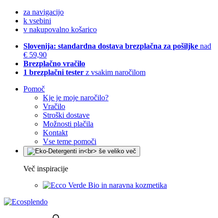
za navigacijo
k vsebini
v nakupovalno košarico
Slovenija: standardna dostava brezplačna za pošiljke
nad
€ 59,90
Brezplačno vračilo
1 brezplačni tester
z vsakim naročilom
Pomoč
Kje je moje naročilo?
Vračilo
Stroški dostave
Možnosti plačila
Kontakt
Vse teme pomoči
Več inspiracije
Bio in naravna kozmetika