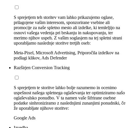
S sprejetjem teh storitev vam lahko prikazujemo oglase,
prilagojene vašim interesom, sponzorirane vsebine ali
promocije za naše spletno mesto ali izdelke, ki temleljijo na
osnovi vašega vedenja pri brskanju in nakupovanju, ter
merimo njihov uspeh. Z vašim soglasjem na tej spletni strani
uporabljamo naslednje storitve tretjih oseb:
Meta-Pixel, Microsoft Advertising, Priporočila izdelkov na
podlagi klikov, Ads Defender
Razširjen Conversion Tracking
S sprejetjem te storitve lahko bolje razumemo in ocenimo
uspešnost našega spletnega oglaševanja ter optimiziramo našo
oglaševalsko ponudbo. V ta namen vaše šifrirane osebne
podatke sinhroniziramo z naslednjimi zunanjimi ponudniki, če
že uporabljate njihove storitve:
Google Ads
Izvedba