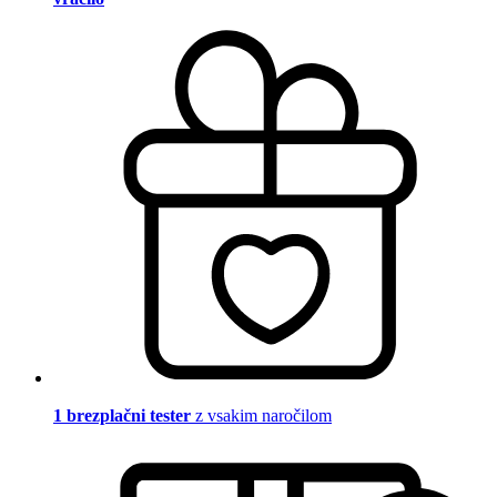
1 brezplačni tester
z vsakim naročilom