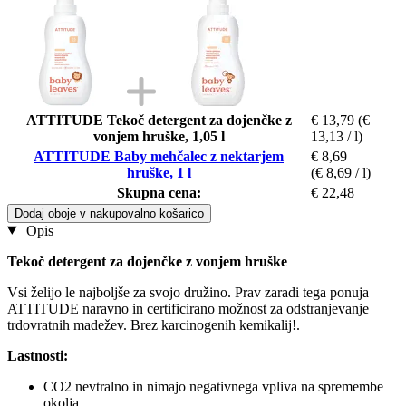
ATTITUDE Tekoč detergent za dojenčke z
€ 13,79
(€
vonjem hruške, 1,05 l
13,13 / l)
ATTITUDE Baby mehčalec z nektarjem
€ 8,69
hruške, 1 l
(€ 8,69 / l)
Skupna cena:
€ 22,48
Dodaj oboje v nakupovalno košarico
Opis
Tekoč detergent za dojenčke z vonjem hruške
Vsi želijo le najboljše za svojo družino. Prav zaradi tega ponuja
ATTITUDE naravno in certificirano možnost za odstranjevanje
trdovratnih madežev. Brez karcinogenih kemikalij!.
Lastnosti:
CO2 nevtralno in nimajo negativnega vpliva na spremembe
okolja