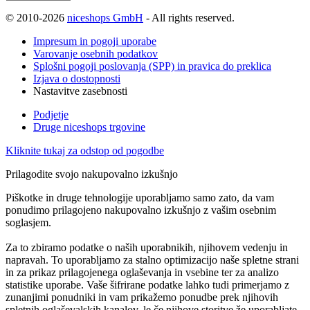
© 2010-2026
niceshops GmbH
- All rights reserved.
Impresum in pogoji uporabe
Varovanje osebnih podatkov
Splošni pogoji poslovanja (SPP) in pravica do preklica
Izjava o dostopnosti
Nastavitve zasebnosti
Podjetje
Druge niceshops trgovine
Kliknite tukaj za odstop od pogodbe
Prilagodite svojo nakupovalno izkušnjo
Piškotke in druge tehnologije uporabljamo samo zato, da vam
ponudimo prilagojeno nakupovalno izkušnjo z vašim osebnim
soglasjem.
Za to zbiramo podatke o naših uporabnikih, njihovem vedenju in
napravah. To uporabljamo za stalno optimizacijo naše spletne strani
in za prikaz prilagojenega oglaševanja in vsebine ter za analizo
statistike uporabe. Vaše šifrirane podatke lahko tudi primerjamo z
zunanjimi ponudniki in vam prikažemo ponudbe prek njihovih
spletnih oglaševalskih kanalov, le če njihove storitve že uporabljate