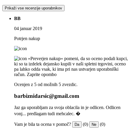
Prikaži vse recenzije uporabnikov
BB
04 januar 2019
Potrjen nakup
»Preverjen nakup« pomeni, da so oceno podali kupci,
ki so ta izdelek dejansko kupili v naši spletni trgovini, oceno
pa lahko odda vsak, ki ima pri nas ustvarjen uporabniški
račun.
Zaprite opombo
Ocenjen z 5 od možnih 5 zvezdic.
barbiznidarsic@gmail.com
Jaz ga uporabljam za svoja oblacila in je odlicen. Odlicen
vonj... predlagam tudi mehcalec. �
Vam je bila ta ocena v pomoč?
(0)
(0)
Da
Ne