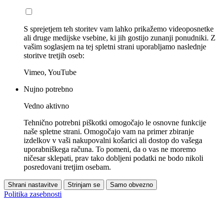
S sprejetjem teh storitev vam lahko prikažemo videoposnetke
ali druge medijske vsebine, ki jih gostijo zunanji ponudniki. Z
vašim soglasjem na tej spletni strani uporabljamo naslednje
storitve tretjih oseb:
Vimeo, YouTube
Nujno potrebno
Vedno aktivno
Tehnično potrebni piškotki omogočajo le osnovne funkcije
naše spletne strani. Omogočajo vam na primer zbiranje
izdelkov v vaši nakupovalni košarici ali dostop do vašega
uporabniškega računa. To pomeni, da o vas ne moremo
ničesar sklepati, prav tako dobljeni podatki ne bodo nikoli
posredovani tretjim osebam.
Shrani nastavitve
Strinjam se
Samo obvezno
Politika zasebnosti