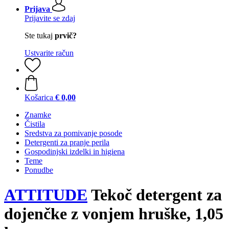
Prijava
Prijavite se zdaj
Ste tukaj
prvič?
Ustvarite račun
Košarica
€ 0,00
Znamke
Čistila
Sredstva za pomivanje posode
Detergenti za pranje perila
Gospodinjski izdelki in higiena
Teme
Ponudbe
ATTITUDE
Tekoč detergent za
dojenčke z vonjem hruške, 1,05