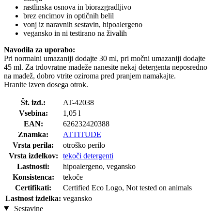
rastlinska osnova in biorazgradljivo
brez encimov in optičnih belil
vonj iz naravnih sestavin, hipoalergeno
vegansko in ni testirano na živalih
Navodila za uporabo:
Pri normalni umazaniji dodajte 30 ml, pri močni umazaniji dodajte
45 ml. Za trdovratne madeže nanesite nekaj detergenta neposredno
na madež, dobro vtrite oziroma pred pranjem namakajte.
Hranite izven dosega otrok.
Št. izd.:
AT-42038
Vsebina:
1,05 l
EAN:
626232420388
Znamka:
ATTITUDE
Vrsta perila:
otroško perilo
Vrsta izdelkov:
tekoči detergenti
Lastnosti:
hipoalergeno, vegansko
Konsistenca:
tekoče
Certifikati:
Certified Eco Logo, Not tested on animals
Lastnost izdelka:
vegansko
Sestavine