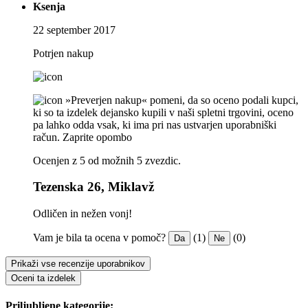
Ksenja
22 september 2017
Potrjen nakup
»Preverjen nakup« pomeni, da so oceno podali kupci,
ki so ta izdelek dejansko kupili v naši spletni trgovini, oceno
pa lahko odda vsak, ki ima pri nas ustvarjen uporabniški
račun.
Zaprite opombo
Ocenjen z 5 od možnih 5 zvezdic.
Tezenska 26, Miklavž
Odličen in nežen vonj!
Vam je bila ta ocena v pomoč?
(1)
(0)
Da
Ne
Prikaži vse recenzije uporabnikov
Oceni ta izdelek
Priljubljene kategorije: