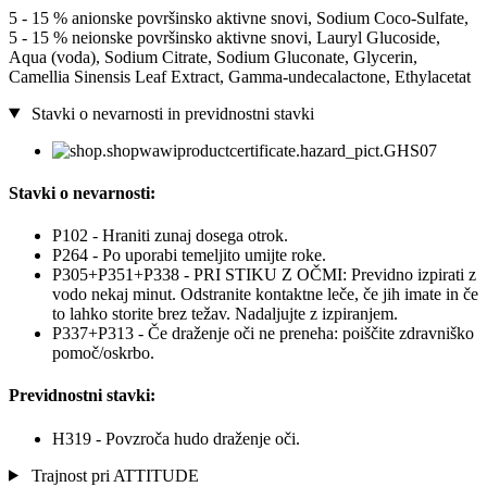
5 - 15 % anionske površinsko aktivne snovi, Sodium Coco-Sulfate,
5 - 15 % neionske površinsko aktivne snovi, Lauryl Glucoside,
Aqua (voda), Sodium Citrate, Sodium Gluconate, Glycerin,
Camellia Sinensis Leaf Extract, Gamma-undecalactone, Ethylacetat
Stavki o nevarnosti in previdnostni stavki
Stavki o nevarnosti:
P102 - Hraniti zunaj dosega otrok.
P264 - Po uporabi temeljito umijte roke.
P305+P351+P338 - PRI STIKU Z OČMI: Previdno izpirati z
vodo nekaj minut. Odstranite kontaktne leče, če jih imate in če
to lahko storite brez težav. Nadaljujte z izpiranjem.
P337+P313 - Če draženje oči ne preneha: poiščite zdravniško
pomoč/oskrbo.
Previdnostni stavki:
H319 - Povzroča hudo draženje oči.
Trajnost pri ATTITUDE