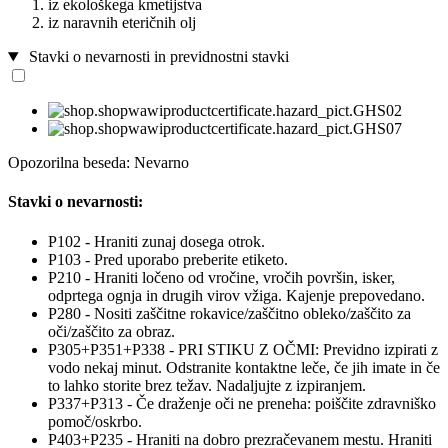
iz ekološkega kmetijstva
iz naravnih eteričnih olj
Stavki o nevarnosti in previdnostni stavki
Opozorilna beseda: Nevarno
Stavki o nevarnosti:
P102 - Hraniti zunaj dosega otrok.
P103 - Pred uporabo preberite etiketo.
P210 - Hraniti ločeno od vročine, vročih površin, isker,
odprtega ognja in drugih virov vžiga. Kajenje prepovedano.
P280 - Nositi zaščitne rokavice/zaščitno obleko/zaščito za
oči/zaščito za obraz.
P305+P351+P338 - PRI STIKU Z OČMI: Previdno izpirati z
vodo nekaj minut. Odstranite kontaktne leče, če jih imate in če
to lahko storite brez težav. Nadaljujte z izpiranjem.
P337+P313 - Če draženje oči ne preneha: poiščite zdravniško
pomoč/oskrbo.
P403+P235 - Hraniti na dobro prezračevanem mestu. Hraniti