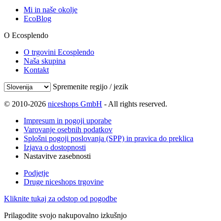
Mi in naše okolje
EcoBlog
O Ecosplendo
O trgovini Ecosplendo
Naša skupina
Kontakt
Spremenite regijo / jezik
© 2010-2026
niceshops GmbH
- All rights reserved.
Impresum in pogoji uporabe
Varovanje osebnih podatkov
Splošni pogoji poslovanja (SPP) in pravica do preklica
Izjava o dostopnosti
Nastavitve zasebnosti
Podjetje
Druge niceshops trgovine
Kliknite tukaj za odstop od pogodbe
Prilagodite svojo nakupovalno izkušnjo