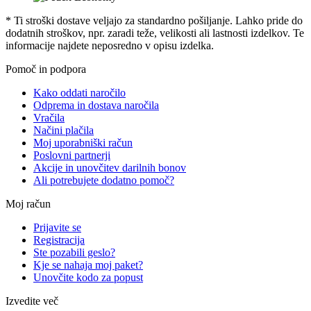
* Ti stroški dostave veljajo za standardno pošiljanje. Lahko pride do
dodatnih stroškov, npr. zaradi teže, velikosti ali lastnosti izdelkov. Te
informacije najdete neposredno v opisu izdelka.
Pomoč in podpora
Kako oddati naročilo
Odprema in dostava naročila
Vračila
Načini plačila
Moj uporabniški račun
Poslovni partnerji
Akcije in unovčitev darilnih bonov
Ali potrebujete dodatno pomoč?
Moj račun
Prijavite se
Registracija
Ste pozabili geslo?
Kje se nahaja moj paket?
Unovčite kodo za popust
Izvedite več