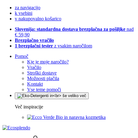
za navigacijo
k vsebini
v nakupovalno košarico
Slovenija: standardna dostava brezplačna za pošiljke
nad
€ 59,90
Brezplačno vračilo
1 brezplačni tester
z vsakim naročilom
Pomoč
Kje je moje naročilo?
Vračilo
Stroški dostave
Možnosti plačila
Kontakt
Vse teme pomoči
Več inspiracije
Bio in naravna kozmetika