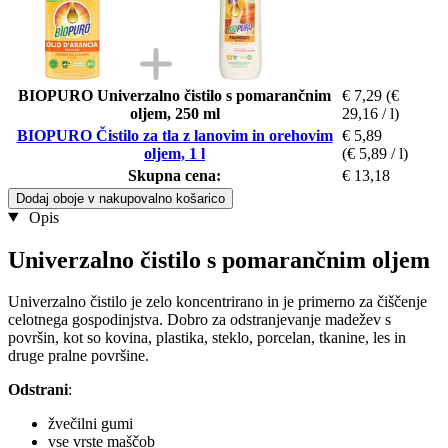
BIOPURO Univerzalno čistilo s pomarančnim
€ 7,29
(€
oljem, 250 ml
29,16 / l)
BIOPURO Čistilo za tla z lanovim in orehovim
€ 5,89
oljem, 1 l
(€ 5,89 / l)
Skupna cena:
€ 13,18
Dodaj oboje v nakupovalno košarico
Opis
Univerzalno čistilo s pomarančnim oljem
Univerzalno čistilo je zelo koncentrirano in je primerno za čiščenje
celotnega gospodinjstva. Dobro za odstranjevanje madežev s
površin, kot so kovina, plastika, steklo, porcelan, tkanine, les in
druge pralne površine.
Odstrani
:
žvečilni gumi
vse vrste maščob