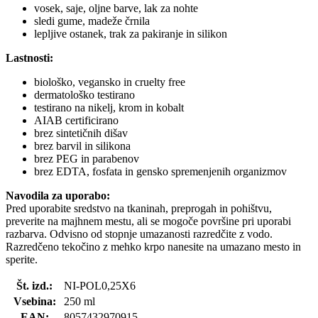
vosek, saje, oljne barve, lak za nohte
sledi gume, madeže črnila
lepljive ostanek, trak za pakiranje in silikon
Lastnosti:
biološko, vegansko in cruelty free
dermatološko testirano
testirano na nikelj, krom in kobalt
AIAB certificirano
brez sintetičnih dišav
brez barvil in silikona
brez PEG in parabenov
brez EDTA, fosfata in gensko spremenjenih organizmov
Navodila za uporabo:
Pred uporabite sredstvo na tkaninah, preprogah in pohištvu,
preverite na majhnem mestu, ali se mogoče površine pri uporabi
razbarva. Odvisno od stopnje umazanosti razredčite z vodo.
Razredčeno tekočino z mehko krpo nanesite na umazano mesto in
sperite.
Št. izd.:
NI-POL0,25X6
Vsebina:
250 ml
EAN:
8057432970915