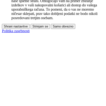
naše spletne strani. Omogočajo vam na primer zbiranje
izdelkov v vaši nakupovalni košarici ali dostop do vašega
uporabniškega računa. To pomeni, da o vas ne moremo
ničesar sklepati, prav tako dobljeni podatki ne bodo nikoli
posredovani tretjim osebam.
Shrani nastavitve
Strinjam se
Samo obvezno
Politika zasebnosti