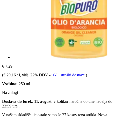
€ 7,29
(
€ 29,16 / l
, vklj. 22% DDV
-
izklj. stroški dostave
)
Vsebina:
250 ml
Na zalogi
Dostava do torek, 11. avgust
, v kolikor naročite do dne
nedelja do
23:59 ure
.
V našem skladišču je ostalo samo še 27 kosov tega artikla. Nova