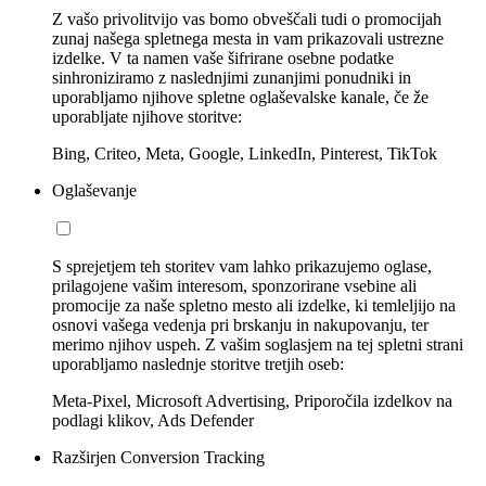
Z vašo privolitvijo vas bomo obveščali tudi o promocijah
zunaj našega spletnega mesta in vam prikazovali ustrezne
izdelke. V ta namen vaše šifrirane osebne podatke
sinhroniziramo z naslednjimi zunanjimi ponudniki in
uporabljamo njihove spletne oglaševalske kanale, če že
uporabljate njihove storitve:
Bing, Criteo, Meta, Google, LinkedIn, Pinterest, TikTok
Oglaševanje
S sprejetjem teh storitev vam lahko prikazujemo oglase,
prilagojene vašim interesom, sponzorirane vsebine ali
promocije za naše spletno mesto ali izdelke, ki temleljijo na
osnovi vašega vedenja pri brskanju in nakupovanju, ter
merimo njihov uspeh. Z vašim soglasjem na tej spletni strani
uporabljamo naslednje storitve tretjih oseb:
Meta-Pixel, Microsoft Advertising, Priporočila izdelkov na
podlagi klikov, Ads Defender
Razširjen Conversion Tracking