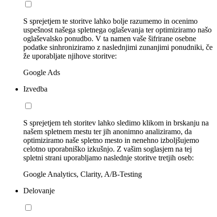
S sprejetjem te storitve lahko bolje razumemo in ocenimo
uspešnost našega spletnega oglaševanja ter optimiziramo našo
oglaševalsko ponudbo. V ta namen vaše šifrirane osebne
podatke sinhroniziramo z naslednjimi zunanjimi ponudniki, če
že uporabljate njihove storitve:
Google Ads
Izvedba
S sprejetjem teh storitev lahko sledimo klikom in brskanju na
našem spletnem mestu ter jih anonimno analiziramo, da
optimiziramo naše spletno mesto in nenehno izboljšujemo
celotno uporabniško izkušnjo. Z vašim soglasjem na tej
spletni strani uporabljamo naslednje storitve tretjih oseb:
Google Analytics, Clarity, A/B-Testing
Delovanje