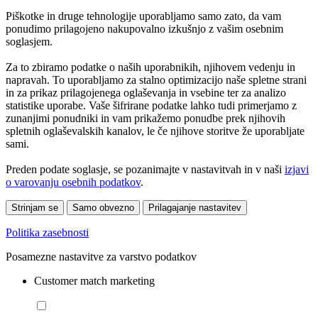
Piškotke in druge tehnologije uporabljamo samo zato, da vam
ponudimo prilagojeno nakupovalno izkušnjo z vašim osebnim
soglasjem.
Za to zbiramo podatke o naših uporabnikih, njihovem vedenju in
napravah. To uporabljamo za stalno optimizacijo naše spletne strani
in za prikaz prilagojenega oglaševanja in vsebine ter za analizo
statistike uporabe. Vaše šifrirane podatke lahko tudi primerjamo z
zunanjimi ponudniki in vam prikažemo ponudbe prek njihovih
spletnih oglaševalskih kanalov, le če njihove storitve že uporabljate
sami.
Preden podate soglasje, se pozanimajte v nastavitvah in v naši
izjavi
o varovanju osebnih podatkov
.
Strinjam se
Samo obvezno
Prilagajanje nastavitev
Politika zasebnosti
Posamezne nastavitve za varstvo podatkov
Customer match marketing