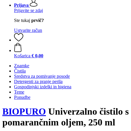
Prijava
Prijavite se zdaj
Ste tukaj
prvič?
Ustvarite račun
Košarica
€ 0,00
Znamke
Čistila
Sredstva za pomivanje posode
Detergenti za pranje perila
Gospodinjski izdelki in higiena
Teme
Ponudbe
BIOPURO
Univerzalno čistilo s
pomarančnim oljem, 250 ml