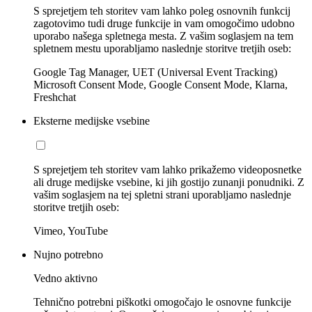
S sprejetjem teh storitev vam lahko poleg osnovnih funkcij
zagotovimo tudi druge funkcije in vam omogočimo udobno
uporabo našega spletnega mesta. Z vašim soglasjem na tem
spletnem mestu uporabljamo naslednje storitve tretjih oseb:
Google Tag Manager, UET (Universal Event Tracking)
Microsoft Consent Mode, Google Consent Mode, Klarna,
Freshchat
Eksterne medijske vsebine
S sprejetjem teh storitev vam lahko prikažemo videoposnetke
ali druge medijske vsebine, ki jih gostijo zunanji ponudniki. Z
vašim soglasjem na tej spletni strani uporabljamo naslednje
storitve tretjih oseb:
Vimeo, YouTube
Nujno potrebno
Vedno aktivno
Tehnično potrebni piškotki omogočajo le osnovne funkcije