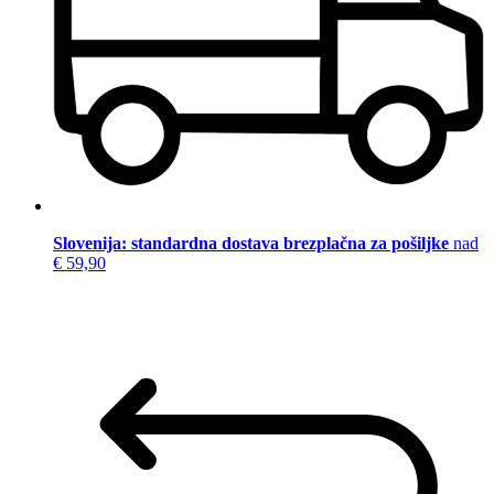
Slovenija: standardna dostava brezplačna za pošiljke
nad
€ 59,90