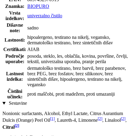
Znamka:
BIOPURO
Vrsta
univerzalno čistilo
izdelkov:
Dišavne
sadno
note:
hipoalergeno, testirano na nikelj, vegansko,
Lastnosti:
dermatološko testirano, brez sintetičnih dišav
Certifikati:
AIAB
Področje
posoda, steklo, les, oblačila, kovina, površine, čevlji,
uporabe:
tekstil, univerzalna uporaba, pranje perila
dermatološko testirano, brez barvil, brez parabenov,
Lastnost
brez PEG, brez fosfatov, brez silikonov, brez
izdelka:
sintetičnih dišav, hipoalergeno, testirano na nikelj,
vegansko
Čistilni
proti maščobi, proti madežem, proti umazaniji
učinek:
Sestavine
Nonionic surfactants, Alcohol, Ethyl Lactate, Citrus Aurantium
[1]
[2]
[2]
Dulcis (Orange) Peel Oil
, Laureth-4, Limonene
, Linalool
,
[2]
Citral