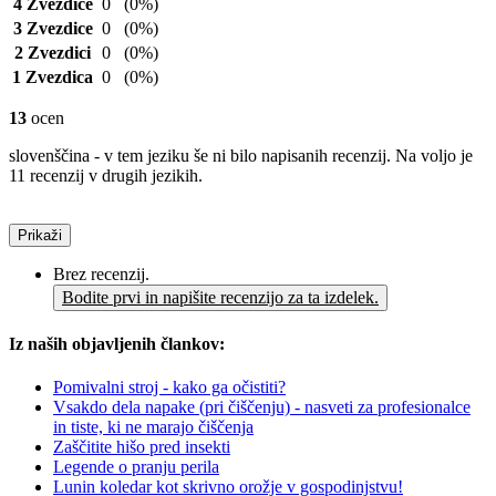
4 Zvezdice
0
(0%)
3 Zvezdice
0
(0%)
2 Zvezdici
0
(0%)
1 Zvezdica
0
(0%)
13
ocen
slovenščina - v tem jeziku še ni bilo napisanih recenzij. Na voljo je
11 recenzij v drugih jezikih.
Prikaži
Brez recenzij.
Bodite prvi in napišite recenzijo za ta izdelek.
Iz naših objavljenih člankov:
Pomivalni stroj - kako ga očistiti?
Vsakdo dela napake (pri čiščenju) - nasveti za profesionalce
in tiste, ki ne marajo čiščenja
Zaščitite hišo pred insekti
Legende o pranju perila
Lunin koledar kot skrivno orožje v gospodinjstvu!