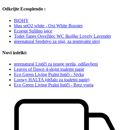
Odkrijte Ecosplendo :
BiOHY
bluu snO2 white - Oxi White Booster
Ecoegg Sušilno jajce
Toilet Tapes Osvežilec WC školjke Lovely Lavender
greenatural Sredstvo za sijaj, za pomivalni stroj
Novi izdelki:
greenatural Lističi za pranje perila, odišavljeni
Leaves of Dawn 4-slojni toaletni papir
Eco Green Living Pralni lističi - Sivka
Loowy HALTA (držalo za toaletni papir)
Eco Green Living Pralni lističi - Brez vonja