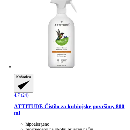
Košarica
4.7 (24)
ATTITUDE
Čistilo za kuhinjske površine, 800
ml
hipoalergeno
proizvedeno na okolju prijazen način