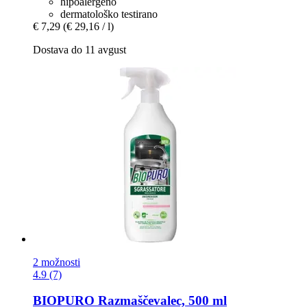
hipoalergeno
dermatološko testirano
€ 7,29
(€ 29,16 / l)
Dostava do 11 avgust
2 možnosti
4.9 (7)
BIOPURO
Razmaščevalec, 500 ml