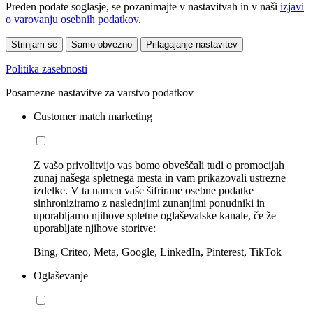
Preden podate soglasje, se pozanimajte v nastavitvah in v naši
izjavi
o varovanju osebnih podatkov
.
Strinjam se
Samo obvezno
Prilagajanje nastavitev
Politika zasebnosti
Posamezne nastavitve za varstvo podatkov
Customer match marketing
Z vašo privolitvijo vas bomo obveščali tudi o promocijah
zunaj našega spletnega mesta in vam prikazovali ustrezne
izdelke. V ta namen vaše šifrirane osebne podatke
sinhroniziramo z naslednjimi zunanjimi ponudniki in
uporabljamo njihove spletne oglaševalske kanale, če že
uporabljate njihove storitve:
Bing, Criteo, Meta, Google, LinkedIn, Pinterest, TikTok
Oglaševanje