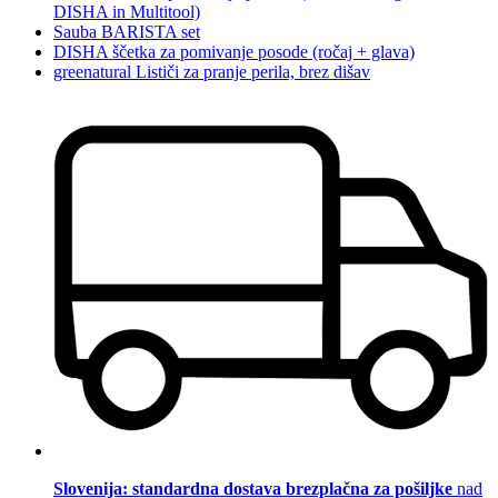
DISHA in Multitool)
Sauba BARISTA set
DISHA ščetka za pomivanje posode (ročaj + glava)
greenatural Lističi za pranje perila, brez dišav
Slovenija: standardna dostava brezplačna za pošiljke
nad