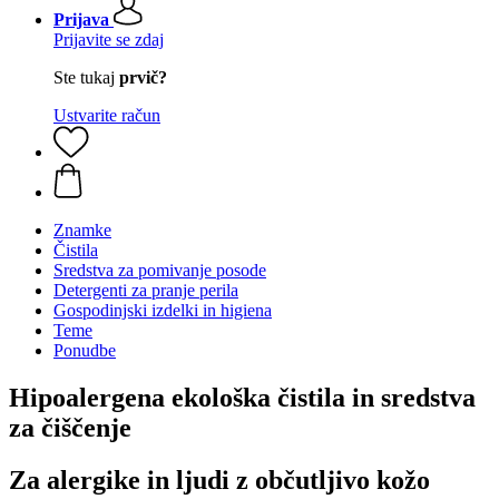
Prijava
Prijavite se zdaj
Ste tukaj
prvič?
Ustvarite račun
Znamke
Čistila
Sredstva za pomivanje posode
Detergenti za pranje perila
Gospodinjski izdelki in higiena
Teme
Ponudbe
Hipoalergena ekološka čistila in sredstva
za čiščenje
Za alergike in ljudi z občutljivo kožo