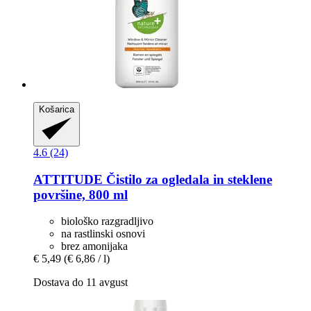
Košarica
4.6 (24)
ATTITUDE
Čistilo za ogledala in steklene
površine, 800 ml
biološko razgradljivo
na rastlinski osnovi
brez amonijaka
€ 5,49
(€ 6,86 / l)
Dostava do 11 avgust