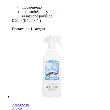
hipoalergeno
dermatološko testirano
za različne površine
€ 6,29
(€ 12,58 / l)
Dostava do 11 avgust
2 možnosti
3.5 (4)