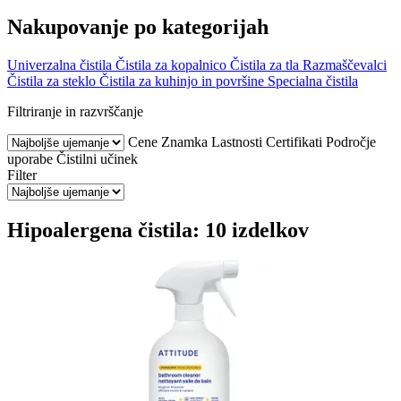
Nakupovanje po kategorijah
Univerzalna čistila
Čistila za kopalnico
Čistila za tla
Razmaščevalci
Čistila za steklo
Čistila za kuhinjo in površine
Specialna čistila
Filtriranje in razvrščanje
Cene
Znamka
Lastnosti
Certifikati
Področje
uporabe
Čistilni učinek
Filter
Hipoalergena čistila: 10 izdelkov