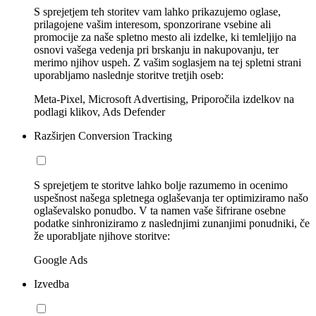
S sprejetjem teh storitev vam lahko prikazujemo oglase,
prilagojene vašim interesom, sponzorirane vsebine ali
promocije za naše spletno mesto ali izdelke, ki temleljijo na
osnovi vašega vedenja pri brskanju in nakupovanju, ter
merimo njihov uspeh. Z vašim soglasjem na tej spletni strani
uporabljamo naslednje storitve tretjih oseb:
Meta-Pixel, Microsoft Advertising, Priporočila izdelkov na
podlagi klikov, Ads Defender
Razširjen Conversion Tracking
S sprejetjem te storitve lahko bolje razumemo in ocenimo
uspešnost našega spletnega oglaševanja ter optimiziramo našo
oglaševalsko ponudbo. V ta namen vaše šifrirane osebne
podatke sinhroniziramo z naslednjimi zunanjimi ponudniki, če
že uporabljate njihove storitve:
Google Ads
Izvedba