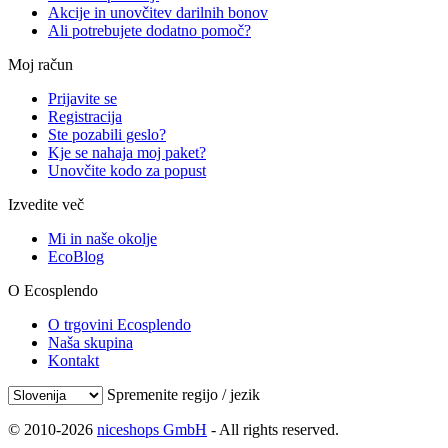
Akcije in unovčitev darilnih bonov
Ali potrebujete dodatno pomoč?
Moj račun
Prijavite se
Registracija
Ste pozabili geslo?
Kje se nahaja moj paket?
Unovčite kodo za popust
Izvedite več
Mi in naše okolje
EcoBlog
O Ecosplendo
O trgovini Ecosplendo
Naša skupina
Kontakt
Spremenite regijo / jezik
© 2010-2026
niceshops GmbH
- All rights reserved.