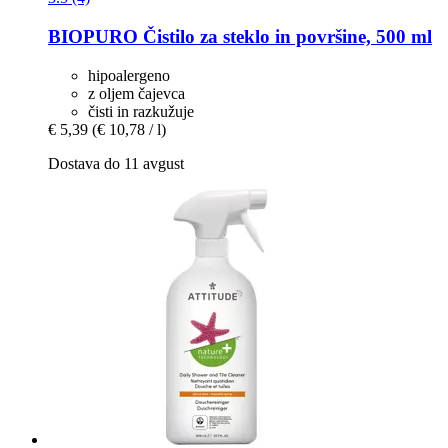
BIOPURO
Čistilo za steklo in površine, 500 ml
hipoalergeno
z oljem čajevca
čisti in razkužuje
€ 5,39
(€ 10,78 / l)
Dostava do 11 avgust