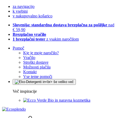
za navigacijo
k vsebini
v nakupovalno košarico
Slovenija: standardna dostava brezplačna za pošiljke
nad
€ 59,90
Brezplačno vračilo
1 brezplačni tester
z vsakim naročilom
Pomoč
Kje je moje naročilo?
Vračilo
Stroški dostave
Možnosti plačila
Kontakt
Vse teme pomoči
Več inspiracije
Bio in naravna kozmetika