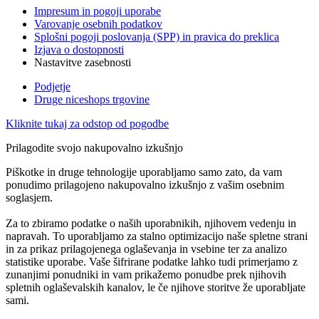
Impresum in pogoji uporabe
Varovanje osebnih podatkov
Splošni pogoji poslovanja (SPP) in pravica do preklica
Izjava o dostopnosti
Nastavitve zasebnosti
Podjetje
Druge niceshops trgovine
Kliknite tukaj za odstop od pogodbe
Prilagodite svojo nakupovalno izkušnjo
Piškotke in druge tehnologije uporabljamo samo zato, da vam
ponudimo prilagojeno nakupovalno izkušnjo z vašim osebnim
soglasjem.
Za to zbiramo podatke o naših uporabnikih, njihovem vedenju in
napravah. To uporabljamo za stalno optimizacijo naše spletne strani
in za prikaz prilagojenega oglaševanja in vsebine ter za analizo
statistike uporabe. Vaše šifrirane podatke lahko tudi primerjamo z
zunanjimi ponudniki in vam prikažemo ponudbe prek njihovih
spletnih oglaševalskih kanalov, le če njihove storitve že uporabljate
sami.