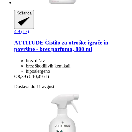
Košarica
4.9 (17)
ATTITUDE
Čistilo za otroške igrače in
površine -​ brez parfuma, 800 ml
brez dišav
brez škodljivih kemikalij
hipoalergeno
€ 8,39
(€ 10,49 / l)
Dostava do 11 avgust