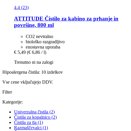
4.4 (23)
ATTITUDE
Čistilo za kabino za prhanje in
površine, 800 ml
CO2 nevtralno
biološko razgradljivo
enostavna uporaba
€ 5,49
(€ 6,86 / l)
Trenutno ni na zalogi
Hipoalergena čistila: 10 izdelkov
Vse cene vključujejo DDV.
Filter
Kategorije:
Univerzalna čistila
(2)
Čistila za kopalnico
(2)
Čistila za tla
(1)
Razmaščevalci
(1)