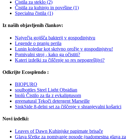
Čistila za steklo
(2)
Čistila za kuhinjo in površine
(1)
Specialna čistila
(1)
Iz naših objavljenih člankov:
Največja gojišča bakterij v gospodinjstvu
Legende o pranju perila
Lunin koledar kot skrivno orožje v gospodinjstvu!
Pomivalni stroj - kako ga očistiti?
Kateri izdelki za čiščenje so res nepogrešljivi?
Odkrijte Ecosplendo :
BIOPURO
soulbottles Steel Light Obsidian
biolù Čistilo za tla z evkaliptusom
greenatural Tekoči detergent Marseille
SinkSide 8-delni set za čiščenje v shranjevalni košarici
Novi izdelki:
Leaves of Dawn Kuhinjske papirnate brisače
Glava ščetke za pomivanje posode (nadomestna glava za