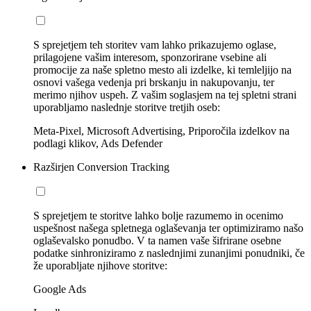
S sprejetjem teh storitev vam lahko prikazujemo oglase,
prilagojene vašim interesom, sponzorirane vsebine ali
promocije za naše spletno mesto ali izdelke, ki temleljijo na
osnovi vašega vedenja pri brskanju in nakupovanju, ter
merimo njihov uspeh. Z vašim soglasjem na tej spletni strani
uporabljamo naslednje storitve tretjih oseb:
Meta-Pixel, Microsoft Advertising, Priporočila izdelkov na
podlagi klikov, Ads Defender
Razširjen Conversion Tracking
S sprejetjem te storitve lahko bolje razumemo in ocenimo
uspešnost našega spletnega oglaševanja ter optimiziramo našo
oglaševalsko ponudbo. V ta namen vaše šifrirane osebne
podatke sinhroniziramo z naslednjimi zunanjimi ponudniki, če
že uporabljate njihove storitve:
Google Ads