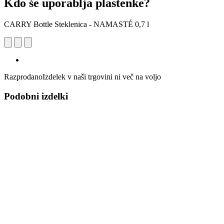
Kdo še uporablja plastenke?
CARRY Bottle Steklenica - NAMASTÉ 0,7 l
Razprodano
Izdelek v naši trgovini ni več na voljo
Podobni izdelki