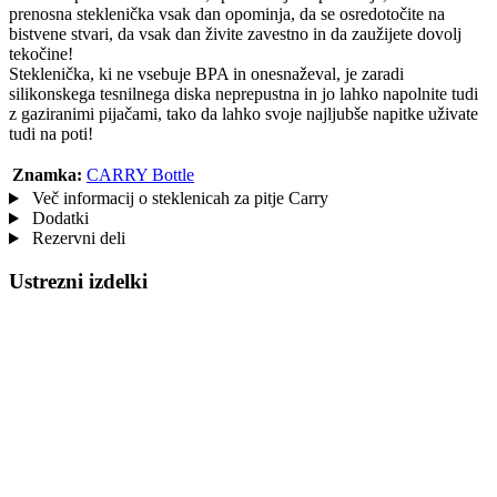
prenosna steklenička vsak dan opominja, da se osredotočite na
bistvene stvari, da vsak dan živite zavestno in da zaužijete dovolj
tekočine!
Steklenička, ki ne vsebuje BPA in onesnaževal, je zaradi
silikonskega tesnilnega diska neprepustna in jo lahko napolnite tudi
z gaziranimi pijačami, tako da lahko svoje najljubše napitke uživate
tudi na poti!
Znamka:
CARRY Bottle
Več informacij o steklenicah za pitje Carry
Dodatki
Rezervni deli
Ustrezni izdelki