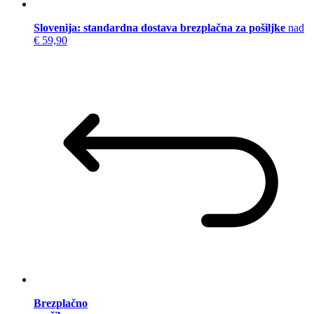
Slovenija: standardna dostava brezplačna za pošiljke
nad
€ 59,90
Brezplačno