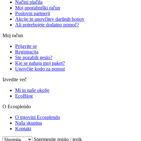
Načini plačila
Moj uporabniški račun
Poslovni partnerji
Akcije in unovčitev darilnih bonov
Ali potrebujete dodatno pomoč?
Moj račun
Prijavite se
Registracija
Ste pozabili geslo?
Kje se nahaja moj paket?
Unovčite kodo za popust
Izvedite več
Mi in naše okolje
EcoBlog
O Ecosplendo
O trgovini Ecosplendo
Naša skupina
Kontakt
Spremenite regijo / jezik