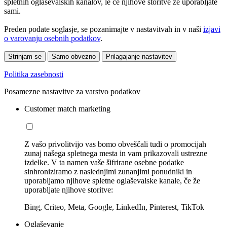
spletnih oglaševalskih kanalov, le če njihove storitve že uporabljate
sami.
Preden podate soglasje, se pozanimajte v nastavitvah in v naši
izjavi
o varovanju osebnih podatkov
.
Strinjam se
Samo obvezno
Prilagajanje nastavitev
Politika zasebnosti
Posamezne nastavitve za varstvo podatkov
Customer match marketing
Z vašo privolitvijo vas bomo obveščali tudi o promocijah
zunaj našega spletnega mesta in vam prikazovali ustrezne
izdelke. V ta namen vaše šifrirane osebne podatke
sinhroniziramo z naslednjimi zunanjimi ponudniki in
uporabljamo njihove spletne oglaševalske kanale, če že
uporabljate njihove storitve:
Bing, Criteo, Meta, Google, LinkedIn, Pinterest, TikTok
Oglaševanje