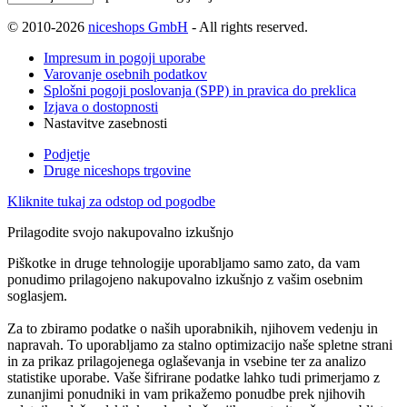
© 2010-2026
niceshops GmbH
- All rights reserved.
Impresum in pogoji uporabe
Varovanje osebnih podatkov
Splošni pogoji poslovanja (SPP) in pravica do preklica
Izjava o dostopnosti
Nastavitve zasebnosti
Podjetje
Druge niceshops trgovine
Kliknite tukaj za odstop od pogodbe
Prilagodite svojo nakupovalno izkušnjo
Piškotke in druge tehnologije uporabljamo samo zato, da vam
ponudimo prilagojeno nakupovalno izkušnjo z vašim osebnim
soglasjem.
Za to zbiramo podatke o naših uporabnikih, njihovem vedenju in
napravah. To uporabljamo za stalno optimizacijo naše spletne strani
in za prikaz prilagojenega oglaševanja in vsebine ter za analizo
statistike uporabe. Vaše šifrirane podatke lahko tudi primerjamo z
zunanjimi ponudniki in vam prikažemo ponudbe prek njihovih