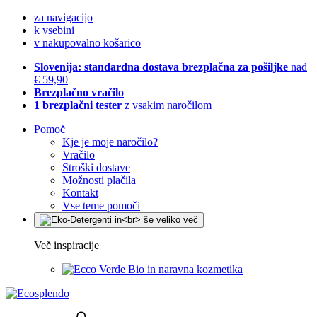
za navigacijo
k vsebini
v nakupovalno košarico
Slovenija: standardna dostava brezplačna za pošiljke
nad
€ 59,90
Brezplačno vračilo
1 brezplačni tester
z vsakim naročilom
Pomoč
Kje je moje naročilo?
Vračilo
Stroški dostave
Možnosti plačila
Kontakt
Vse teme pomoči
Več inspiracije
Bio in naravna kozmetika