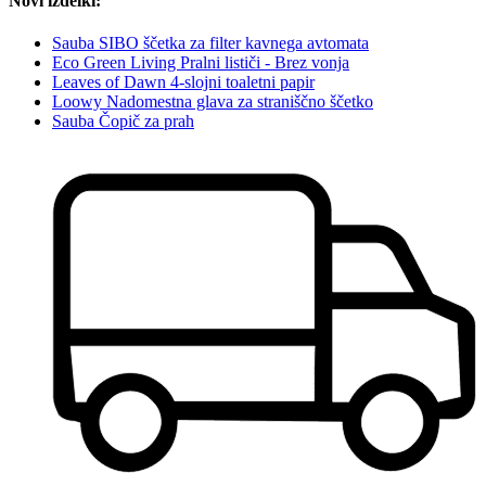
Novi izdelki:
Sauba SIBO ščetka za filter kavnega avtomata
Eco Green Living Pralni lističi - Brez vonja
Leaves of Dawn 4-slojni toaletni papir
Loowy Nadomestna glava za straniščno ščetko
Sauba Čopič za prah