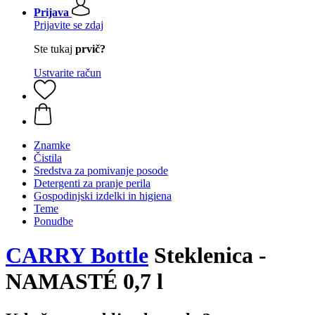
Prijava
Prijavite se zdaj
Ste tukaj
prvič?
Ustvarite račun
Znamke
Čistila
Sredstva za pomivanje posode
Detergenti za pranje perila
Gospodinjski izdelki in higiena
Teme
Ponudbe
CARRY Bottle
Steklenica -
NAMASTÉ 0,7 l