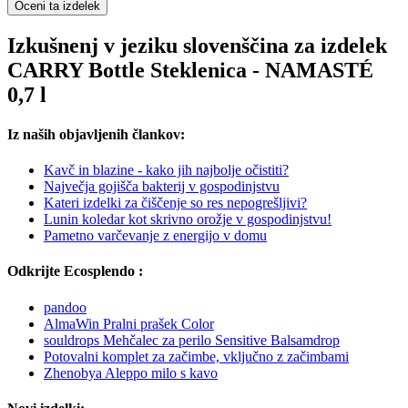
Oceni ta izdelek
Izkušnenj v jeziku slovenščina za izdelek
CARRY Bottle Steklenica - NAMASTÉ
0,7 l
Iz naših objavljenih člankov:
Kavč in blazine - kako jih najbolje očistiti?
Največja gojišča bakterij v gospodinjstvu
Kateri izdelki za čiščenje so res nepogrešljivi?
Lunin koledar kot skrivno orožje v gospodinjstvu!
Pametno varčevanje z energijo v domu
Odkrijte Ecosplendo :
pandoo
AlmaWin Pralni prašek Color
souldrops Mehčalec za perilo Sensitive Balsamdrop
Potovalni komplet za začimbe, vključno z začimbami
Zhenobya Aleppo milo s kavo