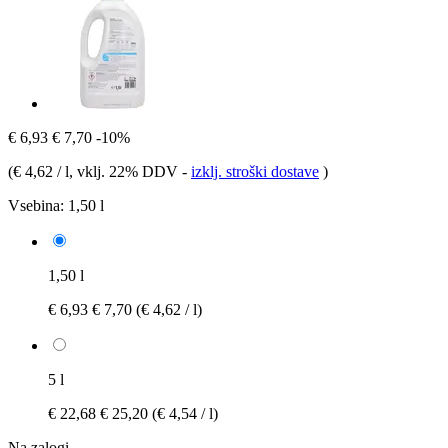
€ 6,93
€ 7,70
-10%
(
€ 4,62 / l
, vklj. 22% DDV
-
izklj. stroški dostave
)
Vsebina:
1,50 l
1,50 l
€ 6,93
€ 7,70
(€ 4,62 / l)
5 l
€ 22,68
€ 25,20
(€ 4,54 / l)
Na zalogi