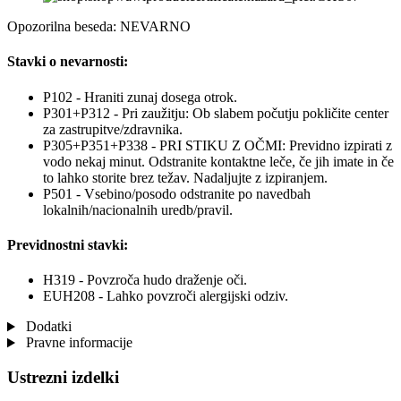
Opozorilna beseda: NEVARNO
Stavki o nevarnosti:
P102 - Hraniti zunaj dosega otrok.
P301+P312 - Pri zaužitju: Ob slabem počutju pokličite center
za zastrupitve/zdravnika.
P305+P351+P338 - PRI STIKU Z OČMI: Previdno izpirati z
vodo nekaj minut. Odstranite kontaktne leče, če jih imate in če
to lahko storite brez težav. Nadaljujte z izpiranjem.
P501 - Vsebino/posodo odstranite po navedbah
lokalnih/nacionalnih uredb/pravil.
Previdnostni stavki:
H319 - Povzroča hudo draženje oči.
EUH208 - Lahko povzroči alergijski odziv.
Dodatki
Pravne informacije
Ustrezni izdelki