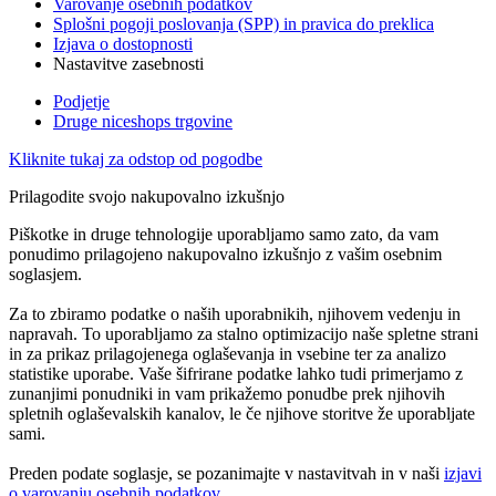
Varovanje osebnih podatkov
Splošni pogoji poslovanja (SPP) in pravica do preklica
Izjava o dostopnosti
Nastavitve zasebnosti
Podjetje
Druge niceshops trgovine
Kliknite tukaj za odstop od pogodbe
Prilagodite svojo nakupovalno izkušnjo
Piškotke in druge tehnologije uporabljamo samo zato, da vam
ponudimo prilagojeno nakupovalno izkušnjo z vašim osebnim
soglasjem.
Za to zbiramo podatke o naših uporabnikih, njihovem vedenju in
napravah. To uporabljamo za stalno optimizacijo naše spletne strani
in za prikaz prilagojenega oglaševanja in vsebine ter za analizo
statistike uporabe. Vaše šifrirane podatke lahko tudi primerjamo z
zunanjimi ponudniki in vam prikažemo ponudbe prek njihovih
spletnih oglaševalskih kanalov, le če njihove storitve že uporabljate
sami.
Preden podate soglasje, se pozanimajte v nastavitvah in v naši
izjavi
o varovanju osebnih podatkov
.