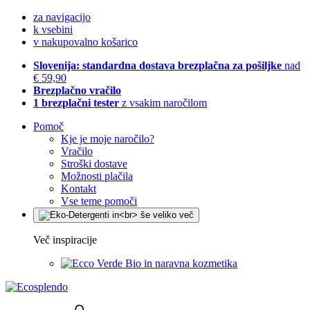
za navigacijo
k vsebini
v nakupovalno košarico
Slovenija: standardna dostava brezplačna za pošiljke
nad
€ 59,90
Brezplačno vračilo
1 brezplačni tester
z vsakim naročilom
Pomoč
Kje je moje naročilo?
Vračilo
Stroški dostave
Možnosti plačila
Kontakt
Vse teme pomoči
Več inspiracije
Bio in naravna kozmetika