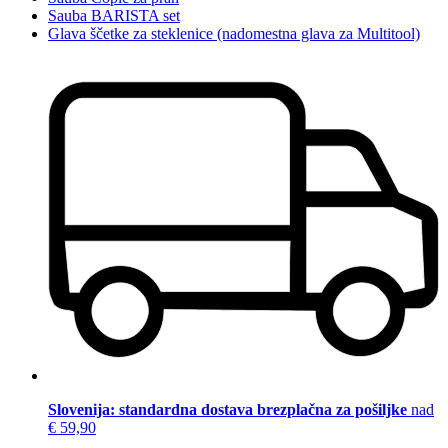
Sauba BARISTA set
Glava ščetke za steklenice (nadomestna glava za Multitool)
Slovenija: standardna dostava brezplačna za pošiljke
nad
€ 59,90