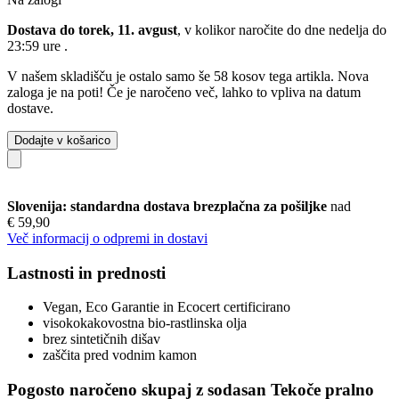
Dostava do torek, 11. avgust
, v kolikor naročite do dne
nedelja do
23:59 ure
.
V našem skladišču je ostalo samo še 58 kosov tega artikla. Nova
zaloga je na poti! Če je naročeno več, lahko to vpliva na datum
dostave.
Dodajte v košarico
Slovenija: standardna dostava brezplačna za pošiljke
nad
€ 59,90
Več informacij o odpremi in dostavi
Lastnosti in prednosti
Vegan, Eco Garantie in Ecocert certificirano
visokokakovostna bio-rastlinska olja
brez sintetičnih dišav
zaščita pred vodnim kamon
Pogosto naročeno skupaj z sodasan Tekoče pralno