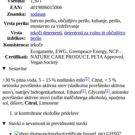
Vsebina:
1,50 l
EAN:
4019886015066
Znamka:
sodasan
barvno perilo, občutljivo perilo, kuhanje, perilo,
Vrsta perila:
enostavno za vzdrževanje
Vrsta
tekoči detergenti
,
detergenti za volno in občutljivo
izdelkov:
perilo
Konsistenca:
tekoče
Ecogarantie, EWG, Greenpeace Energy, NCP -
Certifikati:
NATURE CARE PRODUCT, PETA Approved,
Vegan Society
Sestavine
[1]
>30 % pitna voda, 5 – 15 % rastlinsko milo
, Citrat, < 5 %
neionska površinsko aktivna snov (sladkorna površinsko aktivna
[1]
[1]
snov), natrijev hidrogenkarbonat, Ethanol
, Glycerin
, anionske
površinsko aktivne snovi (sulfat maščobnega alkohola), uparjena
sol, dišave,
Citral
, Limonene
iz kontrolirane ekološke pridelave
Stavki o nevarnosti in previdnostni stavki