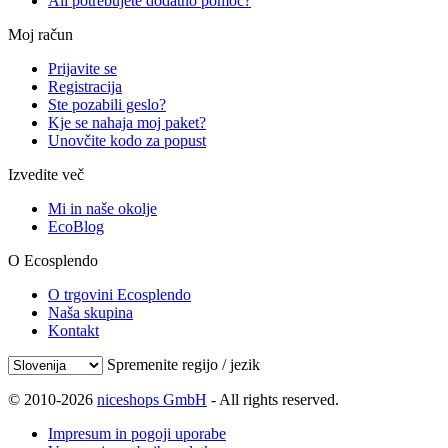
Ali potrebujete dodatno pomoč?
Moj račun
Prijavite se
Registracija
Ste pozabili geslo?
Kje se nahaja moj paket?
Unovčite kodo za popust
Izvedite več
Mi in naše okolje
EcoBlog
O Ecosplendo
O trgovini Ecosplendo
Naša skupina
Kontakt
Spremenite regijo / jezik
© 2010-2026
niceshops GmbH
- All rights reserved.
Impresum in pogoji uporabe