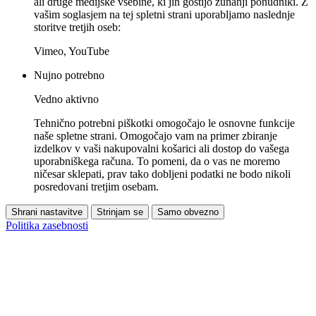
ali druge medijske vsebine, ki jih gostijo zunanji ponudniki. Z
vašim soglasjem na tej spletni strani uporabljamo naslednje
storitve tretjih oseb:
Vimeo, YouTube
Nujno potrebno
Vedno aktivno
Tehnično potrebni piškotki omogočajo le osnovne funkcije
naše spletne strani. Omogočajo vam na primer zbiranje
izdelkov v vaši nakupovalni košarici ali dostop do vašega
uporabniškega računa. To pomeni, da o vas ne moremo
ničesar sklepati, prav tako dobljeni podatki ne bodo nikoli
posredovani tretjim osebam.
Shrani nastavitve
Strinjam se
Samo obvezno
Politika zasebnosti