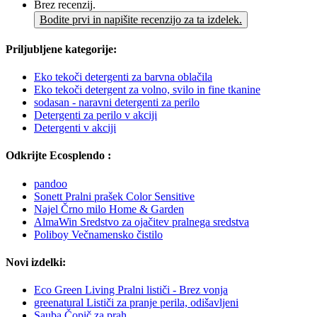
Brez recenzij.
Bodite prvi in napišite recenzijo za ta izdelek.
Priljubljene kategorije:
Eko tekoči detergenti za barvna oblačila
Eko tekoči detergent za volno, svilo in fine tkanine
sodasan - naravni detergenti za perilo
Detergenti za perilo v akciji
Detergenti v akciji
Odkrijte Ecosplendo :
pandoo
Sonett Pralni prašek Color Sensitive
Najel Črno milo Home & Garden
AlmaWin Sredstvo za ojačitev pralnega sredstva
Poliboy Večnamensko čistilo
Novi izdelki:
Eco Green Living Pralni lističi - Brez vonja
greenatural Lističi za pranje perila, odišavljeni
Sauba Čopič za prah