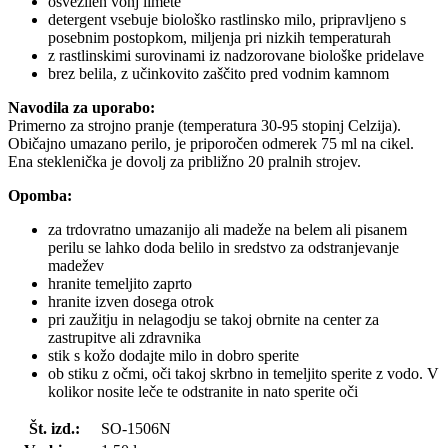
osvežilen vonj limete
detergent vsebuje biološko rastlinsko milo, pripravljeno s
posebnim postopkom, miljenja pri nizkih temperaturah
z rastlinskimi surovinami iz nadzorovane biološke pridelave
brez belila, z učinkovito zaščito pred vodnim kamnom
Navodila za uporabo:
Primerno za strojno pranje (temperatura 30-95 stopinj Celzija).
Običajno umazano perilo, je priporočen odmerek 75 ml na cikel.
Ena steklenička je dovolj za približno 20 pralnih strojev.
Opomba:
za trdovratno umazanijo ali madeže na belem ali pisanem
perilu se lahko doda belilo in sredstvo za odstranjevanje
madežev
hranite temeljito zaprto
hranite izven dosega otrok
pri zaužitju in nelagodju se takoj obrnite na center za
zastrupitve ali zdravnika
stik s kožo dodajte milo in dobro sperite
ob stiku z očmi, oči takoj skrbno in temeljito sperite z vodo. V
kolikor nosite leče te odstranite in nato sperite oči
Št. izd.:
SO-1506N