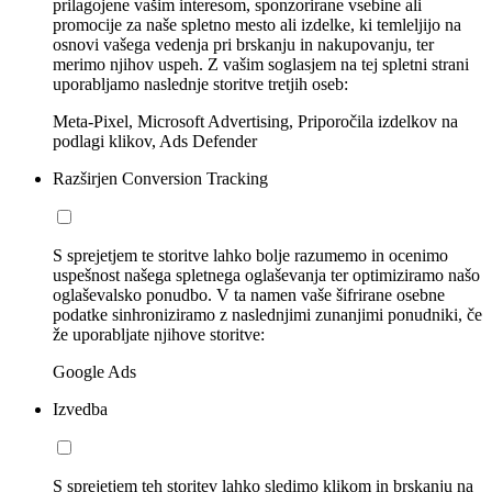
prilagojene vašim interesom, sponzorirane vsebine ali
promocije za naše spletno mesto ali izdelke, ki temleljijo na
osnovi vašega vedenja pri brskanju in nakupovanju, ter
merimo njihov uspeh. Z vašim soglasjem na tej spletni strani
uporabljamo naslednje storitve tretjih oseb:
Meta-Pixel, Microsoft Advertising, Priporočila izdelkov na
podlagi klikov, Ads Defender
Razširjen Conversion Tracking
S sprejetjem te storitve lahko bolje razumemo in ocenimo
uspešnost našega spletnega oglaševanja ter optimiziramo našo
oglaševalsko ponudbo. V ta namen vaše šifrirane osebne
podatke sinhroniziramo z naslednjimi zunanjimi ponudniki, če
že uporabljate njihove storitve:
Google Ads
Izvedba
S sprejetjem teh storitev lahko sledimo klikom in brskanju na