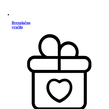
Brezplačno
vračilo