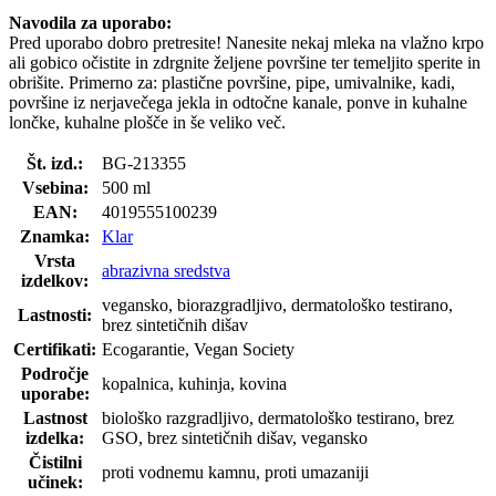
Navodila za uporabo:
Pred uporabo dobro pretresite! Nanesite nekaj mleka na vlažno krpo
ali gobico očistite in zdrgnite željene površine ter temeljito sperite in
obrišite. Primerno za: plastične površine, pipe, umivalnike, kadi,
površine iz nerjavečega jekla in odtočne kanale, ponve in kuhalne
lončke, kuhalne plošče in še veliko več.
Št. izd.:
BG-213355
Vsebina:
500 ml
EAN:
4019555100239
Znamka:
Klar
Vrsta
abrazivna sredstva
izdelkov:
vegansko, biorazgradljivo, dermatološko testirano,
Lastnosti:
brez sintetičnih dišav
Certifikati:
Ecogarantie, Vegan Society
Področje
kopalnica, kuhinja, kovina
uporabe:
Lastnost
biološko razgradljivo, dermatološko testirano, brez
izdelka:
GSO, brez sintetičnih dišav, vegansko
Čistilni
proti vodnemu kamnu, proti umazaniji
učinek: