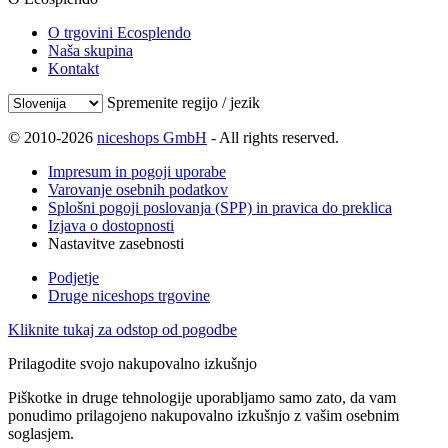
O trgovini Ecosplendo
Naša skupina
Kontakt
Spremenite regijo / jezik
© 2010-2026
niceshops GmbH
- All rights reserved.
Impresum in pogoji uporabe
Varovanje osebnih podatkov
Splošni pogoji poslovanja (SPP) in pravica do preklica
Izjava o dostopnosti
Nastavitve zasebnosti
Podjetje
Druge niceshops trgovine
Kliknite tukaj za odstop od pogodbe
Prilagodite svojo nakupovalno izkušnjo
Piškotke in druge tehnologije uporabljamo samo zato, da vam
ponudimo prilagojeno nakupovalno izkušnjo z vašim osebnim
soglasjem.