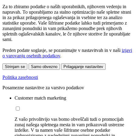
Za to zbiramo podatke o naših uporabnikih, njihovem vedenju in
napravah. To uporabljamo za stalno optimizacijo naše spletne strani
in za prikaz prilagojenega oglaševanja in vsebine ter za analizo
statistike uporabe. Vaše šifrirane podatke lahko tudi primerjamo z
zunanjimi ponudniki in vam prikažemo ponudbe prek njihovih
spletnih oglaševalskih kanalov, le če njihove storitve že uporabljate
sami.
Preden podate soglasje, se pozanimajte v nastavitvah in v naši
izjavi
o varovanju osebnih podatkov
.
Strinjam se
Samo obvezno
Prilagajanje nastavitev
Politika zasebnosti
Posamezne nastavitve za varstvo podatkov
Customer match marketing
Z vašo privolitvijo vas bomo obveščali tudi o promocijah
zunaj našega spletnega mesta in vam prikazovali ustrezne
izdelke. V ta namen vaše šifrirane osebne podatke
sinhroniziramo z naslednjimi zunanjimi ponudniki in