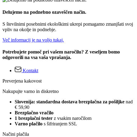
Delujemo na podnebno ozaveščen način.
S številnimi posebnimi ekološkimi ukrepi pomagamo zmanjšati svoj
vpliv na okolje in podnebje.
Več informacij je na voljo tukaj.
Potrebujete pomoč pri vašem naročilu? Z veseljem bomo
odgovorili na vsa vaša vprašanja.
Kontakt
Preverjena kakovost
Nakupujte varno in diskretno
Slovenija: standardna dostava brezplačna za pošiljke
nad
€ 59,90
Brezplačno vračilo
1 brezplačni tester
z vsakim naročilom
Varno plačilo
s šifriranjem SSL
Načini plačila