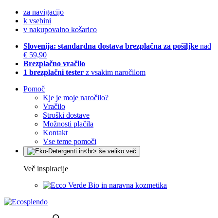
za navigacijo
k vsebini
v nakupovalno košarico
Slovenija: standardna dostava brezplačna za pošiljke
nad
€ 59,90
Brezplačno vračilo
1 brezplačni tester
z vsakim naročilom
Pomoč
Kje je moje naročilo?
Vračilo
Stroški dostave
Možnosti plačila
Kontakt
Vse teme pomoči
Več inspiracije
Bio in naravna kozmetika