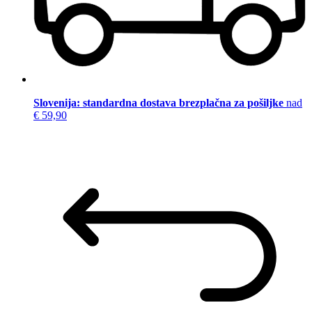
Slovenija: standardna dostava brezplačna za pošiljke
nad
€ 59,90