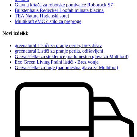
Glavna krtača za robotske pomivalce Roborock S7
Bürstenhaus Redecker Loofah milnata blazina
TEA Natura Higienski sprej
Multikraft eMC čistilo za preproge
Novi izdelki:
greenatural Lističi za pranje perila, brez dišav
greenatural Lističi za pranje perila, odišavljeni
Glava ščetke za steklenice (nadomestna glava za Multitool)
Eco Green Living Pralni lističi - Brez vonja
Glava ščetke za fuge (nadomestna glava za Multitool)