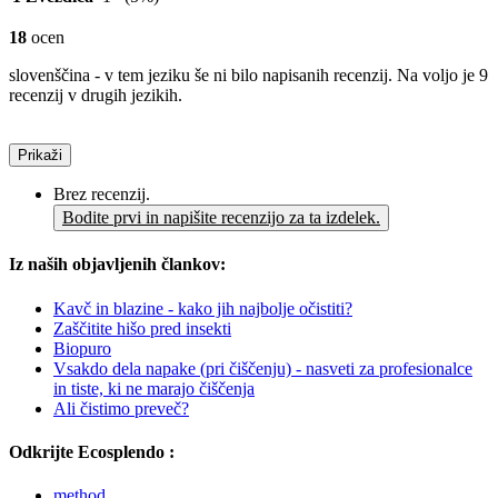
18
ocen
slovenščina - v tem jeziku še ni bilo napisanih recenzij. Na voljo je 9
recenzij v drugih jezikih.
Prikaži
Brez recenzij.
Bodite prvi in napišite recenzijo za ta izdelek.
Iz naših objavljenih člankov:
Kavč in blazine - kako jih najbolje očistiti?
Zaščitite hišo pred insekti
Biopuro
Vsakdo dela napake (pri čiščenju) - nasveti za profesionalce
in tiste, ki ne marajo čiščenja
Ali čistimo preveč?
Odkrijte Ecosplendo :
method