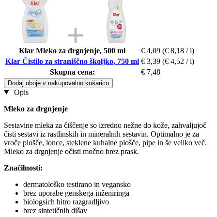
Klar Mleko za drgnjenje, 500 ml
€ 4,09
(€ 8,18 / l)
Klar Čistilo za straniščno školjko, 750 ml
€ 3,39
(€ 4,52 / l)
Skupna cena:
€ 7,48
Dodaj oboje v nakupovalno košarico
Opis
Mleko za drgnjenje
Sestavine mleka za čiščenje so izredno nežne do kože, zahvaljujoč
čisti sestavi iz rastlinskih in mineralnih sestavin. Optimalno je za
vroče plošče, lonce, steklene kuhalne plošče, pipe in še veliko več.
Mleko za drgnjenje očisti močno brez prask.
Značilnosti:
dermatološko testirano in vegansko
brez uporabe genskega inženiringa
biologsich hitro razgradljivo
brez sintetičnih dišav