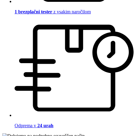
1 brezplačni tester
z vsakim naročilom
Odprema v
24 urah