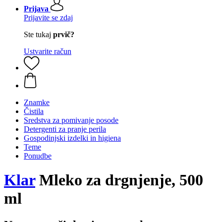
Prijava
Prijavite se zdaj
Ste tukaj
prvič?
Ustvarite račun
Znamke
Čistila
Sredstva za pomivanje posode
Detergenti za pranje perila
Gospodinjski izdelki in higiena
Teme
Ponudbe
Klar
Mleko za drgnjenje, 500
ml