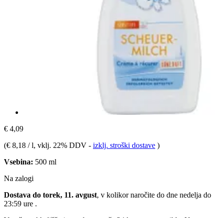
€ 4,09
(
€ 8,18 / l
, vklj. 22% DDV
-
izklj. stroški dostave
)
Vsebina:
500 ml
Na zalogi
Dostava do torek, 11. avgust
, v kolikor naročite do dne
nedelja do
23:59 ure
.