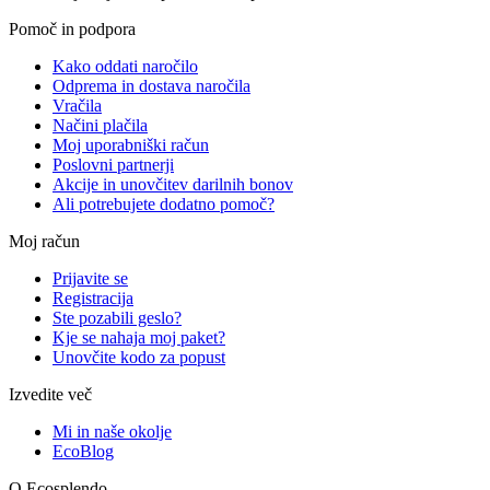
Pomoč in podpora
Kako oddati naročilo
Odprema in dostava naročila
Vračila
Načini plačila
Moj uporabniški račun
Poslovni partnerji
Akcije in unovčitev darilnih bonov
Ali potrebujete dodatno pomoč?
Moj račun
Prijavite se
Registracija
Ste pozabili geslo?
Kje se nahaja moj paket?
Unovčite kodo za popust
Izvedite več
Mi in naše okolje
EcoBlog
O Ecosplendo