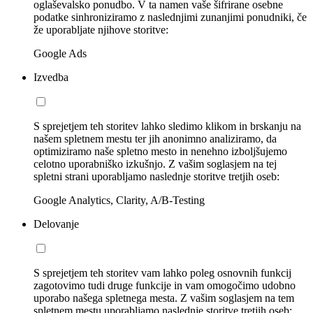
oglaševalsko ponudbo. V ta namen vaše šifrirane osebne
podatke sinhroniziramo z naslednjimi zunanjimi ponudniki, če
že uporabljate njihove storitve:
Google Ads
Izvedba
S sprejetjem teh storitev lahko sledimo klikom in brskanju na
našem spletnem mestu ter jih anonimno analiziramo, da
optimiziramo naše spletno mesto in nenehno izboljšujemo
celotno uporabniško izkušnjo. Z vašim soglasjem na tej
spletni strani uporabljamo naslednje storitve tretjih oseb:
Google Analytics, Clarity, A/B-Testing
Delovanje
S sprejetjem teh storitev vam lahko poleg osnovnih funkcij
zagotovimo tudi druge funkcije in vam omogočimo udobno
uporabo našega spletnega mesta. Z vašim soglasjem na tem
spletnem mestu uporabljamo naslednje storitve tretjih oseb: