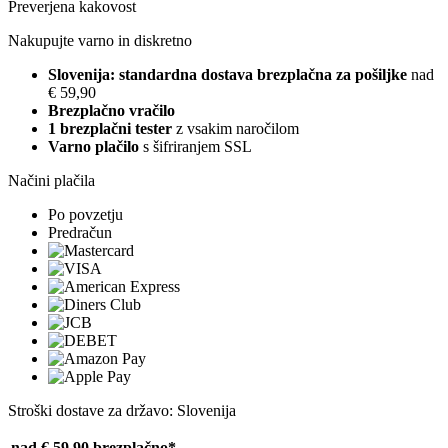
Preverjena kakovost
Nakupujte varno in diskretno
Slovenija: standardna dostava brezplačna za pošiljke
nad
€ 59,90
Brezplačno vračilo
1 brezplačni tester
z vsakim naročilom
Varno plačilo
s šifriranjem SSL
Načini plačila
Po povzetju
Predračun
Stroški dostave za državo: Slovenija
nad € 59,90
brezplačno*