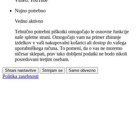
Vimeo, YouTube
Nujno potrebno
Vedno aktivno
Tehnično potrebni piškotki omogočajo le osnovne funkcije
naše spletne strani. Omogočajo vam na primer zbiranje
izdelkov v vaši nakupovalni košarici ali dostop do vašega
uporabniškega računa. To pomeni, da o vas ne moremo
ničesar sklepati, prav tako dobljeni podatki ne bodo nikoli
posredovani tretjim osebam.
Shrani nastavitve
Strinjam se
Samo obvezno
Politika zasebnosti