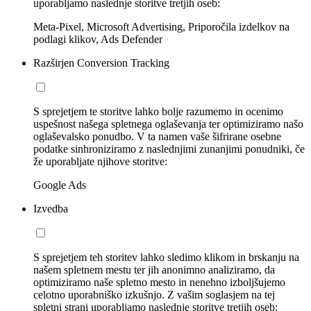
uporabljamo naslednje storitve tretjih oseb:
Meta-Pixel, Microsoft Advertising, Priporočila izdelkov na
podlagi klikov, Ads Defender
Razširjen Conversion Tracking
S sprejetjem te storitve lahko bolje razumemo in ocenimo
uspešnost našega spletnega oglaševanja ter optimiziramo našo
oglaševalsko ponudbo. V ta namen vaše šifrirane osebne
podatke sinhroniziramo z naslednjimi zunanjimi ponudniki, če
že uporabljate njihove storitve:
Google Ads
Izvedba
S sprejetjem teh storitev lahko sledimo klikom in brskanju na
našem spletnem mestu ter jih anonimno analiziramo, da
optimiziramo naše spletno mesto in nenehno izboljšujemo
celotno uporabniško izkušnjo. Z vašim soglasjem na tej
spletni strani uporabljamo naslednje storitve tretjih oseb: