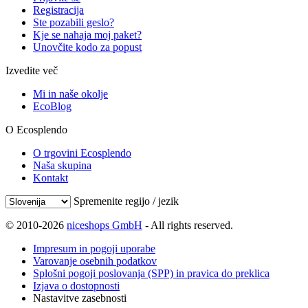
Registracija
Ste pozabili geslo?
Kje se nahaja moj paket?
Unovčite kodo za popust
Izvedite več
Mi in naše okolje
EcoBlog
O Ecosplendo
O trgovini Ecosplendo
Naša skupina
Kontakt
Spremenite regijo / jezik
© 2010-2026
niceshops GmbH
- All rights reserved.
Impresum in pogoji uporabe
Varovanje osebnih podatkov
Splošni pogoji poslovanja (SPP) in pravica do preklica
Izjava o dostopnosti
Nastavitve zasebnosti