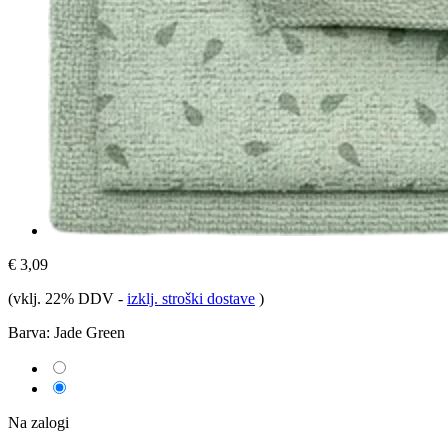
€ 3,09
(vklj. 22% DDV
-
izklj. stroški dostave
)
Barva:
Jade Green
Na zalogi