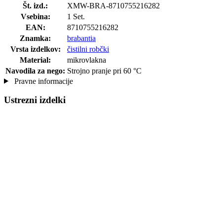
Št. izd.:
XMW-BRA-8710755216282
Vsebina:
1 Set.
EAN:
8710755216282
Znamka:
brabantia
Vrsta izdelkov:
čistilni robčki
Material:
mikrovlakna
Navodila za nego:
Strojno pranje pri 60 °C
Pravne informacije
Ustrezni izdelki