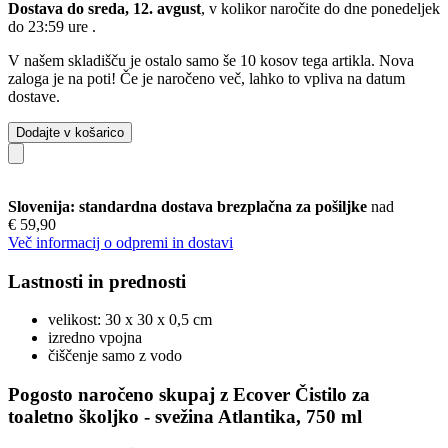
Dostava do sreda, 12. avgust
, v kolikor naročite do dne
ponedeljek
do 23:59 ure
.
V našem skladišču je ostalo samo še 10 kosov tega artikla. Nova
zaloga je na poti! Če je naročeno več, lahko to vpliva na datum
dostave.
Dodajte v košarico
Slovenija: standardna dostava brezplačna za pošiljke
nad
€ 59,90
Več informacij o odpremi in dostavi
Lastnosti in prednosti
velikost: 30 x 30 x 0,5 cm
izredno vpojna
čiščenje samo z vodo
Pogosto naročeno skupaj z Ecover Čistilo za
toaletno školjko - svežina Atlantika, 750 ml