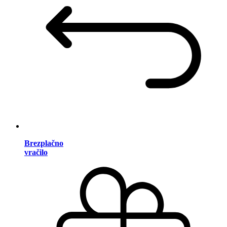
Brezplačno
vračilo