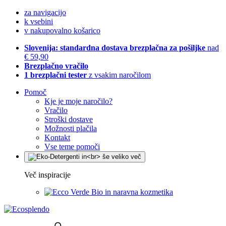
za navigacijo
k vsebini
v nakupovalno košarico
Slovenija: standardna dostava brezplačna za pošiljke
nad
€ 59,90
Brezplačno vračilo
1 brezplačni tester
z vsakim naročilom
Pomoč
Kje je moje naročilo?
Vračilo
Stroški dostave
Možnosti plačila
Kontakt
Vse teme pomoči
Več inspiracije
Bio in naravna kozmetika