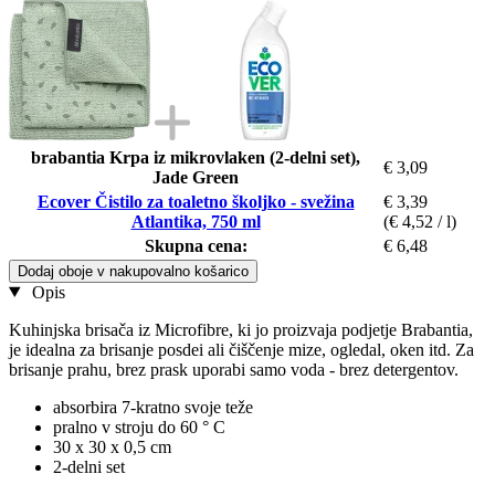
brabantia Krpa iz mikrovlaken (2-delni set),
€ 3,09
Jade Green
Ecover Čistilo za toaletno školjko - svežina
€ 3,39
Atlantika, 750 ml
(€ 4,52 / l)
Skupna cena:
€ 6,48
Dodaj oboje v nakupovalno košarico
Opis
Kuhinjska brisača iz Microfibre, ki jo proizvaja podjetje Brabantia,
je idealna za brisanje posdei ali čiščenje mize, ogledal, oken itd. Za
brisanje prahu, brez prask uporabi samo voda - brez detergentov.
absorbira 7-kratno svoje teže
pralno v stroju do 60 ° C
30 x 30 x 0,5 cm
2-delni set