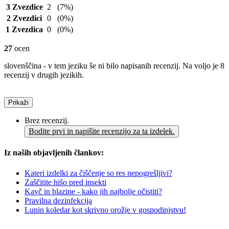
3 Zvezdice
2
(7%)
2 Zvezdici
0
(0%)
1 Zvezdica
0
(0%)
27
ocen
slovenščina - v tem jeziku še ni bilo napisanih recenzij. Na voljo je 8
recenzij v drugih jezikih.
Prikaži
Brez recenzij.
Bodite prvi in napišite recenzijo za ta izdelek.
Iz naših objavljenih člankov:
Kateri izdelki za čiščenje so res nepogrešljivi?
Zaščitite hišo pred insekti
Kavč in blazine - kako jih najbolje očistiti?
Pravilna dezinfekcija
Lunin koledar kot skrivno orožje v gospodinjstvu!