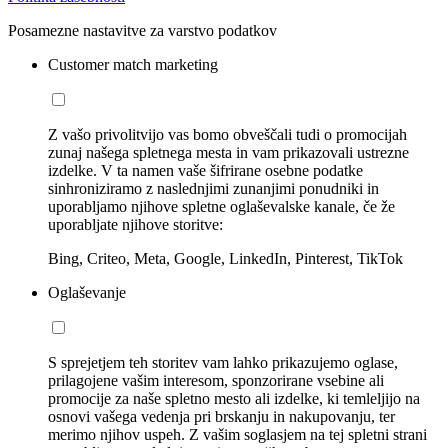
Posamezne nastavitve za varstvo podatkov
Customer match marketing
Z vašo privolitvijo vas bomo obveščali tudi o promocijah
zunaj našega spletnega mesta in vam prikazovali ustrezne
izdelke. V ta namen vaše šifrirane osebne podatke
sinhroniziramo z naslednjimi zunanjimi ponudniki in
uporabljamo njihove spletne oglaševalske kanale, če že
uporabljate njihove storitve:
Bing, Criteo, Meta, Google, LinkedIn, Pinterest, TikTok
Oglaševanje
S sprejetjem teh storitev vam lahko prikazujemo oglase,
prilagojene vašim interesom, sponzorirane vsebine ali
promocije za naše spletno mesto ali izdelke, ki temleljijo na
osnovi vašega vedenja pri brskanju in nakupovanju, ter
merimo njihov uspeh. Z vašim soglasjem na tej spletni strani