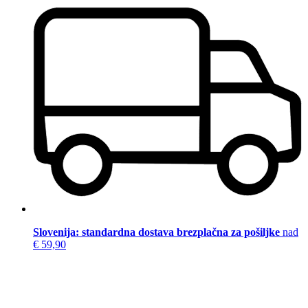
Slovenija: standardna dostava brezplačna za pošiljke
nad
€ 59,90