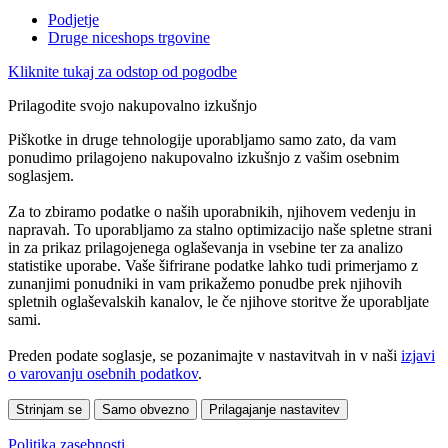
Podjetje
Druge niceshops trgovine
Kliknite tukaj za odstop od pogodbe
Prilagodite svojo nakupovalno izkušnjo
Piškotke in druge tehnologije uporabljamo samo zato, da vam
ponudimo prilagojeno nakupovalno izkušnjo z vašim osebnim
soglasjem.
Za to zbiramo podatke o naših uporabnikih, njihovem vedenju in
napravah. To uporabljamo za stalno optimizacijo naše spletne strani
in za prikaz prilagojenega oglaševanja in vsebine ter za analizo
statistike uporabe. Vaše šifrirane podatke lahko tudi primerjamo z
zunanjimi ponudniki in vam prikažemo ponudbe prek njihovih
spletnih oglaševalskih kanalov, le če njihove storitve že uporabljate
sami.
Preden podate soglasje, se pozanimajte v nastavitvah in v naši
izjavi
o varovanju osebnih podatkov
.
Strinjam se
Samo obvezno
Prilagajanje nastavitev
Politika zasebnosti