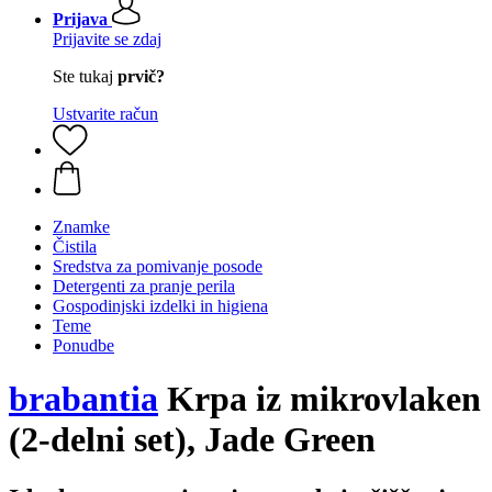
Prijava
Prijavite se zdaj
Ste tukaj
prvič?
Ustvarite račun
Znamke
Čistila
Sredstva za pomivanje posode
Detergenti za pranje perila
Gospodinjski izdelki in higiena
Teme
Ponudbe
brabantia
Krpa iz mikrovlaken
(2-delni set), Jade Green