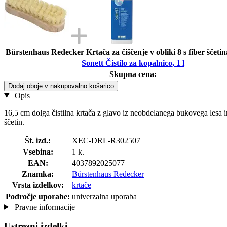
Bürstenhaus Redecker Krtača za čiščenje v obliki 8 s fiber ščetin
Sonett Čistilo za kopalnico, 1 l
Skupna cena:
Dodaj oboje v nakupovalno košarico
Opis
16,5 cm dolga čistilna krtača z glavo iz neobdelanega bukovega lesa in
ščetin.
Št. izd.:
XEC-DRL-R302507
Vsebina:
1 k.
EAN:
4037892025077
Znamka:
Bürstenhaus Redecker
Vrsta izdelkov:
krtače
Področje uporabe:
univerzalna uporaba
Pravne informacije
Ustrezni izdelki