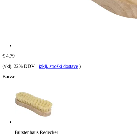
€ 4,79
(vklj. 22% DDV
-
izklj. stroški dostave
)
Barva:
Bürstenhaus Redecker