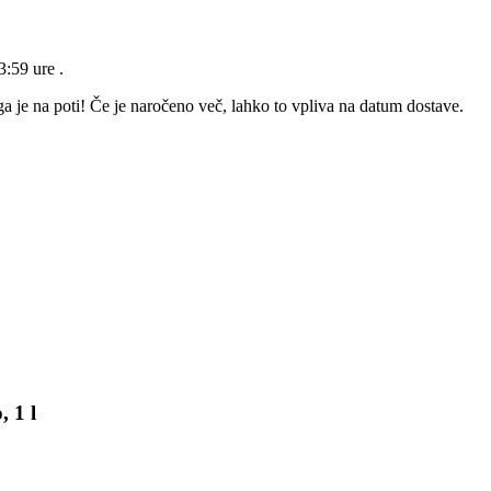
23:59 ure
.
a je na poti! Če je naročeno več, lahko to vpliva na datum dostave.
, 1 l