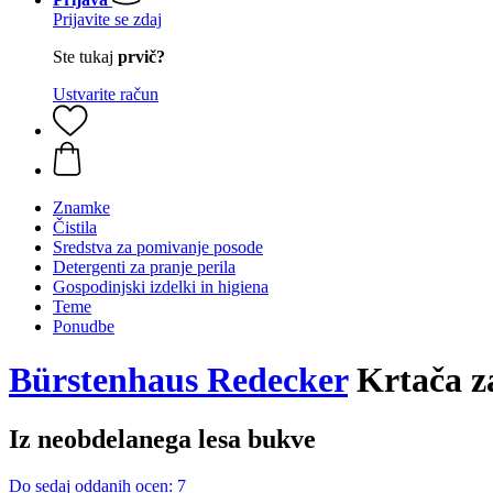
Prijavite se zdaj
Ste tukaj
prvič?
Ustvarite račun
Znamke
Čistila
Sredstva za pomivanje posode
Detergenti za pranje perila
Gospodinjski izdelki in higiena
Teme
Ponudbe
Bürstenhaus Redecker
Krtača za 
Iz neobdelanega lesa bukve
Do sedaj oddanih ocen: 7