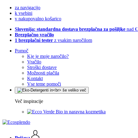
za navigacijo
k vsebini
v nakupovalno košarico
Slovenija: standardna dostava brezplačna za pošiljke
nad €
Brezplačno vračilo
1 brezplačni tester
z vsakim naročilom
Pomoč
Kje je moje naročilo?
Vračilo
Stroški dostave
Možnosti plačila
Kontakt
Vse teme pomoči
Več inspiracije
Bio in naravna kozmetika
Prijava