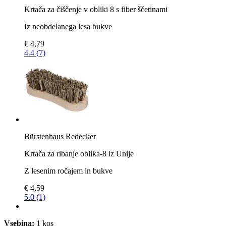
Krtača za čiščenje v obliki 8 s fiber ščetinami
Iz neobdelanega lesa bukve
€ 4,79
4.4 (7)
Bürstenhaus Redecker
Krtača za ribanje oblika-8 iz Unije
Z lesenim ročajem in bukve
€ 4,59
5.0 (1)
Vsebina:
1 kos