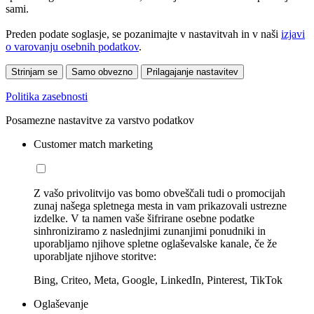
sami.
Preden podate soglasje, se pozanimajte v nastavitvah in v naši
izjavi
o varovanju osebnih podatkov
.
Strinjam se
Samo obvezno
Prilagajanje nastavitev
Politika zasebnosti
Posamezne nastavitve za varstvo podatkov
Customer match marketing
Z vašo privolitvijo vas bomo obveščali tudi o promocijah
zunaj našega spletnega mesta in vam prikazovali ustrezne
izdelke. V ta namen vaše šifrirane osebne podatke
sinhroniziramo z naslednjimi zunanjimi ponudniki in
uporabljamo njihove spletne oglaševalske kanale, če že
uporabljate njihove storitve:
Bing, Criteo, Meta, Google, LinkedIn, Pinterest, TikTok
Oglaševanje