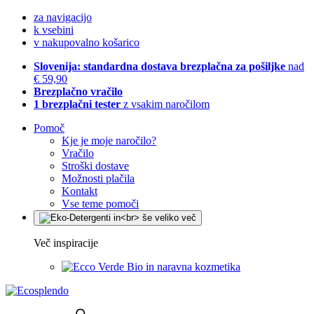
za navigacijo
k vsebini
v nakupovalno košarico
Slovenija: standardna dostava brezplačna za pošiljke
nad
€ 59,90
Brezplačno vračilo
1 brezplačni tester
z vsakim naročilom
Pomoč
Kje je moje naročilo?
Vračilo
Stroški dostave
Možnosti plačila
Kontakt
Vse teme pomoči
Več inspiracije
Bio in naravna kozmetika