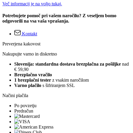
Več informacij je na voljo tukaj.
Potrebujete pomoč pri vašem naročilu? Z veseljem bomo
odgovorili na vsa vaša vprašanja.
Kontakt
Preverjena kakovost
Nakupujte varno in diskretno
Slovenija: standardna dostava brezplačna za pošiljke
nad
€ 59,90
Brezplačno vračilo
1 brezplačni tester
z vsakim naročilom
Varno plačilo
s šifriranjem SSL
Načini plačila
Po povzetju
Predračun