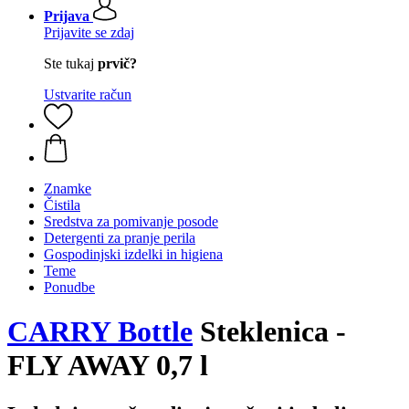
Prijava
Prijavite se zdaj
Ste tukaj
prvič?
Ustvarite račun
Znamke
Čistila
Sredstva za pomivanje posode
Detergenti za pranje perila
Gospodinjski izdelki in higiena
Teme
Ponudbe
CARRY Bottle
Steklenica -
FLY AWAY 0,7 l