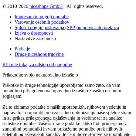
© 2010-2026
niceshops GmbH
- All rights reserved.
Impresum in pogoji uporabe
Varovanje osebnih podatkov
Splošni pogoji poslovanja (SPP) in pravica do preklica
Izjava o dostopnosti
Nastavitve zasebnosti
Podjetje
Druge niceshops trgovine
Kliknite tukaj za odstop od pogodbe
Prilagodite svojo nakupovalno izkušnjo
Piškotke in druge tehnologije uporabljamo samo zato, da vam
ponudimo prilagojeno nakupovalno izkušnjo z vašim osebnim
soglasjem.
Za to zbiramo podatke o naših uporabnikih, njihovem vedenju in
napravah. To uporabljamo za stalno optimizacijo naše spletne strani
in za prikaz prilagojenega oglaševanja in vsebine ter za analizo
statistike uporabe. Vaše šifrirane podatke lahko tudi primerjamo z
zunanjimi ponudniki in vam prikažemo ponudbe prek njihovih
spletnih oglaševalskih kanalov, le če njihove storitve že uporabljate