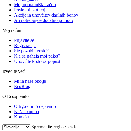
Moj uporabniški račun
Poslovni partnerji
Akcije in unovčitev darilnih bonov
Ali potrebujete dodatno pomoč?
Moj račun
Prijavite se
Registracija
Ste pozabili geslo?
Kje se nahaja moj paket?
Unovčite kodo za popust
Izvedite več
Mi in naše okolje
EcoBlog
O Ecosplendo
O trgovini Ecosplendo
Naša skupina
Kontakt
Spremenite regijo / jezik