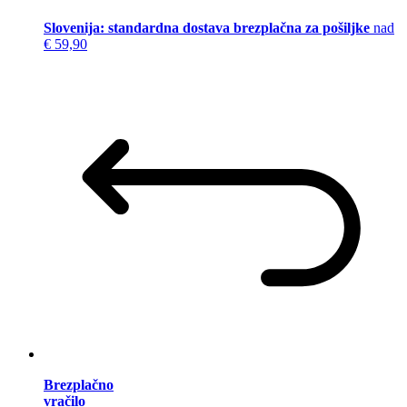
Slovenija: standardna dostava brezplačna za pošiljke
nad
€ 59,90
Brezplačno
vračilo