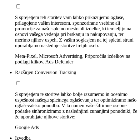
S sprejetjem teh storitev vam lahko prikazujemo oglase,
prilagojene vašim interesom, sponzorirane vsebine ali
promocije za naše spletno mesto ali izdelke, ki temleljijo na
osnovi vašega vedenja pri brskanju in nakupovanju, ter
merimo njihov uspeh. Z vašim soglasjem na tej spletni strani
uporabljamo naslednje storitve tretjih oseb:
Meta-Pixel, Microsoft Advertising, Priporočila izdelkov na
podlagi klikov, Ads Defender
Razširjen Conversion Tracking
S sprejetjem te storitve lahko bolje razumemo in ocenimo
uspešnost našega spletnega oglaševanja ter optimiziramo našo
oglaševalsko ponudbo. V ta namen vaše šifrirane osebne
podatke sinhroniziramo z naslednjimi zunanjimi ponudniki, če
že uporabljate njihove storitve:
Google Ads
Izvedba