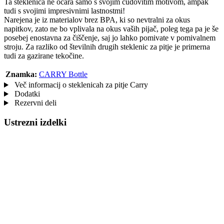
Ta steklenica ne očara samo s svojim čudovitim motivom, ampak
tudi s svojimi impresivnimi lastnostmi!
Narejena je iz materialov brez BPA, ki so nevtralni za okus
napitkov, zato ne bo vplivala na okus vaših pijač, poleg tega pa je še
posebej enostavna za čiščenje, saj jo lahko pomivate v pomivalnem
stroju. Za razliko od številnih drugih steklenic za pitje je primerna
tudi za gazirane tekočine.
Znamka:
CARRY Bottle
Več informacij o steklenicah za pitje Carry
Dodatki
Rezervni deli
Ustrezni izdelki