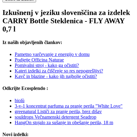
Izkušnenj v jeziku slovenščina za izdelek
CARRY Bottle Steklenica - FLY AWAY
0,7 l
Iz naših objavljenih člankov:
Pametno varčevanje z energijo v domu
Podjetje Officina Naturae
Pomivalni stroj - kako ga očistiti?
Kateri izdelki za čiščenje so res nepogrešljivi?
Kavč in blazine - kako jih najbolje očistiti?
Odkrijte Ecosplendo :
biolù
3-v-1 koncentrat parfuma za pranje perila "White Love"
greenatural Lističi za pranje perila, brez dišav
souldrops Večnamenski detergent Seadrop
HangOn stojalo za sušanje in obešanje perila, 18 m
Novi izdelki: