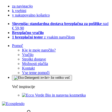
za navigacijo
k vsebini
v nakupovalno košarico
Slovenija: standardna dostava brezplačna za pošiljke
nad
€ 59,90
Brezplačno vračilo
1 brezplačni tester
z vsakim naročilom
Pomoč
Kje je moje naročilo?
Vračilo
Stroški dostave
Možnosti plačila
Kontakt
Vse teme pomoči
Več inspiracije
Bio in naravna kozmetika