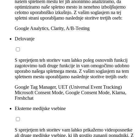
našem spletnem mestu ter jih anonimno analiziramo, da
optimiziramo naše spletno mesto in nenehno izboljšujemo
celotno uporabniško izkušnjo. Z vašim soglasjem na tej
spletni strani uporabljamo naslednje storitve tretjih oseb:
Google Analytics, Clarity, A/B-Testing
Delovanje
S sprejetjem teh storitev vam lahko poleg osnovnih funkcij
zagotovimo tudi druge funkcije in vam omogočimo udobno
uporabo našega spletnega mesta. Z vašim soglasjem na tem
spletnem mestu uporabljamo naslednje storitve tretjih oseb:
Google Tag Manager, UET (Universal Event Tracking)
Microsoft Consent Mode, Google Consent Mode, Klarna,
Freshchat
Eksterne medijske vsebine
S sprejetjem teh storitev vam lahko prikažemo videoposnetke
ali druge medijske vsebine, ki jih gostijo zunanji ponudniki. Z