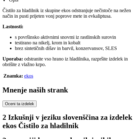
Čistilo za hladilnik iz skupine ekos odstranjuje nečistoče na nežen
način in pusti prijeten vonj poprove mete in evkaliptusa.
Lastnosti:
s površinsko aktivnimi snovmi iz rastlinskih surovin
testirano na nikelj, krom in kobalt
brez sintetičnih dišav in barvil, konzervansov, SLES
Uporaba:
odstranite vso hrano iz hladilnika, razpršite izdelek in
obrišite z vlažno krpo.
Znamka:
ekos
Mnenje naših strank
Oceni ta izdelek
2 Izkušnji v jeziku slovenščina za izdelek
ekos Čistilo za hladilnik