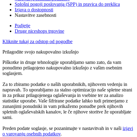
Splošni pogoji poslovanja (SPP) in pravica do preklica
Izjava o dostopnosti
Nastavitve zasebnosti
Podjetje
Druge niceshops trgovine
Kliknite tukaj za odstop od pogodbe
Prilagodite svojo nakupovalno izkušnjo
Piškotke in druge tehnologije uporabljamo samo zato, da vam
ponudimo prilagojeno nakupovalno izkušnjo z vašim osebnim
soglasjem.
Za to zbiramo podatke o naših uporabnikih, njihovem vedenju in
napravah. To uporabljamo za stalno optimizacijo naše spletne strani
in za prikaz prilagojenega oglaševanja in vsebine ter za analizo
statistike uporabe. Vaše šifrirane podatke lahko tudi primerjamo z
zunanjimi ponudniki in vam prikažemo ponudbe prek njihovih
spletnih oglaševalskih kanalov, le če njihove storitve že uporabljate
sami.
Preden podate soglasje, se pozanimajte v nastavitvah in v naši
izjavi
o varovanju osebnih podatkov
.