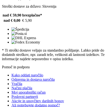
Stroški dostave za državo: Slovenija
nad € 59,90
brezplačno*
nad € 0,00
€ 5,90
* Ti stroški dostave veljajo za standardno pošiljanje. Lahko pride do
dodatnih stroškov, npr. zaradi teže, velikosti ali lastnosti izdelkov. Te
informacije najdete neposredno v opisu izdelka.
Pomoč in podpora
Kako oddati naročilo
Odprema in dostava naročila
Vračila
Načini plačila
Moj uporabniški račun
Poslovni partnerji
Akcije in unovčitev darilnih bonov
Ali potrebujete dodatno pomoč?