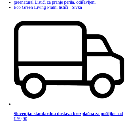
greenatural Lističi za pranje perila, odišavljeni
Eco Green Living Pralni lističi - Sivka
Slovenija: standardna dostava brezplačna za pošiljke
nad
€ 59,90