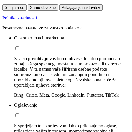
Strinjam se
Samo obvezno
Prilagajanje nastavitev
Politika zasebnosti
Posamezne nastavitve za varstvo podatkov
Customer match marketing
Z vašo privolitvijo vas bomo obveščali tudi o promocijah
zunaj našega spletnega mesta in vam prikazovali ustrezne
izdelke. V ta namen vaše šifrirane osebne podatke
sinhroniziramo z naslednjimi zunanjimi ponudniki in
uporabljamo njihove spletne oglaševalske kanale, če že
uporabljate njihove storitve:
Bing, Criteo, Meta, Google, LinkedIn, Pinterest, TikTok
Oglaševanje
S sprejetjem teh storitev vam lahko prikazujemo oglase,
prilagojene vašim interesom, sponzorirane vsebine ali