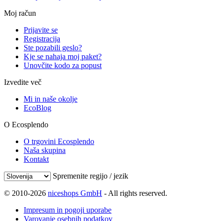
Moj račun
Prijavite se
Registracija
Ste pozabili geslo?
Kje se nahaja moj paket?
Unovčite kodo za popust
Izvedite več
Mi in naše okolje
EcoBlog
O Ecosplendo
O trgovini Ecosplendo
Naša skupina
Kontakt
Spremenite regijo / jezik
© 2010-2026
niceshops GmbH
- All rights reserved.
Impresum in pogoji uporabe
Varovanje osebnih podatkov