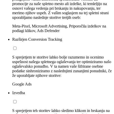
promocije za naše spletno mesto ali izdelke, ki temleljijo na
osnovi vašega vedenja pri brskanju in nakupovanju, ter
merimo njihov uspeh. Z vašim soglasjem na tej spletni strani
uporabljamo naslednje storitve tretjih oseb:
Meta-Pixel, Microsoft Advertising, Priporočila izdelkov na
podlagi klikov, Ads Defender
Razširjen Conversion Tracking
S sprejetjem te storitve lahko bolje razumemo in ocenimo
uspešnost našega spletnega oglaševanja ter optimiziramo našo
oglaševalsko ponudbo. V ta namen vaše šifrirane osebne
podatke sinhroniziramo z naslednjimi zunanjimi ponudniki, če
že uporabljate njihove storitve:
Google Ads
Izvedba
S sprejetjem teh storitev lahko sledimo klikom in brskanju na