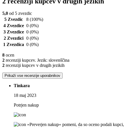
2 recenziji kupcev v drugih jezikih
5,0
od 5 zvezdic
5 Zvezdic
8
(100%)
4 Zvezdice
0
(0%)
3 Zvezdice
0
(0%)
2 Zvezdici
0
(0%)
1 Zvezdica
0
(0%)
8
ocen
2
recenziji kupcev. Jezik: slovenščina
2
recenziji kupcev v drugih jezikih
Prikaži vse recenzije uporabnikov
Tinkara
18 maj 2023
Potrjen nakup
»Preverjen nakup« pomeni, da so oceno podali kupci,