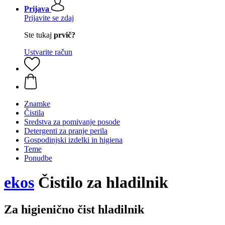
Prijava
Prijavite se zdaj
Ste tukaj
prvič?
Ustvarite račun
Znamke
Čistila
Sredstva za pomivanje posode
Detergenti za pranje perila
Gospodinjski izdelki in higiena
Teme
Ponudbe
ekos
Čistilo za hladilnik
Za higienično čist hladilnik