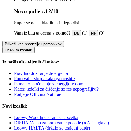
Novo polje c.12/10
Super se ocisti hladilnik in lepo disi
Vam je bila ta ocena v pomoč?
(1)
(0)
Da
Ne
Prikaži vse recenzije uporabnikov
Oceni ta izdelek
Iz naših objavljenih člankov:
Pravilno doziranje detergenta
Pomivalni stroj - kako ga očistiti?
Pametno varčevanje z energijo v domu
Kateri izdelki za čiščenje so res nepogrešljivi?
Podjetje Officina Naturae
Novi izdelki:
Loowy Woodline straniščna ščetka
DISHA ščetka za pomivanje posode (ročaj + glava)
Loowy HALTA (držalo za toaletni papir)