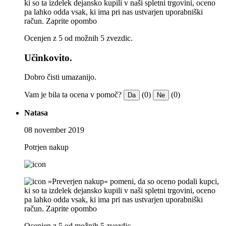
ki so ta izdelek dejansko kupili v naši spletni trgovini, oceno
pa lahko odda vsak, ki ima pri nas ustvarjen uporabniški
račun.
Zaprite opombo
Ocenjen z 5 od možnih 5 zvezdic.
Učinkovito.
Dobro čisti umazanijo.
Vam je bila ta ocena v pomoč?
(0)
(0)
Da
Ne
Natasa
08 november 2019
Potrjen nakup
»Preverjen nakup« pomeni, da so oceno podali kupci,
ki so ta izdelek dejansko kupili v naši spletni trgovini, oceno
pa lahko odda vsak, ki ima pri nas ustvarjen uporabniški
račun.
Zaprite opombo
Ocenjen z 5 od možnih 5 zvezdic.