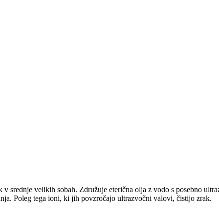
k v srednje velikih sobah. Združuje eterična olja z vodo s posebno ultr
ja. Poleg tega ioni, ki jih povzročajo ultrazvočni valovi, čistijo zrak.