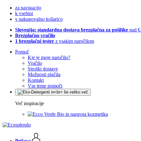
za navigacijo
k vsebini
v nakupovalno košarico
Slovenija: standardna dostava brezplačna za pošiljke
nad €
Brezplačno vračilo
1 brezplačni tester
z vsakim naročilom
Pomoč
Kje je moje naročilo?
Vračilo
Stroški dostave
Možnosti plačila
Kontakt
Vse teme pomoči
Več inspiracije
Bio in naravna kozmetika
Prijava