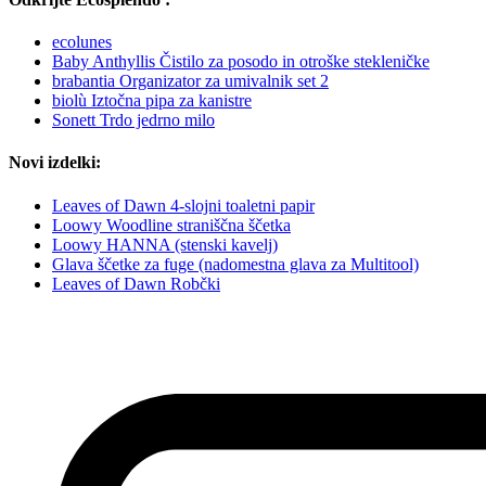
ecolunes
Baby Anthyllis Čistilo za posodo in otroške stekleničke
brabantia Organizator za umivalnik set 2
biolù Iztočna pipa za kanistre
Sonett Trdo jedrno milo
Novi izdelki:
Leaves of Dawn 4-slojni toaletni papir
Loowy Woodline straniščna ščetka
Loowy HANNA (stenski kavelj)
Glava ščetke za fuge (nadomestna glava za Multitool)
Leaves of Dawn Robčki