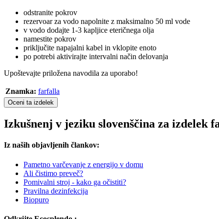
odstranite pokrov
rezervoar za vodo napolnite z maksimalno 50 ml vode
v vodo dodajte 1-3 kapljice eteričnega olja
namestite pokrov
priključite napajalni kabel in vklopite enoto
po potrebi aktivirajte intervalni način delovanja
Upoštevajte priložena navodila za uporabo!
Znamka:
farfalla
Oceni ta izdelek
Izkušnenj v jeziku slovenščina za izdelek 
Iz naših objavljenih člankov:
Pametno varčevanje z energijo v domu
Ali čistimo preveč?
Pomivalni stroj - kako ga očistiti?
Pravilna dezinfekcija
Biopuro
Odkrijte Ecosplendo :