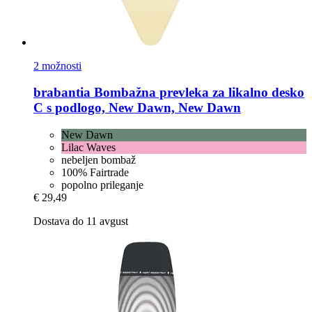
2 možnosti
brabantia
Bombažna prevleka za likalno desko
C s podlogo, New Dawn, New Dawn
New Dawn
Lilac Waves
nebeljen bombaž
100% Fairtrade
popolno prileganje
€ 29,49
Dostava do 11 avgust