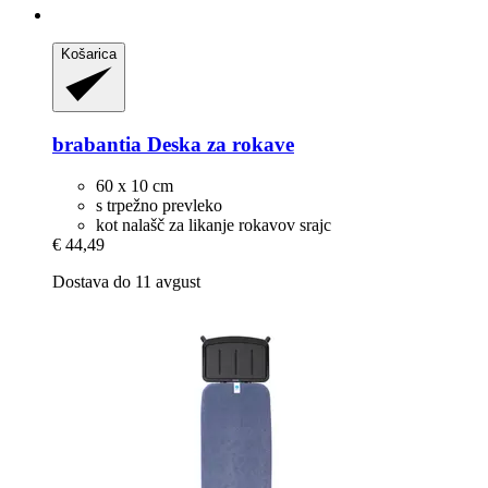
Košarica
brabantia
Deska za rokave
60 x 10 cm
s trpežno prevleko
kot nalašč za likanje rokavov srajc
€ 44,49
Dostava do 11 avgust