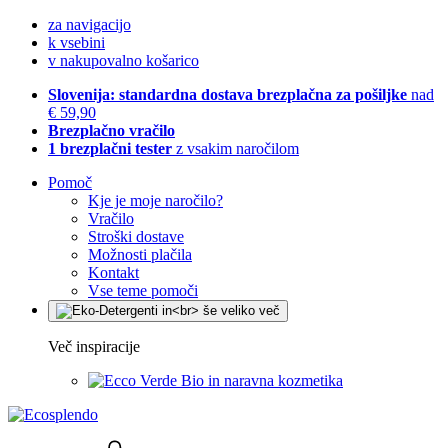
za navigacijo
k vsebini
v nakupovalno košarico
Slovenija: standardna dostava brezplačna za pošiljke
nad
€ 59,90
Brezplačno vračilo
1 brezplačni tester
z vsakim naročilom
Pomoč
Kje je moje naročilo?
Vračilo
Stroški dostave
Možnosti plačila
Kontakt
Vse teme pomoči
Več inspiracije
Bio in naravna kozmetika