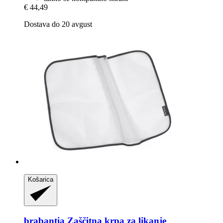
€ 44,49
Dostava do 20 avgust
Košarica
brabantia
Zaščitna krpa za likanje