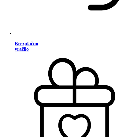
Brezplačno
vračilo