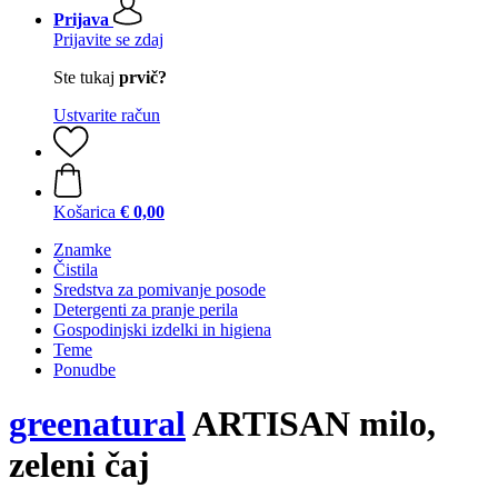
Prijava
Prijavite se zdaj
Ste tukaj
prvič?
Ustvarite račun
Košarica
€ 0,00
Znamke
Čistila
Sredstva za pomivanje posode
Detergenti za pranje perila
Gospodinjski izdelki in higiena
Teme
Ponudbe
greenatural
ARTISAN milo,
zeleni čaj