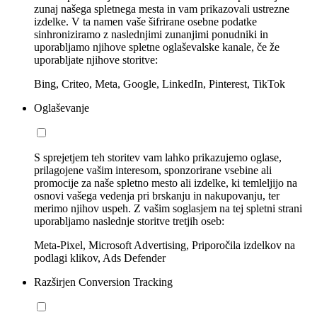
zunaj našega spletnega mesta in vam prikazovali ustrezne
izdelke. V ta namen vaše šifrirane osebne podatke
sinhroniziramo z naslednjimi zunanjimi ponudniki in
uporabljamo njihove spletne oglaševalske kanale, če že
uporabljate njihove storitve:
Bing, Criteo, Meta, Google, LinkedIn, Pinterest, TikTok
Oglaševanje
S sprejetjem teh storitev vam lahko prikazujemo oglase,
prilagojene vašim interesom, sponzorirane vsebine ali
promocije za naše spletno mesto ali izdelke, ki temleljijo na
osnovi vašega vedenja pri brskanju in nakupovanju, ter
merimo njihov uspeh. Z vašim soglasjem na tej spletni strani
uporabljamo naslednje storitve tretjih oseb:
Meta-Pixel, Microsoft Advertising, Priporočila izdelkov na
podlagi klikov, Ads Defender
Razširjen Conversion Tracking