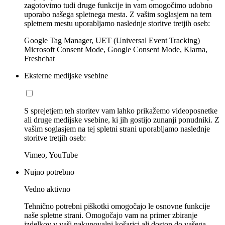
zagotovimo tudi druge funkcije in vam omogočimo udobno
uporabo našega spletnega mesta. Z vašim soglasjem na tem
spletnem mestu uporabljamo naslednje storitve tretjih oseb:
Google Tag Manager, UET (Universal Event Tracking)
Microsoft Consent Mode, Google Consent Mode, Klarna,
Freshchat
Eksterne medijske vsebine
S sprejetjem teh storitev vam lahko prikažemo videoposnetke
ali druge medijske vsebine, ki jih gostijo zunanji ponudniki. Z
vašim soglasjem na tej spletni strani uporabljamo naslednje
storitve tretjih oseb:
Vimeo, YouTube
Nujno potrebno
Vedno aktivno
Tehnično potrebni piškotki omogočajo le osnovne funkcije
naše spletne strani. Omogočajo vam na primer zbiranje
izdelkov v vaši nakupovalni košarici ali dostop do vašega