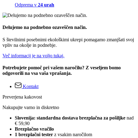
Odprema v
24 urah
Delujemo na podnebno ozaveščen način.
S številnimi posebnimi ekološkimi ukrepi pomagamo zmanjšati svoj
vpliv na okolje in podnebje.
Več informacij je na voljo tukaj.
Potrebujete pomoč pri vašem naročilu? Z veseljem bomo
odgovorili na vsa vaša vprašanja.
Kontakt
Preverjena kakovost
Nakupujte varno in diskretno
Slovenija: standardna dostava brezplačna za pošiljke
nad
€ 59,90
Brezplačno vračilo
1 brezplačni tester
z vsakim naročilom