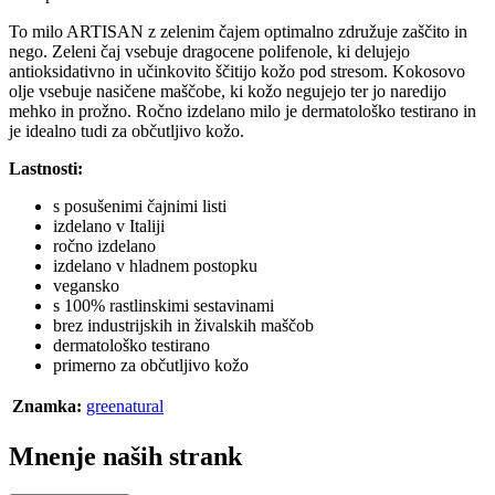
To milo ARTISAN z zelenim čajem optimalno združuje zaščito in
nego. Zeleni čaj vsebuje dragocene polifenole, ki delujejo
antioksidativno in učinkovito ščitijo kožo pod stresom. Kokosovo
olje vsebuje nasičene maščobe, ki kožo negujejo ter jo naredijo
mehko in prožno. Ročno izdelano milo je dermatološko testirano in
je idealno tudi za občutljivo kožo.
Lastnosti:
s posušenimi čajnimi listi
izdelano v Italiji
ročno izdelano
izdelano v hladnem postopku
vegansko
s 100% rastlinskimi sestavinami
brez industrijskih in živalskih maščob
dermatološko testirano
primerno za občutljivo kožo
Znamka:
greenatural
Mnenje naših strank