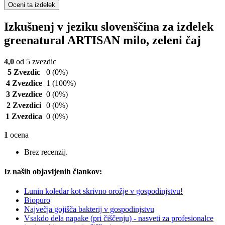
Oceni ta izdelek
Izkušnenj v jeziku slovenščina za izdelek
greenatural ARTISAN milo, zeleni čaj
4,0
od 5 zvezdic
5 Zvezdic
0
(0%)
4 Zvezdice
1
(100%)
3 Zvezdice
0
(0%)
2 Zvezdici
0
(0%)
1 Zvezdica
0
(0%)
1
ocena
Brez recenzij.
Iz naših objavljenih člankov:
Lunin koledar kot skrivno orožje v gospodinjstvu!
Biopuro
Največja gojišča bakterij v gospodinjstvu
Vsakdo dela napake (pri čiščenju) - nasveti za profesionalce