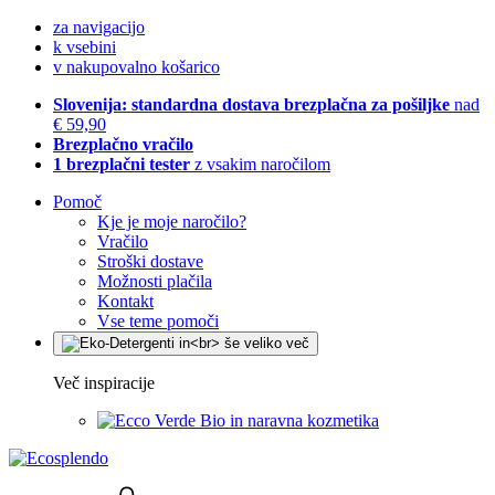
za navigacijo
k vsebini
v nakupovalno košarico
Slovenija: standardna dostava brezplačna za pošiljke
nad
€ 59,90
Brezplačno vračilo
1 brezplačni tester
z vsakim naročilom
Pomoč
Kje je moje naročilo?
Vračilo
Stroški dostave
Možnosti plačila
Kontakt
Vse teme pomoči
Več inspiracije
Bio in naravna kozmetika