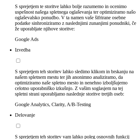
S sprejetjem te storitve lahko bolje razumemo in ocenimo
uspešnost našega spletnega oglaševanja ter optimiziramo našo
oglaševalsko ponudbo. V ta namen vaše šifrirane osebne
podatke sinhroniziramo z naslednjimi zunanjimi ponudniki, če
že uporabljate njihove storitve:
Google Ads
Izvedba
S sprejetjem teh storitev lahko sledimo klikom in brskanju na
našem spletnem mestu ter jih anonimno analiziramo, da
optimiziramo naše spletno mesto in nenehno izboljšujemo
celotno uporabniško izkušnjo. Z vašim soglasjem na tej
spletni strani uporabljamo naslednje storitve tretjih oseb:
Google Analytics, Clarity, A/B-Testing
Delovanje
S sprejetjem teh storitev vam lahko poleg osnovnih funkcij