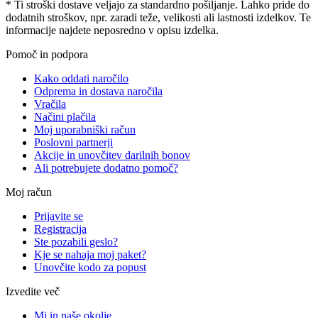
* Ti stroški dostave veljajo za standardno pošiljanje. Lahko pride do
dodatnih stroškov, npr. zaradi teže, velikosti ali lastnosti izdelkov. Te
informacije najdete neposredno v opisu izdelka.
Pomoč in podpora
Kako oddati naročilo
Odprema in dostava naročila
Vračila
Načini plačila
Moj uporabniški račun
Poslovni partnerji
Akcije in unovčitev darilnih bonov
Ali potrebujete dodatno pomoč?
Moj račun
Prijavite se
Registracija
Ste pozabili geslo?
Kje se nahaja moj paket?
Unovčite kodo za popust
Izvedite več
Mi in naše okolje