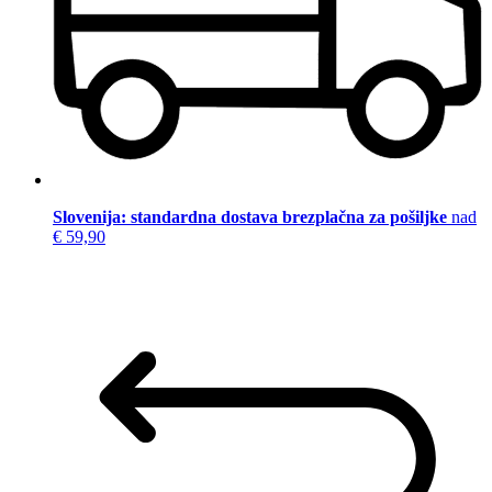
Slovenija: standardna dostava brezplačna za pošiljke
nad
€ 59,90