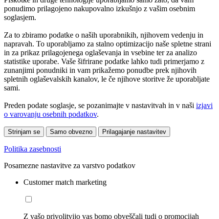
ponudimo prilagojeno nakupovalno izkušnjo z vašim osebnim
soglasjem.
Za to zbiramo podatke o naših uporabnikih, njihovem vedenju in
napravah. To uporabljamo za stalno optimizacijo naše spletne strani
in za prikaz prilagojenega oglaševanja in vsebine ter za analizo
statistike uporabe. Vaše šifrirane podatke lahko tudi primerjamo z
zunanjimi ponudniki in vam prikažemo ponudbe prek njihovih
spletnih oglaševalskih kanalov, le če njihove storitve že uporabljate
sami.
Preden podate soglasje, se pozanimajte v nastavitvah in v naši
izjavi
o varovanju osebnih podatkov
.
Strinjam se
Samo obvezno
Prilagajanje nastavitev
Politika zasebnosti
Posamezne nastavitve za varstvo podatkov
Customer match marketing
Z vašo privolitvijo vas bomo obveščali tudi o promocijah