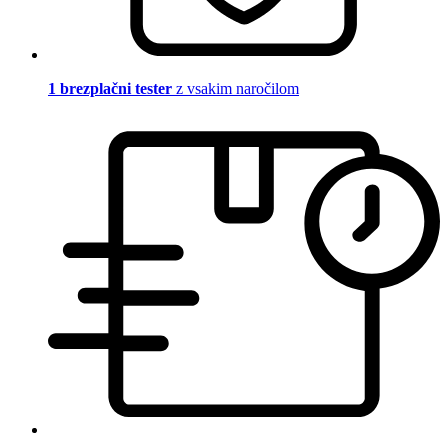
1 brezplačni tester
z vsakim naročilom