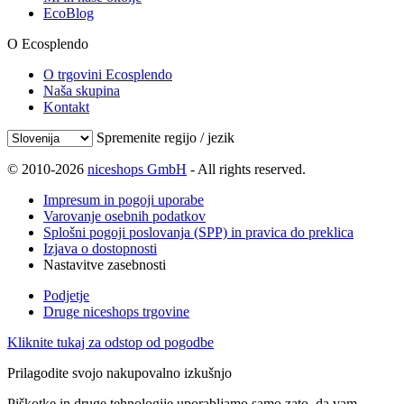
EcoBlog
O Ecosplendo
O trgovini Ecosplendo
Naša skupina
Kontakt
Spremenite regijo / jezik
© 2010-2026
niceshops GmbH
- All rights reserved.
Impresum in pogoji uporabe
Varovanje osebnih podatkov
Splošni pogoji poslovanja (SPP) in pravica do preklica
Izjava o dostopnosti
Nastavitve zasebnosti
Podjetje
Druge niceshops trgovine
Kliknite tukaj za odstop od pogodbe
Prilagodite svojo nakupovalno izkušnjo
Piškotke in druge tehnologije uporabljamo samo zato, da vam