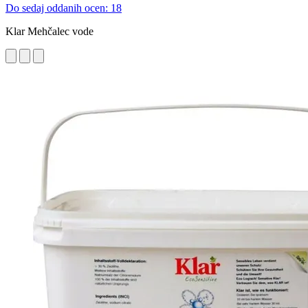
Do sedaj oddanih ocen: 18
Klar Mehčalec vode