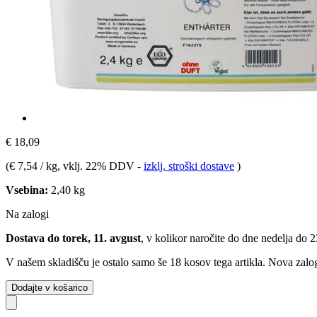
€ 18,09
(
€ 7,54 / kg
, vklj. 22% DDV
-
izklj. stroški dostave
)
Vsebina:
2,40 kg
Na zalogi
Dostava do torek, 11. avgust
, v kolikor naročite do dne
nedelja do 
V našem skladišču je ostalo samo še 18 kosov tega artikla. Nova zalog
Dodajte v košarico