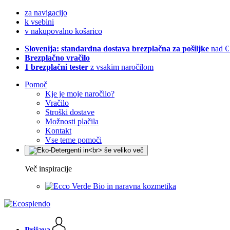
za navigacijo
k vsebini
v nakupovalno košarico
Slovenija: standardna dostava brezplačna za pošiljke
nad €
Brezplačno vračilo
1 brezplačni tester
z vsakim naročilom
Pomoč
Kje je moje naročilo?
Vračilo
Stroški dostave
Možnosti plačila
Kontakt
Vse teme pomoči
Več inspiracije
Bio in naravna kozmetika
Prijava