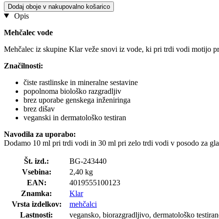
Dodaj oboje v nakupovalno košarico
Opis
Mehčalec vode
Mehčalec iz skupine Klar veže snovi iz vode, ki pri trdi vodi motijo pra
Značilnosti:
čiste rastlinske in mineralne sestavine
popolnoma biološko razgradljiv
brez uporabe genskega inženiringa
brez dišav
veganski in dermatološko testiran
Navodila za uporabo:
Dodamo 10 ml pri trdi vodi in 30 ml pri zelo trdi vodi v posodo za gla
Št. izd.:
BG-243440
Vsebina:
2,40 kg
EAN:
4019555100123
Znamka:
Klar
Vrsta izdelkov:
mehčalci
Lastnosti:
vegansko, biorazgradljivo, dermatološko testiran