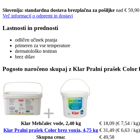
Slovenija: standardna dostava brezplačna za pošiljke
nad € 59,90
Več informacij o odpremi in dostavi
Lastnosti in prednosti
odličen učinek pranja
primeren za vse temperature
dermatološko testiran
brez dišav
Pogosto naročeno skupaj z Klar Pralni prašek Color 
Klar Mehčalec vode, 2,40 kg
€ 18,09
(€ 7,54 / kg)
Klar Pralni prašek Color brez vonja, 4,75 kg
€ 31,49
(€ 6,63 / kg)
Skupna cena:
€ 49,58