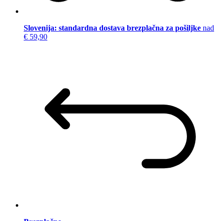
Slovenija: standardna dostava brezplačna za pošiljke
nad
€ 59,90