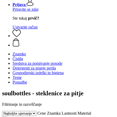
Prijava
Prijavite se zdaj
Ste tukaj
prvič?
Ustvarite račun
Znamke
Čistila
Sredstva za pomivanje posode
Detergenti za pranje perila
Gospodinjski izdelki in higiena
Teme
Ponudbe
soulbottles - steklenice za pitje
Filtriranje in razvrščanje
Cene
Znamka
Lastnosti
Material