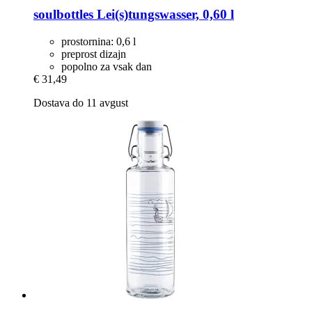
soulbottles
Lei(s)tungswasser, 0,60 l
prostornina: 0,6 l
preprost dizajn
popolno za vsak dan
€ 31,49
Dostava do 11 avgust