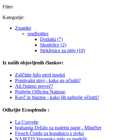
Filter
Kategorije:
Znamke
soulbottles
Dodatki (7)
Skodelice (2)
Steklenice za pitje (10)
Iz naših objavljenih člankov:
Zaščitite hišo pred insekti
Pomivalni stroj - kako ga očistiti?
Ali čistimo preveč?
Podjetje Officina Naturae
Kavč in blazine - kako jih najbolje očistiti?
Odkrijte Ecosplendo :
La Corvette
brabantia Držalo za toaletni papir - MindSet
Frosch Čistilo za kopalnico s sivko
NAIKED Vegansko milo za madeže