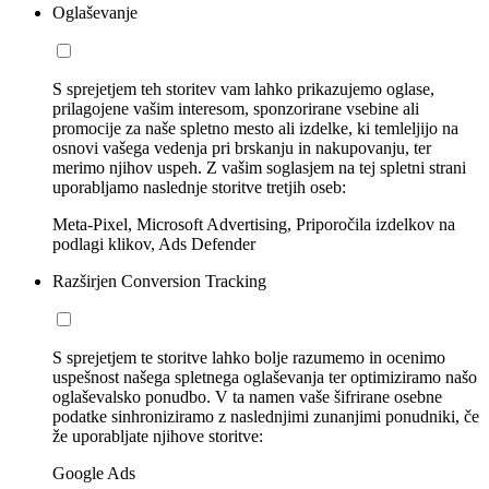
Oglaševanje
S sprejetjem teh storitev vam lahko prikazujemo oglase,
prilagojene vašim interesom, sponzorirane vsebine ali
promocije za naše spletno mesto ali izdelke, ki temleljijo na
osnovi vašega vedenja pri brskanju in nakupovanju, ter
merimo njihov uspeh. Z vašim soglasjem na tej spletni strani
uporabljamo naslednje storitve tretjih oseb:
Meta-Pixel, Microsoft Advertising, Priporočila izdelkov na
podlagi klikov, Ads Defender
Razširjen Conversion Tracking
S sprejetjem te storitve lahko bolje razumemo in ocenimo
uspešnost našega spletnega oglaševanja ter optimiziramo našo
oglaševalsko ponudbo. V ta namen vaše šifrirane osebne
podatke sinhroniziramo z naslednjimi zunanjimi ponudniki, če
že uporabljate njihove storitve:
Google Ads