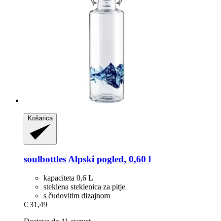
Košarica
soulbottles
Alpski pogled, 0,60 l
kapaciteta 0,6 L
steklena steklenica za pitje
s čudovitim dizajnom
€ 31,49