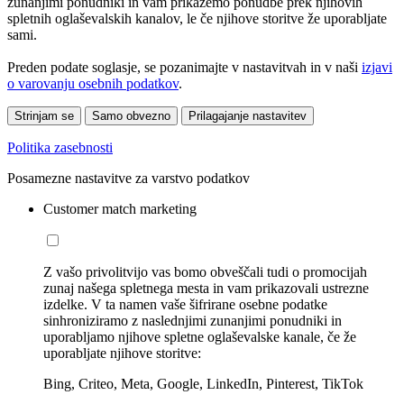
zunanjimi ponudniki in vam prikažemo ponudbe prek njihovih
spletnih oglaševalskih kanalov, le če njihove storitve že uporabljate
sami.
Preden podate soglasje, se pozanimajte v nastavitvah in v naši
izjavi
o varovanju osebnih podatkov
.
Strinjam se
Samo obvezno
Prilagajanje nastavitev
Politika zasebnosti
Posamezne nastavitve za varstvo podatkov
Customer match marketing
Z vašo privolitvijo vas bomo obveščali tudi o promocijah
zunaj našega spletnega mesta in vam prikazovali ustrezne
izdelke. V ta namen vaše šifrirane osebne podatke
sinhroniziramo z naslednjimi zunanjimi ponudniki in
uporabljamo njihove spletne oglaševalske kanale, če že
uporabljate njihove storitve:
Bing, Criteo, Meta, Google, LinkedIn, Pinterest, TikTok