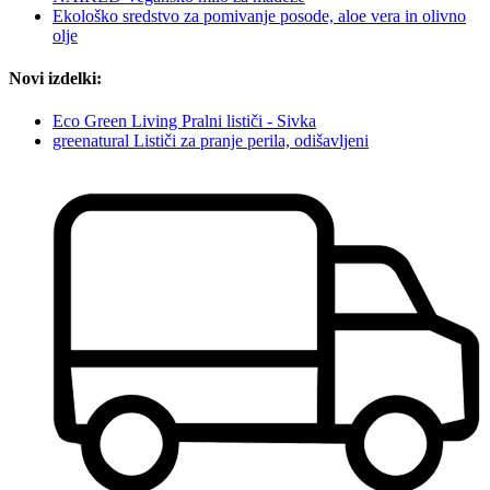
Ekološko sredstvo za pomivanje posode, aloe vera in olivno
olje
Novi izdelki:
Eco Green Living Pralni lističi - Sivka
greenatural Lističi za pranje perila, odišavljeni