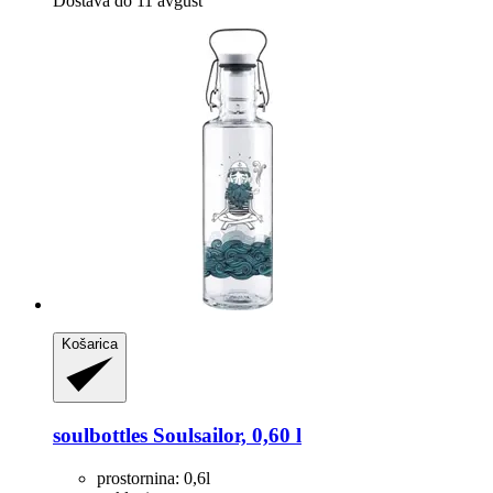
Dostava do 11 avgust
Košarica
soulbottles
Soulsailor, 0,60 l
prostornina: 0,6l