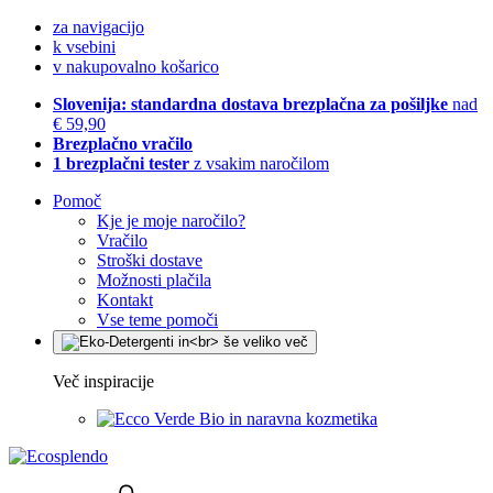
za navigacijo
k vsebini
v nakupovalno košarico
Slovenija: standardna dostava brezplačna za pošiljke
nad
€ 59,90
Brezplačno vračilo
1 brezplačni tester
z vsakim naročilom
Pomoč
Kje je moje naročilo?
Vračilo
Stroški dostave
Možnosti plačila
Kontakt
Vse teme pomoči
Več inspiracije
Bio in naravna kozmetika