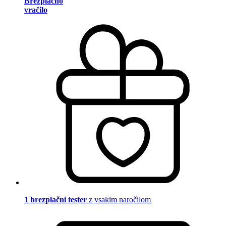
Brezplačno
vračilo
1 brezplačni tester
z vsakim naročilom