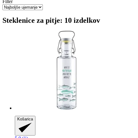
Filter
Steklenice za pitje: 10 izdelkov
Košarica