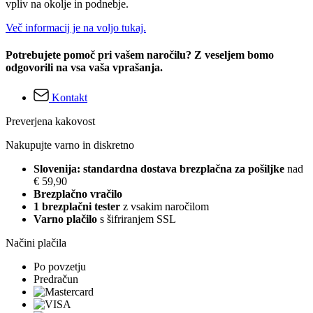
vpliv na okolje in podnebje.
Več informacij je na voljo tukaj.
Potrebujete pomoč pri vašem naročilu? Z veseljem bomo
odgovorili na vsa vaša vprašanja.
Kontakt
Preverjena kakovost
Nakupujte varno in diskretno
Slovenija: standardna dostava brezplačna za pošiljke
nad
€ 59,90
Brezplačno vračilo
1 brezplačni tester
z vsakim naročilom
Varno plačilo
s šifriranjem SSL
Načini plačila
Po povzetju
Predračun