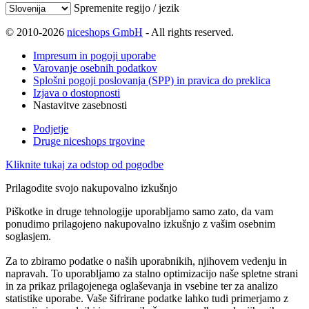
Spremenite regijo / jezik
© 2010-2026
niceshops GmbH
- All rights reserved.
Impresum in pogoji uporabe
Varovanje osebnih podatkov
Splošni pogoji poslovanja (SPP) in pravica do preklica
Izjava o dostopnosti
Nastavitve zasebnosti
Podjetje
Druge niceshops trgovine
Kliknite tukaj za odstop od pogodbe
Prilagodite svojo nakupovalno izkušnjo
Piškotke in druge tehnologije uporabljamo samo zato, da vam
ponudimo prilagojeno nakupovalno izkušnjo z vašim osebnim
soglasjem.
Za to zbiramo podatke o naših uporabnikih, njihovem vedenju in
napravah. To uporabljamo za stalno optimizacijo naše spletne strani
in za prikaz prilagojenega oglaševanja in vsebine ter za analizo
statistike uporabe. Vaše šifrirane podatke lahko tudi primerjamo z