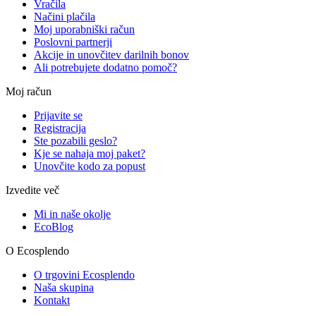
Vračila
Načini plačila
Moj uporabniški račun
Poslovni partnerji
Akcije in unovčitev darilnih bonov
Ali potrebujete dodatno pomoč?
Moj račun
Prijavite se
Registracija
Ste pozabili geslo?
Kje se nahaja moj paket?
Unovčite kodo za popust
Izvedite več
Mi in naše okolje
EcoBlog
O Ecosplendo
O trgovini Ecosplendo
Naša skupina
Kontakt