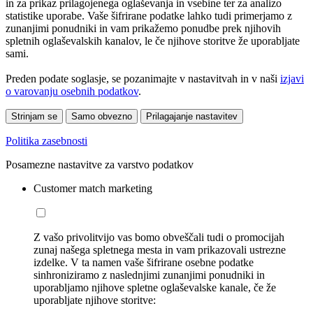
in za prikaz prilagojenega oglaševanja in vsebine ter za analizo
statistike uporabe. Vaše šifrirane podatke lahko tudi primerjamo z
zunanjimi ponudniki in vam prikažemo ponudbe prek njihovih
spletnih oglaševalskih kanalov, le če njihove storitve že uporabljate
sami.
Preden podate soglasje, se pozanimajte v nastavitvah in v naši
izjavi
o varovanju osebnih podatkov
.
Strinjam se
Samo obvezno
Prilagajanje nastavitev
Politika zasebnosti
Posamezne nastavitve za varstvo podatkov
Customer match marketing
Z vašo privolitvijo vas bomo obveščali tudi o promocijah
zunaj našega spletnega mesta in vam prikazovali ustrezne
izdelke. V ta namen vaše šifrirane osebne podatke
sinhroniziramo z naslednjimi zunanjimi ponudniki in
uporabljamo njihove spletne oglaševalske kanale, če že
uporabljate njihove storitve: