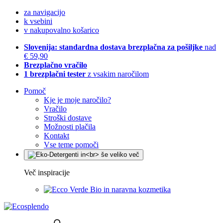
za navigacijo
k vsebini
v nakupovalno košarico
Slovenija: standardna dostava brezplačna za pošiljke
nad
€ 59,90
Brezplačno vračilo
1 brezplačni tester
z vsakim naročilom
Pomoč
Kje je moje naročilo?
Vračilo
Stroški dostave
Možnosti plačila
Kontakt
Vse teme pomoči
Več inspiracije
Bio in naravna kozmetika