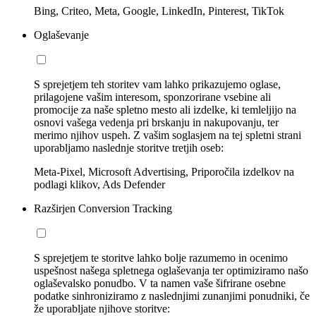
Bing, Criteo, Meta, Google, LinkedIn, Pinterest, TikTok
Oglaševanje
S sprejetjem teh storitev vam lahko prikazujemo oglase,
prilagojene vašim interesom, sponzorirane vsebine ali
promocije za naše spletno mesto ali izdelke, ki temleljijo na
osnovi vašega vedenja pri brskanju in nakupovanju, ter
merimo njihov uspeh. Z vašim soglasjem na tej spletni strani
uporabljamo naslednje storitve tretjih oseb:
Meta-Pixel, Microsoft Advertising, Priporočila izdelkov na
podlagi klikov, Ads Defender
Razširjen Conversion Tracking
S sprejetjem te storitve lahko bolje razumemo in ocenimo
uspešnost našega spletnega oglaševanja ter optimiziramo našo
oglaševalsko ponudbo. V ta namen vaše šifrirane osebne
podatke sinhroniziramo z naslednjimi zunanjimi ponudniki, če
že uporabljate njihove storitve: