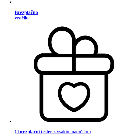
Brezplačno
vračilo
1 brezplačni tester
z vsakim naročilom