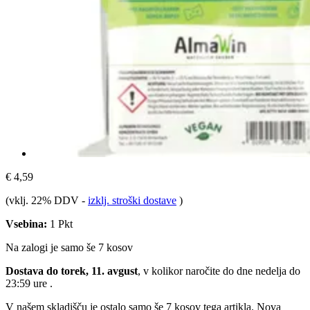
€ 4,59
(vklj. 22% DDV
-
izklj. stroški dostave
)
Vsebina:
1 Pkt
Na zalogi je samo še 7 kosov
Dostava do torek, 11. avgust
, v kolikor naročite do dne
nedelja do
23:59 ure
.
V našem skladišču je ostalo samo še 7 kosov tega artikla. Nova