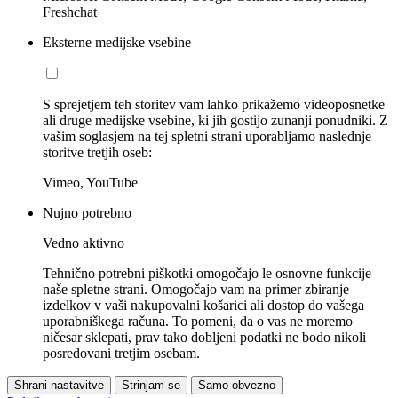
Freshchat
Eksterne medijske vsebine
S sprejetjem teh storitev vam lahko prikažemo videoposnetke
ali druge medijske vsebine, ki jih gostijo zunanji ponudniki. Z
vašim soglasjem na tej spletni strani uporabljamo naslednje
storitve tretjih oseb:
Vimeo, YouTube
Nujno potrebno
Vedno aktivno
Tehnično potrebni piškotki omogočajo le osnovne funkcije
naše spletne strani. Omogočajo vam na primer zbiranje
izdelkov v vaši nakupovalni košarici ali dostop do vašega
uporabniškega računa. To pomeni, da o vas ne moremo
ničesar sklepati, prav tako dobljeni podatki ne bodo nikoli
posredovani tretjim osebam.
Shrani nastavitve
Strinjam se
Samo obvezno