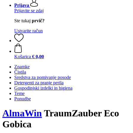
Prijava
Prijavite se zdaj
Ste tukaj
prvič?
Ustvarite račun
Košarica
€ 0,00
Znamke
Čistila
Sredstva za pomivanje posode
Detergenti za pranje perila
Gospodinjski izdelki in higiena
Teme
Ponudbe
AlmaWin
TraumZauber Eco
Gobica