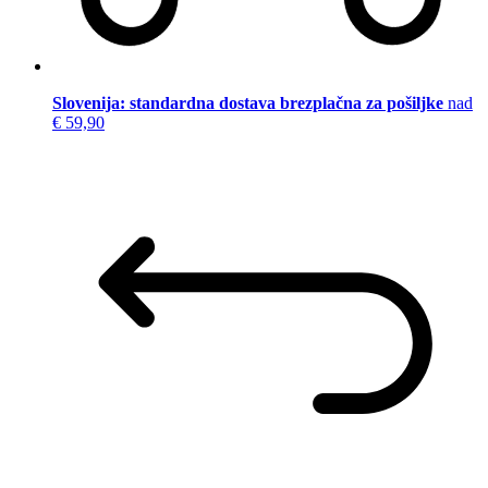
Slovenija: standardna dostava brezplačna za pošiljke
nad
€ 59,90