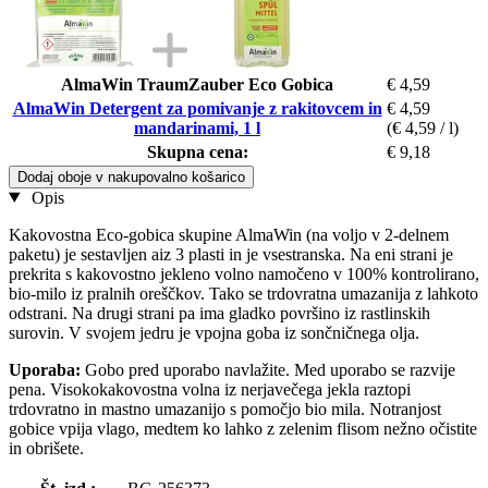
AlmaWin TraumZauber Eco Gobica
€ 4,59
AlmaWin Detergent za pomivanje z rakitovcem in
€ 4,59
mandarinami, 1 l
(€ 4,59 / l)
Skupna cena:
€ 9,18
Dodaj oboje v nakupovalno košarico
Opis
Kakovostna Eco-gobica skupine AlmaWin (na voljo v 2-delnem
paketu) je sestavljen aiz 3 plasti in je vsestranska. Na eni strani je
prekrita s kakovostno jekleno volno namočeno v 100% kontrolirano,
bio-milo iz pralnih oreščkov. Tako se trdovratna umazanija z lahkoto
odstrani. Na drugi strani pa ima gladko površino iz rastlinskih
surovin. V svojem jedru je vpojna goba iz sončničnega olja.
Uporaba:
Gobo pred uporabo navlažite. Med uporabo se razvije
pena. Visokokakovostna volna iz nerjavečega jekla raztopi
trdovratno in mastno umazanijo s pomočjo bio mila. Notranjost
gobice vpija vlago, medtem ko lahko z zelenim flisom nežno očistite
in obrišete.