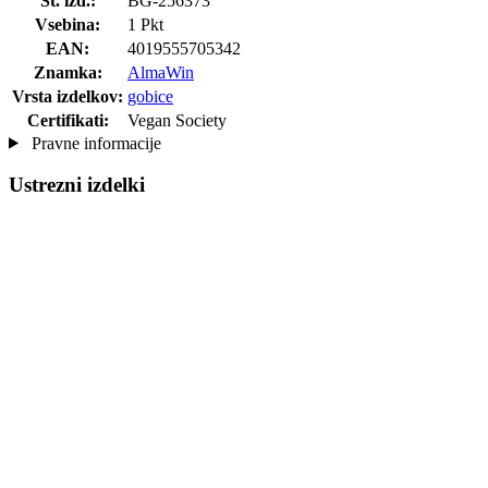
Št. izd.:
BG-256373
Vsebina:
1 Pkt
EAN:
4019555705342
Znamka:
AlmaWin
Vrsta izdelkov:
gobice
Certifikati:
Vegan Society
Pravne informacije
Ustrezni izdelki