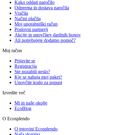
Kako oddati naročilo
Odprema in dostava naročila
Vračila
Načini plačila
Moj uporabniški račun
Poslovni partnerji
Akcije in unovčitev darilnih bonov
Ali potrebujete dodatno pomoč?
Moj račun
Prijavite se
Registracija
Ste pozabili geslo?
Kje se nahaja moj paket?
Unovčite kodo za popust
Izvedite več
Mi in naše okolje
EcoBlog
O Ecosplendo
O trgovini Ecosplendo
Naša skupina