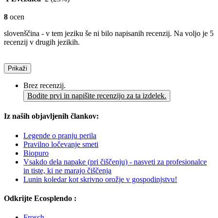
8
ocen
slovenščina - v tem jeziku še ni bilo napisanih recenzij. Na voljo je 5
recenzij v drugih jezikih.
Prikaži
Brez recenzij.
Bodite prvi in napišite recenzijo za ta izdelek.
Iz naših objavljenih člankov:
Legende o pranju perila
Pravilno ločevanje smeti
Biopuro
Vsakdo dela napake (pri čiščenju) - nasveti za profesionalce
in tiste, ki ne marajo čiščenja
Lunin koledar kot skrivno orožje v gospodinjstvu!
Odkrijte Ecosplendo :
Frosch