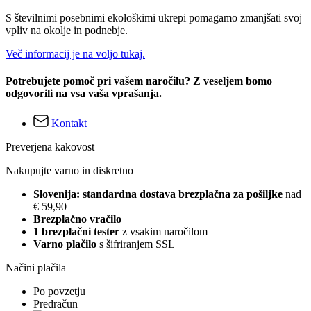
S številnimi posebnimi ekološkimi ukrepi pomagamo zmanjšati svoj
vpliv na okolje in podnebje.
Več informacij je na voljo tukaj.
Potrebujete pomoč pri vašem naročilu? Z veseljem bomo
odgovorili na vsa vaša vprašanja.
Kontakt
Preverjena kakovost
Nakupujte varno in diskretno
Slovenija: standardna dostava brezplačna za pošiljke
nad
€ 59,90
Brezplačno vračilo
1 brezplačni tester
z vsakim naročilom
Varno plačilo
s šifriranjem SSL
Načini plačila
Po povzetju
Predračun