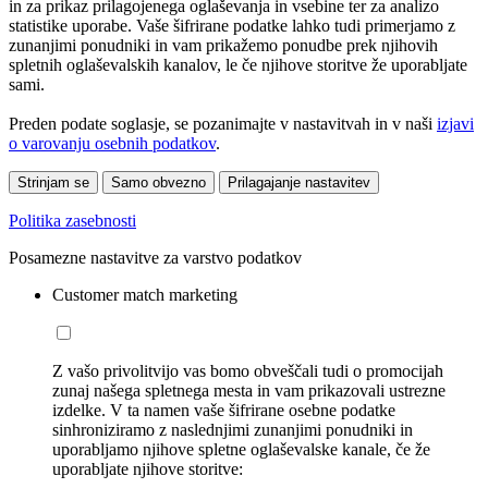
in za prikaz prilagojenega oglaševanja in vsebine ter za analizo
statistike uporabe. Vaše šifrirane podatke lahko tudi primerjamo z
zunanjimi ponudniki in vam prikažemo ponudbe prek njihovih
spletnih oglaševalskih kanalov, le če njihove storitve že uporabljate
sami.
Preden podate soglasje, se pozanimajte v nastavitvah in v naši
izjavi
o varovanju osebnih podatkov
.
Strinjam se
Samo obvezno
Prilagajanje nastavitev
Politika zasebnosti
Posamezne nastavitve za varstvo podatkov
Customer match marketing
Z vašo privolitvijo vas bomo obveščali tudi o promocijah
zunaj našega spletnega mesta in vam prikazovali ustrezne
izdelke. V ta namen vaše šifrirane osebne podatke
sinhroniziramo z naslednjimi zunanjimi ponudniki in
uporabljamo njihove spletne oglaševalske kanale, če že
uporabljate njihove storitve: