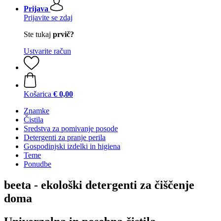
Prijava
Prijavite se zdaj
Ste tukaj
prvič?
Ustvarite račun
Košarica
€ 0,00
Znamke
Čistila
Sredstva za pomivanje posode
Detergenti za pranje perila
Gospodinjski izdelki in higiena
Teme
Ponudbe
beeta - ekološki detergenti za čiščenje
doma