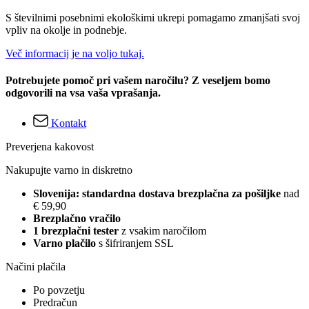
S številnimi posebnimi ekološkimi ukrepi pomagamo zmanjšati svoj
vpliv na okolje in podnebje.
Več informacij je na voljo tukaj.
Potrebujete pomoč pri vašem naročilu? Z veseljem bomo
odgovorili na vsa vaša vprašanja.
Kontakt
Preverjena kakovost
Nakupujte varno in diskretno
Slovenija: standardna dostava brezplačna za pošiljke
nad
€ 59,90
Brezplačno vračilo
1 brezplačni tester
z vsakim naročilom
Varno plačilo
s šifriranjem SSL
Načini plačila
Po povzetju
Predračun