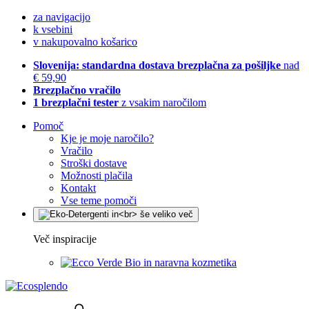
za navigacijo
k vsebini
v nakupovalno košarico
Slovenija: standardna dostava brezplačna za pošiljke
nad
€ 59,90
Brezplačno vračilo
1 brezplačni tester
z vsakim naročilom
Pomoč
Kje je moje naročilo?
Vračilo
Stroški dostave
Možnosti plačila
Kontakt
Vse teme pomoči
Več inspiracije
Bio in naravna kozmetika