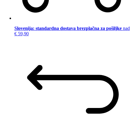
Slovenija: standardna dostava brezplačna za pošiljke
nad
€ 59,90