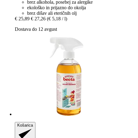
brez alkohola, posebej za alergike
ekološko in prijazno do okolja
brez dišav ali eteričnih olj
€ 25,89
€ 27,26
(€ 5,18 / l)
Dostava do 12 avgust
Košarica