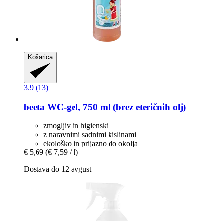
Košarica
3.9 (13)
beeta
WC-​gel, 750 ml (brez eteričnih olj)
zmogljiv in higienski
z naravnimi sadnimi kislinami
ekološko in prijazno do okolja
€ 5,69
(€ 7,59 / l)
Dostava do 12 avgust