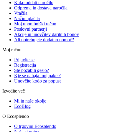
Kako oddati naročilo
Odprema in dostava naročila
Vračila
Načini plačila
Moj uporabniški račun
Poslovni partnerji
Akcije in unovčitev darilnih bonov
Ali potrebujete dodatno pomoč?
Moj račun
Prijavite se
Registracija
Ste pozabili geslo?
Kje se nahaja moj paket?
Unovčite kodo za popust
Izvedite več
Mi in naše okolje
EcoBlog
O Ecosplendo
O trgovini Ecosplendo
Naša skupina