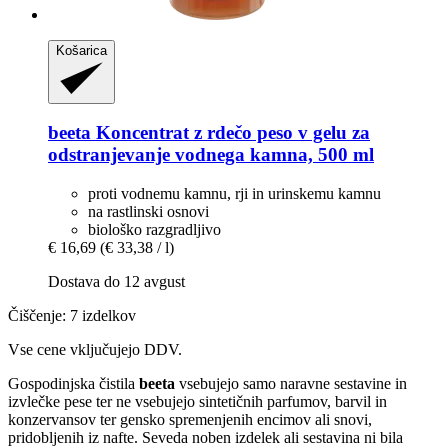
Košarica
beeta
Koncentrat z rdečo peso v gelu za
odstranjevanje vodnega kamna, 500 ml
proti vodnemu kamnu, rji in urinskemu kamnu
na rastlinski osnovi
biološko razgradljivo
€ 16,69
(€ 33,38 / l)
Dostava do 12 avgust
Čiščenje: 7 izdelkov
Vse cene vključujejo DDV.
Gospodinjska čistila
beeta
vsebujejo samo naravne sestavine in
izvlečke pese ter ne vsebujejo sintetičnih parfumov, barvil in
konzervansov ter gensko spremenjenih encimov ali snovi,
pridobljenih iz nafte. Seveda noben izdelek ali sestavina ni bila