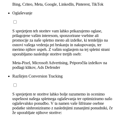
Bing, Criteo, Meta, Google, LinkedIn, Pinterest, TikTok
Oglaševanje
S sprejetjem teh storitev vam lahko prikazujemo oglase,
prilagojene vašim interesom, sponzorirane vsebine ali
promocije za naše spletno mesto ali izdelke, ki temleljijo na
osnovi vašega vedenja pri brskanju in nakupovanju, ter
merimo njihov uspeh. Z vašim soglasjem na tej spletni strani
uporabljamo naslednje storitve tretjih oseb:
Meta-Pixel, Microsoft Advertising, Priporočila izdelkov na
podlagi klikov, Ads Defender
Razširjen Conversion Tracking
S sprejetjem te storitve lahko bolje razumemo in ocenimo
uspešnost našega spletnega oglaševanja ter optimiziramo našo
oglaševalsko ponudbo. V ta namen vaše šifrirane osebne
podatke sinhroniziramo z naslednjimi zunanjimi ponudniki, če
že uporabljate njihove storitve: