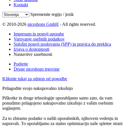
Kontakt
Spremenite regijo / jezik
© 2010-2026
niceshops GmbH
- All rights reserved.
Impresum in pogoji uporabe
Varovanje osebnih podatkov
Splošni pogoji poslovanja (SPP) in pravica do preklica
Izjava o dostopnosti
Nastavitve zasebnosti
Podjetje
Druge niceshops trgovine
Kliknite tukaj za odstop od pogodbe
Prilagodite svojo nakupovalno izkušnjo
Piškotke in druge tehnologije uporabljamo samo zato, da vam
ponudimo prilagojeno nakupovalno izkušnjo z vašim osebnim
soglasjem.
Za to zbiramo podatke o naših uporabnikih, njihovem vedenju in
napravah. To uporabljamo za stalno optimizacijo naše spletne strani