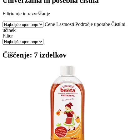
Univerzalna in posebna čistila
Filtriranje in razvrščanje
Cene
Lastnosti
Področje uporabe
Čistilni
učinek
Filter
Čiščenje: 7 izdelkov