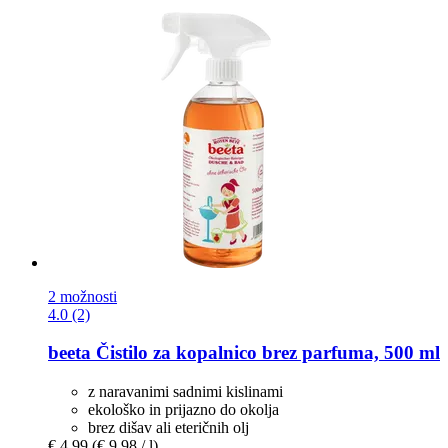
2 možnosti
4.0 (2)
beeta
Čistilo za kopalnico brez parfuma, 500 ml
z naravanimi sadnimi kislinami
ekološko in prijazno do okolja
brez dišav ali eteričnih olj
€ 4,99
(€ 9,98 / l)