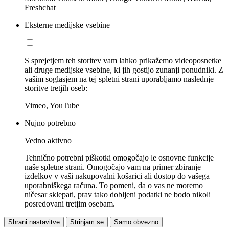
Freshchat
Eksterne medijske vsebine
S sprejetjem teh storitev vam lahko prikažemo videoposnetke
ali druge medijske vsebine, ki jih gostijo zunanji ponudniki. Z
vašim soglasjem na tej spletni strani uporabljamo naslednje
storitve tretjih oseb:
Vimeo, YouTube
Nujno potrebno
Vedno aktivno
Tehnično potrebni piškotki omogočajo le osnovne funkcije
naše spletne strani. Omogočajo vam na primer zbiranje
izdelkov v vaši nakupovalni košarici ali dostop do vašega
uporabniškega računa. To pomeni, da o vas ne moremo
ničesar sklepati, prav tako dobljeni podatki ne bodo nikoli
posredovani tretjim osebam.
Shrani nastavitve
Strinjam se
Samo obvezno