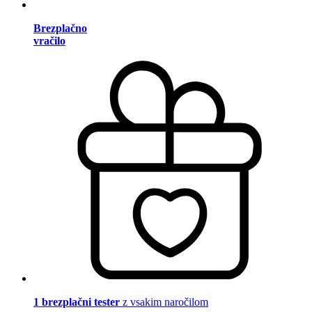
Brezplačno
vračilo
1 brezplačni tester
z vsakim naročilom