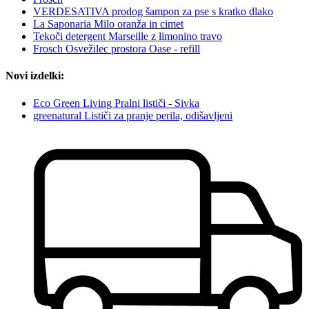
VERDESATIVA prodog šampon za pse s kratko dlako
La Saponaria Milo oranža in cimet
Tekoči detergent Marseille z limonino travo
Frosch Osvežilec prostora Oase - refill
Novi izdelki:
Eco Green Living Pralni lističi - Sivka
greenatural Lističi za pranje perila, odišavljeni