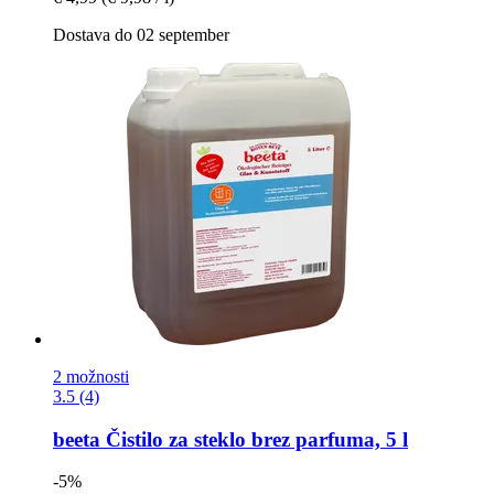
Dostava do 02 september
2 možnosti
3.5 (4)
beeta
Čistilo za steklo brez parfuma, 5 l
-5%