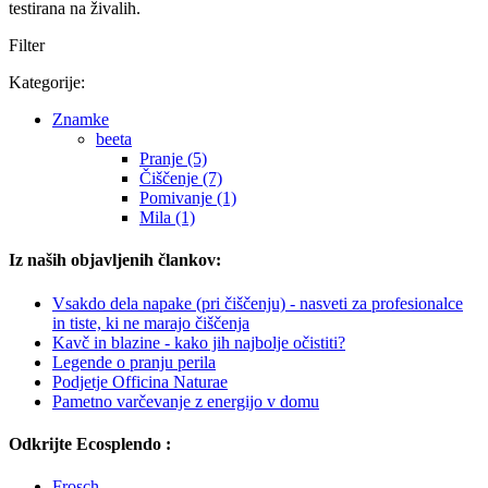
testirana na živalih.
Filter
Kategorije:
Znamke
beeta
Pranje (5)
Čiščenje (7)
Pomivanje (1)
Mila (1)
Iz naših objavljenih člankov:
Vsakdo dela napake (pri čiščenju) - nasveti za profesionalce
in tiste, ki ne marajo čiščenja
Kavč in blazine - kako jih najbolje očistiti?
Legende o pranju perila
Podjetje Officina Naturae
Pametno varčevanje z energijo v domu
Odkrijte Ecosplendo :
Frosch