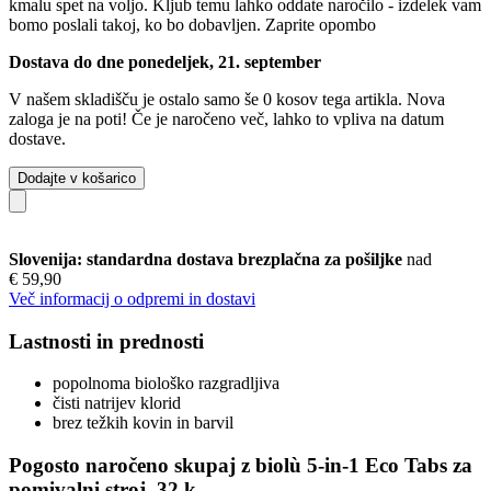
kmalu spet na voljo. Kljub temu lahko oddate naročilo - izdelek vam
bomo poslali takoj, ko bo dobavljen.
Zaprite opombo
Dostava do dne ponedeljek, 21. september
V našem skladišču je ostalo samo še 0 kosov tega artikla. Nova
zaloga je na poti! Če je naročeno več, lahko to vpliva na datum
dostave.
Dodajte v košarico
Slovenija: standardna dostava brezplačna za pošiljke
nad
€ 59,90
Več informacij o odpremi in dostavi
Lastnosti in prednosti
popolnoma biološko razgradljiva
čisti natrijev klorid
brez težkih kovin in barvil
Pogosto naročeno skupaj z biolù 5-in-1 Eco Tabs za
pomivalni stroj, 32 k.