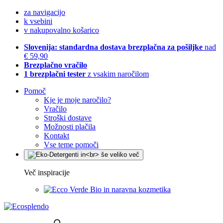
za navigacijo
k vsebini
v nakupovalno košarico
Slovenija: standardna dostava brezplačna za pošiljke
nad
€ 59,90
Brezplačno vračilo
1 brezplačni tester
z vsakim naročilom
Pomoč
Kje je moje naročilo?
Vračilo
Stroški dostave
Možnosti plačila
Kontakt
Vse teme pomoči
Več inspiracije
Bio in naravna kozmetika