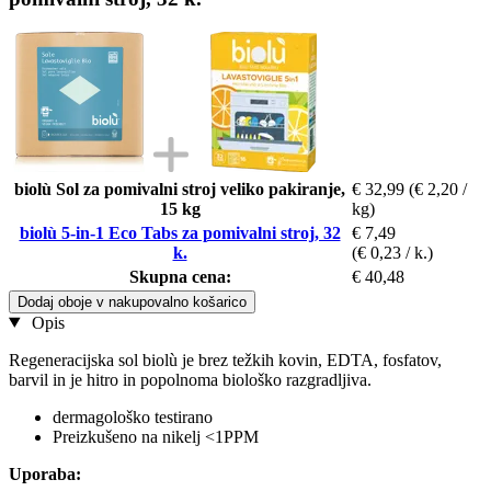
biolù Sol za pomivalni stroj veliko pakiranje,
€ 32,99
(€ 2,20 /
15 kg
kg)
biolù 5-in-1 Eco Tabs za pomivalni stroj, 32
€ 7,49
k.
(€ 0,23 / k.)
Skupna cena:
€ 40,48
Dodaj oboje v nakupovalno košarico
Opis
Regeneracijska sol biolù je brez težkih kovin, EDTA, fosfatov,
barvil in je hitro in popolnoma biološko razgradljiva.
dermagološko testirano
Preizkušeno na nikelj <1PPM
Uporaba: