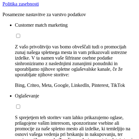
Politika zasebnosti
Posamezne nastavitve za varstvo podatkov
Customer match marketing
Z vašo privolitvijo vas bomo obveščali tudi o promocijah
zunaj našega spletnega mesta in vam prikazovali ustrezne
izdelke. V ta namen vaše šifrirane osebne podatke
sinhroniziramo z naslednjimi zunanjimi ponudniki in
uporabljamo njihove spletne oglaševalske kanale, če že
uporabljate njihove storitve:
Bing, Criteo, Meta, Google, LinkedIn, Pinterest, TikTok
Oglaševanje
S sprejetjem teh storitev vam lahko prikazujemo oglase,
prilagojene vašim interesom, sponzorirane vsebine ali
promocije za naše spletno mesto ali izdelke, ki temleljijo na
osnovi vašega vedenja pri brskanju in nakupovanju, ter