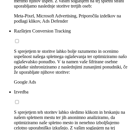
merimo njihov uspeh. Z vašim soglasjem na tej spletni strani
uporabljamo naslednje storitve tretjih oseb:
Meta-Pixel, Microsoft Advertising, Priporočila izdelkov na
podlagi klikov, Ads Defender
Razširjen Conversion Tracking
S sprejetjem te storitve lahko bolje razumemo in ocenimo
uspešnost našega spletnega oglaševanja ter optimiziramo našo
oglaševalsko ponudbo. V ta namen vaše šifrirane osebne
podatke sinhroniziramo z naslednjimi zunanjimi ponudniki, če
že uporabljate njihove storitve:
Google Ads
Izvedba
S sprejetjem teh storitev lahko sledimo klikom in brskanju na
našem spletnem mestu ter jih anonimno analiziramo, da
optimiziramo naše spletno mesto in nenehno izboljšujemo
celotno uporabniško izkušnjo. Z vašim soglasjem na tej