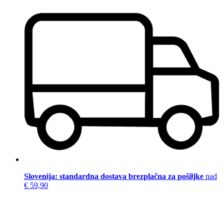
Slovenija: standardna dostava brezplačna za pošiljke
nad
€ 59,90