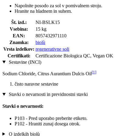
Napolnite posodo za sol v pomivalnem stroju.
Hranite na hladnem in suhem.
Št. izd.:
NI-BSLK15
Vsebina:
15 kg
EAN:
8057432971110
Znamka:
biolù
Vrsta izdelkov:
regenerativne soli
Certifikati:
Certificazione Biologica QC, Vegan OK
Sestavine (INCI)
[1]
Sodium Chloride, Citrus Aurantium Dulcis Oil
čisto naravne sestavine
Stavki o nevarnosti in previdnostni stavki
Stavki o nevarnosti:
P103 - Pred uporabo preberite etiketo.
P102 - Hraniti zunaj dosega otrok.
O izdelkih biolù