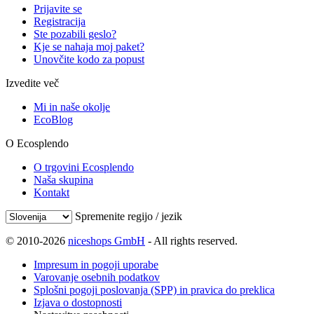
Prijavite se
Registracija
Ste pozabili geslo?
Kje se nahaja moj paket?
Unovčite kodo za popust
Izvedite več
Mi in naše okolje
EcoBlog
O Ecosplendo
O trgovini Ecosplendo
Naša skupina
Kontakt
Spremenite regijo / jezik
© 2010-2026
niceshops GmbH
- All rights reserved.
Impresum in pogoji uporabe
Varovanje osebnih podatkov
Splošni pogoji poslovanja (SPP) in pravica do preklica
Izjava o dostopnosti