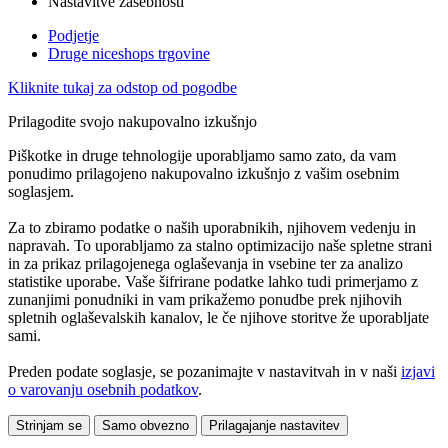
Nastavitve zasebnosti
Podjetje
Druge niceshops trgovine
Kliknite tukaj za odstop od pogodbe
Prilagodite svojo nakupovalno izkušnjo
Piškotke in druge tehnologije uporabljamo samo zato, da vam
ponudimo prilagojeno nakupovalno izkušnjo z vašim osebnim
soglasjem.
Za to zbiramo podatke o naših uporabnikih, njihovem vedenju in
napravah. To uporabljamo za stalno optimizacijo naše spletne strani
in za prikaz prilagojenega oglaševanja in vsebine ter za analizo
statistike uporabe. Vaše šifrirane podatke lahko tudi primerjamo z
zunanjimi ponudniki in vam prikažemo ponudbe prek njihovih
spletnih oglaševalskih kanalov, le če njihove storitve že uporabljate
sami.
Preden podate soglasje, se pozanimajte v nastavitvah in v naši
izjavi
o varovanju osebnih podatkov
.
Strinjam se
Samo obvezno
Prilagajanje nastavitev