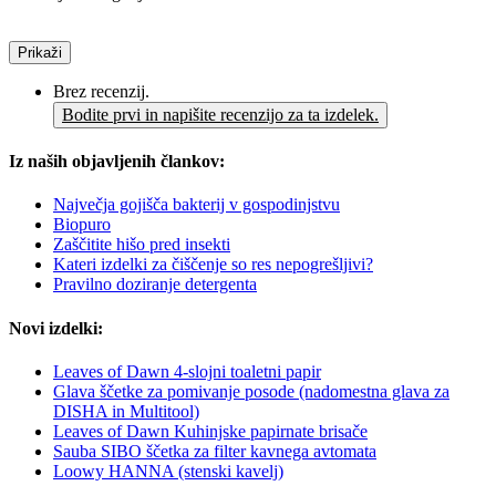
Prikaži
Brez recenzij.
Bodite prvi in napišite recenzijo za ta izdelek.
Iz naših objavljenih člankov:
Največja gojišča bakterij v gospodinjstvu
Biopuro
Zaščitite hišo pred insekti
Kateri izdelki za čiščenje so res nepogrešljivi?
Pravilno doziranje detergenta
Novi izdelki:
Leaves of Dawn 4-slojni toaletni papir
Glava ščetke za pomivanje posode (nadomestna glava za
DISHA in Multitool)
Leaves of Dawn Kuhinjske papirnate brisače
Sauba SIBO ščetka za filter kavnega avtomata
Loowy HANNA (stenski kavelj)