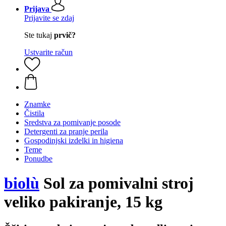
Prijava
Prijavite se zdaj
Ste tukaj
prvič?
Ustvarite račun
Znamke
Čistila
Sredstva za pomivanje posode
Detergenti za pranje perila
Gospodinjski izdelki in higiena
Teme
Ponudbe
biolù
Sol za pomivalni stroj
veliko pakiranje, 15 kg