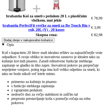
brabantia Koš za smeti s pedalom 20 L s plastičnim
€ 78,99
vložkom, mat jeklo
brabantia PerfectFit vrečke za smeti za Bo Touch Bin v
€ 3,99
roli, 20L (Y) - 20 kosov
Skupna cena:
€ 82,98
Dodaj oboje v nakupovalno košarico
Opis
Koš s kapaciteto 20 litrov nudi idealno rešitev za najrazličnejše vrste
odpadkov. S svojo obliko in inovativno zasnovo je idealen tako za
kuhinjo kot tudi pisarno. Zaradi edinstvene funkcije mehkega
zapiranje se gladko in tiho zapre. Inovativni pokrov pa preprečuje
neprijetne vonjave, poleg tega ima koš veliko odprtino za smeti, ki
tako ne bodo nikoli več letele mimo.
primerno za kuhinjo in pisarno
s funkcijo mehkega zapiranja
z vgrajenim pedalom
nedrseče dno za večjo stabilnost in zaščito tal
preprosto prestavljanje koša s pomočjo ročaja na robu
pokrova