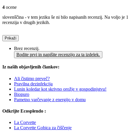
4
ocene
slovenščina - v tem jeziku še ni bilo napisanih recenzij. Na voljo je 1
recenzija v drugih jezikih.
Prikaži
Brez recenzij.
Bodite prvi in napišite recenzijo za ta izdelek.
Iz naših objavljenih člankov:
Ali čistimo preveč?
Pravilna dezinfekcija
Lunin koledar kot skrivno orožje v gospodinjstvu!
Biopuro
Pametno varčevanje z energijo v domu
Odkrijte Ecosplendo :
La Corvette
La Corvette Gobica za čiščenje