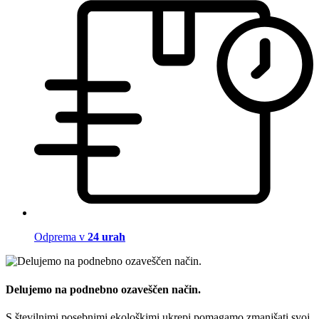
Odprema v
24 urah
Delujemo na podnebno ozaveščen način.
S številnimi posebnimi ekološkimi ukrepi pomagamo zmanjšati svoj