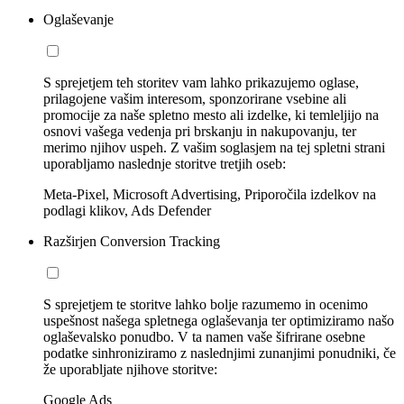
Oglaševanje
S sprejetjem teh storitev vam lahko prikazujemo oglase,
prilagojene vašim interesom, sponzorirane vsebine ali
promocije za naše spletno mesto ali izdelke, ki temleljijo na
osnovi vašega vedenja pri brskanju in nakupovanju, ter
merimo njihov uspeh. Z vašim soglasjem na tej spletni strani
uporabljamo naslednje storitve tretjih oseb:
Meta-Pixel, Microsoft Advertising, Priporočila izdelkov na
podlagi klikov, Ads Defender
Razširjen Conversion Tracking
S sprejetjem te storitve lahko bolje razumemo in ocenimo
uspešnost našega spletnega oglaševanja ter optimiziramo našo
oglaševalsko ponudbo. V ta namen vaše šifrirane osebne
podatke sinhroniziramo z naslednjimi zunanjimi ponudniki, če
že uporabljate njihove storitve:
Google Ads