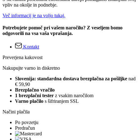
vpliv na okolje in podnebje.
Več informacij je na voljo tukaj.
Potrebujete pomoč pri vašem naročilu? Z veseljem bomo
odgovorili na vsa vaša vprašanja.
Kontakt
Preverjena kakovost
Nakupujte varno in diskretno
Slovenija: standardna dostava brezplačna za pošiljke
nad
€ 59,90
Brezplačno vračilo
1 brezplačni tester
z vsakim naročilom
Varno plačilo
s šifriranjem SSL
Načini plačila
Po povzetju
Predračun