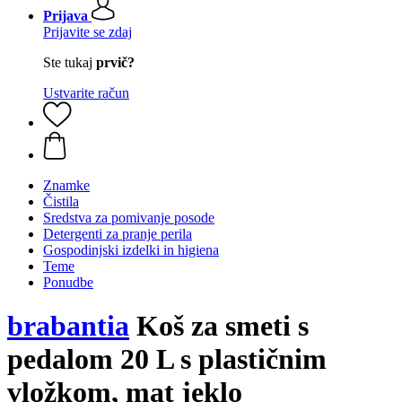
Prijava
Prijavite se zdaj
Ste tukaj
prvič?
Ustvarite račun
Znamke
Čistila
Sredstva za pomivanje posode
Detergenti za pranje perila
Gospodinjski izdelki in higiena
Teme
Ponudbe
brabantia
Koš za smeti s
pedalom 20 L s plastičnim
vložkom, mat jeklo