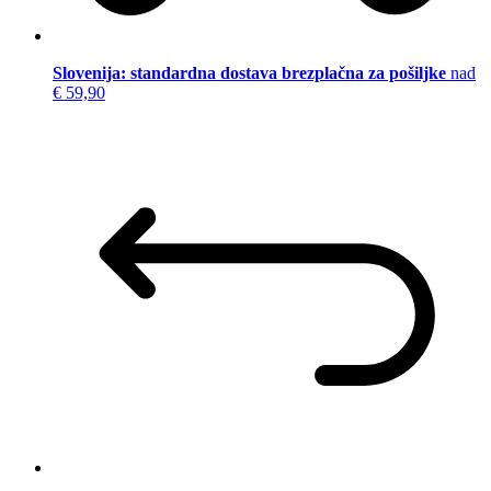
Slovenija: standardna dostava brezplačna za pošiljke
nad
€ 59,90