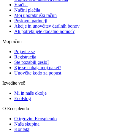
Vračila
Načini plačila
Moj uporabniški račun
Poslovni partnerji
Akcije in unovčitev darilnih bonov
Ali potrebujete dodatno pomoč?
Moj račun
Prijavite se
Registracija
Ste pozabili geslo?
Kje se nahaja moj paket?
Unovčite kodo za popust
Izvedite več
Mi in naše okolje
EcoBlog
O Ecosplendo
O trgovini Ecosplendo
Naša skupina
Kontakt