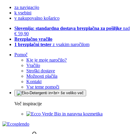
za navigacijo
k vsebini
v nakupovalno košarico
Slovenija: standardna dostava brezplačna za pošiljke
nad
€ 59,90
Brezplačno vračilo
1 brezplačni tester
z vsakim naročilom
Pomoč
Kje je moje naročilo?
Vračilo
Stroški dostave
Možnosti plačila
Kontakt
Vse teme pomoči
Več inspiracije
Bio in naravna kozmetika