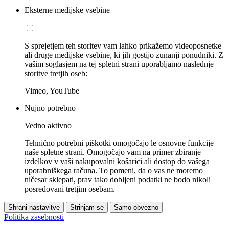
Eksterne medijske vsebine
S sprejetjem teh storitev vam lahko prikažemo videoposnetke
ali druge medijske vsebine, ki jih gostijo zunanji ponudniki. Z
vašim soglasjem na tej spletni strani uporabljamo naslednje
storitve tretjih oseb:
Vimeo, YouTube
Nujno potrebno
Vedno aktivno
Tehnično potrebni piškotki omogočajo le osnovne funkcije
naše spletne strani. Omogočajo vam na primer zbiranje
izdelkov v vaši nakupovalni košarici ali dostop do vašega
uporabniškega računa. To pomeni, da o vas ne moremo
ničesar sklepati, prav tako dobljeni podatki ne bodo nikoli
posredovani tretjim osebam.
Shrani nastavitve
Strinjam se
Samo obvezno
Politika zasebnosti