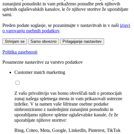
zunanjimi ponudniki in vam prikažemo ponudbe prek njihovih
spletnih oglaševalskih kanalov, le če njihove storitve že uporabljate
sami.
Preden podate soglasje, se pozanimajte v nastavitvah in v naši
izjavi
o varovanju osebnih podatkov
.
Strinjam se
Samo obvezno
Prilagajanje nastavitev
Politika zasebnosti
Posamezne nastavitve za varstvo podatkov
Customer match marketing
Z vašo privolitvijo vas bomo obveščali tudi o promocijah
zunaj našega spletnega mesta in vam prikazovali ustrezne
izdelke. V ta namen vaše šifrirane osebne podatke
sinhroniziramo z naslednjimi zunanjimi ponudniki in
uporabljamo njihove spletne oglaševalske kanale, če že
uporabljate njihove storitve:
Bing, Criteo, Meta, Google, LinkedIn, Pinterest, TikTok