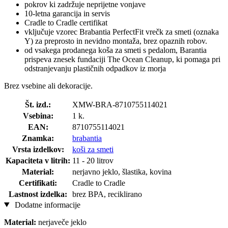
pokrov ki zadržuje neprijetne vonjave
10-letna garancija in servis
Cradle to Cradle certifikat
vključuje vzorec Brabantia PerfectFit vrečk za smeti (oznaka
Y) za preprosto in nevidno montaža, brez opaznih robov.
od vsakega prodanega koša za smeti s pedalom, Barantia
prispeva znesek fundaciji The Ocean Cleanup, ki pomaga pri
odstranjevanju plastičnih odpadkov iz morja
Brez vsebine ali dekoracije.
Št. izd.:
XMW-BRA-8710755114021
Vsebina:
1 k.
EAN:
8710755114021
Znamka:
brabantia
Vrsta izdelkov:
koši za smeti
Kapaciteta v litrih:
11 - 20 litrov
Material:
nerjavno jeklo, šlastika, kovina
Certifikati:
Cradle to Cradle
Lastnost izdelka:
brez BPA, reciklirano
Dodatne informacije
Material:
nerjaveče jeklo