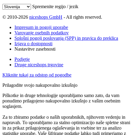
Spremenite regijo / jezik
© 2010-2026
niceshops GmbH
- All rights reserved.
Impresum in pogoji uporabe
Varovanje osebnih podatkov
Splošni pogoji poslovanja (SPP) in pravica do preklica
Izjava o dostopnosti
Nastavitve zasebnosti
Podjetje
Druge niceshops trgovine
Kliknite tukaj za odstop od pogodbe
Prilagodite svojo nakupovalno izkušnjo
Piškotke in druge tehnologije uporabljamo samo zato, da vam
ponudimo prilagojeno nakupovalno izkušnjo z vašim osebnim
soglasjem.
Za to zbiramo podatke o naših uporabnikih, njihovem vedenju in
napravah. To uporabljamo za stalno optimizacijo naše spletne strani
in za prikaz prilagojenega oglaševanja in vsebine ter za analizo
statistike uporabe. Vaše šifrirane podatke lahko tudi primerjamo z