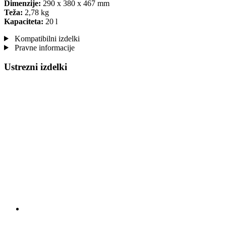
Dimenzije:
290 x 380 x 467 mm
Teža:
2,78 kg
Kapaciteta:
20 l
Kompatibilni izdelki
Pravne informacije
Ustrezni izdelki