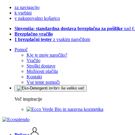
za navigacijo
k vsebini
v nakupovalno košarico
Slovenija: standardna dostava brezplačna za pošiljke
nad €
Brezplačno vračilo
1 brezplačni tester
z vsakim naročilom
Pomoč
Kje je moje naročilo?
Vračilo
Stroški dostave
Možnosti plačila
Kontakt
Vse teme pomoči
Več inspiracije
Bio in naravna kozmetika
Prijava