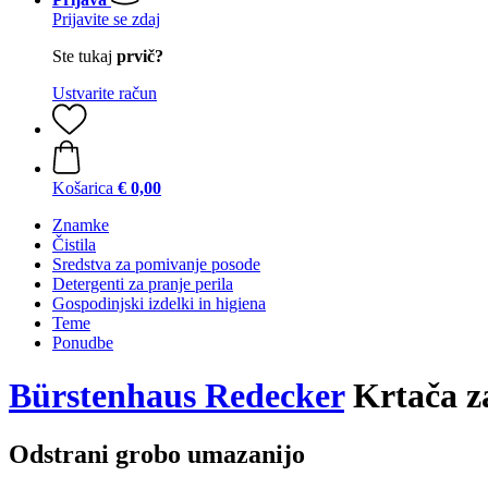
Prijavite se zdaj
Ste tukaj
prvič?
Ustvarite račun
Košarica
€ 0,00
Znamke
Čistila
Sredstva za pomivanje posode
Detergenti za pranje perila
Gospodinjski izdelki in higiena
Teme
Ponudbe
Bürstenhaus Redecker
Krtača za
Odstrani grobo umazanijo