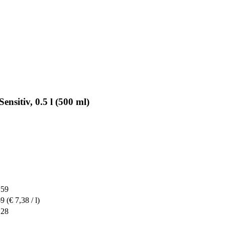
ensitiv, 0.5 l (500 ml)
,59
69
(€ 7,38 / l)
,28