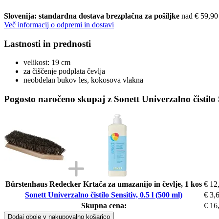
Slovenija: standardna dostava brezplačna za pošiljke
nad € 59,90
Več informacij o odpremi in dostavi
Lastnosti in prednosti
velikost: 19 cm
za čiščenje podplata čevlja
neobdelan bukov les, kokosova vlakna
Pogosto naročeno skupaj z Sonett Univerzalno čistilo S
Bürstenhaus Redecker Krtača za umazanijo in čevlje, 1 kos
€ 12
Sonett Univerzalno čistilo Sensitiv, 0.5 l (500 ml)
€ 3,
Skupna cena:
€ 16
Dodaj oboje v nakupovalno košarico