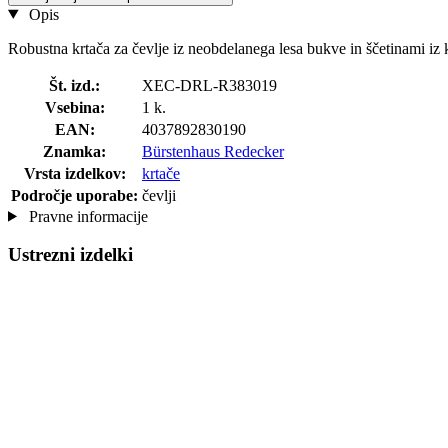
Opis
Robustna krtača za čevlje iz neobdelanega lesa bukve in ščetinami iz k
Št. izd.:
XEC-DRL-R383019
Vsebina:
1 k.
EAN:
4037892830190
Znamka:
Bürstenhaus Redecker
Vrsta izdelkov:
krtače
Področje uporabe:
čevlji
Pravne informacije
Ustrezni izdelki