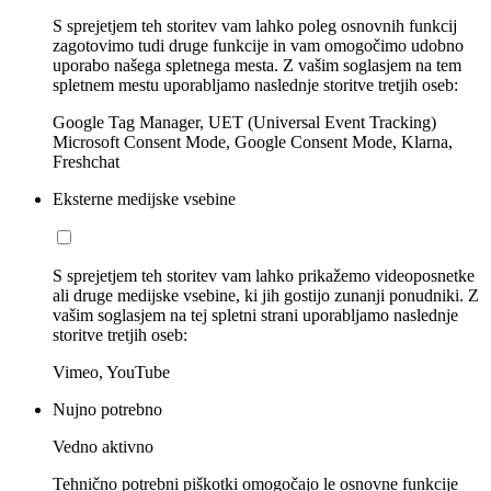
S sprejetjem teh storitev vam lahko poleg osnovnih funkcij
zagotovimo tudi druge funkcije in vam omogočimo udobno
uporabo našega spletnega mesta. Z vašim soglasjem na tem
spletnem mestu uporabljamo naslednje storitve tretjih oseb:
Google Tag Manager, UET (Universal Event Tracking)
Microsoft Consent Mode, Google Consent Mode, Klarna,
Freshchat
Eksterne medijske vsebine
S sprejetjem teh storitev vam lahko prikažemo videoposnetke
ali druge medijske vsebine, ki jih gostijo zunanji ponudniki. Z
vašim soglasjem na tej spletni strani uporabljamo naslednje
storitve tretjih oseb:
Vimeo, YouTube
Nujno potrebno
Vedno aktivno
Tehnično potrebni piškotki omogočajo le osnovne funkcije