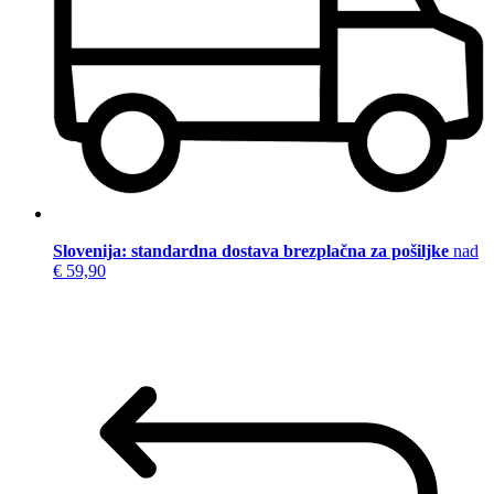
Slovenija: standardna dostava brezplačna za pošiljke
nad
€ 59,90