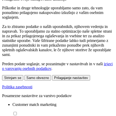
Piškotke in druge tehnologije uporabljamo samo zato, da vam
ponudimo prilagojeno nakupovalno izkušnjo z vašim osebnim
soglasjem.
Za to zbiramo podatke o naših uporabnikih, njihovem vedenju in
napravah. To uporabljamo za stalno optimizacijo naše spletne strani
in za prikaz prilagojenega oglaševanja in vsebine ter za analizo
statistike uporabe. Vaše šifrirane podatke lahko tudi primerjamo z
zunanjimi ponudniki in vam prikažemo ponudbe prek njihovih
spletnih oglaševalskih kanalov, le če njihove storitve že uporabljate
sami.
Preden podate soglasje, se pozanimajte v nastavitvah in v naši
izjavi
o varovanju osebnih podatkov
.
Strinjam se
Samo obvezno
Prilagajanje nastavitev
Politika zasebnosti
Posamezne nastavitve za varstvo podatkov
Customer match marketing