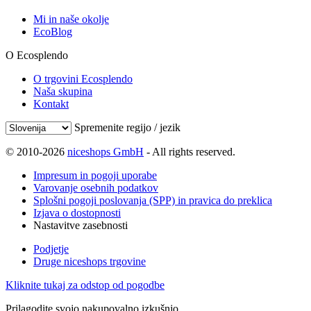
Mi in naše okolje
EcoBlog
O Ecosplendo
O trgovini Ecosplendo
Naša skupina
Kontakt
Spremenite regijo / jezik
© 2010-2026
niceshops GmbH
- All rights reserved.
Impresum in pogoji uporabe
Varovanje osebnih podatkov
Splošni pogoji poslovanja (SPP) in pravica do preklica
Izjava o dostopnosti
Nastavitve zasebnosti
Podjetje
Druge niceshops trgovine
Kliknite tukaj za odstop od pogodbe
Prilagodite svojo nakupovalno izkušnjo