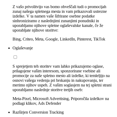
Z vašo privolitvijo vas bomo obveščali tudi o promocijah
zunaj našega spletnega mesta in vam prikazovali ustrezne
izdelke. V ta namen vaše šifrirane osebne podatke
sinhroniziramo z naslednjimi zunanjimi ponudniki in
uporabljamo njihove spletne oglaševalske kanale, če že
uporabljate njihove storitve:
Bing, Criteo, Meta, Google, LinkedIn, Pinterest, TikTok
Oglaševanje
S sprejetjem teh storitev vam lahko prikazujemo oglase,
prilagojene vašim interesom, sponzorirane vsebine ali
promocije za naše spletno mesto ali izdelke, ki temleljijo na
osnovi vašega vedenja pri brskanju in nakupovanju, ter
merimo njihov uspeh. Z vašim soglasjem na tej spletni strani
uporabljamo naslednje storitve tretjih oseb:
Meta-Pixel, Microsoft Advertising, Priporočila izdelkov na
podlagi klikov, Ads Defender
Razširjen Conversion Tracking