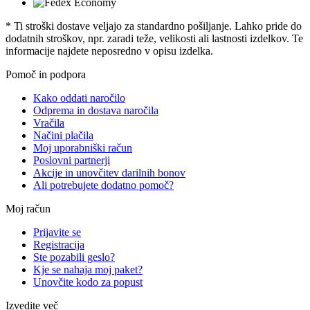
* Ti stroški dostave veljajo za standardno pošiljanje. Lahko pride do
dodatnih stroškov, npr. zaradi teže, velikosti ali lastnosti izdelkov. Te
informacije najdete neposredno v opisu izdelka.
Pomoč in podpora
Kako oddati naročilo
Odprema in dostava naročila
Vračila
Načini plačila
Moj uporabniški račun
Poslovni partnerji
Akcije in unovčitev darilnih bonov
Ali potrebujete dodatno pomoč?
Moj račun
Prijavite se
Registracija
Ste pozabili geslo?
Kje se nahaja moj paket?
Unovčite kodo za popust
Izvedite več