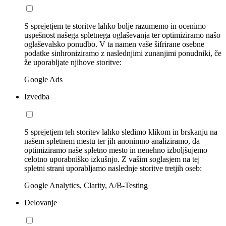
S sprejetjem te storitve lahko bolje razumemo in ocenimo
uspešnost našega spletnega oglaševanja ter optimiziramo našo
oglaševalsko ponudbo. V ta namen vaše šifrirane osebne
podatke sinhroniziramo z naslednjimi zunanjimi ponudniki, če
že uporabljate njihove storitve:
Google Ads
Izvedba
S sprejetjem teh storitev lahko sledimo klikom in brskanju na
našem spletnem mestu ter jih anonimno analiziramo, da
optimiziramo naše spletno mesto in nenehno izboljšujemo
celotno uporabniško izkušnjo. Z vašim soglasjem na tej
spletni strani uporabljamo naslednje storitve tretjih oseb:
Google Analytics, Clarity, A/B-Testing
Delovanje