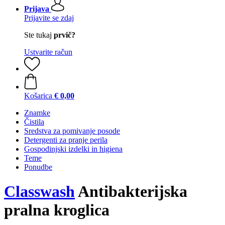
Prijava
Prijavite se zdaj
Ste tukaj
prvič?
Ustvarite račun
Košarica
€ 0,00
Znamke
Čistila
Sredstva za pomivanje posode
Detergenti za pranje perila
Gospodinjski izdelki in higiena
Teme
Ponudbe
Classwash
Antibakterijska
pralna kroglica