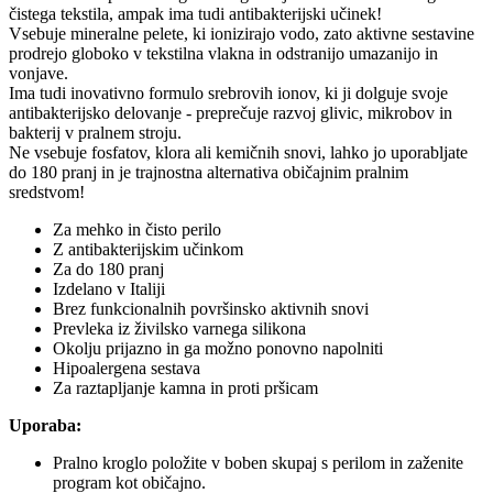
čistega tekstila, ampak ima tudi antibakterijski učinek!
Vsebuje mineralne pelete, ki ionizirajo vodo, zato aktivne sestavine
prodrejo globoko v tekstilna vlakna in odstranijo umazanijo in
vonjave.
Ima tudi inovativno formulo srebrovih ionov, ki ji dolguje svoje
antibakterijsko delovanje - preprečuje razvoj glivic, mikrobov in
bakterij v pralnem stroju.
Ne vsebuje fosfatov, klora ali kemičnih snovi, lahko jo uporabljate
do 180 pranj in je trajnostna alternativa običajnim pralnim
sredstvom!
Za mehko in čisto perilo
Z antibakterijskim učinkom
Za do 180 pranj
Izdelano v Italiji
Brez funkcionalnih površinsko aktivnih snovi
Prevleka iz živilsko varnega silikona
Okolju prijazno in ga možno ponovno napolniti
Hipoalergena sestava
Za raztapljanje kamna in proti pršicam
Uporaba:
Pralno kroglo položite v boben skupaj s perilom in zaženite
program kot običajno.