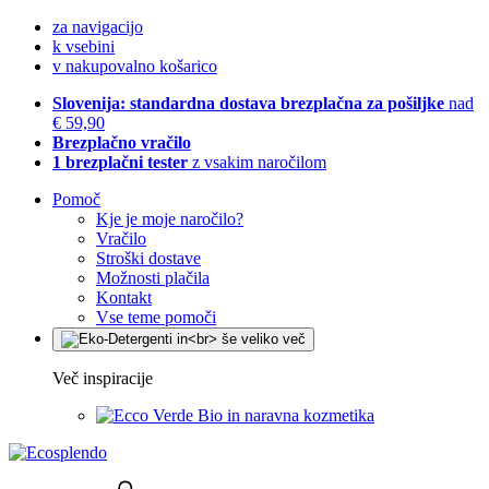
za navigacijo
k vsebini
v nakupovalno košarico
Slovenija: standardna dostava brezplačna za pošiljke
nad
€ 59,90
Brezplačno vračilo
1 brezplačni tester
z vsakim naročilom
Pomoč
Kje je moje naročilo?
Vračilo
Stroški dostave
Možnosti plačila
Kontakt
Vse teme pomoči
Več inspiracije
Bio in naravna kozmetika