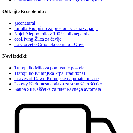
Odkrijte Ecosplendo :
greenatural
farfalla Bio pršilo za prostor - Čas razvajanja
Najel Aleppo milo z 100 % olivnega olja
ecoLiving Žlica za čevlje
La Corvette Črno tekoče milo - Olive
Novi izdelki:
Tranquillo Milo za pomivanje posode
Tranquillo Kuhinjska krpa Traditional
Leaves of Dawn Kuhinjske papirnate brisače
Loowy Nadomestna glava za straniščno ščetko
Sauba SIBO ščetka za filter kavnega avtomata