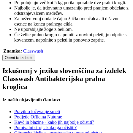
Pri polnjenju več kot 5 kg perila uporabite dve pralni krogli.
Najbolje je, da trdovratno umazanijo pred pranjem obdelate z
odstranjevalcem madežev.
Za nežen vonj dodajte čajno žličko mehčalca ali dišavne
esence na koncu pralnega cikla.
Ne uporabljajte žoge z belilom.
Če želite pralno kroglo napolniti z novimi peleti, jo odprite s
kovancem, napolnite s peleti in ponovno zaprite.
Znamka:
Classwash
Oceni ta izdelek
Izkušnenj v jeziku slovenščina za izdelek
Classwash Antibakterijska pralna
kroglica
Iz naših objavljenih člankov:
Pravilno ločevanje smeti
Podjetje Officina Naturae
Kavč in blazine - kako jih najbolje očistiti?
Pomivalni stroj - kako ga očistiti?
Citronska kislina - vsestranska v gospodinjstvu