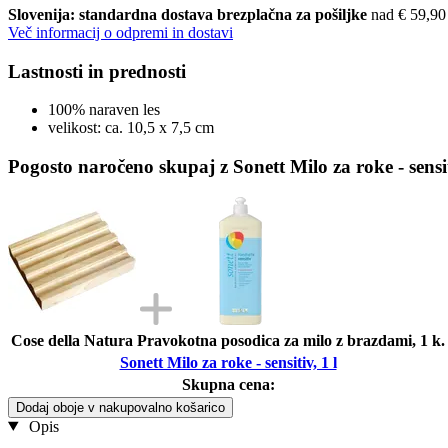
Slovenija: standardna dostava brezplačna za pošiljke
nad € 59,90
Več informacij o odpremi in dostavi
Lastnosti in prednosti
100% naraven les
velikost: ca. 10,5 x 7,5 cm
Pogosto naročeno skupaj z Sonett Milo za roke - sensit
Cose della Natura Pravokotna posodica za milo z brazdami, 1 k.
Sonett Milo za roke - sensitiv, 1 l
Skupna cena:
Dodaj oboje v nakupovalno košarico
Opis