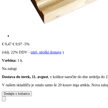
€ 9,47
€ 9,97
-5%
(vklj. 22% DDV
-
izklj. stroški dostave
)
Vsebina:
1 k.
Na zalogi
Dostava do torek, 11. avgust
, v kolikor naročite do dne
nedelja do 
V našem skladišču je ostalo samo še 20 kosov tega artikla. Nova zalog
Dodajte v košarico