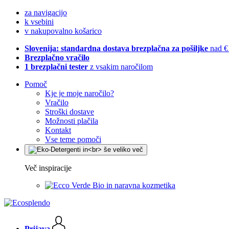
za navigacijo
k vsebini
v nakupovalno košarico
Slovenija: standardna dostava brezplačna za pošiljke
nad €
Brezplačno vračilo
1 brezplačni tester
z vsakim naročilom
Pomoč
Kje je moje naročilo?
Vračilo
Stroški dostave
Možnosti plačila
Kontakt
Vse teme pomoči
Več inspiracije
Bio in naravna kozmetika
Prijava