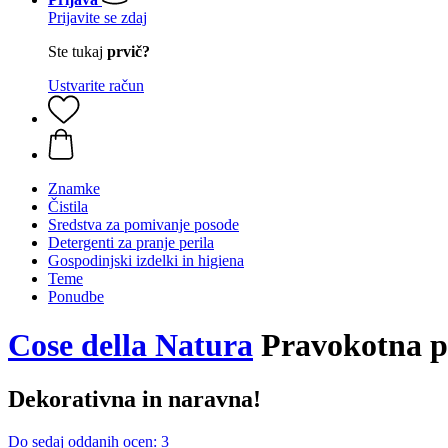
Prijavite se zdaj
Ste tukaj
prvič?
Ustvarite račun
Znamke
Čistila
Sredstva za pomivanje posode
Detergenti za pranje perila
Gospodinjski izdelki in higiena
Teme
Ponudbe
Cose della Natura
Pravokotna po
Dekorativna in naravna!
Do sedaj oddanih ocen: 3