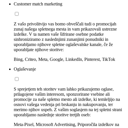
Customer match marketing
Z vašo privolitvijo vas bomo obveščali tudi o promocijah
zunaj našega spletnega mesta in vam prikazovali ustrezne
izdelke. V ta namen vaše šifrirane osebne podatke
sinhroniziramo z naslednjimi zunanjimi ponudniki in
uporabljamo njihove spletne oglaševalske kanale, če že
uporabljate njihove storitve:
Bing, Criteo, Meta, Google, LinkedIn, Pinterest, TikTok
Oglaševanje
S sprejetjem teh storitev vam lahko prikazujemo oglase,
prilagojene vašim interesom, sponzorirane vsebine ali
promocije za naše spletno mesto ali izdelke, ki temleljijo na
osnovi vašega vedenja pri brskanju in nakupovanju, ter
merimo njihov uspeh. Z vašim soglasjem na tej spletni strani
uporabljamo naslednje storitve tretjih oseb:
Meta-Pixel, Microsoft Advertising, Priporočila izdelkov na