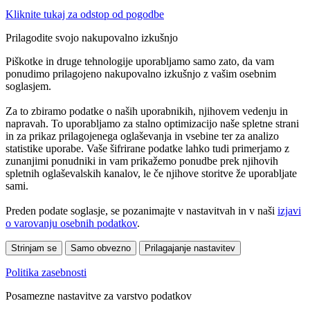
Kliknite tukaj za odstop od pogodbe
Prilagodite svojo nakupovalno izkušnjo
Piškotke in druge tehnologije uporabljamo samo zato, da vam
ponudimo prilagojeno nakupovalno izkušnjo z vašim osebnim
soglasjem.
Za to zbiramo podatke o naših uporabnikih, njihovem vedenju in
napravah. To uporabljamo za stalno optimizacijo naše spletne strani
in za prikaz prilagojenega oglaševanja in vsebine ter za analizo
statistike uporabe. Vaše šifrirane podatke lahko tudi primerjamo z
zunanjimi ponudniki in vam prikažemo ponudbe prek njihovih
spletnih oglaševalskih kanalov, le če njihove storitve že uporabljate
sami.
Preden podate soglasje, se pozanimajte v nastavitvah in v naši
izjavi
o varovanju osebnih podatkov
.
Strinjam se
Samo obvezno
Prilagajanje nastavitev
Politika zasebnosti
Posamezne nastavitve za varstvo podatkov