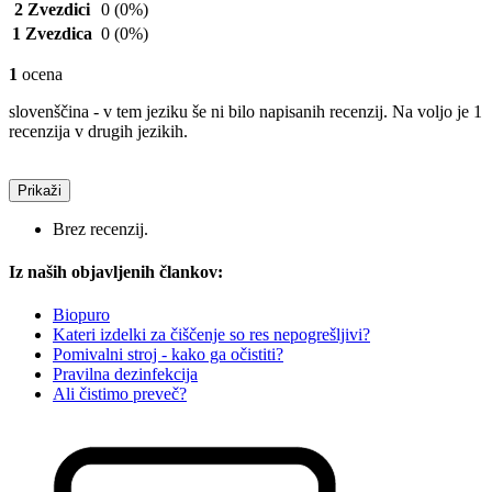
2 Zvezdici
0
(0%)
1 Zvezdica
0
(0%)
1
ocena
slovenščina - v tem jeziku še ni bilo napisanih recenzij. Na voljo je 1
recenzija v drugih jezikih.
Prikaži
Brez recenzij.
Iz naših objavljenih člankov:
Biopuro
Kateri izdelki za čiščenje so res nepogrešljivi?
Pomivalni stroj - kako ga očistiti?
Pravilna dezinfekcija
Ali čistimo preveč?