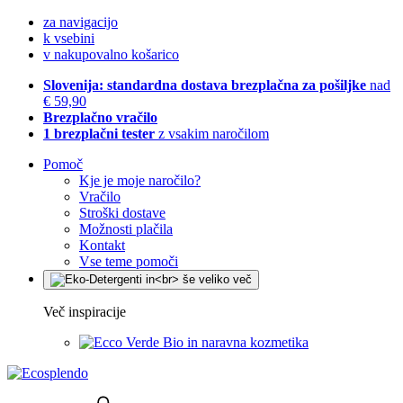
za navigacijo
k vsebini
v nakupovalno košarico
Slovenija: standardna dostava brezplačna za pošiljke
nad
€ 59,90
Brezplačno vračilo
1 brezplačni tester
z vsakim naročilom
Pomoč
Kje je moje naročilo?
Vračilo
Stroški dostave
Možnosti plačila
Kontakt
Vse teme pomoči
Več inspiracije
Bio in naravna kozmetika