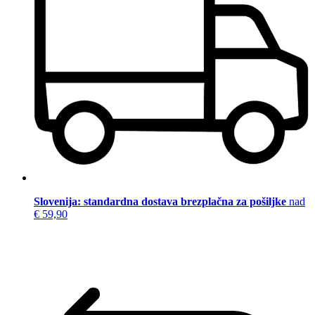
Slovenija: standardna dostava brezplačna za pošiljke
nad
€ 59,90