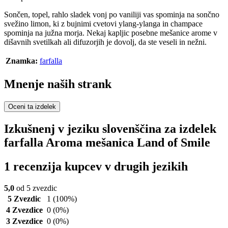
Sončen, topel, rahlo sladek vonj po vaniliji vas spominja na sončno
svežino limon, ki z bujnimi cvetovi ylang-ylanga in champace
spominja na južna morja. Nekaj kapljic posebne mešanice arome v
dišavnih svetilkah ali difuzorjih je dovolj, da ste veseli in nežni.
Znamka:
farfalla
Mnenje naših strank
Oceni ta izdelek
Izkušnenj v jeziku slovenščina za izdelek
farfalla Aroma mešanica Land of Smile
1 recenzija kupcev v drugih jezikih
5,0
od 5 zvezdic
5 Zvezdic
1
(100%)
4 Zvezdice
0
(0%)
3 Zvezdice
0
(0%)