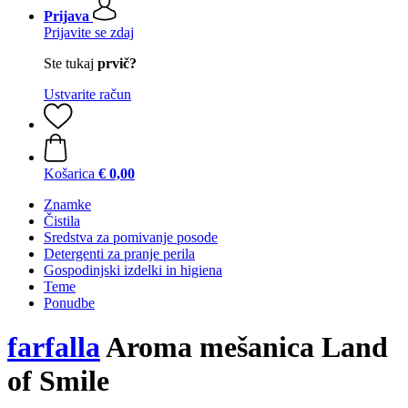
Prijava
Prijavite se zdaj
Ste tukaj
prvič?
Ustvarite račun
Košarica
€ 0,00
Znamke
Čistila
Sredstva za pomivanje posode
Detergenti za pranje perila
Gospodinjski izdelki in higiena
Teme
Ponudbe
farfalla
Aroma mešanica Land
of Smile