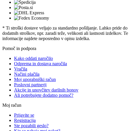
* Ti stroški dostave veljajo za standardno pošiljanje. Lahko pride do
dodatnih stroškov, npr. zaradi teže, velikosti ali lastnosti izdelkov. Te
informacije najdete neposredno v opisu izdelka.
Pomoč in podpora
Kako oddati naročilo
Odprema in dostava naročila
Vračila
Načini plačila
Moj uporabniški račun
Poslovni partnerji
Akcije in unovčitev darilnih bonov
Ali potrebujete dodatno pomoč?
Moj račun
Prijavite se
Registracija
Ste pozabili geslo?
Kje se nahaja moj paket?