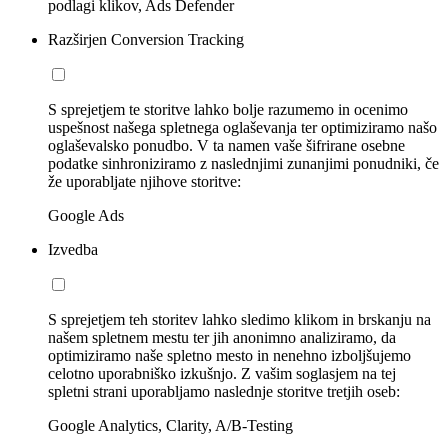
podlagi klikov, Ads Defender
Razširjen Conversion Tracking
S sprejetjem te storitve lahko bolje razumemo in ocenimo
uspešnost našega spletnega oglaševanja ter optimiziramo našo
oglaševalsko ponudbo. V ta namen vaše šifrirane osebne
podatke sinhroniziramo z naslednjimi zunanjimi ponudniki, če
že uporabljate njihove storitve:
Google Ads
Izvedba
S sprejetjem teh storitev lahko sledimo klikom in brskanju na
našem spletnem mestu ter jih anonimno analiziramo, da
optimiziramo naše spletno mesto in nenehno izboljšujemo
celotno uporabniško izkušnjo. Z vašim soglasjem na tej
spletni strani uporabljamo naslednje storitve tretjih oseb:
Google Analytics, Clarity, A/B-Testing