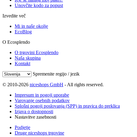
Unovčite kodo za popust
Izvedite več
Mi in naše okolje
EcoBlog
O Ecosplendo
O trgovini Ecosplendo
Naša skupina
Kontakt
Spremenite regijo / jezik
© 2010-2026
niceshops GmbH
- All rights reserved.
Impresum in pogoji uporabe
Varovanje osebnih podatkov
Splošni pogoji poslovanja (SPP) in pravica do preklica
Izjava o dostopnosti
Nastavitve zasebnosti
Podjetje
Druge niceshops trgovine