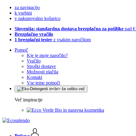
za navigacijo
k vsebini
v nakupovalno košarico
Slovenija: standardna dostava brezplačna za pošiljke
nad €
Brezplačno vračilo
1 brezplačni tester
z vsakim naročilom
Pomoč
Kje je moje naročilo?
Vračilo
Stroški dostave
Možnosti plačila
Kontakt
Vse teme pomoči
Več inspiracije
Bio in naravna kozmetika
Prijava