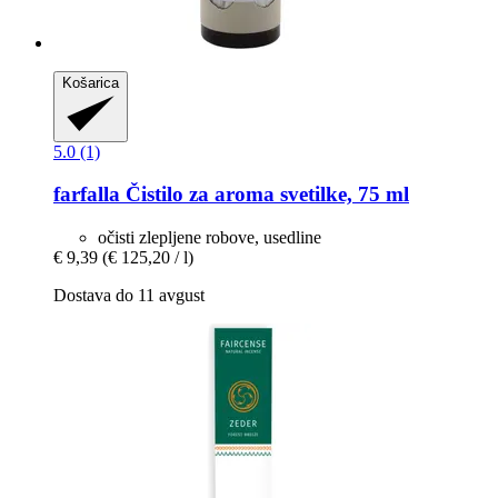
Košarica
5.0 (1)
farfalla
Čistilo za aroma svetilke, 75 ml
očisti zlepljene robove, usedline
€ 9,39
(€ 125,20 / l)
Dostava do 11 avgust