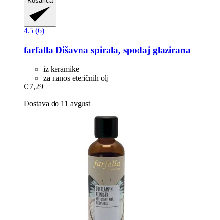
Košarica
4.5 (6)
farfalla
Dišavna spirala, spodaj glazirana
iz keramike
za nanos eteričnih olj
€ 7,29
Dostava do 11 avgust