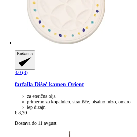
Košarica
3.0 (3)
farfalla
Dišeč kamen Orient
za eterična olja
primerno za kopalnico, stranišče, pisalno mizo, omaro
lep dizajn
€ 8,39
Dostava do 11 avgust