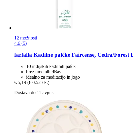
12 možnosti
4.6 (5)
farfalla
Kadilne palčke Faircense, Cedra/Forest B
10 indijskih kadilnih palčk
brez umetnih dišav
idealno za meditacijo in jogo
€ 5,19
(€ 0,52 / k.)
Dostava do 11 avgust