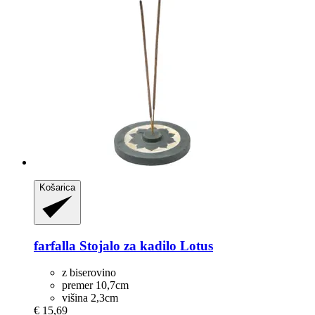
Košarica
farfalla
Stojalo za kadilo Lotus
z biserovino
premer 10,7cm
višina 2,3cm
€ 15,69