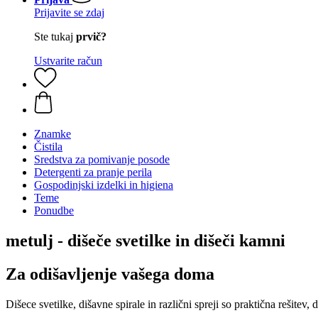
Prijavite se zdaj
Ste tukaj
prvič?
Ustvarite račun
Znamke
Čistila
Sredstva za pomivanje posode
Detergenti za pranje perila
Gospodinjski izdelki in higiena
Teme
Ponudbe
metulj - dišeče svetilke in dišeči kamni
Za odišavljenje vašega doma
Dišece svetilke, dišavne spirale in različni spreji so praktična rešitev