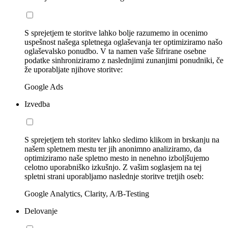
S sprejetjem te storitve lahko bolje razumemo in ocenimo
uspešnost našega spletnega oglaševanja ter optimiziramo našo
oglaševalsko ponudbo. V ta namen vaše šifrirane osebne
podatke sinhroniziramo z naslednjimi zunanjimi ponudniki, če
že uporabljate njihove storitve:
Google Ads
Izvedba
S sprejetjem teh storitev lahko sledimo klikom in brskanju na
našem spletnem mestu ter jih anonimno analiziramo, da
optimiziramo naše spletno mesto in nenehno izboljšujemo
celotno uporabniško izkušnjo. Z vašim soglasjem na tej
spletni strani uporabljamo naslednje storitve tretjih oseb:
Google Analytics, Clarity, A/B-Testing
Delovanje