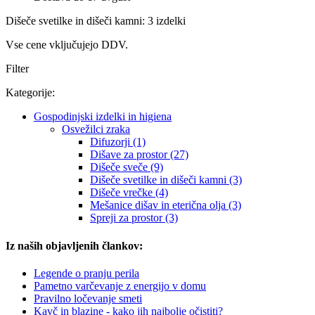
Dišeče svetilke in dišeči kamni: 3 izdelki
Vse cene vključujejo DDV.
Filter
Kategorije:
Gospodinjski izdelki in higiena
Osvežilci zraka
Difuzorji (1)
Dišave za prostor (27)
Dišeče sveče (9)
Dišeče svetilke in dišeči kamni (3)
Dišeče vrečke (4)
Mešanice dišav in eterična olja (3)
Spreji za prostor (3)
Iz naših objavljenih člankov:
Legende o pranju perila
Pametno varčevanje z energijo v domu
Pravilno ločevanje smeti
Kavč in blazine - kako jih najbolje očistiti?