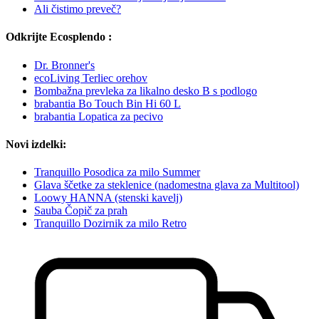
Ali čistimo preveč?
Odkrijte Ecosplendo :
Dr. Bronner's
ecoLiving Terliec orehov
Bombažna prevleka za likalno desko B s podlogo
brabantia Bo Touch Bin Hi 60 L
brabantia Lopatica za pecivo
Novi izdelki:
Tranquillo Posodica za milo Summer
Glava ščetke za steklenice (nadomestna glava za Multitool)
Loowy HANNA (stenski kavelj)
Sauba Čopič za prah
Tranquillo Dozirnik za milo Retro