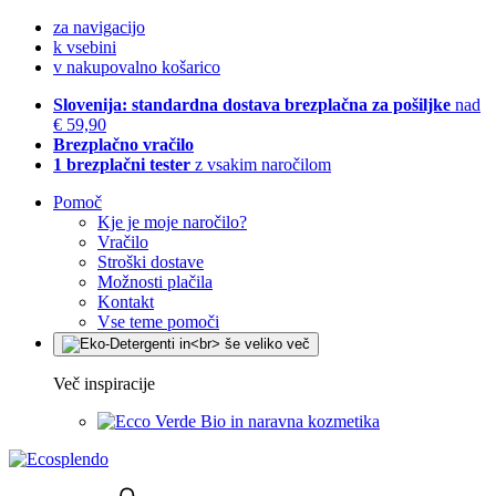
za navigacijo
k vsebini
v nakupovalno košarico
Slovenija: standardna dostava brezplačna za pošiljke
nad
€ 59,90
Brezplačno vračilo
1 brezplačni tester
z vsakim naročilom
Pomoč
Kje je moje naročilo?
Vračilo
Stroški dostave
Možnosti plačila
Kontakt
Vse teme pomoči
Več inspiracije
Bio in naravna kozmetika