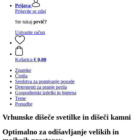
Prijava
Prijavite se zdaj
Ste tukaj
prvič?
Ustvarite račun
Košarica
€ 0,00
Znamke
Čistila
Sredstva za pomivanje posode
Detergenti za pranje perila
Gospodinjski izdelki in higiena
Teme
Ponudbe
Vrhunske dišeče svetilke in dišeči kamni
Optimalno za odišavljanje velikih in