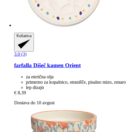
Košarica
3.0 (3)
farfalla
Dišeč kamen Orient
za eterična olja
primerno za kopalnico, stranišče, pisalno mizo, omaro
lep dizajn
€ 8,39
Dostava do 10 avgust