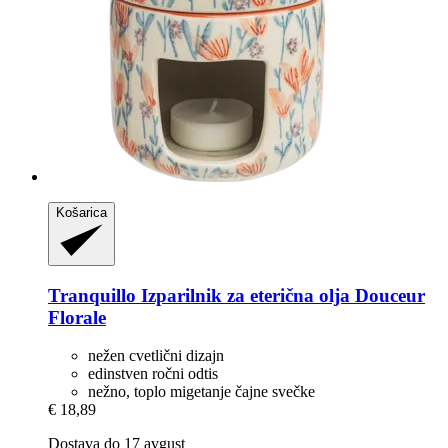
Košarica
Tranquillo
Izparilnik za eterična olja Douceur
Florale
nežen cvetlični dizajn
edinstven ročni odtis
nežno, toplo migetanje čajne svečke
€ 18,89
Dostava do 17 avgust