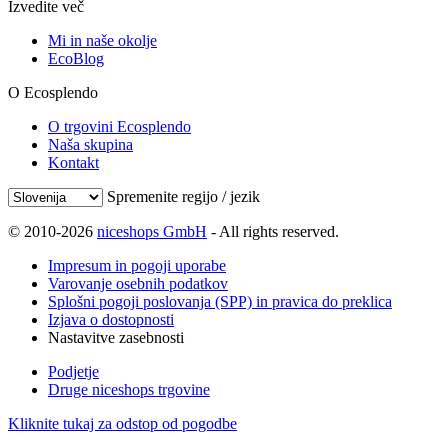
Izvedite več
Mi in naše okolje
EcoBlog
O Ecosplendo
O trgovini Ecosplendo
Naša skupina
Kontakt
Spremenite regijo / jezik
© 2010-2026
niceshops GmbH
- All rights reserved.
Impresum in pogoji uporabe
Varovanje osebnih podatkov
Splošni pogoji poslovanja (SPP) in pravica do preklica
Izjava o dostopnosti
Nastavitve zasebnosti
Podjetje
Druge niceshops trgovine
Kliknite tukaj za odstop od pogodbe