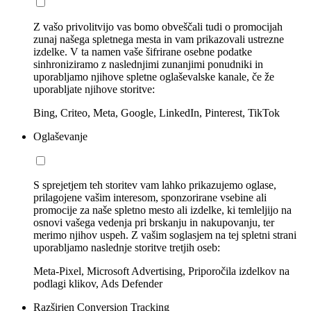
Z vašo privolitvijo vas bomo obveščali tudi o promocijah
zunaj našega spletnega mesta in vam prikazovali ustrezne
izdelke. V ta namen vaše šifrirane osebne podatke
sinhroniziramo z naslednjimi zunanjimi ponudniki in
uporabljamo njihove spletne oglaševalske kanale, če že
uporabljate njihove storitve:
Bing, Criteo, Meta, Google, LinkedIn, Pinterest, TikTok
Oglaševanje
S sprejetjem teh storitev vam lahko prikazujemo oglase,
prilagojene vašim interesom, sponzorirane vsebine ali
promocije za naše spletno mesto ali izdelke, ki temleljijo na
osnovi vašega vedenja pri brskanju in nakupovanju, ter
merimo njihov uspeh. Z vašim soglasjem na tej spletni strani
uporabljamo naslednje storitve tretjih oseb:
Meta-Pixel, Microsoft Advertising, Priporočila izdelkov na
podlagi klikov, Ads Defender
Razširjen Conversion Tracking