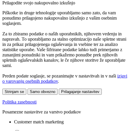
Prilagodite svojo nakupovalno izkušnjo
Piškotke in druge tehnologije uporabljamo samo zato, da vam
ponudimo prilagojeno nakupovalno izkušnjo z vašim osebnim
soglasjem.
Za to zbiramo podatke o naših uporabnikih, njihovem vedenju in
napravah. To uporabljamo za stalno optimizacijo naše spletne strani
in za prikaz prilagojenega oglaševanja in vsebine ter za analizo
statistike uporabe. Vaše šifrirane podatke lahko tudi primerjamo z
zunanjimi ponudniki in vam prikažemo ponudbe prek njihovih
spletnih oglaševalskih kanalov, le če njihove storitve že uporabljate
sami.
Preden podate soglasje, se pozanimajte v nastavitvah in v naši
izjavi
o varovanju osebnih podatkov
.
Strinjam se
Samo obvezno
Prilagajanje nastavitev
Politika zasebnosti
Posamezne nastavitve za varstvo podatkov
Customer match marketing