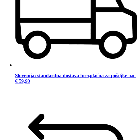
Slovenija: standardna dostava brezplačna za pošiljke
nad
€ 59,90