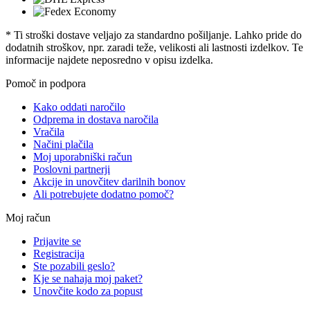
* Ti stroški dostave veljajo za standardno pošiljanje. Lahko pride do
dodatnih stroškov, npr. zaradi teže, velikosti ali lastnosti izdelkov. Te
informacije najdete neposredno v opisu izdelka.
Pomoč in podpora
Kako oddati naročilo
Odprema in dostava naročila
Vračila
Načini plačila
Moj uporabniški račun
Poslovni partnerji
Akcije in unovčitev darilnih bonov
Ali potrebujete dodatno pomoč?
Moj račun
Prijavite se
Registracija
Ste pozabili geslo?
Kje se nahaja moj paket?
Unovčite kodo za popust