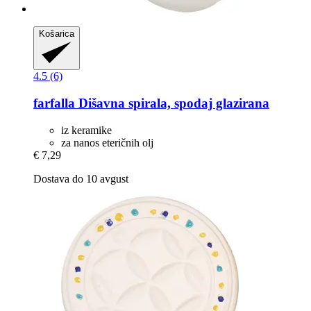
Košarica
4.5 (6)
farfalla
Dišavna spirala, spodaj glazirana
iz keramike
za nanos eteričnih olj
€ 7,29
Dostava do 10 avgust