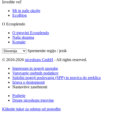
Izvedite več
Mi in naše okolje
EcoBlog
O Ecosplendo
O trgovini Ecosplendo
Naša skupina
Kontakt
Spremenite regijo / jezik
© 2010-2026
niceshops GmbH
- All rights reserved.
Impresum in pogoji uporabe
Varovanje osebnih podatkov
Splošni pogoji poslovanja (SPP) in pravica do preklica
Izjava o dostopnosti
Nastavitve zasebnosti
Podjetje
Druge niceshops trgovine
Kliknite tukaj za odstop od pogodbe