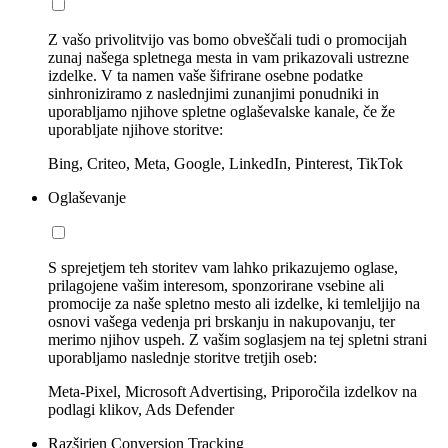
Z vašo privolitvijo vas bomo obveščali tudi o promocijah
zunaj našega spletnega mesta in vam prikazovali ustrezne
izdelke. V ta namen vaše šifrirane osebne podatke
sinhroniziramo z naslednjimi zunanjimi ponudniki in
uporabljamo njihove spletne oglaševalske kanale, če že
uporabljate njihove storitve:
Bing, Criteo, Meta, Google, LinkedIn, Pinterest, TikTok
Oglaševanje
S sprejetjem teh storitev vam lahko prikazujemo oglase,
prilagojene vašim interesom, sponzorirane vsebine ali
promocije za naše spletno mesto ali izdelke, ki temleljijo na
osnovi vašega vedenja pri brskanju in nakupovanju, ter
merimo njihov uspeh. Z vašim soglasjem na tej spletni strani
uporabljamo naslednje storitve tretjih oseb:
Meta-Pixel, Microsoft Advertising, Priporočila izdelkov na
podlagi klikov, Ads Defender
Razširjen Conversion Tracking