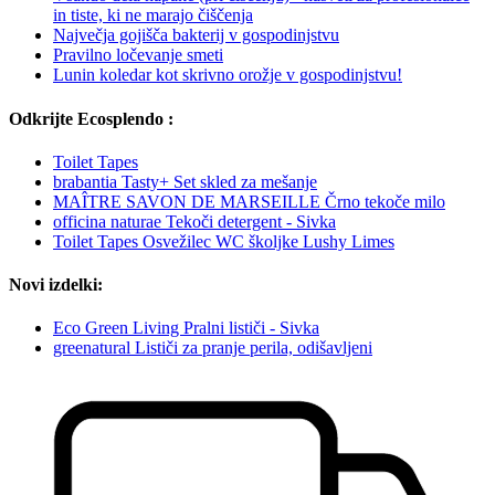
in tiste, ki ne marajo čiščenja
Največja gojišča bakterij v gospodinjstvu
Pravilno ločevanje smeti
Lunin koledar kot skrivno orožje v gospodinjstvu!
Odkrijte Ecosplendo :
Toilet Tapes
brabantia Tasty+ Set skled za mešanje
MAÎTRE SAVON DE MARSEILLE Črno tekoče milo
officina naturae Tekoči detergent - Sivka
Toilet Tapes Osvežilec WC školjke Lushy Limes
Novi izdelki:
Eco Green Living Pralni lističi - Sivka
greenatural Lističi za pranje perila, odišavljeni