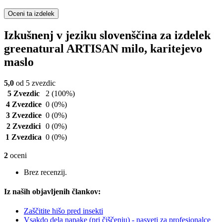
Oceni ta izdelek
Izkušnenj v jeziku slovenščina za izdelek
greenatural ARTISAN milo, karitejevo
maslo
5,0
od 5 zvezdic
5 Zvezdic
2
(100%)
4 Zvezdice
0
(0%)
3 Zvezdice
0
(0%)
2 Zvezdici
0
(0%)
1 Zvezdica
0
(0%)
2
oceni
Brez recenzij.
Iz naših objavljenih člankov:
Zaščitite hišo pred insekti
Vsakdo dela napake (pri čiščenju) - nasveti za profesionalce