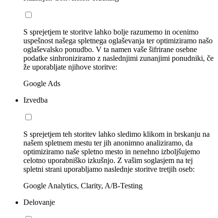
S sprejetjem te storitve lahko bolje razumemo in ocenimo
uspešnost našega spletnega oglaševanja ter optimiziramo našo
oglaševalsko ponudbo. V ta namen vaše šifrirane osebne
podatke sinhroniziramo z naslednjimi zunanjimi ponudniki, če
že uporabljate njihove storitve:
Google Ads
Izvedba
S sprejetjem teh storitev lahko sledimo klikom in brskanju na
našem spletnem mestu ter jih anonimno analiziramo, da
optimiziramo naše spletno mesto in nenehno izboljšujemo
celotno uporabniško izkušnjo. Z vašim soglasjem na tej
spletni strani uporabljamo naslednje storitve tretjih oseb:
Google Analytics, Clarity, A/B-Testing
Delovanje