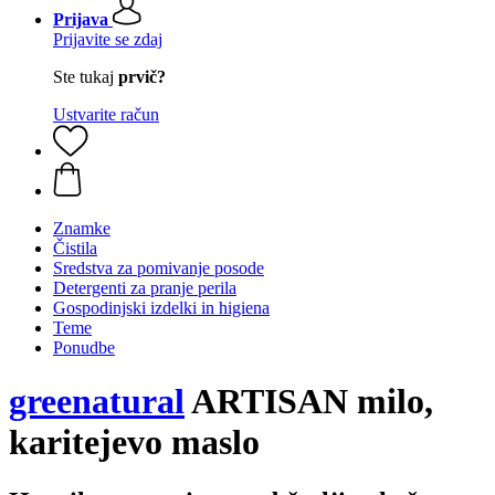
Prijava
Prijavite se zdaj
Ste tukaj
prvič?
Ustvarite račun
Znamke
Čistila
Sredstva za pomivanje posode
Detergenti za pranje perila
Gospodinjski izdelki in higiena
Teme
Ponudbe
greenatural
ARTISAN milo,
karitejevo maslo