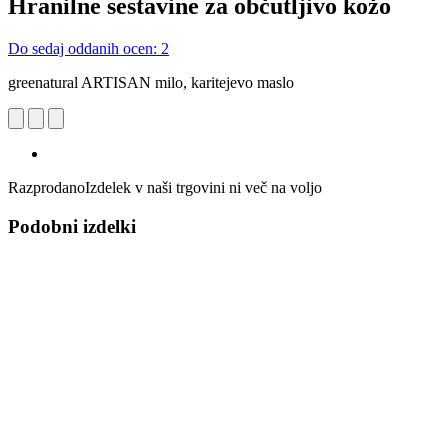
Hranilne sestavine za občutljivo kožo
Do sedaj oddanih ocen: 2
greenatural ARTISAN milo, karitejevo maslo
Razprodano
Izdelek v naši trgovini ni več na voljo
Podobni izdelki