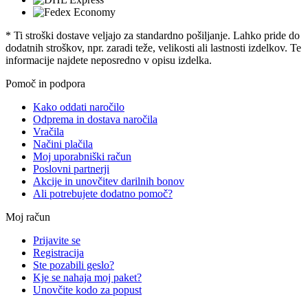
* Ti stroški dostave veljajo za standardno pošiljanje. Lahko pride do
dodatnih stroškov, npr. zaradi teže, velikosti ali lastnosti izdelkov. Te
informacije najdete neposredno v opisu izdelka.
Pomoč in podpora
Kako oddati naročilo
Odprema in dostava naročila
Vračila
Načini plačila
Moj uporabniški račun
Poslovni partnerji
Akcije in unovčitev darilnih bonov
Ali potrebujete dodatno pomoč?
Moj račun
Prijavite se
Registracija
Ste pozabili geslo?
Kje se nahaja moj paket?
Unovčite kodo za popust