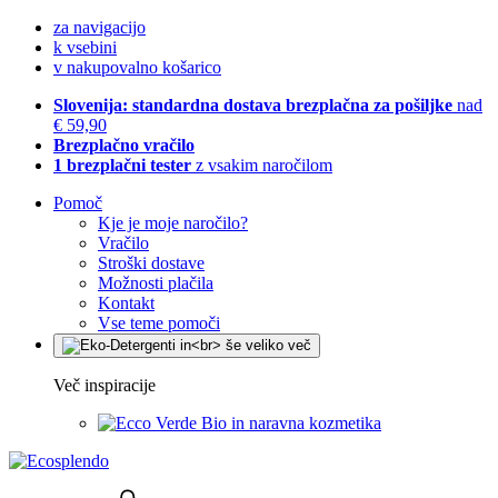
za navigacijo
k vsebini
v nakupovalno košarico
Slovenija: standardna dostava brezplačna za pošiljke
nad
€ 59,90
Brezplačno vračilo
1 brezplačni tester
z vsakim naročilom
Pomoč
Kje je moje naročilo?
Vračilo
Stroški dostave
Možnosti plačila
Kontakt
Vse teme pomoči
Več inspiracije
Bio in naravna kozmetika