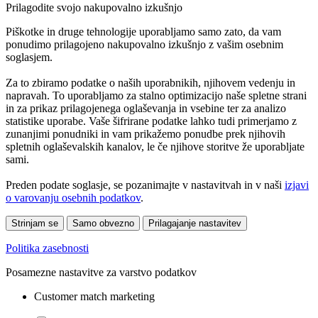
Prilagodite svojo nakupovalno izkušnjo
Piškotke in druge tehnologije uporabljamo samo zato, da vam
ponudimo prilagojeno nakupovalno izkušnjo z vašim osebnim
soglasjem.
Za to zbiramo podatke o naših uporabnikih, njihovem vedenju in
napravah. To uporabljamo za stalno optimizacijo naše spletne strani
in za prikaz prilagojenega oglaševanja in vsebine ter za analizo
statistike uporabe. Vaše šifrirane podatke lahko tudi primerjamo z
zunanjimi ponudniki in vam prikažemo ponudbe prek njihovih
spletnih oglaševalskih kanalov, le če njihove storitve že uporabljate
sami.
Preden podate soglasje, se pozanimajte v nastavitvah in v naši
izjavi
o varovanju osebnih podatkov
.
Strinjam se
Samo obvezno
Prilagajanje nastavitev
Politika zasebnosti
Posamezne nastavitve za varstvo podatkov
Customer match marketing