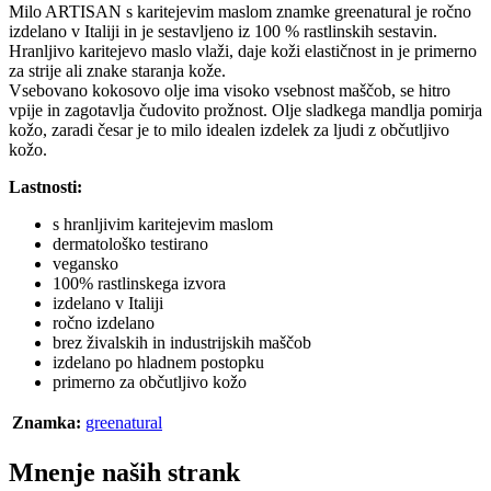
Milo ARTISAN s karitejevim maslom znamke greenatural je ročno
izdelano v Italiji in je sestavljeno iz 100 % rastlinskih sestavin.
Hranljivo karitejevo maslo vlaži, daje koži elastičnost in je primerno
za strije ali znake staranja kože.
Vsebovano kokosovo olje ima visoko vsebnost maščob, se hitro
vpije in zagotavlja čudovito prožnost. Olje sladkega mandlja pomirja
kožo, zaradi česar je to milo idealen izdelek za ljudi z občutljivo
kožo.
Lastnosti:
s hranljivim karitejevim maslom
dermatološko testirano
vegansko
100% rastlinskega izvora
izdelano v Italiji
ročno izdelano
brez živalskih in industrijskih maščob
izdelano po hladnem postopku
primerno za občutljivo kožo
Znamka:
greenatural
Mnenje naših strank