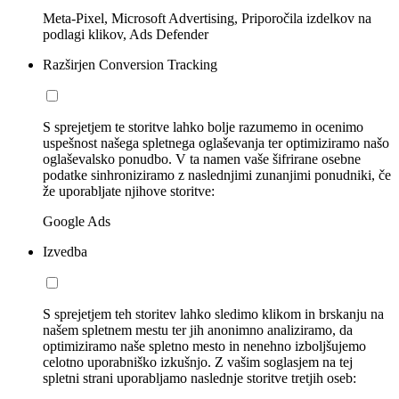
Meta-Pixel, Microsoft Advertising, Priporočila izdelkov na
podlagi klikov, Ads Defender
Razširjen Conversion Tracking
S sprejetjem te storitve lahko bolje razumemo in ocenimo
uspešnost našega spletnega oglaševanja ter optimiziramo našo
oglaševalsko ponudbo. V ta namen vaše šifrirane osebne
podatke sinhroniziramo z naslednjimi zunanjimi ponudniki, če
že uporabljate njihove storitve:
Google Ads
Izvedba
S sprejetjem teh storitev lahko sledimo klikom in brskanju na
našem spletnem mestu ter jih anonimno analiziramo, da
optimiziramo naše spletno mesto in nenehno izboljšujemo
celotno uporabniško izkušnjo. Z vašim soglasjem na tej
spletni strani uporabljamo naslednje storitve tretjih oseb: