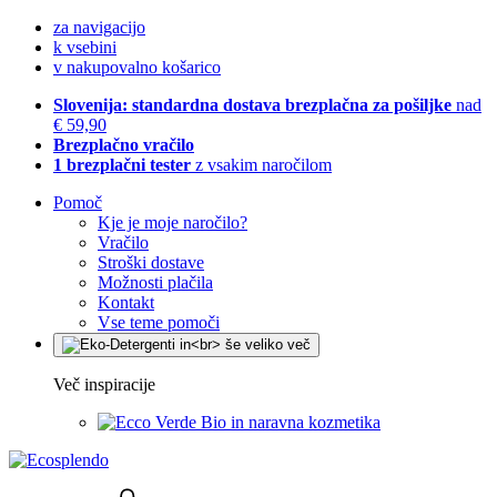
za navigacijo
k vsebini
v nakupovalno košarico
Slovenija: standardna dostava brezplačna za pošiljke
nad
€ 59,90
Brezplačno vračilo
1 brezplačni tester
z vsakim naročilom
Pomoč
Kje je moje naročilo?
Vračilo
Stroški dostave
Možnosti plačila
Kontakt
Vse teme pomoči
Več inspiracije
Bio in naravna kozmetika