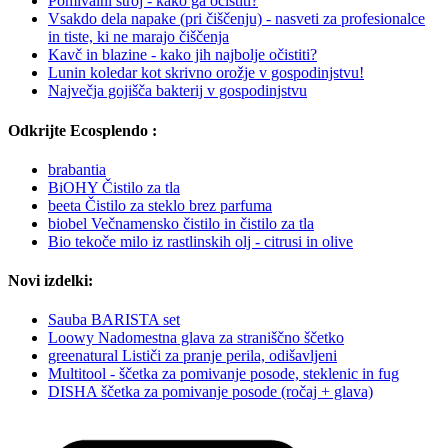
Pomivalni stroj - kako ga očistiti?
Vsakdo dela napake (pri čiščenju) - nasveti za profesionalce
in tiste, ki ne marajo čiščenja
Kavč in blazine - kako jih najbolje očistiti?
Lunin koledar kot skrivno orožje v gospodinjstvu!
Največja gojišča bakterij v gospodinjstvu
Odkrijte Ecosplendo :
brabantia
BiOHY Čistilo za tla
beeta Čistilo za steklo brez parfuma
biobel Večnamensko čistilo in čistilo za tla
Bio tekoče milo iz rastlinskih olj - citrusi in olive
Novi izdelki:
Sauba BARISTA set
Loowy Nadomestna glava za straniščno ščetko
greenatural Lističi za pranje perila, odišavljeni
Multitool - ščetka za pomivanje posode, steklenic in fug
DISHA ščetka za pomivanje posode (ročaj + glava)