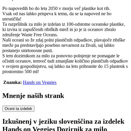
Po napovedih bo do leta 2050 v morju več plastike kot rib.
Vsak od nas lahko prispeva k temu, da se ta napoved ne bo
uresničila!
Ta razpršilnik za milo je izdelan iz 100-odstotne oceanske plastike,
ki izvira iz zapuščenih ribiških mrež in jo je iz oceanov zbralo
združenje Waste Free Oceans.
Naši oceani so že zdaj polni plastičnih odpadkov, plavajoče ribiške
mreže pa predstavljajo posebno nevarnost za živali, saj lahko
postanejo smrtonosne pasti.
S tem dozirnikom za milo za ponovno polnjenje ne pomagate le
očistiti oceanov, temveč tudi zmanjšate količino plastičnih odpadkov
v svojem gospodinjstvu, saj lahko na leto prihranite do 15 plastenk s
prostornino 500 ml!
Znamka:
Hands on Veggies
Mnenje naših strank
Oceni ta izdelek
Izkušnenj v jeziku slovenščina za izdelek
Hands on Veggies Dozirnik za milo