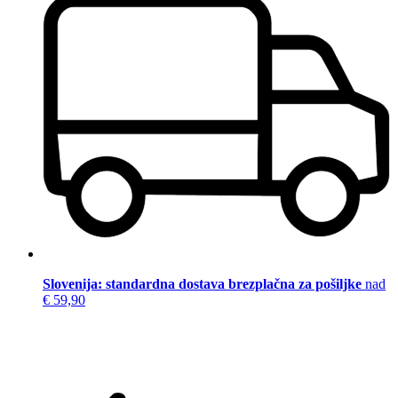
Slovenija: standardna dostava brezplačna za pošiljke
nad
€ 59,90