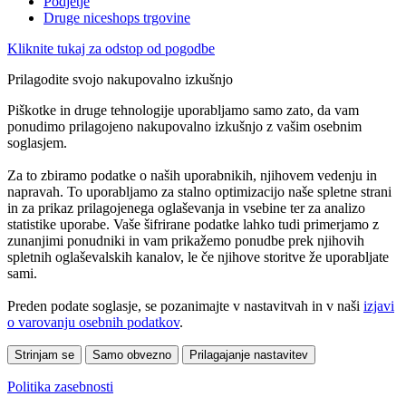
Podjetje
Druge niceshops trgovine
Kliknite tukaj za odstop od pogodbe
Prilagodite svojo nakupovalno izkušnjo
Piškotke in druge tehnologije uporabljamo samo zato, da vam
ponudimo prilagojeno nakupovalno izkušnjo z vašim osebnim
soglasjem.
Za to zbiramo podatke o naših uporabnikih, njihovem vedenju in
napravah. To uporabljamo za stalno optimizacijo naše spletne strani
in za prikaz prilagojenega oglaševanja in vsebine ter za analizo
statistike uporabe. Vaše šifrirane podatke lahko tudi primerjamo z
zunanjimi ponudniki in vam prikažemo ponudbe prek njihovih
spletnih oglaševalskih kanalov, le če njihove storitve že uporabljate
sami.
Preden podate soglasje, se pozanimajte v nastavitvah in v naši
izjavi
o varovanju osebnih podatkov
.
Strinjam se
Samo obvezno
Prilagajanje nastavitev
Politika zasebnosti