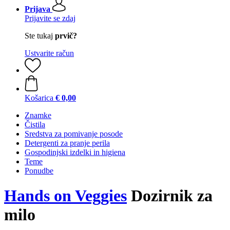
Prijava
Prijavite se zdaj
Ste tukaj
prvič?
Ustvarite račun
Košarica
€ 0,00
Znamke
Čistila
Sredstva za pomivanje posode
Detergenti za pranje perila
Gospodinjski izdelki in higiena
Teme
Ponudbe
Hands on Veggies
Dozirnik za
milo