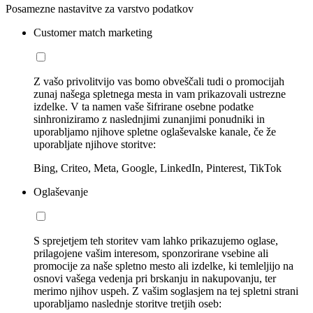
Posamezne nastavitve za varstvo podatkov
Customer match marketing
Z vašo privolitvijo vas bomo obveščali tudi o promocijah
zunaj našega spletnega mesta in vam prikazovali ustrezne
izdelke. V ta namen vaše šifrirane osebne podatke
sinhroniziramo z naslednjimi zunanjimi ponudniki in
uporabljamo njihove spletne oglaševalske kanale, če že
uporabljate njihove storitve:
Bing, Criteo, Meta, Google, LinkedIn, Pinterest, TikTok
Oglaševanje
S sprejetjem teh storitev vam lahko prikazujemo oglase,
prilagojene vašim interesom, sponzorirane vsebine ali
promocije za naše spletno mesto ali izdelke, ki temleljijo na
osnovi vašega vedenja pri brskanju in nakupovanju, ter
merimo njihov uspeh. Z vašim soglasjem na tej spletni strani
uporabljamo naslednje storitve tretjih oseb: