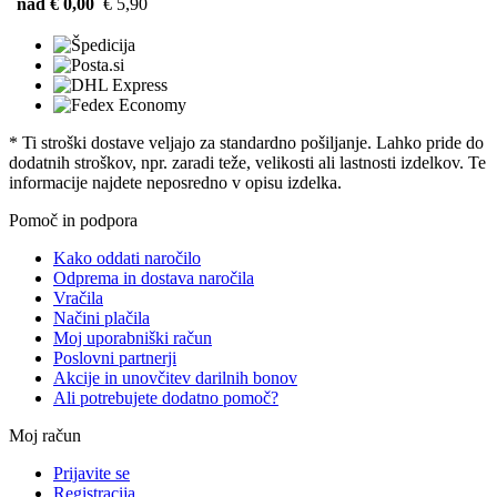
nad € 0,00
€ 5,90
* Ti stroški dostave veljajo za standardno pošiljanje. Lahko pride do
dodatnih stroškov, npr. zaradi teže, velikosti ali lastnosti izdelkov. Te
informacije najdete neposredno v opisu izdelka.
Pomoč in podpora
Kako oddati naročilo
Odprema in dostava naročila
Vračila
Načini plačila
Moj uporabniški račun
Poslovni partnerji
Akcije in unovčitev darilnih bonov
Ali potrebujete dodatno pomoč?
Moj račun
Prijavite se
Registracija