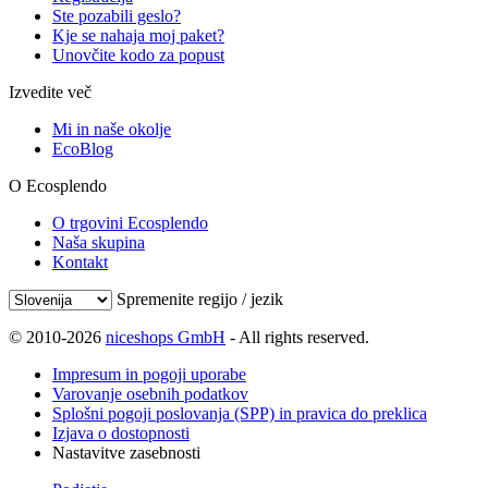
Ste pozabili geslo?
Kje se nahaja moj paket?
Unovčite kodo za popust
Izvedite več
Mi in naše okolje
EcoBlog
O Ecosplendo
O trgovini Ecosplendo
Naša skupina
Kontakt
Spremenite regijo / jezik
© 2010-2026
niceshops GmbH
- All rights reserved.
Impresum in pogoji uporabe
Varovanje osebnih podatkov
Splošni pogoji poslovanja (SPP) in pravica do preklica
Izjava o dostopnosti
Nastavitve zasebnosti