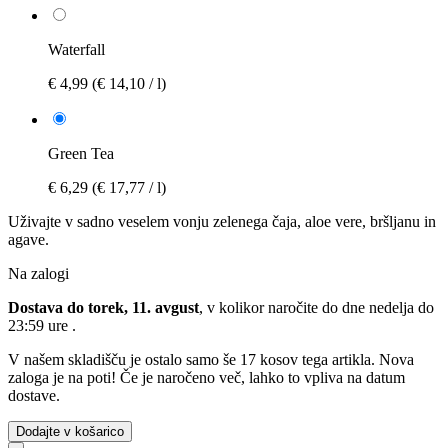
Waterfall
€ 4,99
(€ 14,10 / l)
Green Tea
€ 6,29
(€ 17,77 / l)
Uživajte v sadno veselem vonju zelenega čaja, aloe vere, bršljanu in
agave.
Na zalogi
Dostava do torek, 11. avgust
, v kolikor naročite do dne
nedelja do
23:59 ure
.
V našem skladišču je ostalo samo še 17 kosov tega artikla. Nova
zaloga je na poti! Če je naročeno več, lahko to vpliva na datum
dostave.
Dodajte v košarico