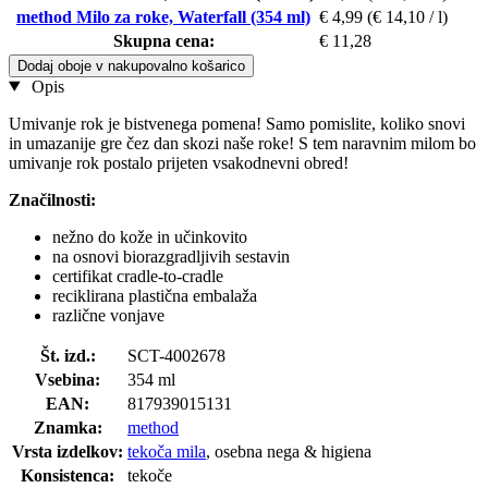
method Milo za roke, Waterfall (354 ml)
€ 4,99
(€ 14,10 / l)
Skupna cena:
€ 11,28
Dodaj oboje v nakupovalno košarico
Opis
Umivanje rok je bistvenega pomena! Samo pomislite, koliko snovi
in umazanije gre čez dan skozi naše roke! S tem naravnim milom bo
umivanje rok postalo prijeten vsakodnevni obred!
Značilnosti:
nežno do kože in učinkovito
na osnovi biorazgradljivih sestavin
certifikat cradle-to-cradle
reciklirana plastična embalaža
različne vonjave
Št. izd.:
SCT-4002678
Vsebina:
354 ml
EAN:
817939015131
Znamka:
method
Vrsta izdelkov:
tekoča mila
, osebna nega & higiena
Konsistenca:
tekoče