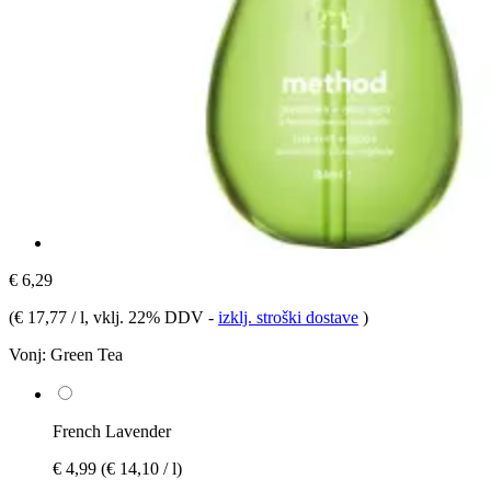
€ 6,29
(
€ 17,77 / l
, vklj. 22% DDV
-
izklj. stroški dostave
)
Vonj:
Green Tea
French Lavender
€ 4,99
(€ 14,10 / l)