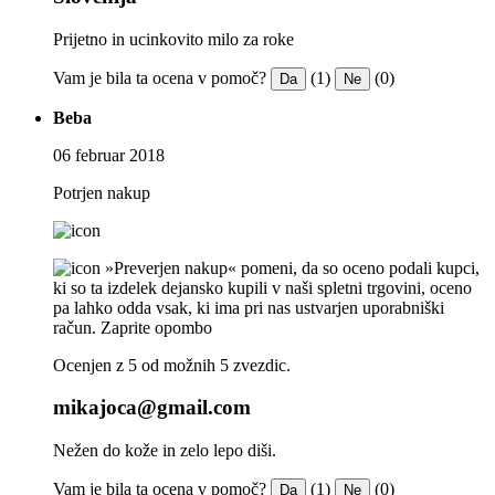
Prijetno in ucinkovito milo za roke
Vam je bila ta ocena v pomoč?
(1)
(0)
Da
Ne
Beba
06 februar 2018
Potrjen nakup
»Preverjen nakup« pomeni, da so oceno podali kupci,
ki so ta izdelek dejansko kupili v naši spletni trgovini, oceno
pa lahko odda vsak, ki ima pri nas ustvarjen uporabniški
račun.
Zaprite opombo
Ocenjen z 5 od možnih 5 zvezdic.
mikajoca@gmail.com
Nežen do kože in zelo lepo diši.
Vam je bila ta ocena v pomoč?
(1)
(0)
Da
Ne