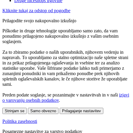
Druge niceshops trgovine
Kliknite tukaj za odstop od pogodbe
Prilagodite svojo nakupovalno izkušnjo
Piškotke in druge tehnologije uporabljamo samo zato, da vam
ponudimo prilagojeno nakupovalno izkušnjo z vašim osebnim
soglasjem.
Za to zbiramo podatke o naših uporabnikih, njihovem vedenju in
napravah. To uporabljamo za stalno optimizacijo naše spletne strani
in za prikaz prilagojenega oglaševanja in vsebine ter za analizo
statistike uporabe. Vaše šifrirane podatke lahko tudi primerjamo z
zunanjimi ponudniki in vam prikažemo ponudbe prek njihovih
spletnih oglaševalskih kanalov, le če njihove storitve že uporabljate
sami.
Preden podate soglasje, se pozanimajte v nastavitvah in v naši
izjavi
o varovanju osebnih podatkov
.
Strinjam se
Samo obvezno
Prilagajanje nastavitev
Politika zasebnosti
Posamezne nastavitve za varstvo podatkov