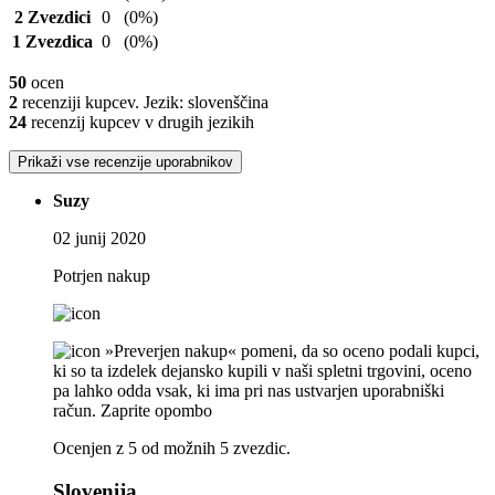
2 Zvezdici
0
(0%)
1 Zvezdica
0
(0%)
50
ocen
2
recenziji kupcev. Jezik: slovenščina
24
recenzij kupcev v drugih jezikih
Prikaži vse recenzije uporabnikov
Suzy
02 junij 2020
Potrjen nakup
»Preverjen nakup« pomeni, da so oceno podali kupci,
ki so ta izdelek dejansko kupili v naši spletni trgovini, oceno
pa lahko odda vsak, ki ima pri nas ustvarjen uporabniški
račun.
Zaprite opombo
Ocenjen z 5 od možnih 5 zvezdic.
Slovenija