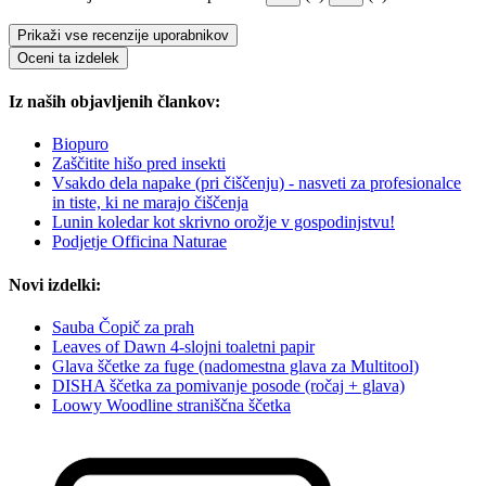
Prikaži vse recenzije uporabnikov
Oceni ta izdelek
Iz naših objavljenih člankov:
Biopuro
Zaščitite hišo pred insekti
Vsakdo dela napake (pri čiščenju) - nasveti za profesionalce
in tiste, ki ne marajo čiščenja
Lunin koledar kot skrivno orožje v gospodinjstvu!
Podjetje Officina Naturae
Novi izdelki:
Sauba Čopič za prah
Leaves of Dawn 4-slojni toaletni papir
Glava ščetke za fuge (nadomestna glava za Multitool)
DISHA ščetka za pomivanje posode (ročaj + glava)
Loowy Woodline straniščna ščetka