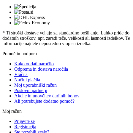
* Ti stroški dostave veljajo za standardno pošiljanje. Lahko pride do
dodatnih stroškov, npr. zaradi teže, velikosti ali lastnosti izdelkov. Te
informacije najdete neposredno v opisu izdelka.
Pomoč in podpora
Kako oddati naročilo
Odprema in dostava naročila
Vračila
Načini plačila
Moj uporabniški račun
Poslovni partnerji
Akcije in unovčitev darilnih bonov
Ali potrebujete dodatno pomoč?
Moj račun
Prijavite se
Registracija
Ste pozabili geslo?