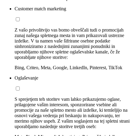
Customer match marketing
Z vašo privolitvijo vas bomo obveščali tudi o promocijah
zunaj našega spletnega mesta in vam prikazovali ustrezne
izdelke. V ta namen vaše šifrirane osebne podatke
sinhroniziramo z naslednjimi zunanjimi ponudniki in
uporabljamo njihove spletne oglaševalske kanale, če že
uporabljate njihove storitve:
Bing, Criteo, Meta, Google, LinkedIn, Pinterest, TikTok
Oglaševanje
S sprejetjem teh storitev vam lahko prikazujemo oglase,
prilagojene vašim interesom, sponzorirane vsebine ali
promocije za naše spletno mesto ali izdelke, ki temleljijo na
osnovi vašega vedenja pri brskanju in nakupovanju, ter
merimo njihov uspeh. Z vašim soglasjem na tej spletni strani
uporabljamo naslednje storitve tretjih oseb: