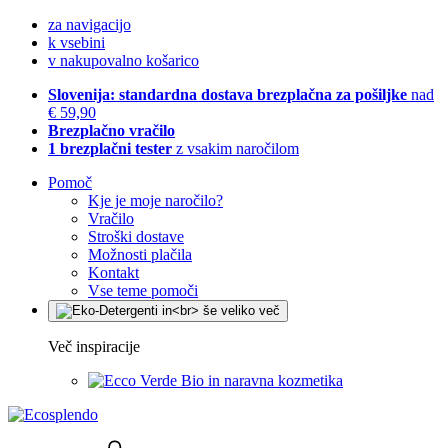
za navigacijo
k vsebini
v nakupovalno košarico
Slovenija: standardna dostava brezplačna za pošiljke
nad
€ 59,90
Brezplačno vračilo
1 brezplačni tester
z vsakim naročilom
Pomoč
Kje je moje naročilo?
Vračilo
Stroški dostave
Možnosti plačila
Kontakt
Vse teme pomoči
Več inspiracije
Bio in naravna kozmetika