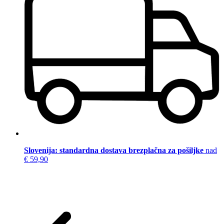
Slovenija: standardna dostava brezplačna za pošiljke
nad
€ 59,90