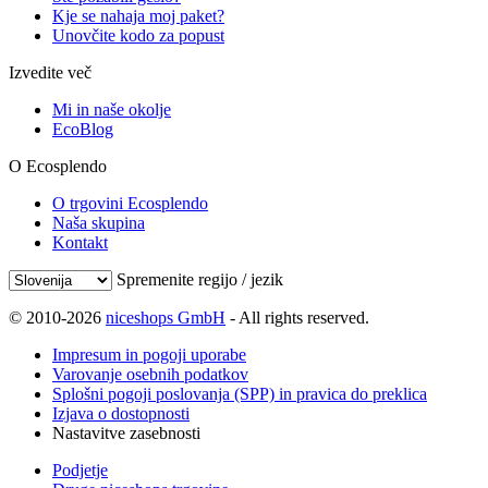
Kje se nahaja moj paket?
Unovčite kodo za popust
Izvedite več
Mi in naše okolje
EcoBlog
O Ecosplendo
O trgovini Ecosplendo
Naša skupina
Kontakt
Spremenite regijo / jezik
© 2010-2026
niceshops GmbH
- All rights reserved.
Impresum in pogoji uporabe
Varovanje osebnih podatkov
Splošni pogoji poslovanja (SPP) in pravica do preklica
Izjava o dostopnosti
Nastavitve zasebnosti
Podjetje