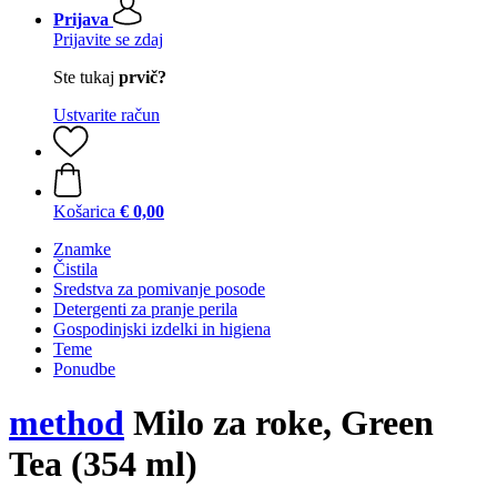
Prijava
Prijavite se zdaj
Ste tukaj
prvič?
Ustvarite račun
Košarica
€ 0,00
Znamke
Čistila
Sredstva za pomivanje posode
Detergenti za pranje perila
Gospodinjski izdelki in higiena
Teme
Ponudbe
method
Milo za roke, Green
Tea (354 ml)