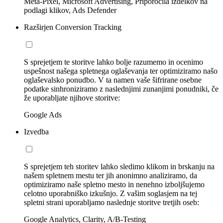
Meta-Pixel, Microsoft Advertising, Priporočila izdelkov na
podlagi klikov, Ads Defender
Razširjen Conversion Tracking
S sprejetjem te storitve lahko bolje razumemo in ocenimo
uspešnost našega spletnega oglaševanja ter optimiziramo našo
oglaševalsko ponudbo. V ta namen vaše šifrirane osebne
podatke sinhroniziramo z naslednjimi zunanjimi ponudniki, če
že uporabljate njihove storitve:
Google Ads
Izvedba
S sprejetjem teh storitev lahko sledimo klikom in brskanju na
našem spletnem mestu ter jih anonimno analiziramo, da
optimiziramo naše spletno mesto in nenehno izboljšujemo
celotno uporabniško izkušnjo. Z vašim soglasjem na tej
spletni strani uporabljamo naslednje storitve tretjih oseb:
Google Analytics, Clarity, A/B-Testing