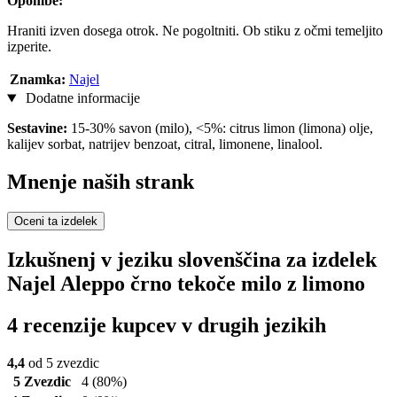
Opombe:
Hraniti izven dosega otrok. Ne pogoltniti. Ob stiku z očmi temeljito
izperite.
Znamka:
Najel
Dodatne informacije
Sestavine:
15-30% savon (milo), <5%: citrus limon (limona) olje,
kalijev sorbat, natrijev benzoat, citral, limonene, linalool.
Mnenje naših strank
Oceni ta izdelek
Izkušnenj v jeziku slovenščina za izdelek
Najel Aleppo črno tekoče milo z limono
4 recenzije kupcev v drugih jezikih
4,4
od 5 zvezdic
5 Zvezdic
4
(80%)