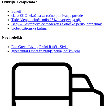
Odkrijte Ecosplendo :
Sonett
claro ECO tekočina za ročno pomivanje posode
Tadé Aleppo tekoče milo 25% lovorjevega olja
Baby - Odstranjevalec madežev za otroško perilo, brez dišav
biobel Citronska kislina
Novi izdelki:
Eco Green Living Pralni lističi - Sivka
greenatural Lističi za pranje perila, odišavljeni