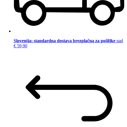
Slovenija: standardna dostava brezplačna za pošiljke
nad
€ 59,90