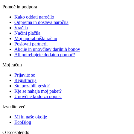
Pomoč in podpora
Kako oddati naročilo
Odprema in dostava naročila
Vračila
Načini plačila
Moj uporabniški račun
Poslovni partnerji
Akcije in unovčitev darilnih bonov
Ali potrebujete dodatno pomoč?
Moj račun
Prijavite se
Registracija
Ste pozabili geslo?
Kje se nahaja moj paket?
Unovčite kodo za popust
Izvedite več
Mi in naše okolje
EcoBlog
O Ecosplendo