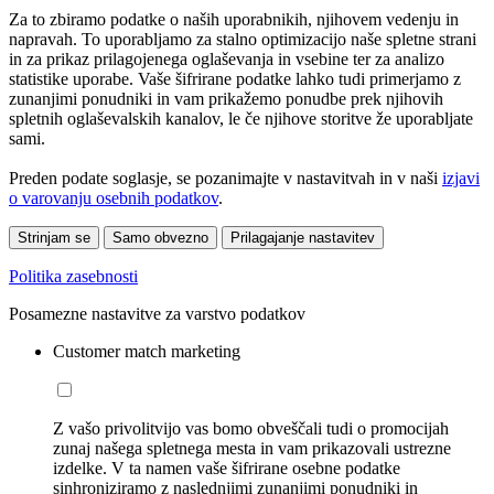
Za to zbiramo podatke o naših uporabnikih, njihovem vedenju in
napravah. To uporabljamo za stalno optimizacijo naše spletne strani
in za prikaz prilagojenega oglaševanja in vsebine ter za analizo
statistike uporabe. Vaše šifrirane podatke lahko tudi primerjamo z
zunanjimi ponudniki in vam prikažemo ponudbe prek njihovih
spletnih oglaševalskih kanalov, le če njihove storitve že uporabljate
sami.
Preden podate soglasje, se pozanimajte v nastavitvah in v naši
izjavi
o varovanju osebnih podatkov
.
Strinjam se
Samo obvezno
Prilagajanje nastavitev
Politika zasebnosti
Posamezne nastavitve za varstvo podatkov
Customer match marketing
Z vašo privolitvijo vas bomo obveščali tudi o promocijah
zunaj našega spletnega mesta in vam prikazovali ustrezne
izdelke. V ta namen vaše šifrirane osebne podatke
sinhroniziramo z naslednjimi zunanjimi ponudniki in