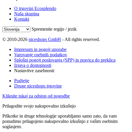
O trgovini Ecosplendo
Naša skupina
Kontakt
Spremenite regijo / jezik
© 2010-2026
niceshops GmbH
- All rights reserved.
Impresum in pogoji uporabe
Varovanje osebnih podatkov
Splošni pogoji poslovanja (SPP) in pravica do preklica
Izjava o dostopnosti
Nastavitve zasebnosti
Podjetje
Druge niceshops trgovine
Kliknite tukaj za odstop od pogodbe
Prilagodite svojo nakupovalno izkušnjo
Piškotke in druge tehnologije uporabljamo samo zato, da vam
ponudimo prilagojeno nakupovalno izkušnjo z vašim osebnim
soglasjem.