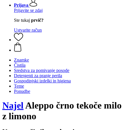
Prijava
Prijavite se zdaj
Ste tukaj
prvič?
Ustvarite račun
Znamke
Čistila
Sredstva za pomivanje posode
Detergenti za pranje perila
Gospodinjski izdelki in higiena
Teme
Ponudbe
Najel
Aleppo črno tekoče milo
z limono