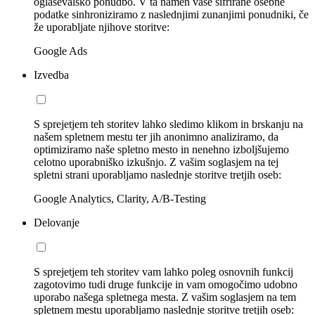
oglaševalsko ponudbo. V ta namen vaše šifrirane osebne
podatke sinhroniziramo z naslednjimi zunanjimi ponudniki, če
že uporabljate njihove storitve:
Google Ads
Izvedba
S sprejetjem teh storitev lahko sledimo klikom in brskanju na
našem spletnem mestu ter jih anonimno analiziramo, da
optimiziramo naše spletno mesto in nenehno izboljšujemo
celotno uporabniško izkušnjo. Z vašim soglasjem na tej
spletni strani uporabljamo naslednje storitve tretjih oseb:
Google Analytics, Clarity, A/B-Testing
Delovanje
S sprejetjem teh storitev vam lahko poleg osnovnih funkcij
zagotovimo tudi druge funkcije in vam omogočimo udobno
uporabo našega spletnega mesta. Z vašim soglasjem na tem
spletnem mestu uporabljamo naslednje storitve tretjih oseb: