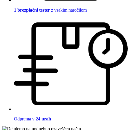
1 brezplačni tester
z vsakim naročilom
Odprema v
24 urah