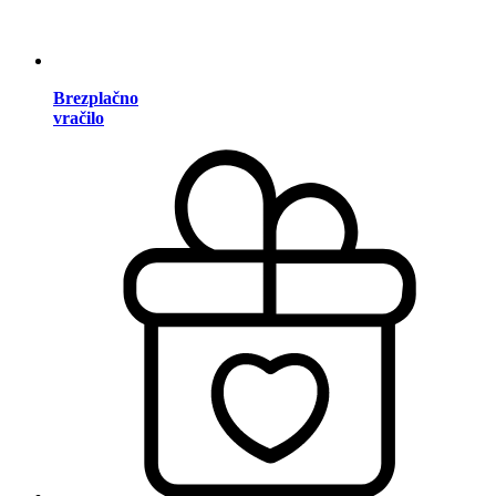
Brezplačno
vračilo