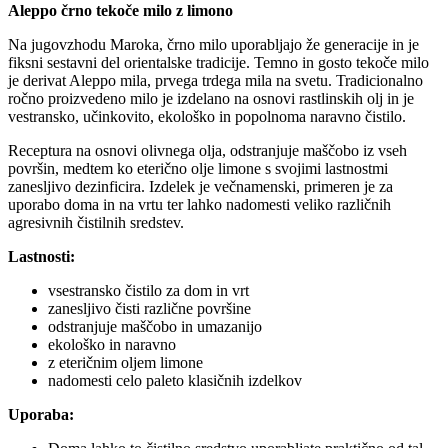
Aleppo črno tekoče milo z limono
Na jugovzhodu Maroka, črno milo uporabljajo že generacije in je
fiksni sestavni del orientalske tradicije. Temno in gosto tekoče milo
je derivat Aleppo mila, prvega trdega mila na svetu. Tradicionalno
ročno proizvedeno milo je izdelano na osnovi rastlinskih olj in je
vestransko, učinkovito, ekološko in popolnoma naravno čistilo.
Receptura na osnovi olivnega olja, odstranjuje maščobo iz vseh
površin, medtem ko eterično olje limone s svojimi lastnostmi
zanesljivo dezinficira. Izdelek je večnamenski, primeren je za
uporabo doma in na vrtu ter lahko nadomesti veliko različnih
agresivnih čistilnih sredstev.
Lastnosti:
vsestransko čistilo za dom in vrt
zanesljivo čisti različne površine
odstranjuje maščobo in umazanijo
ekološko in naravno
z eteričnim oljem limone
nadomesti celo paleto klasičnih izdelkov
Uporaba: