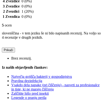
4 Zvezdice
0
(0%)
3 Zvezdice
0
(0%)
2 Zvezdici
1
(20%)
1 Zvezdica
0
(0%)
5
ocen
slovenščina - v tem jeziku še ni bilo napisanih recenzij. Na voljo so
4 recenzije v drugih jezikih.
Prikaži
Brez recenzij.
Iz naših objavljenih člankov:
Največja gojišča bakterij v gospodinjstvu
Pravilna dezinfekcija
Vsakdo dela napake (pri čiščenju) - nasveti za profesionalce
in tiste, ki ne marajo čiščenja
Zaščitite hišo pred insekti
Legende o pranju perila