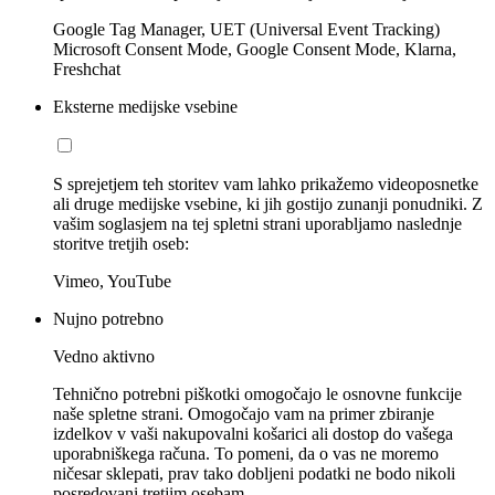
Google Tag Manager, UET (Universal Event Tracking)
Microsoft Consent Mode, Google Consent Mode, Klarna,
Freshchat
Eksterne medijske vsebine
S sprejetjem teh storitev vam lahko prikažemo videoposnetke
ali druge medijske vsebine, ki jih gostijo zunanji ponudniki. Z
vašim soglasjem na tej spletni strani uporabljamo naslednje
storitve tretjih oseb:
Vimeo, YouTube
Nujno potrebno
Vedno aktivno
Tehnično potrebni piškotki omogočajo le osnovne funkcije
naše spletne strani. Omogočajo vam na primer zbiranje
izdelkov v vaši nakupovalni košarici ali dostop do vašega
uporabniškega računa. To pomeni, da o vas ne moremo
ničesar sklepati, prav tako dobljeni podatki ne bodo nikoli
posredovani tretjim osebam.