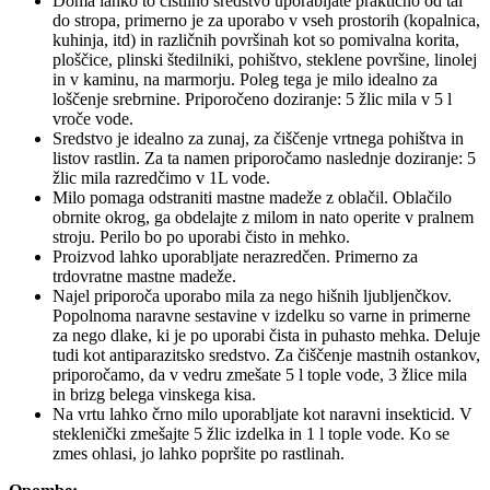
Doma lahko to čistilno sredstvo uporabljate praktično od tal
do stropa, primerno je za uporabo v vseh prostorih (kopalnica,
kuhinja, itd) in različnih površinah kot so pomivalna korita,
ploščice, plinski štedilniki, pohištvo, steklene površine, linolej
in v kaminu, na marmorju. Poleg tega je milo idealno za
loščenje srebrnine. Priporočeno doziranje: 5 žlic mila v 5 l
vroče vode.
Sredstvo je idealno za zunaj, za čiščenje vrtnega pohištva in
listov rastlin. Za ta namen priporočamo naslednje doziranje: 5
žlic mila razredčimo v 1L vode.
Milo pomaga odstraniti mastne madeže z oblačil. Oblačilo
obrnite okrog, ga obdelajte z milom in nato operite v pralnem
stroju. Perilo bo po uporabi čisto in mehko.
Proizvod lahko uporabljate nerazredčen. Primerno za
trdovratne mastne madeže.
Najel priporoča uporabo mila za nego hišnih ljubljenčkov.
Popolnoma naravne sestavine v izdelku so varne in primerne
za nego dlake, ki je po uporabi čista in puhasto mehka. Deluje
tudi kot antiparazitsko sredstvo. Za čiščenje mastnih ostankov,
priporočamo, da v vedru zmešate 5 l tople vode, 3 žlice mila
in brizg belega vinskega kisa.
Na vrtu lahko črno milo uporabljate kot naravni insekticid. V
steklenički zmešajte 5 žlic izdelka in 1 l tople vode. Ko se
zmes ohlasi, jo lahko popršite po rastlinah. ​