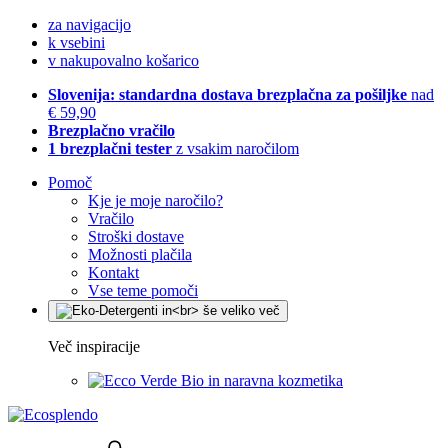
za navigacijo
k vsebini
v nakupovalno košarico
Slovenija: standardna dostava brezplačna za pošiljke
nad
€ 59,90
Brezplačno vračilo
1 brezplačni tester
z vsakim naročilom
Pomoč
Kje je moje naročilo?
Vračilo
Stroški dostave
Možnosti plačila
Kontakt
Vse teme pomoči
Več inspiracije
Bio in naravna kozmetika