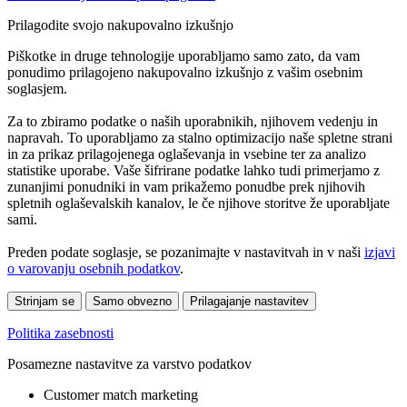
Prilagodite svojo nakupovalno izkušnjo
Piškotke in druge tehnologije uporabljamo samo zato, da vam
ponudimo prilagojeno nakupovalno izkušnjo z vašim osebnim
soglasjem.
Za to zbiramo podatke o naših uporabnikih, njihovem vedenju in
napravah. To uporabljamo za stalno optimizacijo naše spletne strani
in za prikaz prilagojenega oglaševanja in vsebine ter za analizo
statistike uporabe. Vaše šifrirane podatke lahko tudi primerjamo z
zunanjimi ponudniki in vam prikažemo ponudbe prek njihovih
spletnih oglaševalskih kanalov, le če njihove storitve že uporabljate
sami.
Preden podate soglasje, se pozanimajte v nastavitvah in v naši
izjavi
o varovanju osebnih podatkov
.
Strinjam se
Samo obvezno
Prilagajanje nastavitev
Politika zasebnosti
Posamezne nastavitve za varstvo podatkov
Customer match marketing