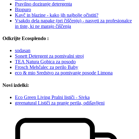
Pravilno doziranje detergenta
Biopuro
Kavč in blazine - kako jih najbolje očistiti?
Vsakdo dela napake (pri čiščenju) - nasveti za profesionalce
in tiste, ki ne marajo čiščenja
Odkrijte Ecosplendo :
sodasan
Sonett Detergent za pomivalni stroj
TEA Natura Gobica za posodo
Frosch Mehčalec za perilo Baby
eco & mio Sredstvo za pomivanje posode Limona
Novi izdelki:
Eco Green Living Pralni lističi - Sivka
greenatural Lističi za pranje perila, odišavljeni