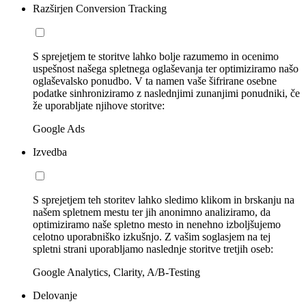
Razširjen Conversion Tracking
S sprejetjem te storitve lahko bolje razumemo in ocenimo
uspešnost našega spletnega oglaševanja ter optimiziramo našo
oglaševalsko ponudbo. V ta namen vaše šifrirane osebne
podatke sinhroniziramo z naslednjimi zunanjimi ponudniki, če
že uporabljate njihove storitve:
Google Ads
Izvedba
S sprejetjem teh storitev lahko sledimo klikom in brskanju na
našem spletnem mestu ter jih anonimno analiziramo, da
optimiziramo naše spletno mesto in nenehno izboljšujemo
celotno uporabniško izkušnjo. Z vašim soglasjem na tej
spletni strani uporabljamo naslednje storitve tretjih oseb:
Google Analytics, Clarity, A/B-Testing
Delovanje