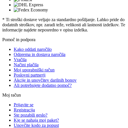
* Ti stroški dostave veljajo za standardno pošiljanje. Lahko pride do
dodatnih stroškov, npr. zaradi teže, velikosti ali lastnosti izdelkov. Te
informacije najdete neposredno v opisu izdelka.
Pomoč in podpora
Kako oddati naročilo
Odprema in dostava naročila
Vračila
Načini plačila
Moj uporabniški račun
Poslovni partnerji
Akcije in unovčitev darilnih bonov
Ali potrebujete dodatno pomoč?
Moj račun
Prijavite se
Registracija
Ste pozabili geslo?
Kje se nahaja moj paket?
Unovčite kodo za popust