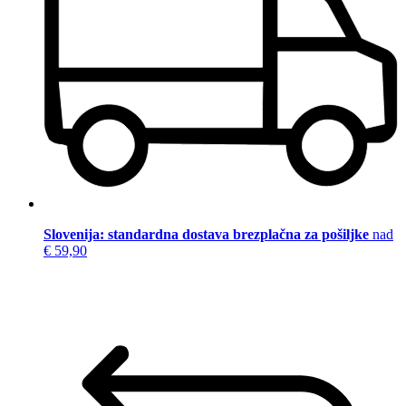
Slovenija: standardna dostava brezplačna za pošiljke
nad
€ 59,90