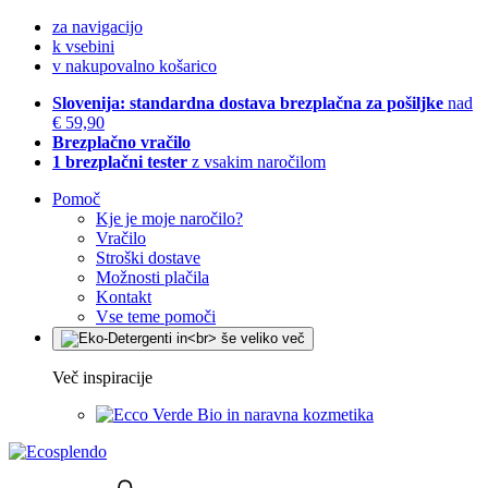
za navigacijo
k vsebini
v nakupovalno košarico
Slovenija: standardna dostava brezplačna za pošiljke
nad
€ 59,90
Brezplačno vračilo
1 brezplačni tester
z vsakim naročilom
Pomoč
Kje je moje naročilo?
Vračilo
Stroški dostave
Možnosti plačila
Kontakt
Vse teme pomoči
Več inspiracije
Bio in naravna kozmetika