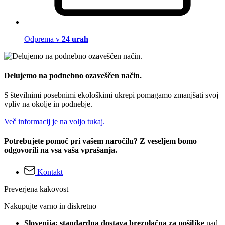
Odprema v
24 urah
Delujemo na podnebno ozaveščen način.
S številnimi posebnimi ekološkimi ukrepi pomagamo zmanjšati svoj
vpliv na okolje in podnebje.
Več informacij je na voljo tukaj.
Potrebujete pomoč pri vašem naročilu? Z veseljem bomo
odgovorili na vsa vaša vprašanja.
Kontakt
Preverjena kakovost
Nakupujte varno in diskretno
Slovenija: standardna dostava brezplačna za pošiljke
nad