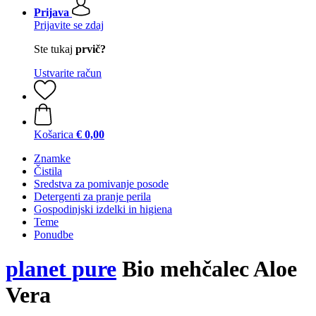
Prijava
Prijavite se zdaj
Ste tukaj
prvič?
Ustvarite račun
Košarica
€ 0,00
Znamke
Čistila
Sredstva za pomivanje posode
Detergenti za pranje perila
Gospodinjski izdelki in higiena
Teme
Ponudbe
planet pure
Bio mehčalec Aloe
Vera