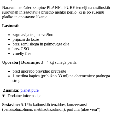
Naravni mehčalec skupine PLANET PURE temelji na rastlinskih
surovinah in zagotavlja prijetno mehko perilo, ki je po sušenju
gladko in enostavno likanje.
Lastnosti:
zagotavlja trajno svežino
prijazni do kože
brez zemljskega in palmovega olja
brez GSO
vruelty free
Uporaba | Doziranje:
3 - 4 kg suhega perila
pred uporabo previdno pretresite
1 merilna kapica (približno 33 ml) na obremenitev pralnega
stroja
Znamka:
planet pure
Dodatne informacije
Sestavine:
5-15% kationskih tenzidov, konzervansi
(benzisotiazolinon, metilizotiazolinon), parfumi (aloe vera*)