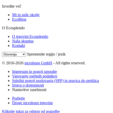
Izvedite več
Mi in naše okolje
EcoBlog
O Ecosplendo
O trgovini Ecosplendo
Naša skupina
Kontakt
Spremenite regijo / jezik
© 2010-2026
niceshops GmbH
- All rights reserved.
Impresum in pogoji uporabe
Varovanje osebnih podatkov
Splošni pogoji poslovanja (SPP) in pravica do preklica
Izjava o dostopnosti
Nastavitve zasebnosti
Podjetje
Druge niceshops trgovine
Kliknite tukaj za odstop od pogodbe