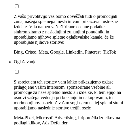
Z vašo privolitvijo vas bomo obveščali tudi o promocijah
zunaj našega spletnega mesta in vam prikazovali ustrezne
izdelke. V ta namen vaše šifrirane osebne podatke
sinhroniziramo z naslednjimi zunanjimi ponudniki in
uporabljamo njihove spletne oglaševalske kanale, če že
uporabljate njihove storitve:
Bing, Criteo, Meta, Google, LinkedIn, Pinterest, TikTok
Oglaševanje
S sprejetjem teh storitev vam lahko prikazujemo oglase,
prilagojene vašim interesom, sponzorirane vsebine ali
promocije za naše spletno mesto ali izdelke, ki temleljijo na
osnovi vašega vedenja pri brskanju in nakupovanju, ter
merimo njihov uspeh. Z vašim soglasjem na tej spletni strani
uporabljamo naslednje storitve tretjih oseb:
Meta-Pixel, Microsoft Advertising, Priporočila izdelkov na
podlagi klikov, Ads Defender