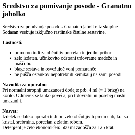
Sredstvo za pomivanje posode - Granatno
jabolko
Sredstvo za pomivanje posode - Granatno jabolko iz skupine
Sodasan vsebuje izključno rastlinske čistilne sestavine.
Lastnosti:
primerno tudi za občutljiv porcelan in jedilni pribor
zelo izdaten, učinkovito odstrani trdovratne madeže in
maščobo
blage sestava in osvežujoč vonj pomaranče
ne pušča ostankov nepotrebnih kemikalij na sami posodi
Navodila za uporabo:
Pri normalni stropnji umazanosti dodajte prb. 4 ml (= 1 brizg) na
korito. Odmerek se lahko poveča, pri trdovratni in posebej mastni
umazaniji.
Nasvet:
Izdelek se lahko uporabi tudi pri zelo občutljivih predmetih, kot so
kristal, srebrnina, porcelan z zlatim robom.
Detergent je zelo ekonomičen: 500 ml zadošča za 125 krat.