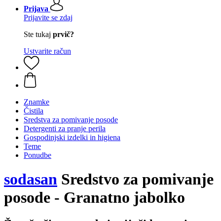
Prijava
Prijavite se zdaj
Ste tukaj
prvič?
Ustvarite račun
Znamke
Čistila
Sredstva za pomivanje posode
Detergenti za pranje perila
Gospodinjski izdelki in higiena
Teme
Ponudbe
sodasan
Sredstvo za pomivanje
posode - Granatno jabolko