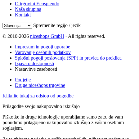
O trgovini Ecosplendo
Naša skupina
Kontakt
Spremenite regijo / jezik
© 2010-2026
niceshops GmbH
- All rights reserved.
Impresum in pogoji uporabe
Varovanje osebnih podatkov
Splošni pogoji poslovanja (SPP) in pravica do preklica
Izjava o dostopnosti
Nastavitve zasebnosti
Podjetje
Druge niceshops trgovine
Kliknite tukaj za odstop od pogodbe
Prilagodite svojo nakupovalno izkušnjo
Piškotke in druge tehnologije uporabljamo samo zato, da vam
ponudimo prilagojeno nakupovalno izkušnjo z vašim osebnim
soglasjem.