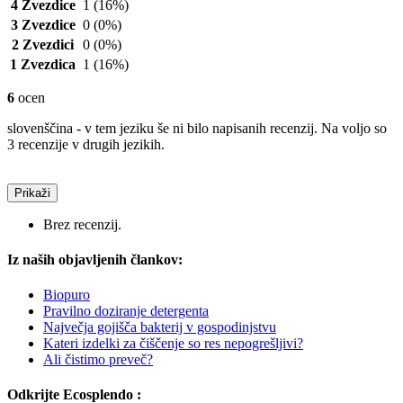
4 Zvezdice
1
(16%)
3 Zvezdice
0
(0%)
2 Zvezdici
0
(0%)
1 Zvezdica
1
(16%)
6
ocen
slovenščina - v tem jeziku še ni bilo napisanih recenzij. Na voljo so
3 recenzije v drugih jezikih.
Prikaži
Brez recenzij.
Iz naših objavljenih člankov:
Biopuro
Pravilno doziranje detergenta
Največja gojišča bakterij v gospodinjstvu
Kateri izdelki za čiščenje so res nepogrešljivi?
Ali čistimo preveč?
Odkrijte Ecosplendo :