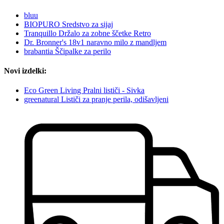
bluu
BIOPURO Sredstvo za sijaj
Tranquillo Držalo za zobne ščetke Retro
Dr. Bronner's 18v1 naravno milo z mandljem
brabantia Ščipalke za perilo
Novi izdelki:
Eco Green Living Pralni lističi - Sivka
greenatural Lističi za pranje perila, odišavljeni