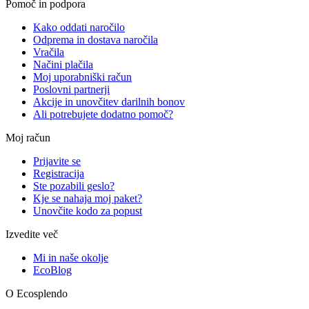
Pomoč in podpora
Kako oddati naročilo
Odprema in dostava naročila
Vračila
Načini plačila
Moj uporabniški račun
Poslovni partnerji
Akcije in unovčitev darilnih bonov
Ali potrebujete dodatno pomoč?
Moj račun
Prijavite se
Registracija
Ste pozabili geslo?
Kje se nahaja moj paket?
Unovčite kodo za popust
Izvedite več
Mi in naše okolje
EcoBlog
O Ecosplendo