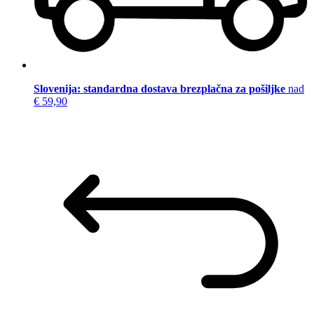
Slovenija: standardna dostava brezplačna za pošiljke
nad
€ 59,90