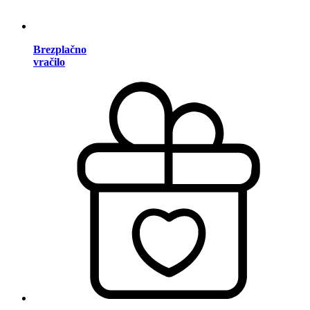
Brezplačno
vračilo