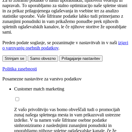
Za to zbiramo podatke o naših uporabnikih, njihovem vedenju in
napravah. To uporabljamo za stalno optimizacijo naše spletne strani
in za prikaz prilagojenega oglaševanja in vsebine ter za analizo
statistike uporabe. Vaše šifrirane podatke lahko tudi primerjamo z
zunanjimi ponudniki in vam prikažemo ponudbe prek njihovih
spletnih oglaševalskih kanalov, le če njihove storitve že uporabljate
sami.
Preden podate soglasje, se pozanimajte v nastavitvah in v naši
izjavi
o varovanju osebnih podatkov
.
Strinjam se
Samo obvezno
Prilagajanje nastavitev
Politika zasebnosti
Posamezne nastavitve za varstvo podatkov
Customer match marketing
Z vašo privolitvijo vas bomo obveščali tudi o promocijah
zunaj našega spletnega mesta in vam prikazovali ustrezne
izdelke. V ta namen vaše šifrirane osebne podatke
sinhroniziramo z naslednjimi zunanjimi ponudniki in
uporabljamo njihove spletne oglaševalske kanale, če že