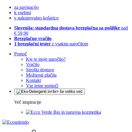
za navigacijo
k vsebini
v nakupovalno košarico
Slovenija: standardna dostava brezplačna za pošiljke
nad
€ 59,90
Brezplačno vračilo
1 brezplačni tester
z vsakim naročilom
Pomoč
Kje je moje naročilo?
Vračilo
Stroški dostave
Možnosti plačila
Kontakt
Vse teme pomoči
Več inspiracije
Bio in naravna kozmetika