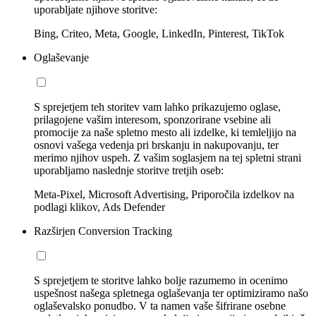
uporabljate njihove storitve:
Bing, Criteo, Meta, Google, LinkedIn, Pinterest, TikTok
Oglaševanje
S sprejetjem teh storitev vam lahko prikazujemo oglase,
prilagojene vašim interesom, sponzorirane vsebine ali
promocije za naše spletno mesto ali izdelke, ki temleljijo na
osnovi vašega vedenja pri brskanju in nakupovanju, ter
merimo njihov uspeh. Z vašim soglasjem na tej spletni strani
uporabljamo naslednje storitve tretjih oseb:
Meta-Pixel, Microsoft Advertising, Priporočila izdelkov na
podlagi klikov, Ads Defender
Razširjen Conversion Tracking
S sprejetjem te storitve lahko bolje razumemo in ocenimo
uspešnost našega spletnega oglaševanja ter optimiziramo našo
oglaševalsko ponudbo. V ta namen vaše šifrirane osebne