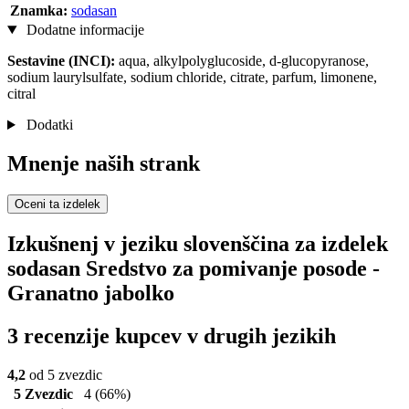
Znamka:
sodasan
Dodatne informacije
Sestavine (INCI):
aqua, alkylpolyglucoside, d-glucopyranose,
sodium laurylsulfate, sodium chloride, citrate, parfum, limonene,
citral
Dodatki
Mnenje naših strank
Oceni ta izdelek
Izkušnenj v jeziku slovenščina za izdelek
sodasan Sredstvo za pomivanje posode -
Granatno jabolko
3 recenzije kupcev v drugih jezikih
4,2
od 5 zvezdic
5 Zvezdic
4
(66%)