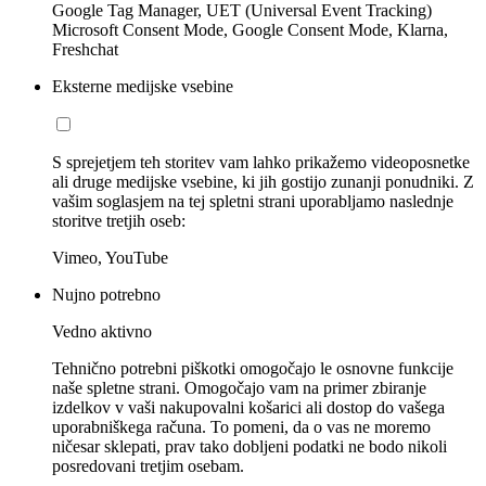
Google Tag Manager, UET (Universal Event Tracking)
Microsoft Consent Mode, Google Consent Mode, Klarna,
Freshchat
Eksterne medijske vsebine
S sprejetjem teh storitev vam lahko prikažemo videoposnetke
ali druge medijske vsebine, ki jih gostijo zunanji ponudniki. Z
vašim soglasjem na tej spletni strani uporabljamo naslednje
storitve tretjih oseb:
Vimeo, YouTube
Nujno potrebno
Vedno aktivno
Tehnično potrebni piškotki omogočajo le osnovne funkcije
naše spletne strani. Omogočajo vam na primer zbiranje
izdelkov v vaši nakupovalni košarici ali dostop do vašega
uporabniškega računa. To pomeni, da o vas ne moremo
ničesar sklepati, prav tako dobljeni podatki ne bodo nikoli
posredovani tretjim osebam.