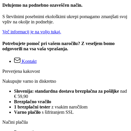
Delujemo na podnebno ozaveščen način.
S številnimi posebnimi ekološkimi ukrepi pomagamo zmanjšati svoj
vpliv na okolje in podnebje.
Več informacij je na voljo tukaj.
Potrebujete pomoč pri vašem naročilu? Z veseljem bomo
odgovorili na vsa vaša vprašanja.
Kontakt
Preverjena kakovost
Nakupujte varno in diskretno
Slovenija: standardna dostava brezplačna za pošiljke
nad
€ 59,90
Brezplačno vračilo
1 brezplačni tester
z vsakim naročilom
Varno plačilo
s šifriranjem SSL
Načini plačila