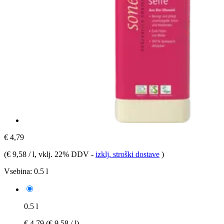
€ 4,79
(
€ 9,58 / l
, vklj. 22% DDV
-
izklj. stroški dostave
)
Vsebina:
0.5 l
0.5 l
€ 4,79
(€ 9,58 / l)