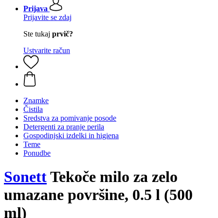
Prijava
Prijavite se zdaj
Ste tukaj
prvič?
Ustvarite račun
Znamke
Čistila
Sredstva za pomivanje posode
Detergenti za pranje perila
Gospodinjski izdelki in higiena
Teme
Ponudbe
Sonett
Tekoče milo za zelo
umazane površine, 0.5 l (500
ml)