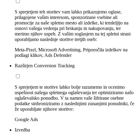
S sprejetjem teh storitev vam lahko prikazujemo oglase,
prilagojene vašim interesom, sponzorirane vsebine ali
promocije za naše spletno mesto ali izdelke, ki temleljijo na
osnovi vašega vedenja pri brskanju in nakupovanju, ter
merimo njihov uspeh. Z vašim soglasjem na tej spletni strani
uporabljamo naslednje storitve tretjih oseb:
Meta-Pixel, Microsoft Advertising, Priporočila izdelkov na
podlagi klikov, Ads Defender
Razširjen Conversion Tracking
S sprejetjem te storitve lahko bolje razumemo in ocenimo
uspešnost našega spletnega oglaševanja ter optimiziramo našo
oglaševalsko ponudbo. V ta namen vaše šifrirane osebne
podatke sinhroniziramo z naslednjimi zunanjimi ponudniki, če
že uporabljate njihove storitve:
Google Ads
Izvedba