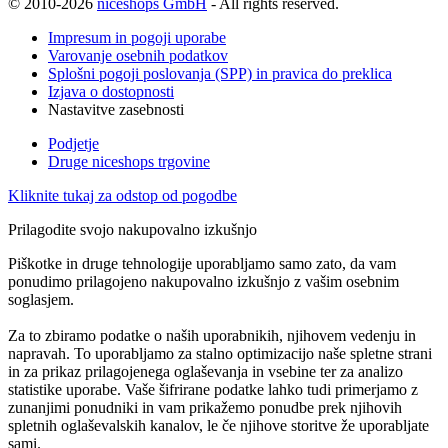
© 2010-2026
niceshops GmbH
- All rights reserved.
Impresum in pogoji uporabe
Varovanje osebnih podatkov
Splošni pogoji poslovanja (SPP) in pravica do preklica
Izjava o dostopnosti
Nastavitve zasebnosti
Podjetje
Druge niceshops trgovine
Kliknite tukaj za odstop od pogodbe
Prilagodite svojo nakupovalno izkušnjo
Piškotke in druge tehnologije uporabljamo samo zato, da vam
ponudimo prilagojeno nakupovalno izkušnjo z vašim osebnim
soglasjem.
Za to zbiramo podatke o naših uporabnikih, njihovem vedenju in
napravah. To uporabljamo za stalno optimizacijo naše spletne strani
in za prikaz prilagojenega oglaševanja in vsebine ter za analizo
statistike uporabe. Vaše šifrirane podatke lahko tudi primerjamo z
zunanjimi ponudniki in vam prikažemo ponudbe prek njihovih
spletnih oglaševalskih kanalov, le če njihove storitve že uporabljate
sami.