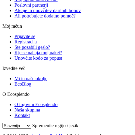
Poslovni partnerji
Akcije in unovčitev darilnih bonov
Ali potrebujete dodatno pomoč?
Moj račun
Prijavite se
Registracija
Ste pozabili geslo?
Kje se nahaja moj paket?
Unovčite kodo za popust
Izvedite več
Mi in naše okolje
EcoBlog
O Ecosplendo
O trgovini Ecosplendo
Naša skupina
Kontakt
Spremenite regijo / jezik