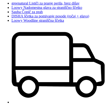
greenatural Lističi za pranje perila, brez dišav
Loowy Nadomestna glava za straniščno ščetko
Sauba Čopič za prah
DISHA ščetka za pomivanje posode (ročaj + glava)
Loowy Woodline straniščna ščetka