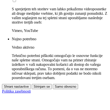
S sprejetjem teh storitev vam lahko prikažemo videoposnetke
ali druge medijske vsebine, ki jih gostijo zunanji ponudniki. Z
vašim soglasjem na tej spletni strani uporabljamo naslednje
storitve tretjih oseb:
Vimeo, YouTube
Nujno potrebno
Vedno aktivno
Tehnično potrebni piškotki omogočajo le osnovne funkcije
naše spletne strani. Omogočajo vam na primer zbiranje
izdelkov v vaši nakupovalni košarici ali dostop do vašega
uporabniškega računa. To pomeni, da o vas ne moremo
ničesar sklepati, prav tako dobljeni podatki ne bodo nikoli
posredovani tretjim osebam.
Shrani nastavitve
Strinjam se
Samo obvezno
Politika zasebnosti