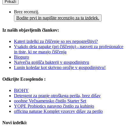
Prikaži
Brez recenzij.
Bodite prvi in napišite recenzijo za ta izdelek.
Iz naših objavljenih člankov:
Kateri izdelki za čiščenje so res nepogrešljivi?
Vsakdo dela napake (pri čiščenju) - nasveti za profesionalce
in tiste, ki ne marajo čiščenja
Biopuro
Največja gojišča bakterij v gospodinjstvu
Lunin koledar kot skrivno orožje v gospodinjstvu!
Odkrijte Ecosplendo :
BiOHY
Detergent za pranje otroškega perila, brez dišav
ooohne Večnamensko čistilo Starter Set
YOPE Probiotics naravno čistilo za kuhinjo
officina naturae Komplet vzorcev dišav za perilo
Novi izdelki: