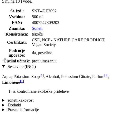
5 ml na 10 l vode.
Št. izd.:
SNT--DE3092
Vsebina:
500 ml
EAN:
4007547309203
Znamka:
Sonett
Konsistenca:
tekoče
CSE, NCP - NATURE CARE PRODUCT,
Certifikati:
Vegan Society
Področje
tla, površine
uporabe:
Čistilni učinek:
proti umazaniji
Sestavine (INCI)
[1]
[1]
Aqua, Potassium Soap
, Alcohol, Potassium Citrate, Parfum
,
[1]
Limonene
iz kontrolirane ekološke pridelave
sonett kakovost
Dodatki
Pravne informacije