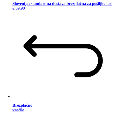
Slovenija: standardna dostava brezplačna za pošiljke
nad
€ 59,90
Brezplačno
vračilo