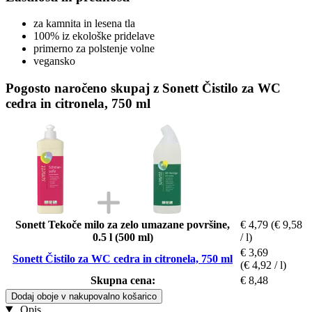
za kamnita in lesena tla
100% iz ekološke pridelave
primerno za polstenje volne
vegansko
Pogosto naročeno skupaj z Sonett Čistilo za WC
cedra in citronela, 750 ml
Sonett Tekoče milo za zelo umazane površine,
€ 4,79
(€ 9,58
0.5 l (500 ml)
/ l)
€ 3,69
Sonett Čistilo za WC cedra in citronela, 750 ml
(€ 4,92 / l)
Skupna cena:
€ 8,48
Dodaj oboje v nakupovalno košarico
Opis