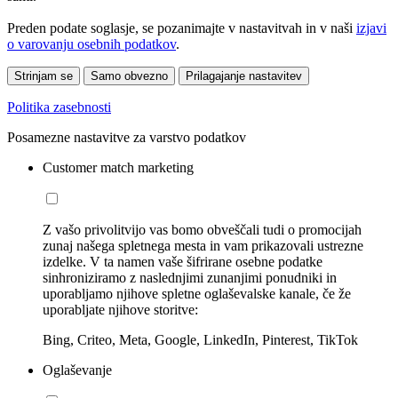
Preden podate soglasje, se pozanimajte v nastavitvah in v naši
izjavi
o varovanju osebnih podatkov
.
Strinjam se
Samo obvezno
Prilagajanje nastavitev
Politika zasebnosti
Posamezne nastavitve za varstvo podatkov
Customer match marketing
Z vašo privolitvijo vas bomo obveščali tudi o promocijah
zunaj našega spletnega mesta in vam prikazovali ustrezne
izdelke. V ta namen vaše šifrirane osebne podatke
sinhroniziramo z naslednjimi zunanjimi ponudniki in
uporabljamo njihove spletne oglaševalske kanale, če že
uporabljate njihove storitve:
Bing, Criteo, Meta, Google, LinkedIn, Pinterest, TikTok
Oglaševanje