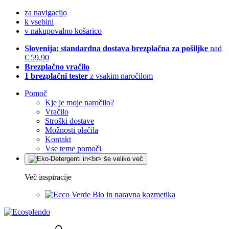
za navigacijo
k vsebini
v nakupovalno košarico
Slovenija: standardna dostava brezplačna za pošiljke
nad
€ 59,90
Brezplačno vračilo
1 brezplačni tester
z vsakim naročilom
Pomoč
Kje je moje naročilo?
Vračilo
Stroški dostave
Možnosti plačila
Kontakt
Vse teme pomoči
Več inspiracije
Bio in naravna kozmetika