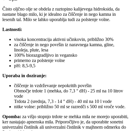
Čisto oljčno olje se obdela z raztopino kalijevega hidroksida, da
nastane blago milo, ki je idealno za čiščenje in nego kamna in
lesenih tal. Milo se lahko uporablja tudi za polstenje volne.
Lastnosti:
visoka koncentracija aktivni učinkovin, približno 30%
za čiščenje in nego površin iz naravnega kamna, gline,
linoleja, plute, lesa
100% biorazgradljivo in vegansko
primerno za polstenje volne
pH: 8,5-9,5
Uporaba in doziranje:
čiščenje in vzdrževanje nepokritih površin
Območje trdote 1 (mehka, do 7,3 ° dH) - 25 ml na 10 litrov
vode
Trdota 2 (srednja, 7,3 - 14 ° dH) - 40 ml na 10 l vode
nitke volne: približno 50 ml se razredči s 500 ml vroče vode.
Opomba:
za višjo stopnjo trdote se mehka mila ne morejo uporabiti,
ker nastajajo apnenska mila. Priporočljivo je, da uporabite sonetni
univerzalni čistilnik ali univerzalni čistilnik v majhnem odmerku do