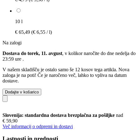
10 l
€ 65,49
(€ 6,55 / l)
Na zalogi
Dostava do torek, 11. avgust
, v kolikor naročite do dne
nedelja do
23:59 ure
.
V našem skladišču je ostalo samo še 12 kosov tega artikla. Nova
zaloga je na poti! Če je naročeno več, lahko to vpliva na datum
dostave.
Dodajte v košarico
Slovenija: standardna dostava brezplačna za pošiljke
nad
€ 59,90
Več informacij o odpremi in dostavi
Lastnosti in prednosti