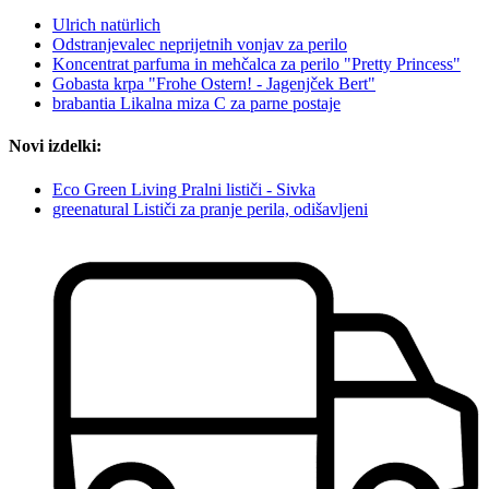
Ulrich natürlich
Odstranjevalec neprijetnih vonjav za perilo
Koncentrat parfuma in mehčalca za perilo "Pretty Princess"
Gobasta krpa "Frohe Ostern! - Jagenjček Bert"
brabantia Likalna miza C za parne postaje
Novi izdelki:
Eco Green Living Pralni lističi - Sivka
greenatural Lističi za pranje perila, odišavljeni