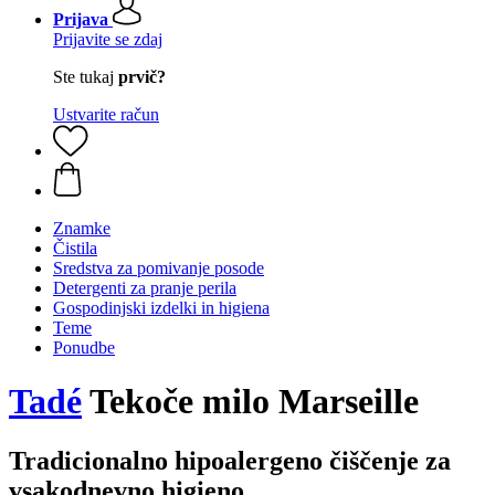
Prijava
Prijavite se zdaj
Ste tukaj
prvič?
Ustvarite račun
Znamke
Čistila
Sredstva za pomivanje posode
Detergenti za pranje perila
Gospodinjski izdelki in higiena
Teme
Ponudbe
Tadé
Tekoče milo Marseille
Tradicionalno hipoalergeno čiščenje za
vsakodnevno higieno