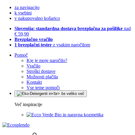
za navigacijo
k vsebini
v nakupovalno košarico
Slovenija: standardna dostava brezplačna za pošiljke
nad
€ 59,90
Brezplačno vračilo
1 brezplačni tester
z vsakim naročilom
Pomoč
Kje je moje naročilo?
Vračilo
Stroški dostave
Možnosti plačila
Kontakt
Vse teme pomoči
Več inspiracije
Bio in naravna kozmetika