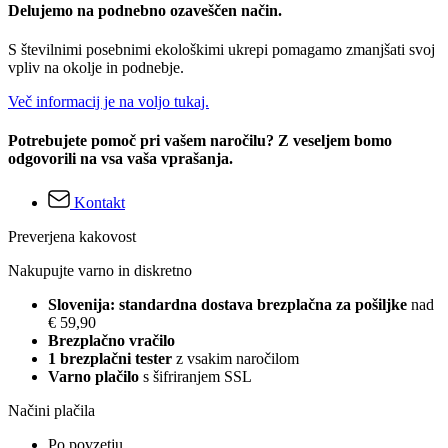
Delujemo na podnebno ozaveščen način.
S številnimi posebnimi ekološkimi ukrepi pomagamo zmanjšati svoj
vpliv na okolje in podnebje.
Več informacij je na voljo tukaj.
Potrebujete pomoč pri vašem naročilu? Z veseljem bomo
odgovorili na vsa vaša vprašanja.
Kontakt
Preverjena kakovost
Nakupujte varno in diskretno
Slovenija: standardna dostava brezplačna za pošiljke
nad
€ 59,90
Brezplačno vračilo
1 brezplačni tester
z vsakim naročilom
Varno plačilo
s šifriranjem SSL
Načini plačila
Po povzetju