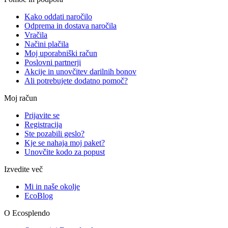
Kako oddati naročilo
Odprema in dostava naročila
Vračila
Načini plačila
Moj uporabniški račun
Poslovni partnerji
Akcije in unovčitev darilnih bonov
Ali potrebujete dodatno pomoč?
Moj račun
Prijavite se
Registracija
Ste pozabili geslo?
Kje se nahaja moj paket?
Unovčite kodo za popust
Izvedite več
Mi in naše okolje
EcoBlog
O Ecosplendo