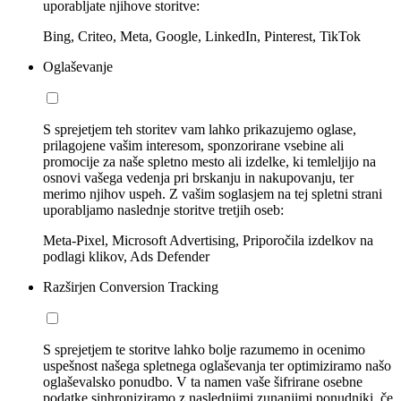
uporabljate njihove storitve:
Bing, Criteo, Meta, Google, LinkedIn, Pinterest, TikTok
Oglaševanje
S sprejetjem teh storitev vam lahko prikazujemo oglase,
prilagojene vašim interesom, sponzorirane vsebine ali
promocije za naše spletno mesto ali izdelke, ki temleljijo na
osnovi vašega vedenja pri brskanju in nakupovanju, ter
merimo njihov uspeh. Z vašim soglasjem na tej spletni strani
uporabljamo naslednje storitve tretjih oseb:
Meta-Pixel, Microsoft Advertising, Priporočila izdelkov na
podlagi klikov, Ads Defender
Razširjen Conversion Tracking
S sprejetjem te storitve lahko bolje razumemo in ocenimo
uspešnost našega spletnega oglaševanja ter optimiziramo našo
oglaševalsko ponudbo. V ta namen vaše šifrirane osebne
podatke sinhroniziramo z naslednjimi zunanjimi ponudniki, če