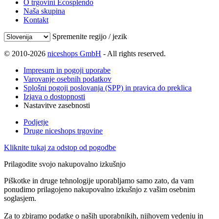
O trgovini Ecosplendo
Naša skupina
Kontakt
Spremenite regijo / jezik
© 2010-2026
niceshops GmbH
- All rights reserved.
Impresum in pogoji uporabe
Varovanje osebnih podatkov
Splošni pogoji poslovanja (SPP) in pravica do preklica
Izjava o dostopnosti
Nastavitve zasebnosti
Podjetje
Druge niceshops trgovine
Kliknite tukaj za odstop od pogodbe
Prilagodite svojo nakupovalno izkušnjo
Piškotke in druge tehnologije uporabljamo samo zato, da vam
ponudimo prilagojeno nakupovalno izkušnjo z vašim osebnim
soglasjem.
Za to zbiramo podatke o naših uporabnikih, njihovem vedenju in