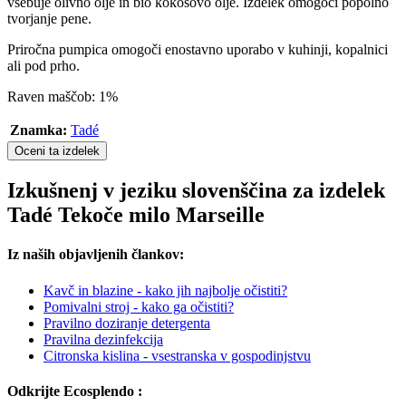
vsebuje olivno olje in bio kokosovo olje. Izdelek omogoči popolno
tvorjanje pene.
Priročna pumpica omogoči enostavno uporabo v kuhinji, kopalnici
ali pod prho.
Raven maščob: 1%
Znamka:
Tadé
Oceni ta izdelek
Izkušnenj v jeziku slovenščina za izdelek
Tadé Tekoče milo Marseille
Iz naših objavljenih člankov:
Kavč in blazine - kako jih najbolje očistiti?
Pomivalni stroj - kako ga očistiti?
Pravilno doziranje detergenta
Pravilna dezinfekcija
Citronska kislina - vsestranska v gospodinjstvu
Odkrijte Ecosplendo :