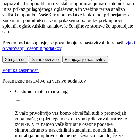
napravah. To uporabljamo za stalno optimizacijo naše spletne strani
in za prikaz prilagojenega oglaševanja in vsebine ter za analizo
statistike uporabe. Vaše šifrirane podatke lahko tudi primerjamo z
zunanjimi ponudniki in vam prikažemo ponudbe prek njihovih
spletnih oglaševalskih kanalov, le če njihove storitve že uporabljate
sami.
Preden podate soglasje, se pozanimajte v nastavitvah in v naši
izjavi
o varovanju osebnih podatkov
.
Strinjam se
Samo obvezno
Prilagajanje nastavitev
Politika zasebnosti
Posamezne nastavitve za varstvo podatkov
Customer match marketing
Z vašo privolitvijo vas bomo obveščali tudi o promocijah
zunaj našega spletnega mesta in vam prikazovali ustrezne
izdelke. V ta namen vaše šifrirane osebne podatke
sinhroniziramo z naslednjimi zunanjimi ponudniki in
uporabljamo njihove spletne oglaševalske kanale, če že