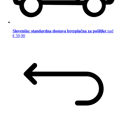
Slovenija: standardna dostava brezplačna za pošiljke
nad
€ 59,90