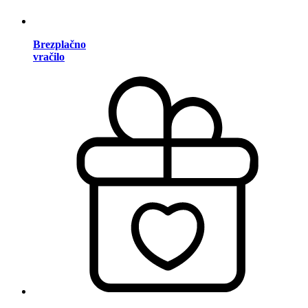
Brezplačno
vračilo