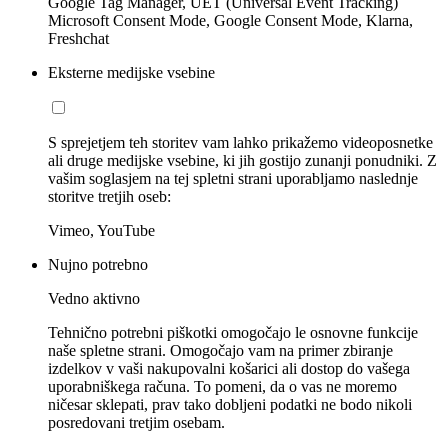
Google Tag Manager, UET (Universal Event Tracking)
Microsoft Consent Mode, Google Consent Mode, Klarna,
Freshchat
Eksterne medijske vsebine
S sprejetjem teh storitev vam lahko prikažemo videoposnetke
ali druge medijske vsebine, ki jih gostijo zunanji ponudniki. Z
vašim soglasjem na tej spletni strani uporabljamo naslednje
storitve tretjih oseb:
Vimeo, YouTube
Nujno potrebno
Vedno aktivno
Tehnično potrebni piškotki omogočajo le osnovne funkcije
naše spletne strani. Omogočajo vam na primer zbiranje
izdelkov v vaši nakupovalni košarici ali dostop do vašega
uporabniškega računa. To pomeni, da o vas ne moremo
ničesar sklepati, prav tako dobljeni podatki ne bodo nikoli
posredovani tretjim osebam.