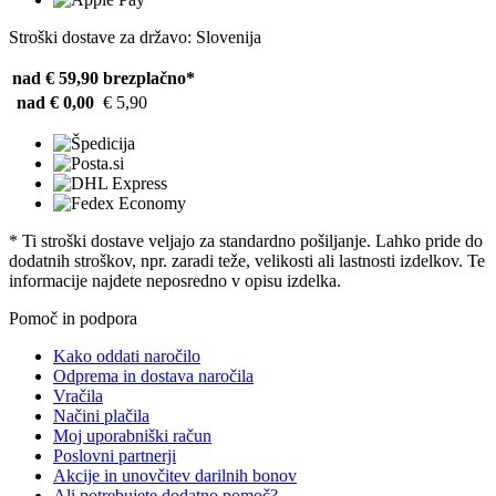
Stroški dostave za državo: Slovenija
nad € 59,90
brezplačno*
nad € 0,00
€ 5,90
* Ti stroški dostave veljajo za standardno pošiljanje. Lahko pride do
dodatnih stroškov, npr. zaradi teže, velikosti ali lastnosti izdelkov. Te
informacije najdete neposredno v opisu izdelka.
Pomoč in podpora
Kako oddati naročilo
Odprema in dostava naročila
Vračila
Načini plačila
Moj uporabniški račun
Poslovni partnerji
Akcije in unovčitev darilnih bonov
Ali potrebujete dodatno pomoč?