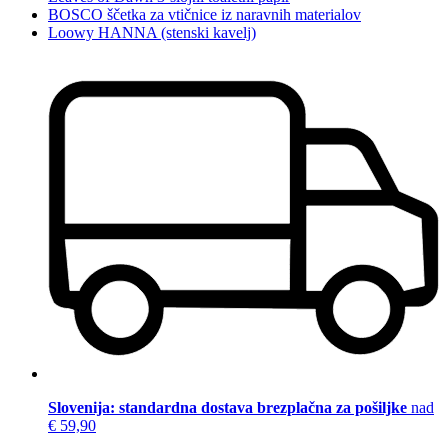
BOSCO ščetka za vtičnice iz naravnih materialov
Loowy HANNA (stenski kavelj)
Slovenija: standardna dostava brezplačna za pošiljke
nad
€ 59,90