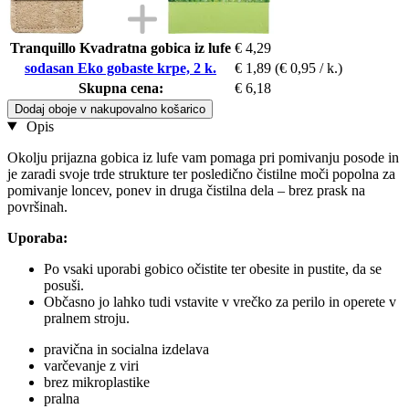
Tranquillo Kvadratna gobica iz lufe
€ 4,29
sodasan Eko gobaste krpe, 2 k.
€ 1,89
(€ 0,95 / k.)
Skupna cena:
€ 6,18
Dodaj oboje v nakupovalno košarico
Opis
Okolju prijazna gobica iz lufe vam pomaga pri pomivanju posode in
je zaradi svoje trde strukture ter posledično čistilne moči popolna za
pomivanje loncev, ponev in druga čistilna dela – brez prask na
površinah.
Uporaba:
Po vsaki uporabi gobico očistite ter obesite in pustite, da se
posuši.
Občasno jo lahko tudi vstavite v vrečko za perilo in operete v
pralnem stroju.
pravična in socialna izdelava
varčevanje z viri
brez mikroplastike
pralna