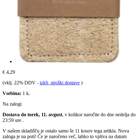
€ 4,29
(vklj. 22% DDV
-
izklj. stroški dostave
)
Vsebina:
1 k.
Na zalogi
Dostava do torek, 11. avgust
, v kolikor naročite do dne
nedelja do
23:59 ure
.
V našem skladišču je ostalo samo še 11 kosov tega artikla. Nova
zaloga je na poti! Če je naročeno več, lahko to vpliva na datum