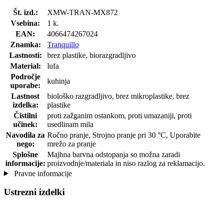
Št. izd.:
XMW-TRAN-MX872
Vsebina:
1 k.
EAN:
4066474267024
Znamka:
Tranquillo
Lastnosti:
brez plastike, biorazgradljivo
Material:
lufa
Področje
kuhinja
uporabe:
Lastnost
biološko razgradljivo, brez mikroplastike, brez
izdelka:
plastike
Čistilni
proti zažganim ostankom, proti umazaniji, proti
učinek:
usedlinam mila
Navodila za
Ročno pranje, Strojno pranje pri 30 °C, Uporabite
nego:
mrežo za pranje
Splošne
Majhna barvna odstopanja so možna zaradi
informacije:
proizvodnje/materiala in niso razlog za reklamacijo.
Pravne informacije
Ustrezni izdelki