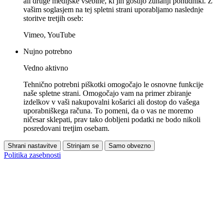
ali druge medijske vsebine, ki jih gostijo zunanji ponudniki. Z
vašim soglasjem na tej spletni strani uporabljamo naslednje
storitve tretjih oseb:
Vimeo, YouTube
Nujno potrebno
Vedno aktivno
Tehnično potrebni piškotki omogočajo le osnovne funkcije
naše spletne strani. Omogočajo vam na primer zbiranje
izdelkov v vaši nakupovalni košarici ali dostop do vašega
uporabniškega računa. To pomeni, da o vas ne moremo
ničesar sklepati, prav tako dobljeni podatki ne bodo nikoli
posredovani tretjim osebam.
Shrani nastavitve
Strinjam se
Samo obvezno
Politika zasebnosti