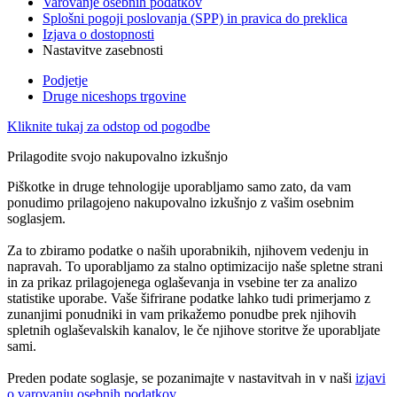
Varovanje osebnih podatkov
Splošni pogoji poslovanja (SPP) in pravica do preklica
Izjava o dostopnosti
Nastavitve zasebnosti
Podjetje
Druge niceshops trgovine
Kliknite tukaj za odstop od pogodbe
Prilagodite svojo nakupovalno izkušnjo
Piškotke in druge tehnologije uporabljamo samo zato, da vam
ponudimo prilagojeno nakupovalno izkušnjo z vašim osebnim
soglasjem.
Za to zbiramo podatke o naših uporabnikih, njihovem vedenju in
napravah. To uporabljamo za stalno optimizacijo naše spletne strani
in za prikaz prilagojenega oglaševanja in vsebine ter za analizo
statistike uporabe. Vaše šifrirane podatke lahko tudi primerjamo z
zunanjimi ponudniki in vam prikažemo ponudbe prek njihovih
spletnih oglaševalskih kanalov, le če njihove storitve že uporabljate
sami.
Preden podate soglasje, se pozanimajte v nastavitvah in v naši
izjavi
o varovanju osebnih podatkov
.