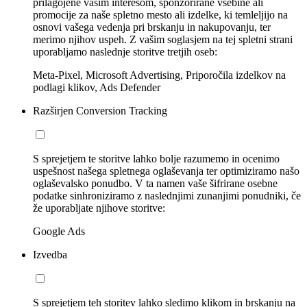
prilagojene vašim interesom, sponzorirane vsebine ali
promocije za naše spletno mesto ali izdelke, ki temleljijo na
osnovi vašega vedenja pri brskanju in nakupovanju, ter
merimo njihov uspeh. Z vašim soglasjem na tej spletni strani
uporabljamo naslednje storitve tretjih oseb:
Meta-Pixel, Microsoft Advertising, Priporočila izdelkov na
podlagi klikov, Ads Defender
Razširjen Conversion Tracking
S sprejetjem te storitve lahko bolje razumemo in ocenimo
uspešnost našega spletnega oglaševanja ter optimiziramo našo
oglaševalsko ponudbo. V ta namen vaše šifrirane osebne
podatke sinhroniziramo z naslednjimi zunanjimi ponudniki, če
že uporabljate njihove storitve:
Google Ads
Izvedba
S sprejetjem teh storitev lahko sledimo klikom in brskanju na