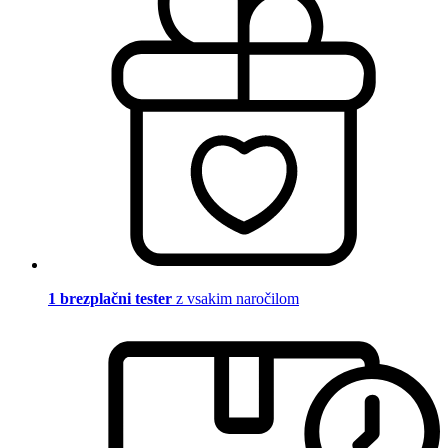
1 brezplačni tester
z vsakim naročilom