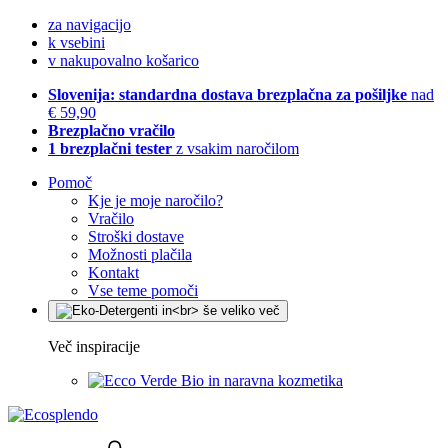
za navigacijo
k vsebini
v nakupovalno košarico
Slovenija: standardna dostava brezplačna za pošiljke
nad
€ 59,90
Brezplačno vračilo
1 brezplačni tester
z vsakim naročilom
Pomoč
Kje je moje naročilo?
Vračilo
Stroški dostave
Možnosti plačila
Kontakt
Vse teme pomoči
Več inspiracije
Bio in naravna kozmetika