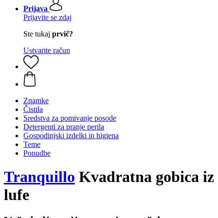
Prijava
Prijavite se zdaj
Ste tukaj
prvič?
Ustvarite račun
Znamke
Čistila
Sredstva za pomivanje posode
Detergenti za pranje perila
Gospodinjski izdelki in higiena
Teme
Ponudbe
Tranquillo
Kvadratna gobica iz
lufe