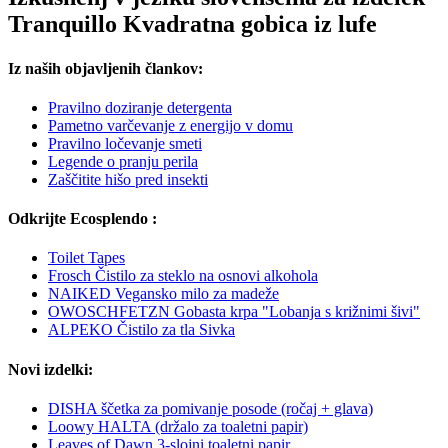
Tranquillo Kvadratna gobica iz lufe
Iz naših objavljenih člankov:
Pravilno doziranje detergenta
Pametno varčevanje z energijo v domu
Pravilno ločevanje smeti
Legende o pranju perila
Zaščitite hišo pred insekti
Odkrijte Ecosplendo :
Toilet Tapes
Frosch Čistilo za steklo na osnovi alkohola
NAIKED Vegansko milo za madeže
OWOSCHFETZN Gobasta krpa "Lobanja s križnimi šivi"
ALPEKO Čistilo za tla Sivka
Novi izdelki:
DISHA ščetka za pomivanje posode (ročaj + glava)
Loowy HALTA (držalo za toaletni papir)
Leaves of Dawn 3-slojni toaletni papir